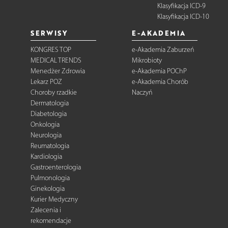
Klasyfikacja ICD-9
Klasyfikacja ICD-10
SERWISY
E-AKADEMIA
KONGRES TOP
e-Akademia Zaburzeń
MEDICAL TRENDS
Mikrobioty
Menedżer Zdrowia
e-Akademia POChP
Lekarz POZ
e-Akademia Chorób
Choroby rzadkie
Naczyń
Dermatologia
Diabetologia
Onkologia
Neurologia
Reumatologia
Kardiologia
Gastroenterologia
Pulmonologia
Ginekologia
Kurier Medyczny
Zalecenia i
rekomendacje