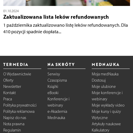
01.10.2024
Zaktualizowana lista leków refundowanych
1 października zaktualizowano listę leków refundowanych. Dla
410 pozycji spadnie dopłata...
TERMEDIA
NA SKRÓTY
MEDNAUKA
O Wydawnictwie
Serwisy
Moja medNauka
Oferty
Czasopisma
Dostosuj
Newsletter
Książki
Moje ulubione
Kontakt
eBooki
Moje konferencje i
Praca
Konferencje i
webinary
Polityka prywatności
webinary
Moje wykłady video
Polityka reklamowa
e-Akademia
Moje kursy i quizy
Napisz do nas
Mednauka
Wytyczne
Nota prawna
Artykuły naukowe
Regulamin
Kalkulatory