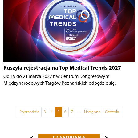
Ruszyła rejestracja na Top Medical Trends 2027
Od 19 do 21 marca 2027 r. w Centrum Kongresowym
Międzynarodowych Targów Poznańskich odbędzie się...
Poprzednia
3
4
5
6
7
...
Następna
Ostatnia
<
>
CZASOPISMA