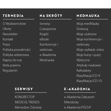
TERMEDIA
NA SKRÓTY
MEDNAUKA
O Wydawnictwie
Serwisy
Moja medNauka
Oferty
Czasopisma
Dostosuj
Newsletter
Książki
Moje ulubione
Kontakt
eBooki
Moje konferencje i
Praca
Konferencje i
webinary
Polityka prywatności
webinary
Moje wykłady video
Polityka reklamowa
e-Akademia
Moje kursy i quizy
Napisz do nas
Mednauka
Wytyczne
Nota prawna
Artykuły naukowe
Regulamin
Kalkulatory
Klasyfikacja ICD-9
Klasyfikacja ICD-10
SERWISY
E-AKADEMIA
KONGRES TOP
e-Akademia Zaburzeń
MEDICAL TRENDS
Mikrobioty
Menedżer Zdrowia
e-Akademia POChP