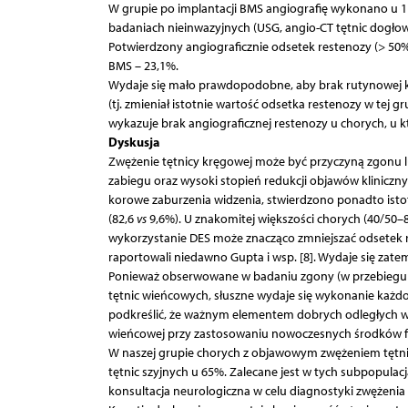
W grupie po implantacji BMS angiografię wykonano u 1
badaniach nieinwazyjnych (USG, angio-CT tętnic dogłow
Potwierdzony angiograficznie odsetek restenozy (> 50%
BMS – 23,1%.
Wydaje się mało prawdopodobne, aby brak rutynowej ko
(tj. zmieniał istotnie wartość odsetka restenozy w tej 
wykazuje brak angiograficznej restenozy u chorych, u 
Dyskusja
Zwężenie tętnicy kręgowej może być przyczyną zgonu 
zabiegu oraz wysoki stopień redukcji objawów kliniczn
korowe zaburzenia widzenia, stwierdzono ponadto istot
(82,6
vs
9,6%). U znakomitej większości chorych (40/50–80
wykorzystanie DES może znacząco zmniejszać odsetek r
raportowali niedawno Gupta i wsp. [8]. Wydaje się zat
Ponieważ obserwowane w badaniu zgony (w przebiegu za
tętnic wieńcowych, słuszne wydaje się wykonanie każdo
podkreślić, że ważnym elementem dobrych odległych w
wieńcowej przy zastosowaniu nowoczesnych środków fa
W naszej grupie chorych z objawowym zwężeniem tętn
tętnic szyjnych u 65%. Zalecane jest w tych subpopul
konsultacja neurologiczna w celu diagnostyki zwężenia 