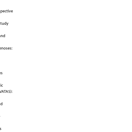
spective
study
 and
tenoses:
es
ic
VATAS):
nd
e
s