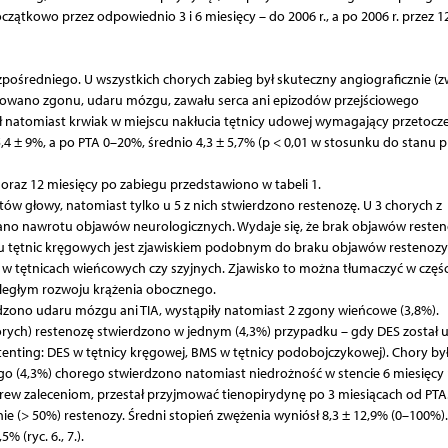
czątkowo przez odpowiednio 3 i 6 miesięcy – do 2006 r., a po 2006 r. przez 1
średniego. U wszystkich chorych zabieg był skuteczny angiograficznie (z
owano zgonu, udaru mózgu, zawału serca ani epizodów przejściowego
 natomiast krwiak w miejscu nakłucia tętnicy udowej wymagający przetocze
4 ± 9%, a po PTA 0–20%, średnio 4,3 ± 5,7% (p < 0,01 w stosunku do stanu 
oraz 12 miesięcy po zabiegu przedstawiono w tabeli 1.
ów głowy, natomiast tylko u 5 z nich stwierdzono restenozę. U 3 chorych z
ano nawrotu objawów neurologicznych. Wydaje się, że brak objawów reste
ku tętnic kręgowych jest zjawiskiem podobnym do braku objawów restenozy
w tętnicach wieńcowych czy szyjnych. Zjawisko to można tłumaczyć w częśc
ległym rozwoju krążenia obocznego.
erdzono udaru mózgu ani TIA, wystąpiły natomiast 2 zgony wieńcowe (3,8%).
horych) restenozę stwierdzono w jednym (4,3%) przypadku – gdy DES został 
tenting: DES w tętnicy kręgowej, BMS w tętnicy podobojczykowej). Chory by
go (4,3%) chorego stwierdzono natomiast niedrożność w stencie 6 miesięcy
brew zaleceniom, przestał przyjmować tienopirydynę po 3 miesiącach od PTA
nie (> 50%) restenozy. Średni stopień zwężenia wyniósł 8,3 ± 12,9% (0–100%)
 (ryc. 6., 7.).