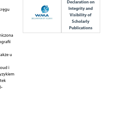
Declaration on
Integrity and
kręgu
Visibility of
Scholarly
Publications
niczona
grafii
także u
oud i
ryzykiem
tek
6-