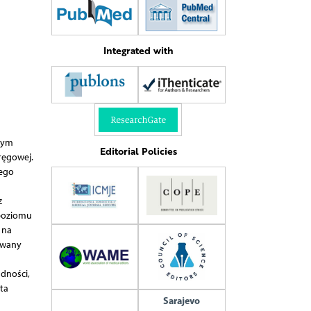
Integrated with
zym
Editorial Policies
ręgowej.
cego
z
 poziomu
 na
ywany
dności,
ta
Sarajevo