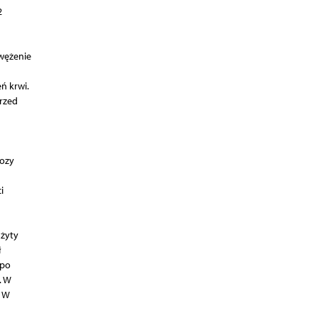
2
wężenie
ń krwi.
przed
nozy
i
użyty
ł
 po
. W
. W