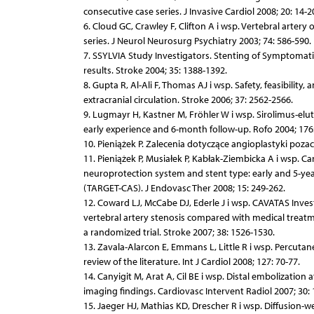
consecutive case series. J Invasive Cardiol 2008; 20: 14-2
6. Cloud GC, Crawley F, Clifton A i wsp. Vertebral artery
series. J Neurol Neurosurg Psychiatry 2003; 74: 586-590.
7. SSYLVIA Study Investigators. Stenting of Symptomatic 
results. Stroke 2004; 35: 1388-1392.
8. Gupta R, Al-Ali F, Thomas AJ i wsp. Safety, feasibility
extracranial circulation. Stroke 2006; 37: 2562-2566.
9. Lugmayr H, Kastner M, Fröhler W i wsp. Sirolimus-elu
early experience and 6-month follow-up. Rofo 2004; 176
10. Pieniążek P. Zalecenia dotyczące angioplastyki pozac
11. Pieniążek P, Musiałek P, Kabłak-Ziembicka A i wsp. Ca
neuroprotection system and stent type: early and 5-yea
(TARGET-CAS). J Endovasc Ther 2008; 15: 249-262.
12. Coward LJ, McCabe DJ, Ederle J i wsp. CAVATAS Inve
vertebral artery stenosis compared with medical treatm
a randomized trial. Stroke 2007; 38: 1526-1530.
13. Zavala-Alarcon E, Emmans L, Little R i wsp. Percutan
review of the literature. Int J Cardiol 2008; 127: 70-77.
14. Canyigit M, Arat A, Cil BE i wsp. Distal embolization
imaging findings. Cardiovasc Intervent Radiol 2007; 30: 
15. Jaeger HJ, Mathias KD, Drescher R i wsp. Diffusion-w