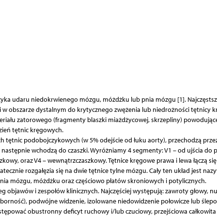
yzyka udaru niedokrwienego mózgu, móżdżku lub pnia mózgu [1]. Najczęsts
 w obszarze dystalnym do krytycznego zwężenia lub niedrożności tętnicy k
iału zatorowego (fragmenty blaszki miażdżycowej, skrzepliny) powodują
zień tętnic kręgowych.
 tętnic podobojczykowych (w 5% odejście od łuku aorty), przechodzą prze
następnie wchodzą do czaszki. Wyróżniamy 4 segmenty: V1 – od ujścia do
kowy, oraz V4 – wewnątrzczaszkowy. Tętnice kręgowe prawa i lewa łączą się
ecznie rozgałęzia się na dwie tętnice tylne mózgu. Cały ten układ jest naz
pnia mózgu, móżdżku oraz częściowo płatów skroniowych i potylicznych.
objawów i zespołów klinicznych. Najczęściej występują: zawroty głowy, nu
zborność), podwójne widzenie, izolowane niedowidzenie połowicze lub ślepo
tępować obustronny deficyt ruchowy i/lub czuciowy, przejściowa całkowita