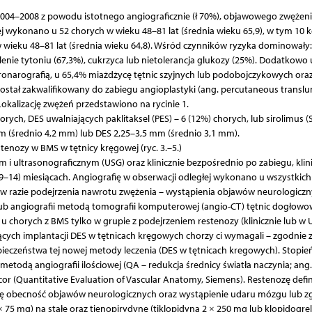
004–2008 z powodu istotnego angiograficznie (ł 70%), objawowego zwężen
ej wykonano u 52 chorych w wieku 48–81 lat (średnia wieku 65,9), w tym 10 
w wieku 48–81 lat (średnia wieku 64,8). Wśród czynników ryzyka dominowały:
palenie tytoniu (67,3%), cukrzyca lub nietolerancja glukozy (25%). Dodatkowo
narografią, u 65,4% miażdżycę tętnic szyjnych lub podobojczykowych oraz
ostał zakwalifikowany do zabiegu angioplastyki (ang. percutaneous translu
Lokalizację zwężeń przedstawiono na rycinie 1.
ch, DES uwalniających paklitaksel (PES) – 6 (12%) chorych, lub sirolimus (S
mm (średnio 4,2 mm) lub DES 2,25–3,5 mm (średnio 3,1 mm).
nozy w BMS w tętnicy kręgowej (ryc. 3.–5.)
 i ultrasonograficznym (USG) oraz klinicznie bezpośrednio po zabiegu, klin
2 (9–14) miesiącach. Angiografię w obserwacji odległej wykonano u wszystkich
 w razie podejrzenia nawrotu zwężenia – wystąpienia objawów neurologiczn
 angiografii metodą tomografii komputerowej (angio-CT) tętnic dogłowo
u chorych z BMS tylko w grupie z podejrzeniem restenozy (klinicznie lub w 
ących implantacji DES w tętnicach kręgowych chorzy ci wymagali – zgodnie 
ieczeństwa tej nowej metody leczenia (DES w tętnicach kregowych). Stopie
etodą angiografii ilościowej (QA – redukcja średnicy światła naczynia; ang.
 (Quantitative Evaluation of Vascular Anatomy, Siemens). Restenozę def
agę obecność objawów neurologicznych oraz wystąpienie udaru mózgu lub z
 75 mg) na stałe oraz tienopirydynę (tiklopidyna 2 × 250 mg lub klopidogrel