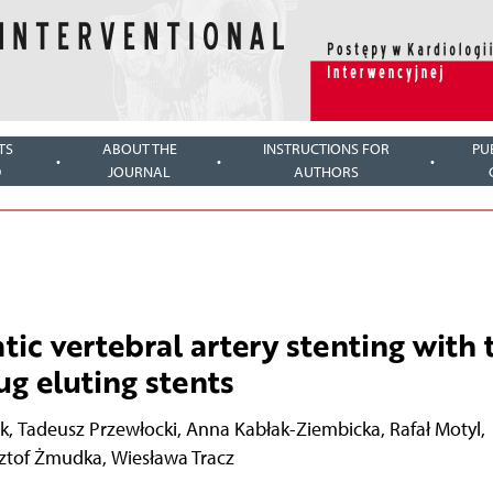
TS
ABOUT THE
INSTRUCTIONS FOR
PU
D
JOURNAL
AUTHORS
c vertebral artery stenting with 
ug eluting stents
k
,
Tadeusz Przewłocki
,
Anna Kabłak-Ziembicka
,
Rafał Motyl
,
sztof Żmudka
,
Wiesława Tracz