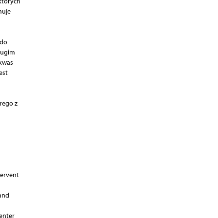
których
muje
 do
rugim
(kwas
est
rego z
tervent
 and
center