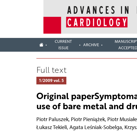
CURRENT
MANUSCRIP
ARCHIVE
ISSUE
ACCEPTE
Full text
1/2009 vol. 5
Original paperSymptomati
use of bare metal and dr
Piotr Paluszek
,
Piotr Pieniążek
,
Piotr Musiałe
Łukasz Tekieli
,
Agata Leśniak-Sobelga
,
Krzy