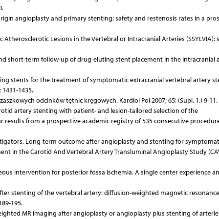
0.
 origin angioplasty and primary stenting: safety and restenosis rates in a pro
Atherosclerotic Lesions in the Vertebral or Intracranial Arteries (SSYLVIA): 
, and short-term follow-up of drug-eluting stent placement in the intracranial
ting stents for the treatment of symptomatic extracranial vertebral artery s
: 1431-1435.
zaszkowych odcinków tętnic kręgowych. Kardiol Pol 2007; 65: (Supl. 1.) 9-11.
rotid artery stenting with patient- and lesion-tailored selection of the
r results from a prospective academic registry of 535 consecutive procedur
stigators. Long-term outcome after angioplasty and stenting for symptomat
ent in the Carotid And Vertebral Artery Transluminal Angioplasty Study (CA
eous intervention for posterior fossa ischemia. A single center experience a
 after stenting of the vertebral artery: diffusion-weighted magnetic resonanc
189-195.
eighted MR imaging after angioplasty or angioplasty plus stenting of arterie