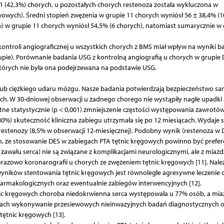
1 (42,3%) chorych, u pozostałych chorych restenoza została wykluczona w
owych). Średni stopień zwężenia w grupie 11 chorych wyniósł 56 ± 38,4% (
) w grupie 11 chorych wyniósł 54,5% (6 chorych), natomiast sumarycznie w 
ntroli angiograficznej u wszystkich chorych z BMS miał wpływ na wyniki b
grupie). Porównanie badania USG z kontrolną angiografią u chorych w grupie
których nie była ona podejrzewana na podstawie USG.
lub ciężkiego udaru mózgu. Nasze badania potwierdzają bezpieczeństwo s
ych. W 30-dniowej obserwacji u żadnego chorego nie wystąpiły nagłe upadki 
ne statystycznie (p < 0,001) zmniejszenie częstości występowania zawrotó
%) skuteczność kliniczna zabiegu utrzymała się po 12 miesiącach. Wydaje si
estenozy (8,5% w obserwacji 12-miesięcznej). Podobny wynik (restenoza w 
em, że stosowanie DES w zabiegach PTA tętnic kręgowych powinno być prefe
wału serca) nie są związane z komplikacjami neurologicznymi, ale z miażd
razowo koronarografii u chorych ze zwężeniem tętnic kręgowych [11]. Nale
yników stentowania tętnic kręgowych jest równoległe agresywne leczenie 
rmakologicznych oraz ewentualnie zabiegów interwencyjnych [12].
ic kręgowych choroba niedokrwienna serca występowała u 77% osób, a mia
acjach wykonywanie przesiewowych nieinwazyjnych badań diagnostycznych o
tętnic kręgowych [13].