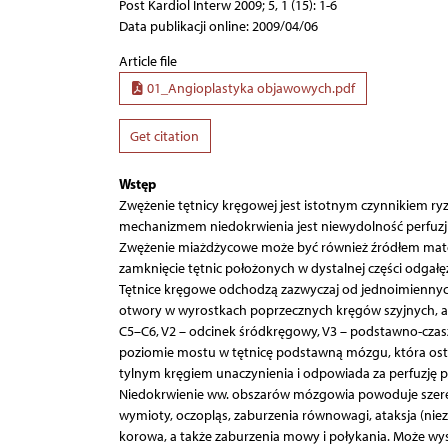
Post Kardiol Interw 2009; 5, 1 (15): 1-6
Data publikacji online: 2009/04/06
Article file
01_Angioplastyka objawowych.pdf
Get citation
Wstęp
Zwężenie tętnicy kręgowej jest istotnym czynnikiem r
mechanizmem niedokrwienia jest niewydolność perfuzji
Zwężenie miażdżycowe może być również źródłem mater
zamknięcie tętnic położonych w dystalnej części odgałę
Tętnice kręgowe odchodzą zazwyczaj od jednoimiennych
otwory w wyrostkach poprzecznych kręgów szyjnych, a 
C5–C6, V2 – odcinek śródkręgowy, V3 – podstawno-czasz
poziomie mostu w tętnicę podstawną mózgu, która ostat
tylnym kręgiem unaczynienia i odpowiada za perfuzję 
Niedokrwienie ww. obszarów mózgowia powoduje szereg 
wymioty, oczopląs, zaburzenia równowagi, ataksja (nie
korowa, a także zaburzenia mowy i połykania. Może wys