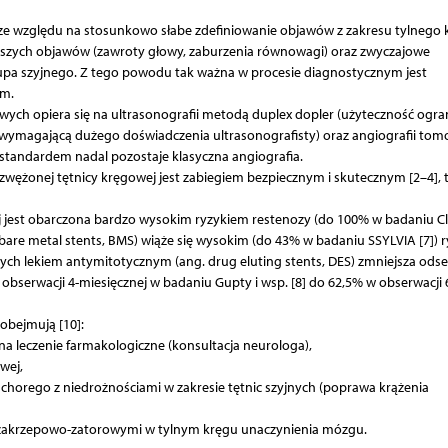
ze względu na stosunkowo słabe zdefiniowanie objawów z zakresu tylnego 
tszych objawów (zawroty głowy, zaburzenia równowagi) oraz zwyczajowe
pa szyjnego. Z tego powodu tak ważna w procesie diagnostycznym jest
em.
ych opiera się na ultrasonografii metodą duplex dopler (użyteczność ogra
wymagającą dużego doświadczenia ultrasonografisty) oraz angiografii tomo
andardem nadal pozostaje klasyczna angiografia.
e zwężonej tętnicy kręgowej jest zabiegiem bezpiecznym i skutecznym [2–4], 
j jest obarczona bardzo wysokim ryzykiem restenozy (do 100% w badaniu Cl
bare metal stents, BMS) wiąże się wysokim (do 43% w badaniu SSYLVIA [7]) 
ych lekiem antymitotycznym (ang. drug eluting stents, DES) zmniejsza odse
 obserwacji 4-miesięcznej w badaniu Gupty i wsp. [8] do 62,5% w obserwacji 
obejmują [10]:
a leczenie farmakologiczne (konsultacja neurologa),
wej,
chorego z niedrożnościami w zakresie tętnic szyjnych (poprawa krążenia
i zakrzepowo-zatorowymi w tylnym kręgu unaczynienia mózgu.