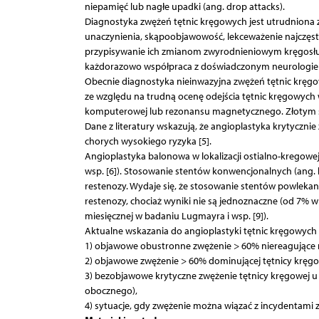
niepamięć lub nagłe upadki (ang. drop attacks).
Diagnostyka zwężeń tętnic kręgowych jest utrudniona 
unaczynienia, skąpoobjawowość, lekceważenie najczęs
przypisywanie ich zmianom zwyrodnieniowym kręgosłu
każdorazowo współpraca z doświadczonym neurologi
Obecnie diagnostyka nieinwazyjna zwężeń tętnic kręgow
ze względu na trudną ocenę odejścia tętnic kręgowych 
komputerowej lub rezonansu magnetycznego. Złotym st
Dane z literatury wskazują, że angioplastyka krytyczni
chorych wysokiego ryzyka [5].
Angioplastyka balonowa w lokalizacji ostialno-kregowe
wsp. [6]). Stosowanie stentów konwencjonalnych (ang. 
restenozy. Wydaje się, że stosowanie stentów powlekan
restenozy, chociaż wyniki nie są jednoznaczne (od 7% w
miesięcznej w badaniu Lugmayra i wsp. [9]).
Aktualne wskazania do angioplastyki tętnic kręgowych 
1) objawowe obustronne zwężenie > 60% niereagujące n
2) objawowe zwężenie > 60% dominującej tętnicy kręgo
3) bezobjawowe krytyczne zwężenie tętnicy kręgowej u 
obocznego),
4) sytuacje, gdy zwężenie można wiązać z incydentam