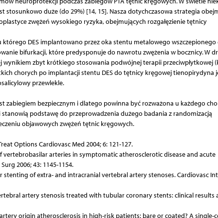
emów neuroprotekcji podczas zabiegów PTA tętnic kręgowych. W świetle nie
est stosunkowo duże (do 29%) [14, 15]. Nasza dotychczasowa strategia obej
oplastyce zwężeń wysokiego ryzyka, obejmujących rozgałęzienie tętnicy
 u którego DES implantowano przez oka stentu metalowego wszczepionego
owanie bifurkacji, które predysponuje do nawrotu zwężenia w bocznicy. W d
 wynikiem zbyt krótkiego stosowania podwójnej terapii przeciwpłytkowej 
tkich chorych po implantacji stentu DES do tętnicy kręgowej tienopirydyna j
salicylowy przewlekle.
jest zabiegiem bezpiecznym i dlatego powinna być rozważona u każdego cho
 stanowią podstawę do przeprowadzenia dużego badania z randomizacją
eczeniu objawowych zwężeń tętnic kręgowych.
 Treat Options Cardiovasc Med 2004; 6: 121-127.
of vertebrobasilar arteries in symptomatic atherosclerotic disease and acute
c Surg 2006; 43: 1145-1154.
r stenting of extra- and intracranial vertebral artery stenoses. Cardiovasc In
rtebral artery stenosis treated with tubular coronary stents: clinical results
artery origin atherosclerosis in high-risk patients: bare or coated? A single-