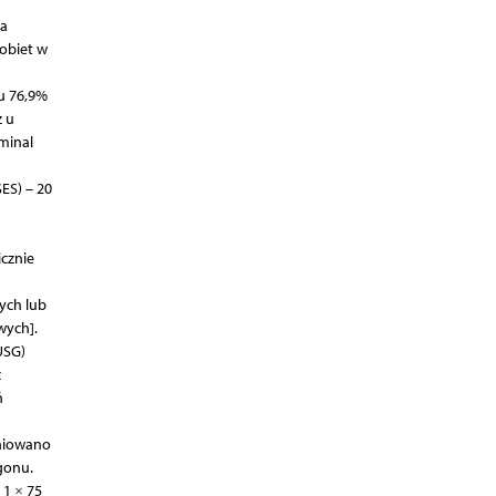
ia
kobiet w
 u 76,9%
 u
minal
ES) – 20
icznie
ych lub
wych].
USG)
z
ń
iniowano
gonu.
 1 × 75