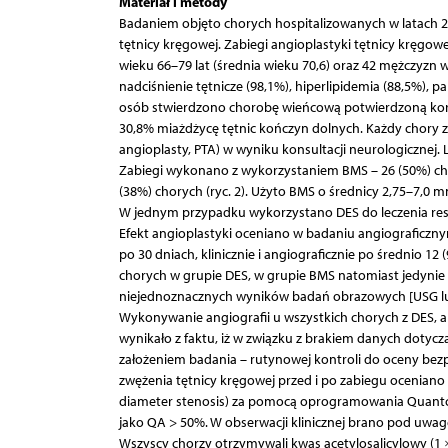
Materiał i metody
Badaniem objęto chorych hospitalizowanych w latach 2
tętnicy kręgowej. Zabiegi angioplastyki tętnicy kręgow
wieku 66–79 lat (średnia wieku 70,6) oraz 42 mężczyzn 
nadciśnienie tętnicze (98,1%), hiperlipidemia (88,5%), 
osób stwierdzono chorobę wieńcową potwierdzoną koro
30,8% miażdżycę tętnic kończyn dolnych. Każdy chory z
angioplasty, PTA) w wyniku konsultacji neurologicznej. 
Zabiegi wykonano z wykorzystaniem BMS – 26 (50%) chory
(38%) chorych (ryc. 2). Użyto BMS o średnicy 2,75–7,0 
W jednym przypadku wykorzystano DES do leczenia reste
Efekt angioplastyki oceniano w badaniu angiograficznym
po 30 dniach, klinicznie i angiograficznie po średnio 1
chorych w grupie DES, w grupie BMS natomiast jedynie
niejednoznacznych wyników badań obrazowych [USG lub
Wykonywanie angiografii u wszystkich chorych z DES, a 
wynikało z faktu, iż w związku z brakiem danych dotycz
założeniem badania – rutynowej kontroli do oceny bezp
zwężenia tętnicy kręgowej przed i po zabiegu oceniano m
diameter stenosis) za pomocą oprogramowania Quantcor
jako QA > 50%. W obserwacji klinicznej brano pod uw
Wszyscy chorzy otrzymywali kwas acetylosalicylowy (1 ×