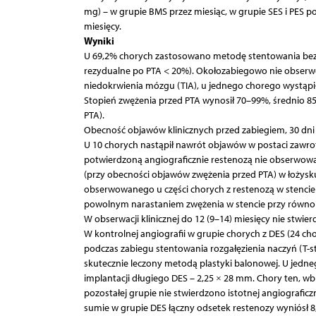
mg) – w grupie BMS przez miesiąc, w grupie SES i PES po
miesięcy.
Wyniki
U 69,2% chorych zastosowano metodę stentowania bezpo
rezydualne po PTA < 20%). Okołozabiegowo nie obserw
niedokrwienia mózgu (TIA), u jednego chorego wystąpił
Stopień zwężenia przed PTA wynosił 70–99%, średnio 85,
PTA).
Obecność objawów klinicznych przed zabiegiem, 30 dni 
U 10 chorych nastąpił nawrót objawów w postaci zawrot
potwierdzoną angiograficznie restenozą nie obserwow
(przy obecności objawów zwężenia przed PTA) w łożys
obserwowanego u części chorych z restenozą w stencie 
powolnym narastaniem zwężenia w stencie przy równo
W obserwacji klinicznej do 12 (9–14) miesięcy nie stwi
W kontrolnej angiografii w grupie chorych z DES (24 c
podczas zabiegu stentowania rozgałęzienia naczyń (T-s
skutecznie leczony metodą plastyki balonowej. U jedne
implantacji długiego DES – 2,25 × 28 mm. Chory ten, w
pozostałej grupie nie stwierdzono istotnej angiograficz
sumie w grupie DES łączny odsetek restenozy wyniósł 8,5%