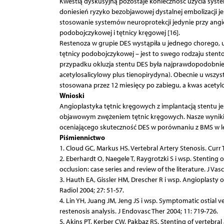
Kwestią dyskusyjną pozostaje konieczność użycia syst
doniesień ryzyko bezobjawowej dystalnej embolizacji j
stosowanie systemów neuroprotekcji jedynie przy angi
podobojczykowej i tętnicy kręgowej [16].
Restenoza w grupie DES wystąpiła u jednego chorego,
tętnicy podobojczykowej – jest to swego rodzaju stent
przypadku okluzja stentu DES była najprawdopodobniej
acetylosalicylowy plus tienopirydyna). Obecnie u wszys
stosowana przez 12 miesięcy po zabiegu, a kwas acetylo
Wnioski
Angioplastyka tętnic kręgowych z implantacją stentu 
objawowym zwężeniem tętnic kręgowych. Nasze wyniki
oceniającego skuteczność DES w porównaniu z BMS w l
Piśmiennictwo
1. Cloud GC, Markus HS. Vertebral Artery Stenosis. Curr
2. Eberhardt O, Naegele T, Raygrotzki S i wsp. Stenting 
occlusion: case series and review of the literature. J Vas
3. Hauth EA, Gissler HM, Drescher R i wsp. Angioplasty o
Radiol 2004; 27: 51-57.
4. Lin YH, Juang JM, Jeng JS i wsp. Symptomatic ostial ve
restenosis analysis. J Endovasc Ther 2004; 11: 719-726.
5. Akins PT, Kerber CW, Pakbaz RS. Stenting of vertebral 