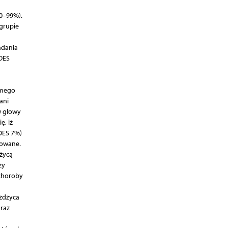
10–99%).
grupie
adania
 DES
amego
ani
w głowy
ę, iż
DES 7%)
rowane.
życą
ży
choroby
żdżyca
raz