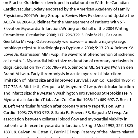
on Practice Guidelines: developed in collaboration With the Canadian
Cardiovascular Society endorsed by the American Academy of Family
Physicians: 2007 Writing Group to Review New Evidence and Update the
ACC/AHA 2004 Guidelines for the Management of Patients With ST-
Elevation Myocardial Infarction, Writing on Behalf of the 2004 Writing
Committee. Circulation 2008; 117: 296-329. 3. Poloński L, Gąsior M,
Gierlotka M i wsp. Ostre zespoły wieńcowe – wnioski z największego
polskiego rejestru. Kardiologia po Dyplomie 2006; 5: 13-20. 4. Reimer KA,
Lowe JE, Rasmussen MM i wsp. The wavefront phenomenon of ischemic
cell death. 1. Myocardial infarct size
vs
duration of coronary occlusion in
dogs. Circulation 1977; 56: 786-794. 5. Simoons ML, Serruys PW, van den
Brand M i wsp. Early thrombolysis in acute myocardial infarction:
limitation of infarct size and improved survival. J Am Coll Cardiol 1986; 7:
717-728. 6. Ritchie JL, Cerqueira M, Maynard C i wsp. Ventricular function
and infarct size: the Western Washington Intravenous Streptokinase in
Myocardial Infarction Trial. J Am Coll Cardiol 1988; 11: 689-697. 7. Ross J
Jr. Left ventricular function after coronary artery reperfusion. Am J
Cardiol 1993; 72: 91G-97G. 8. Sabia PJ, Powers ER, Ragosta M i wsp. An
association between collateral blood flow and myocardial viability in
patients with recent myocardial infarction. N Engl J Med 1992; 327: 1825-
1831. 9. Galvani M, Ottani F, Ferrini D i wsp. Patency of the infarct-related