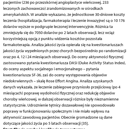
pacjentów (236 po przezskórnej angioplastyce wieńcowej, 233
leczonych zachowawczo) zrandomizowanych w ośrodkach
amerykańskich. W analizie wykazano, że jednostkowe 30-dniowe koszty
leczenia (hospitalizacja, farmakoterapia i leczenie inwazyjne) są o 10 176
dolarów wyższe w podgrupie leczonej interwencyjnie. Różnica ta
zmniejszyła się do 7050 dolarów po 2 latach obserwacji, lecz wciąż
korzystniejszą opcją z punktu widzenia kosztów pozostała
farmakoterapia. Analiza jakości życia opierała się na kwestionariuszach
jakości życia wypełnionych przez chorych bezpośrednio po randomizacji
oraz po 4, 12 i 24 miesiącach obserwacji. Do oceny aktywności fizycznej
zastosowano pytania kwestionariusza DASI (Duke Activity Status Index),
do oceny aspektu socjalnego i emocjonalnego – pytania
kwestionariusza SF-36, zaś do oceny występowania objawów
niedokrwiennych – skalę Rose Effort Angina. Analiza uzyskanych
danych wykazała, że leczenie zabiegowe przyniosło przejściową (po 4
miesiącach) poprawę wydolności fizycznej oraz redukcję objawów
choroby wieńcowej, w dalszej obserwacji różnice były nieznamienne
statystycznie. Udrożnienie tętnicy dozawałowej nie spowodowało
poprawy w funkcjonowaniu społecznym i nie miało wpływu na
aktywność zawodową pacjentów. Obecnie gromadzone są dane
dotyczące jakości życia po 5 latach obserwacji [35].