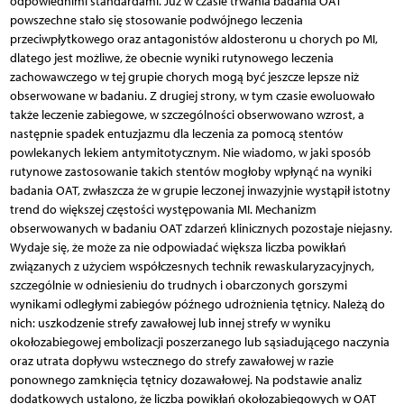
odpowiednimi standardami. Już w czasie trwania badania OAT
powszechne stało się stosowanie podwójnego leczenia
przeciwpłytkowego oraz antagonistów aldosteronu u chorych po MI,
dlatego jest możliwe, że obecnie wyniki rutynowego leczenia
zachowawczego w tej grupie chorych mogą być jeszcze lepsze niż
obserwowane w badaniu. Z drugiej strony, w tym czasie ewoluowało
także leczenie zabiegowe, w szczególności obserwowano wzrost, a
następnie spadek entuzjazmu dla leczenia za pomocą stentów
powlekanych lekiem antymitotycznym. Nie wiadomo, w jaki sposób
rutynowe zastosowanie takich stentów mogłoby wpłynąć na wyniki
badania OAT, zwłaszcza że w grupie leczonej inwazyjnie wystąpił istotny
trend do większej częstości występowania MI. Mechanizm
obserwowanych w badaniu OAT zdarzeń klinicznych pozostaje niejasny.
Wydaje się, że może za nie odpowiadać większa liczba powikłań
związanych z użyciem współczesnych technik rewaskularyzacyjnych,
szczególnie w odniesieniu do trudnych i obarczonych gorszymi
wynikami odległymi zabiegów późnego udrożnienia tętnicy. Należą do
nich: uszkodzenie strefy zawałowej lub innej strefy w wyniku
okołozabiegowej embolizacji poszerzanego lub sąsiadującego naczynia
oraz utrata dopływu wstecznego do strefy zawałowej w razie
ponownego zamknięcia tętnicy dozawałowej. Na podstawie analiz
dodatkowych ustalono, że liczba powikłań okołozabiegowych w OAT