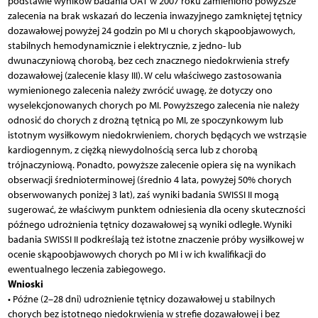
podstawie wyników badania OAT w 2007 roku zamieniono powyższe
zalecenia na brak wskazań do leczenia inwazyjnego zamkniętej tętnicy
dozawałowej powyżej 24 godzin po MI u chorych skąpoobjawowych,
stabilnych hemodynamicznie i elektrycznie, z jedno- lub
dwunaczyniową chorobą, bez cech znacznego niedokrwienia strefy
dozawałowej (zalecenie klasy III). W celu właściwego zastosowania
wymienionego zalecenia należy zwrócić uwagę, że dotyczy ono
wyselekcjonowanych chorych po MI. Powyższego zalecenia nie należy
odnosić do chorych z drożną tętnicą po MI, ze spoczynkowym lub
istotnym wysiłkowym niedokrwieniem, chorych będących we wstrząsie
kardiogennym, z ciężką niewydolnością serca lub z chorobą
trójnaczyniową. Ponadto, powyższe zalecenie opiera się na wynikach
obserwacji średnioterminowej (średnio 4 lata, powyżej 50% chorych
obserwowanych poniżej 3 lat), zaś wyniki badania SWISSI II mogą
sugerować, że właściwym punktem odniesienia dla oceny skuteczności
późnego udrożnienia tętnicy dozawałowej są wyniki odległe. Wyniki
badania SWISSI II podkreślają też istotne znaczenie próby wysiłkowej w
ocenie skąpoobjawowych chorych po MI i w ich kwalifikacji do
ewentualnego leczenia zabiegowego.
Wnioski
• Późne (2–28 dni) udrożnienie tętnicy dozawałowej u stabilnych
chorych bez istotnego niedokrwienia w strefie dozawałowej i bez