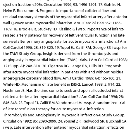
ejection fraction <50%. Circulation 1996; 93: 1496-1501. 17. Gohlke H,
Heim E, Roskamm H. Prognostic importance of collateral flow and
residual coronary stenosis of the myocardial infarct artery after anterior
wall Q-wave acute myocardial infarction. Am J Cardiol 1991; 67: 1165-
1169. 18. Brodie BR, Stuckey TD, Kissling G i wsp. Importance of infarct-
related artery patency for recovery of left ventricular function and late
survival after primary angioplasty for acute myocardial infarction. J Am
Coll Cardiol 1996; 28: 319-325. 19. Topol EJ, Califf RM, George BS i wsp, for
the TAMI Study Group. Insights derived from the thrombolysis and
angioplasty in myocardial infarction (TAMI) trials. J Am Coll Cardiol 1988;
12 (Suppl A): 24A-31A. 20. Cigarroa RG, Lange RA, Hillis RD. Prognosis
after acute myocardial infarction in patients with and without residual
anterograde coronary blood flow. Am J Cardiol 1989; 64: 155-160. 21.
White HD. Mechanism of late benefit in ISIS-2. Lancet 1988; 2: 914. 22.
Hochman JS. Has the time come to seek and open all occluded infarct
related arteries after myocardial infarction? J Am Coll Cardiol 1996; 28:
846-848. 23. Topol EJ, Califf RM, Vandormael M i wsp. A randomized trial
of late reperfusion therapy for acute myocardial infarction.
Thrombolysis and Angioplasty in Myocardial Infarction-6 Study Group.
Circulation 1992; 85: 2090-2099. 24. Yousef ZR, Redwood SR, Bucknall CA
i wsp. Late intervention after anterior myocardial infarction: effects on