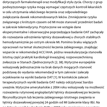
dotyczących farmakoterapii oraz modyfikacji stylu życia. Chorzy z grup
podwyższonego ryzyka mogą wymagać częstszych kontroli lekarskich
w celu utrzymania właściwego leczenia oraz odpowiedniego
zwiększania dawek rekomendowanych leków. Zmniejszenie ryzyka
związanego z krótszym czasem od MI może stanowić przedmiot badań
w zakresie telemedycyny. Przytoczone we wstępie dane
eksperymentalne i obserwacyjne poprzedzające badanie OAT zachęcały
do rozważania udrożnienia tętnicy dozawałowej u chorych stabilnych
hemodynamicznie po ostrym okresie MI. Pomimo braku wiążących
opracowań na temat skuteczności leczenia zabiegowego, znajdując
wsparcie w rekomendacji ACC/AHA, późna rewaskularyzacja stanowiła
istotną część praktyki kardiologii inwazyjnej, rozpowszechnioną
zwłaszcza w Stanach Zjednoczonych [2, 38]. Wytyczne europejskie
wskazywały jednoznacznie na brak danych mogących stanowić
podstawę do wydania rekomendacji w tym zakresie i zalecały
oczekiwanie na wyniki badania OAT [1]. W kontekście zaleceń
terapeutycznych wyniki badania OAT należy odczytywać bardzo
uważnie. Wytyczne amerykańskie z 2004 roku wskazywały na możliwość
rozważenia rutynowej angioplastyki tętnicy dozawałowej po leczeniu
fibrynolitycznym lub leczenia zabiegowego istotnego zwężenia w
tętnicy dozawałowej powyżej 24 godzin od MI (zalecenie klasy IIb). Na