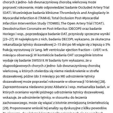
chorych z jedno- lub dwunaczyniową chorobą wieńcową może
poprawić rokowanie, miało odpowiedzieć badanie Occluded Artery Trial
(OAT). Wcześniejsze badania kliniczne: Thrombolysis and Angioplasty in
Myocardial Infarction-6 (TAMI-6), Total Occlusion Post-Myocardial
Infarction Intervention Study (TOMIIS), The Open Artery Trial (TOAT),
Desobstruction Coronaire en Post-Infarctus (DECOPI) oraz badanie
Horiego i wsp., poprzedzające badanie OAT, przyniosły sprzeczne wyniki
[23–27]. W największym z nich, badaniu DECOPI, wykazano, że skuteczna
rekanalizacja tętnicy dozawałowej 2–15 dni po MI wiąże się z lepszą o 5%
frakcją wyrzutową LV (ang. left ventricular ejection fraction – LVEF) w 6.
miesiącu obserwacji. W kontekście badania OAT szczególnie istotne
wydaje się badanie SWISSI II. W badaniu tym wykazano, że u
skąpoobjawowych chorych z jedno- lub dwunaczyniową chorobą
wieńcową, u których stwierdza się nieme niedokrwienie w strefie
dozawałowej, późne (do 3 miesięcy po MI) udrożnienie tętnicy
dozawałowej może poprawiać rokowanie w obserwacji 10-letniej [28].
Zaprezentowana niedawno przez Abbate’a i wsp. metaanaliza badań, w
których oceniano wyniki późnego udrożnienia tętnicy dozawałowej,
wskazuje, że udrożnienie tętnicy, w stosunku do leczenia
zachowawczego, może się wiązać z istotnie zmniejszoną śmiertelnością
[29]. Proponowane wnioski tej analizy są dyskusyjne z kilku powodów.