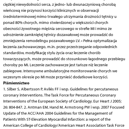
ciężkiej niewydolności serca, z jedno- lub dwunaczyniową chorobą
wieńcową nie przynosi korzyści klinicznych w obserwacji
średnioterminowej mimo trwałego utrzymania drożności tętnicy u
ponad 80% chorych, mimo stwierdzonej u większości chorych
obecności żywotnego mięśnia sercowego w strefie MI i mimo że
udrożnienie zamkniętej tętnicy dozawałowej może prowadzić do
zmniejszenia remodelingu pozawałowego LV. • Pełna optymalizacja
leczenia zachowawczego, m.in. przez przestrzeganie odpowiednich
standardów, modyfikację stylu życia oraz leczenie chorób
towarzyszących, może prowadzić do stosunkowo łagodnego przebiegu
choroby po MI. Leczenie zachowawcze jest tańsze niż leczenie
zabiegowe. Intensywne ambulatoryjne monitorowanie chorych we
wczesnym okresie po MI może przynieść dodatkowe korzyści.
Piśmiennictwo
1. Silber S, Albertsson P, Avilés FF i wsp. Guidelines for percutaneous
coronary interventions. The Task Force for Percutaneous Coronary
Interventions of the European Society of Cardiology. Eur Heart J 2005;
26: 804-847. 2. Antman EM, Hand M, Armstrong PW i wsp. 2007 Focused
Update of the ACC/AHA 2004 Guidelines for the Management of
Patients With ST-Elevation Myocardial Infarction: a report of the
American College of Cardiology/American Heart Association Task Force