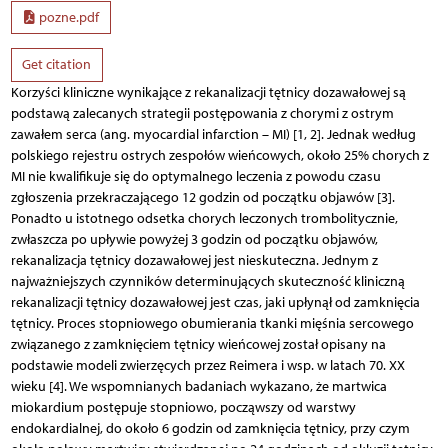
pozne.pdf
Get citation
Korzyści kliniczne wynikające z rekanalizacji tętnicy dozawałowej są
podstawą zalecanych strategii postępowania z chorymi z ostrym
zawałem serca (ang. myocardial infarction – MI) [1, 2]. Jednak według
polskiego rejestru ostrych zespołów wieńcowych, około 25% chorych z
MI nie kwalifikuje się do optymalnego leczenia z powodu czasu
zgłoszenia przekraczającego 12 godzin od początku objawów [3].
Ponadto u istotnego odsetka chorych leczonych trombolitycznie,
zwłaszcza po upływie powyżej 3 godzin od początku objawów,
rekanalizacja tętnicy dozawałowej jest nieskuteczna. Jednym z
najważniejszych czynników determinujących skuteczność kliniczną
rekanalizacji tętnicy dozawałowej jest czas, jaki upłynął od zamknięcia
tętnicy. Proces stopniowego obumierania tkanki mięśnia sercowego
związanego z zamknięciem tętnicy wieńcowej został opisany na
podstawie modeli zwierzęcych przez Reimera i wsp. w latach 70. XX
wieku [4]. We wspomnianych badaniach wykazano, że martwica
miokardium postępuje stopniowo, począwszy od warstwy
endokardialnej, do około 6 godzin od zamknięcia tętnicy, przy czym