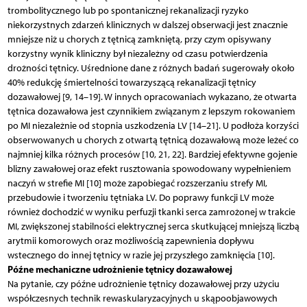
trombolitycznego lub po spontanicznej rekanalizacji ryzyko
niekorzystnych zdarzeń klinicznych w dalszej obserwacji jest znacznie
mniejsze niż u chorych z tętnicą zamkniętą, przy czym opisywany
korzystny wynik kliniczny był niezależny od czasu potwierdzenia
drożności tętnicy. Uśrednione dane z różnych badań sugerowały około
40% redukcję śmiertelności towarzyszącą rekanalizacji tętnicy
dozawałowej [9, 14–19]. W innych opracowaniach wykazano, że otwarta
tętnica dozawałowa jest czynnikiem związanym z lepszym rokowaniem
po MI niezależnie od stopnia uszkodzenia LV [14–21]. U podłoża korzyści
obserwowanych u chorych z otwartą tętnicą dozawałową może leżeć co
najmniej kilka różnych procesów [10, 21, 22]. Bardziej efektywne gojenie
blizny zawałowej oraz efekt rusztowania spowodowany wypełnieniem
naczyń w strefie MI [10] może zapobiegać rozszerzaniu strefy MI,
przebudowie i tworzeniu tętniaka LV. Do poprawy funkcji LV może
również dochodzić w wyniku perfuzji tkanki serca zamrożonej w trakcie
MI, zwiększonej stabilności elektrycznej serca skutkującej mniejszą liczbą
arytmii komorowych oraz możliwością zapewnienia dopływu
wstecznego do innej tętnicy w razie jej przyszłego zamknięcia [10].
Późne mechaniczne udrożnienie tętnicy dozawałowej
Na pytanie, czy późne udrożnienie tętnicy dozawałowej przy użyciu
współczesnych technik rewaskularyzacyjnych u skąpoobjawowych