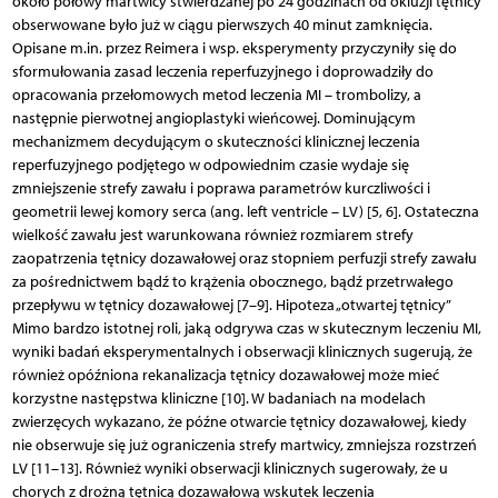
około połowy martwicy stwierdzanej po 24 godzinach od okluzji tętnicy
obserwowane było już w ciągu pierwszych 40 minut zamknięcia.
Opisane m.in. przez Reimera i wsp. eksperymenty przyczyniły się do
sformułowania zasad leczenia reperfuzyjnego i doprowadziły do
opracowania przełomowych metod leczenia MI – trombolizy, a
następnie pierwotnej angioplastyki wieńcowej. Dominującym
mechanizmem decydującym o skuteczności klinicznej leczenia
reperfuzyjnego podjętego w odpowiednim czasie wydaje się
zmniejszenie strefy zawału i poprawa parametrów kurczliwości i
geometrii lewej komory serca (ang. left ventricle – LV) [5, 6]. Ostateczna
wielkość zawału jest warunkowana również rozmiarem strefy
zaopatrzenia tętnicy dozawałowej oraz stopniem perfuzji strefy zawału
za pośrednictwem bądź to krążenia obocznego, bądź przetrwałego
przepływu w tętnicy dozawałowej [7–9]. Hipoteza „otwartej tętnicy”
Mimo bardzo istotnej roli, jaką odgrywa czas w skutecznym leczeniu MI,
wyniki badań eksperymentalnych i obserwacji klinicznych sugerują, że
również opóźniona rekanalizacja tętnicy dozawałowej może mieć
korzystne następstwa kliniczne [10]. W badaniach na modelach
zwierzęcych wykazano, że późne otwarcie tętnicy dozawałowej, kiedy
nie obserwuje się już ograniczenia strefy martwicy, zmniejsza rozstrzeń
LV [11–13]. Również wyniki obserwacji klinicznych sugerowały, że u
chorych z drożną tętnicą dozawałową wskutek leczenia