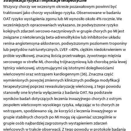
Stratyfikacja ryzyka i implikacje terapeutyczne
Wszyscy chorzy we wczesnym okresie pozawałowym powinni być
traktowani jako chorzy wysokiego ryzyka. Obserwowane w badaniu
OAT ryzyko wystąpienia zgonu lub MI wynosiło około 4% rocznie. We
wcześniejszych opracowaniach wykazano, że podwyższone ryzyko
kolejnych zdarzeń sercowo-naczyniowych w grupie chorych po MI jest
związane z nietolerancją beta-adrenolityków lub inhibitorów układu
renina-angiotensyna-aldosteron, podwyższonym poziomem troponiny
lub peptydów natriuretycznych, LVEF <40%, ciężkim niedokrwieniem w
próbie wysiłkowej, znaczną ilością przetrwałego, żywotnego mięśnia
sercowego w strefie MI, chorobą trójnaczyniową lub chorobą pnia lewej
tętnicy wieńcowej, utrzymującymi się istotnymi dolegliwościami
wieńcowymi oraz wstrząsem kardiogennym [36]. Znaczna część
wymienionych powyżej zmiennych klinicznych podlega modyfikacji
terapeutycznej poprzez rewaskularyzację wieńcową, z tego powodu
stanowiły one kryteria wyłączenia z badania OAT. Na podstawie
wyników badań dotyczących leczenia inwazyjnego chorych z ostrym
zespołem wieńcowym wysokiego ryzyka, włączając w to chorych ze
wstrząsem, spodziewano się, że korzyści z leczenia inwazyjnego w
grupie stabilnych chorych po MI mogą się ujawniać szczególnie w
grupie osób najbardziej zagrożonych wystąpieniem zdarzeń
wieńcowych w trakcie obserwacji. Z tego powodu w protokole badania