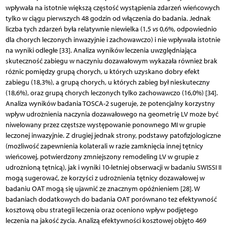
wpływała na istotnie większą częstość wystąpienia zdarzeń wieńcowych
tylko w ciągu pierwszych 48 godzin od włączenia do badania. Jednak
liczba tych zdarzeń była relatywnie niewielka (1,5
vs
0,6%, odpowiednio
dla chorych leczonych inwazyjnie i zachowawczo) i nie wpływała istotnie
na wyniki odległe [33]. Analiza wyników leczenia uwzględniająca
skuteczność zabiegu w naczyniu dozawałowym wykazała również brak
różnic pomiędzy grupą chorych, u których uzyskano dobry efekt
zabiegu (18,3%), a grupą chorych, u których zabieg był nieskuteczny
(18,6%), oraz grupą chorych leczonych tylko zachowawczo (16,0%) [34].
Analiza wyników badania TOSCA-2 sugeruje, że potencjalny korzystny
wpływ udrożnienia naczynia dozawałowego na geometrię LV może być
niwelowany przez częstsze występowanie ponownego MI w grupie
leczonej inwazyjnie. Z drugiej jednak strony, podstawy patofizjologiczne
(możliwość zapewnienia kolaterali w razie zamknięcia innej tętnicy
wieńcowej, potwierdzony zmniejszony remodeling LV w grupie z
udrożnioną tętnicą), jak i wyniki 10-letniej obserwacji w badaniu SWISSI II
mogą sugerować, że korzyści z udrożnienia tętnicy dozawałowej w
badaniu OAT mogą się ujawnić ze znacznym opóźnieniem [28]. W
badaniach dodatkowych do badania OAT porównano też efektywność
kosztową obu strategii leczenia oraz oceniono wpływ podjętego
leczenia na jakość życia. Analizą efektywności kosztowej objęto 469