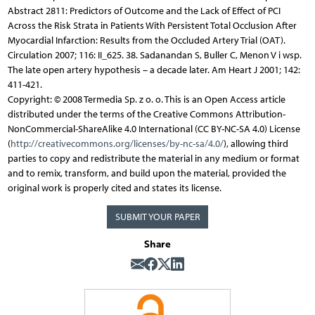
Abstract 2811: Predictors of Outcome and the Lack of Effect of PCI
Across the Risk Strata in Patients With Persistent Total Occlusion After
Myocardial Infarction: Results from the Occluded Artery Trial (OAT).
Circulation 2007; 116: II_625. 38. Sadanandan S, Buller C, Menon V i wsp.
The late open artery hypothesis – a decade later. Am Heart J 2001; 142:
411-421.
Copyright: © 2008 Termedia Sp. z o. o. This is an Open Access article
distributed under the terms of the Creative Commons Attribution-
NonCommercial-ShareAlike 4.0 International (CC BY-NC-SA 4.0) License
(
http://creativecommons.org/licenses/by-nc-sa/4.0/
), allowing third
parties to copy and redistribute the material in any medium or format
and to remix, transform, and build upon the material, provided the
original work is properly cited and states its license.
SUBMIT YOUR PAPER
Share