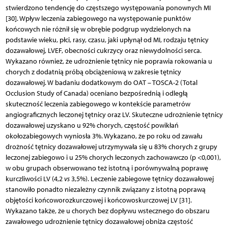
stwierdzono tendencję do częstszego występowania ponownych MI
[30]. Wpływ leczenia zabiegowego na występowanie punktów
końcowych nie różnił się w obrębie podgrup wydzielonych na
podstawie wieku, płci, rasy, czasu, jaki upłynął od MI, rodzaju tętnicy
dozawałowej, LVEF, obecności cukrzycy oraz niewydolności serca.
Wykazano również, że udrożnienie tętnicy nie poprawia rokowania u
chorych z dodatnią próbą obciążeniową w zakresie tętnicy
dozawałowej. W badaniu dodatkowym do OAT – TOSCA-2 (Total
Occlusion Study of Canada) oceniano bezpośrednią i odległą
skuteczność leczenia zabiegowego w kontekście parametrów
angiograficznych leczonej tętnicy oraz LV. Skuteczne udrożnienie tętnicy
dozawałowej uzyskano u 92% chorych, częstość powikłań
okołozabiegowych wyniosła 3%. Wykazano, że po roku od zawału
drożność tętnicy dozawałowej utrzymywała się u 83% chorych z grupy
leczonej zabiegowo i u 25% chorych leczonych zachowawczo (p <0,001),
w obu grupach obserwowano też istotną i porównywalną poprawę
kurczliwości LV (4,2
vs
3,5%). Leczenie zabiegowe tętnicy dozawałowej
stanowiło ponadto niezależny czynnik związany z istotną poprawą
objętości końcoworozkurczowej i końcowoskurczowej LV [31].
Wykazano także, że u chorych bez dopływu wstecznego do obszaru
zawałowego udrożnienie tętnicy dozawałowej obniża częstość