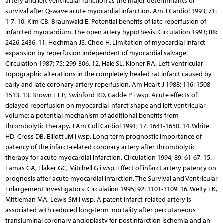
artery and left ventricular function as the major determinants of
survival after Q-wave acute myocardial infarction. Am J Cardiol 1993; 71:
1-7. 10. Kim CB, Braunwald E. Potential benefits of late reperfusion of
infarcted myocardium. The open artery hypothesis. Circulation 1993; 88:
2426-2436. 11. Hochman JS, Choo H. Limitation of myocardial infarct
expansion by reperfusion independent of myocardial salvage.
Circulation 1987; 75: 299-306. 12. Hale SL, Kloner RA. Left ventricular
topographic alterations in the completely healed rat infarct caused by
early and late coronary artery reperfusion. Am Heart J 1988; 116: 1508-
1513. 13. Brown EJ Jr, Swinford RD, Gadde P i wsp. Acute effects of
delayed reperfusion on myocardial infarct shape and left ventricular
volume: a potential mechanism of additional benefits from
thrombolytic therapy. J Am Coll Cardiol 1991; 17: 1641-1650. 14. White
HD, Cross DB, Elliott JM i wsp. Long-term prognostic importance of
patency of the infarct-related coronary artery after thrombolytic
therapy for acute myocardial infarction. Circulation 1994; 89: 61-67. 15.
Lamas GA, Flaker GC, Mitchell G i wsp. Effect of infarct artery patency on
prognosis after acute myocardial infarction. The Survival and Ventricular
Enlargement Investigators. Circulation 1995; 92: 1101-1109. 16. Welty FK,
Mittleman MA, Lewis SM i wsp. A patent infarct-related artery is
associated with reduced long-term mortality after percutaneous
transluminal coronary angioplasty for postinfarction ischemia and an