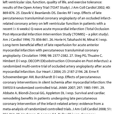
left ventricular size, function, quality of life, and exercise tolerance:
results of the Open Artery Trial (TOAT Study). J Am Coll Cardiol 2002; 40:
869-876. 25. Dzavik V, Beanlands DS, Davies RF i wsp. Effects of late
percutaneous transluminal coronary angioplasty of an occluded infarct-
related coronary artery on left ventricular function in patients with a
recent (< 6 weeks) Q-wave acute myocardial infarction (Total Occlusion
Post-Myocardial Infarction Intervention Study [TOMIIS] – a pilot study).
Am J Cardiol 1994; 73: 856-861. 26. Horie H, Takahashi M, Minai K i wsp.
Long-term beneficial effect of late reperfusion for acute anterior
myocardial infarction with percutaneous transluminal coronary
angioplasty. Circulation 1998; 98: 2377-2382. 27. Steg PG, Thuaire C,
Himbert D i wsp. DECOPI (DEsobstruction COronaire en Post-Infarctus): a
randomized multi-centre trial of occluded artery angioplasty after acute
myocardial infarction. Eur Heart J 2004; 25: 2187-2194. 28. Erne P,
Schoenenberger AW, Burckhardt D i wsp. Effects of percutaneous
coronary interventions in silent ischemia after myocardial infarction: the
SWISSI II randomized controlled trial. JAMA 2007; 297: 1985-1991. 29.
Abbate A, Biondi-Zoccai GG, Appleton DL i wsp. Survival and cardiac
remodeling benefits in patients undergoing late percutaneous
coronary intervention of the infarct-related artery: evidence from a
meta-analysis of randomized controlled trials. J Am Coll Cardiol 2008; 51: