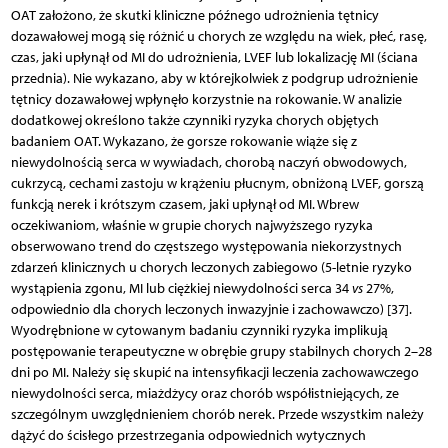
OAT założono, że skutki kliniczne późnego udrożnienia tętnicy
dozawałowej mogą się różnić u chorych ze względu na wiek, płeć, rasę,
czas, jaki upłynął od MI do udrożnienia, LVEF lub lokalizację MI (ściana
przednia). Nie wykazano, aby w którejkolwiek z podgrup udrożnienie
tętnicy dozawałowej wpłynęło korzystnie na rokowanie. W analizie
dodatkowej określono także czynniki ryzyka chorych objętych
badaniem OAT. Wykazano, że gorsze rokowanie wiąże się z
niewydolnością serca w wywiadach, chorobą naczyń obwodowych,
cukrzycą, cechami zastoju w krążeniu płucnym, obniżoną LVEF, gorszą
funkcją nerek i krótszym czasem, jaki upłynął od MI. Wbrew
oczekiwaniom, właśnie w grupie chorych najwyższego ryzyka
obserwowano trend do częstszego występowania niekorzystnych
zdarzeń klinicznych u chorych leczonych zabiegowo (5-letnie ryzyko
wystąpienia zgonu, MI lub ciężkiej niewydolności serca 34
vs
27%,
odpowiednio dla chorych leczonych inwazyjnie i zachowawczo) [37].
Wyodrębnione w cytowanym badaniu czynniki ryzyka implikują
postępowanie terapeutyczne w obrębie grupy stabilnych chorych 2–28
dni po MI. Należy się skupić na intensyfikacji leczenia zachowawczego
niewydolności serca, miażdżycy oraz chorób współistniejących, ze
szczególnym uwzględnieniem chorób nerek. Przede wszystkim należy
dążyć do ścisłego przestrzegania odpowiednich wytycznych