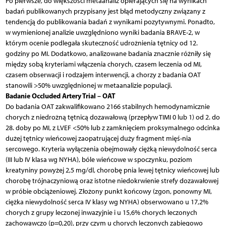
Po pierwsze, do większości metaanaliz opierających się na wynikach
badań publikowanych przypisany jest błąd metodyczny związany z
tendencją do publikowania badań z wynikami pozytywnymi. Ponadto,
w wymienionej analizie uwzględniono wyniki badania BRAVE-2, w
którym ocenie podlegała skuteczność udrożnienia tętnicy od 12.
godziny po MI. Dodatkowo, analizowane badania znacznie różniły się
między sobą kryteriami włączenia chorych, czasem leczenia od MI,
czasem obserwacji i rodzajem interwencji, a chorzy z badania OAT
stanowili >50% uwzględnionej w metaanalizie populacji.
Badanie Occluded Artery Trial – OAT
Do badania OAT zakwalifikowano 2166 stabilnych hemodynamicznie
chorych z niedrożną tętnicą dozawałową (przepływ TIMI 0 lub 1) od 2. do
28. doby po MI, z LVEF <50% lub z zamknięciem proksymalnego odcinka
dużej tętnicy wieńcowej zaopatrującej duży fragment mięś-nia
sercowego. Kryteria wyłączenia obejmowały ciężką niewydolność serca
(III lub IV klasa wg NYHA), bóle wieńcowe w spoczynku, poziom
kreatyniny powyżej 2,5 mg/dl, chorobę pnia lewej tętnicy wieńcowej lub
chorobę trójnaczyniową oraz istotne niedokrwienie strefy dozawałowej
w próbie obciążeniowej. Złożony punkt końcowy (zgon, ponowny MI,
ciężka niewydolność serca IV klasy wg NYHA) obserwowano u 17,2%
chorych z grupy leczonej inwazyjnie i u 15,6% chorych leczonych
zachowawczo (p=0,20), przy czym u chorych leczonych zabiegowo