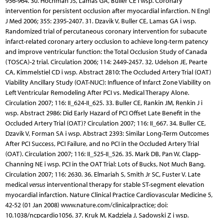
956-964. 30. Hochman JS, Lamas GA, Buller CE i wsp. Coronary
intervention for persistent occlusion after myocardial infarction. N Engl
J Med 2006; 355: 2395-2407. 31. Dzavik V, Buller CE, Lamas GA i wsp.
Randomized trial of percutaneous coronary intervention for subacute
infarct-related coronary artery occlusion to achieve long-term patency
and improve ventricular function: the Total Occlusion Study of Canada
(TOSCA)-2 trial. Circulation 2006; 114: 2449-2457. 32. Udelson JE, Pearte
CA, Kimmelstiel CD i wsp. Abstract 2810: The Occluded Artery Trial (OAT)
Viability Ancillary Study (OAT-NUC): Influence of Infarct Zone Viability on
Left Ventricular Remodeling After PCI vs. Medical Therapy Alone.
Circulation 2007; 116: II_624-II_625. 33. Buller CE, Rankin JM, Renkin J i
wsp. Abstract 2986: Did Early Hazard of PCI Offset Late Benefit in the
Occluded Artery Trial (OAT)? Circulation 2007; 116: II_667. 34. Buller CE,
Dzavik V, Forman SA i wsp. Abstract 2393: Similar Long-Term Outcomes
After PCI Success, PCI Failure, and no PCI in the Occluded Artery Trial
(OAT). Circulation 2007; 116: II_525-II_526. 35. Mark DB, Pan W, Clapp-
Channing NE i wsp. PCI in the OAT Trial: Lots of Bucks, Not Much Bang.
Circulation 2007; 116: 2630. 36. Elmariah S, Smith Jr SC, Fuster V. Late
medical
versus
interventional therapy for stable ST-segment elevation
myocardial infarction. Nature Clinical Practice Cardiovascular Medicine 5,
42-52 (01 Jan 2008) www.nature.com/clinicalpractice; doi:
10.1038/ncpcardio1056. 37. Kruk M, Kadziela J, Sadowski Z i wsp.