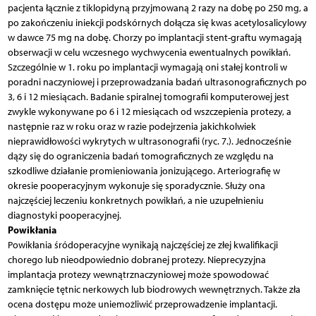
pacjenta łącznie z tiklopidyną przyjmowaną 2 razy na dobę po 250 mg, a
po zakończeniu iniekcji podskórnych dołącza się kwas acetylosalicylowy
w dawce 75 mg na dobę. Chorzy po implantacji stent-graftu wymagają
obserwacji w celu wczesnego wychwycenia ewentualnych powikłań.
Szczególnie w 1. roku po implantacji wymagają oni stałej kontroli w
poradni naczyniowej i przeprowadzania badań ultrasonograficznych po
3, 6 i 12 miesiącach. Badanie spiralnej tomografii komputerowej jest
zwykle wykonywane po 6 i 12 miesiącach od wszczepienia protezy, a
następnie raz w roku oraz w razie podejrzenia jakichkolwiek
nieprawidłowości wykrytych w ultrasonografii (ryc. 7.). Jednocześnie
dąży się do ograniczenia badań tomograficznych ze względu na
szkodliwe działanie promieniowania jonizującego. Arteriografię w
okresie pooperacyjnym wykonuje się sporadycznie. Służy ona
najczęściej leczeniu konkretnych powikłań, a nie uzupełnieniu
diagnostyki pooperacyjnej.
Powikłania
Powikłania śródoperacyjne wynikają najczęściej ze złej kwalifikacji
chorego lub nieodpowiednio dobranej protezy. Nieprecyzyjna
implantacja protezy wewnątrznaczyniowej może spowodować
zamknięcie tętnic nerkowych lub biodrowych wewnętrznych. Także zła
ocena dostępu może uniemożliwić przeprowadzenie implantacji.