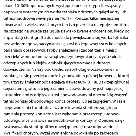
około 10–30% operowanych, występuje przeciek typu II, związany z
napływem wstecznym do worka tętniaka z drożnych gałęzi aorty lub
tętnicy biodrowej wewnętrznej [16, 17]. Podczas kilkumiesięcznej
obserwacji u większości chorych ten typ przecieku ustępuje samoistnie.
Na szczególną uwagę zasługuje zjawisko zwane endotension, kiedy po
implantacji stent-graftu dochodzi do powiększania się worka tętniaka
bez widocznego wynaczyniania się krwi do jego wnętrza w kolejnych
badaniach obrazowych. Próby znalezienia i zaopatrzenia miejsc
przecieków metodami wewnątrznaczyniowymi przy użyciu spirali
odczepianych lub klejów embolizujących wymagają dużego
doświadczenia. Należy podkreślić, że zbyt długie oczekiwanie na
zamknięcie się przecieku może być powodem późnej konwersji, której
towarzyszy śmiertelność sięgająca nawet 80% [3, 18]. Zakrzep głównej
części stent-graftu lub jego ramienia spowodowany jest najczęściej
utrudnieniami w odpływie krwi, spowodowanymi obecnością zwężeń
tętnic poniżej obwodowego końca protezy lub jej zagięciem. W razie
niepowodzenia trombolizy i wyprostowania stentem zagiętego
ramienia protezy, konieczne jest wykonanie przeszczepu udowo-
udowego w celu ratowania niedokrwionej kończyny. Obecnie, dzięki
zastosowaniu stent-graftów nowej generacji oraz odpowiedniej
kwalifikacji chorych, wyżej wymienione powikłania po zabiegach