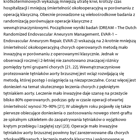
krótkoterminowych wykazują mniejszą utratę krwi, krótszy czas
hospitalizacji i mniejszą śmiertelność okołooperacyjną w porównaniu z
operacją klasyczną. Obecnie prowadzone są wieloośrodkowe badania z
randomizacją porównujące operacje klasyczne z
wewnątrznaczyniowymi. Początkowe wyniki badań (DREAM – The Dutch
Randomized Endovascular Aneurysm Management, EVAR-1 –
Endovascular Aneurysm Repair, EVAR-2) wskazują na 2-krotnie mniejszą
śmiertelność okołooperacyjną chorych operowanych metodą mało
inwazyjną w porównaniu z operowanymi klasycznie. Jednak w
obserwacji rocznej i 2-letniej nie zanotowano znaczącej różnicy
pomiędzy tymi grupami chorych [21, 22]. Wewnątrznaczyniowe
protezowanie tętniaków aorty brzusznej jest wciąż rozwijającą się
metodą, której postęp i osiągnięcia są niezaprzeczalne. Coraz więcej jest
doniesień na temat skutecznego leczenia chorych z pękniętym
tętniakiem aorty. Leczenie mało inwazyjne daje szansę na przeżycie
blisko 80% operowanych, podczas gdy w czasie operacji otwartej
śmiertelność wynosi 70–90% [21]. W ubiegłym roku pojawiły się także
pierwsze obiecujące doniesienia o zastosowaniu nowego stent-graftu
ze spiralnym szkieletem do zaopatrywania tętniaków o wyjątkowo
krętym przebiegu i zagiętej szyi [23]. Operacje mało inwazyjne
tętniaków aorty brzusznej powinny być zarezerwowane dla chorych
zdyskwalifikoanych z leczenia metodą klasyczną i wykonywane w