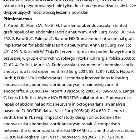
ośrodkach przygotowanych nie tylko do ich przeprowadzania, ale także
dysponujących możliwością leczenia powikłań.
Piśmiennictwo
1. Parodi JC, Marin ML, Veith FJ. Transfemoral, endovascular stented
graft repair of an abdominal aortic aneurysm. Arch Surg 1995; 130: 549-
552. 2. Parodi JC, Palmaz JC, Barone HD. Transfemoral intraluminal graft
implantation for abdominal aortic aneurysms. Ann Vasc Surg 1991; 5:
491-499. 3. Kuczmik W, Ziaja D. Leczenie tętniaków podnerkowych aorty
brzusznej w grupie chorych wysokiego ryzyka. Chirurgia Polska 2003; 5:
71-82. 4. Collin J, Murie JA. Endovascular treatment of abdominal aortic
aneurysm: a failed experiment. Br J Surg 2001; 88: 1281-1282. 5. Hobo R,
Buth J; EUROSTAR collaborators. Secondary interventions following
endovascular abdominal aortic aneurysm repair using current
endografts. A EUROSTAR report. J Vasc Surg 2006; 43: 896-902. 6. Lange
C, Leurs LJ, Buth J, Myhre HO; EUROSTAR collaborators. Endovascular
repair of abdominal aortic aneurysm in octogenarians: an analysis
based on EUROSTAR data. J Vasc Surg 2005; (4): 624-630. 7. Leurs LJ,
Buth J, Harris PL i wsp. Impact of study design on outcome after
endovascular abdominal aortic aneurysm repair. A comparison
between the randomized controlled DREAM-trial and the observational
EUROSTAR-registry. Eur J Vasc Endovasc Surg 2007; 33: 172-176. 8.