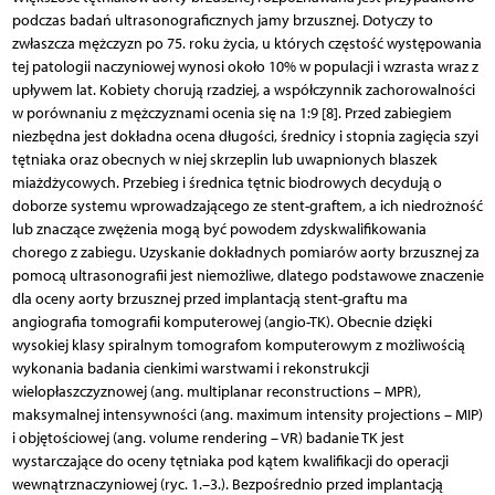
podczas badań ultrasonograficznych jamy brzusznej. Dotyczy to
zwłaszcza mężczyzn po 75. roku życia, u których częstość występowania
tej patologii naczyniowej wynosi około 10% w populacji i wzrasta wraz z
upływem lat. Kobiety chorują rzadziej, a współczynnik zachorowalności
w porównaniu z mężczyznami ocenia się na 1:9 [8]. Przed zabiegiem
niezbędna jest dokładna ocena długości, średnicy i stopnia zagięcia szyi
tętniaka oraz obecnych w niej skrzeplin lub uwapnionych blaszek
miażdżycowych. Przebieg i średnica tętnic biodrowych decydują o
doborze systemu wprowadzającego ze stent-graftem, a ich niedrożność
lub znaczące zwężenia mogą być powodem zdyskwalifikowania
chorego z zabiegu. Uzyskanie dokładnych pomiarów aorty brzusznej za
pomocą ultrasonografii jest niemożliwe, dlatego podstawowe znaczenie
dla oceny aorty brzusznej przed implantacją stent-graftu ma
angiografia tomografii komputerowej (angio-TK). Obecnie dzięki
wysokiej klasy spiralnym tomografom komputerowym z możliwością
wykonania badania cienkimi warstwami i rekonstrukcji
wielopłaszczyznowej (ang. multiplanar reconstructions – MPR),
maksymalnej intensywności (ang. maximum intensity projections – MIP)
i objętościowej (ang. volume rendering – VR) badanie TK jest
wystarczające do oceny tętniaka pod kątem kwalifikacji do operacji
wewnątrznaczyniowej (ryc. 1.–3.). Bezpośrednio przed implantacją