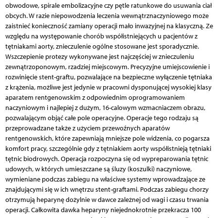
obwodowe, spirale embolizacyjne czy pętle ratunkowe do usuwania ciał
obcych. W razie niepowodzenia leczenia wewnątrznaczyniowego może
zaistnieć konieczność zamiany operacji mało inwazyjnej na klasyczną. Ze
względu na występowanie chorób współistniejących u pacjentów z
tętniakami aorty, znieczulenie ogólne stosowane jest sporadycznie.
Wszczepienie protezy wykonywane jest najczęściej w znieczuleniu
zewnątrzoponowym, rzadziej miejscowym. Precyzyjne umiejscowienie i
rozwinięcie stent-graftu, pozwalające na bezpieczne wyłączenie tętniaka
z krążenia, możliwe jest jedynie w pracowni dysponującej wysokiej klasy
aparatem rentgenowskim z odpowiednim oprogramowaniem
naczyniowym i najlepiej z dużym, 16-calowym wzmacniaczem obrazu,
pozwalającym objąć całe pole operacyjne. Operacje tego rodzaju są
przeprowadzane także z użyciem przewoźnych aparatów
rentgenowskich, które zapewniają mniejsze pole widzenia, co pogarsza
komfort pracy, szczególnie gdy z tętniakiem aorty współistnieją tętniaki
tętnic biodrowych. Operacja rozpoczyna się od wypreparowania tętnic
udowych, w których umieszczane są śluzy (koszulki) naczyniowe,
wymieniane podczas zabiegu na właściwe systemy wprowadzające ze
znajdującymi się w ich wnętrzu stent-graftami. Podczas zabiegu chorzy
otrzymują heparynę dożylnie w dawce zależnej od wagi i czasu trwania
operacji. Całkowita dawka heparyny niejednokrotnie przekracza 100