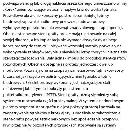
podwiązywano ją lub drogą nakłucia przezskórnego umieszczano w niej
„korek” uniemożliwiający wsteczny napływ krwi do worka tętniaka.
Prawidłowe ukrwienie kończyny po stronie zamkniętej tętnicy
biodrowej zapewniał nadłonowy przeszczep udowo-udowy
wykonywany po zakończeniu wewnątrznaczyniowego etapu operacji.
Obecnie stosowane stent-grafty proste mają rusztowanie na całej
swojej długości, a ich implantacja nie wymaga doszycia dystalnego
końca protezy do tętnicy. Opisywane wcześniej metody pozwalały na
wykonywanie zabiegów jedynie u niewielkiej liczby chorych i nie znalazły
szerszego zastosowania. Dały jednak impuls do produkcji stent-graftów
rozwidlonych. Obecnie dostępne są protezy jednoczęściowe lub
modułowe. Pozwalają one na zaopatrywanie zarówno tętniaków aorty
brzusznej, jak i często współistniejących z nimi tętniaków tętnic
biodrowych. Szkielet protezy wykonany jest najczęściej ze stali
nierdzewnej lub nitynolu i pokryty poliestrem lub
politetrafluoroetylenem (PTFE). Stent-grafty różnią się między sobą
systemem mocowania części proksymalnej. W systemie nadnerkowym
pierwszy segment stent-graftu nie jest pokryty protezą i pozwala na
zaopatrywanie tętniaków o krótkiej szyi. Umożliwia to zakotwiczenie
stent-graftu powyżej tętnic nerkowych bez upośledzenia przepływu
krwi przez nie. W pozostałych przypadkach stosowane są systemy