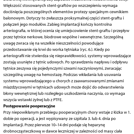
Większość stosowanych stent-graftów po wszczepieniu wymaga
dociśnięcia poszczególnych elementów protezy specjalnym cewnikiem
balonowym. Dotyczy to zwłaszcza proksymalnej części stent-graftu i
połączeń jego modułów. Zabieg implantacji kończy kontrolna
arteriografia, w której ocenia się umiejscowienie stent-graftu i przepływ
przez tętnice nerkowe, biodrowe wspólne i wewnętrzne. Szczególną
uwagę zwraca się na wszelkie nieszczelności powodujące
przedostawanie się krwi do worka tętniaka (ryc. 6.). Kiedy po
arteriografii nie stwierdza się nieprawidłowości, systemy wprowadzające
zostają usunięte z tętnic udowych. Po sprawdzeniu napływu i odpływu
tętnice zeszywa się pojedynczymi szwami naczyniowymi, zwracając
szczególną uwagę na hemostazę. Podczas wkładania lub usuwania
systemu wprowadzającego u chorych z zaawansowanymi zmianami
miażdżycowymi w tętnicach udowych może dojść do odwarstwienia
błony wewnętrznej lub rozległego uszkodzenia naczynia, co wymaga
wszycia wstawki żylnej lub z PTFE.
Postępowanie pooperacyjne
Przy niepowikłanym przebiegu pooperacyjnym chory wstaje z łóżka w 1.
dobie po operacji, a jest wypisywany ze szpitala 3. lub 4. dnia po
implantacji. Przez pierwsze 10–14 dni podaje się heparynę
drobnocząsteczkową w dawce leczniczej w zależności od masy ciała