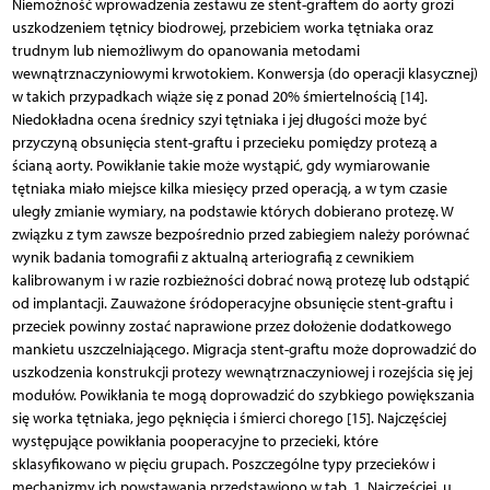
Niemożność wprowadzenia zestawu ze stent-graftem do aorty grozi
uszkodzeniem tętnicy biodrowej, przebiciem worka tętniaka oraz
trudnym lub niemożliwym do opanowania metodami
wewnątrznaczyniowymi krwotokiem. Konwersja (do operacji klasycznej)
w takich przypadkach wiąże się z ponad 20% śmiertelnością [14].
Niedokładna ocena średnicy szyi tętniaka i jej długości może być
przyczyną obsunięcia stent-graftu i przecieku pomiędzy protezą a
ścianą aorty. Powikłanie takie może wystąpić, gdy wymiarowanie
tętniaka miało miejsce kilka miesięcy przed operacją, a w tym czasie
uległy zmianie wymiary, na podstawie których dobierano protezę. W
związku z tym zawsze bezpośrednio przed zabiegiem należy porównać
wynik badania tomografii z aktualną arteriografią z cewnikiem
kalibrowanym i w razie rozbieżności dobrać nową protezę lub odstąpić
od implantacji. Zauważone śródoperacyjne obsunięcie stent-graftu i
przeciek powinny zostać naprawione przez dołożenie dodatkowego
mankietu uszczelniającego. Migracja stent-graftu może doprowadzić do
uszkodzenia konstrukcji protezy wewnątrznaczyniowej i rozejścia się jej
modułów. Powikłania te mogą doprowadzić do szybkiego powiększania
się worka tętniaka, jego pęknięcia i śmierci chorego [15]. Najczęściej
występujące powikłania pooperacyjne to przecieki, które
sklasyfikowano w pięciu grupach. Poszczególne typy przecieków i
mechanizmy ich powstawania przedstawiono w tab. 1. Najczęściej, u