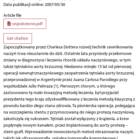
Data publikacji online: 2007/05/30
Article file
wspolczesne.pdf
Get citation
Zapoczątkowany przez Charlesa Dottera rozwój technik cewnikowania
naczyń trwa nieustannie do dziś. Ostatnie lata przyniosły przełomowe
zmiany w diagnostyce i leczeniu chorób układu naczyniowego, w tym
także tętniaków aorty brzusznej. Niedawno minęło 15 lat od pierwszej
operacji wewnątrznaczyniowego zaopatrzenia tętniaka aorty brzusznej
przeprowadzonej w Argentynie przez Juana Carlosa Parodiego przy
współudziale Julio Palmaza [1]. Pierwszym chorym, u którego
zastosowano tę mało inwazyjną metodę leczenia, był przyjaciel
prezydenta tego kraju zdyskwalifikowany z leczenia metodą klasyczną z
powodu bardzo złego stanu zdrowia. Ta pionierska operacja, polegająca
na wszczepieniu stentu z przymocowaną do niego protezą naczyniową,
zakończyła się sukcesem. Tętniak został wyłączony z krążenia, a krew
popłynęła nowym kanałem, przez implantowaną do aorty protezę –
stent-graft. Wprowadzenie nowoczesnych metod obrazowania naczyń,
takich jak ultrasonografia, spiralna tomografia komputerowa i