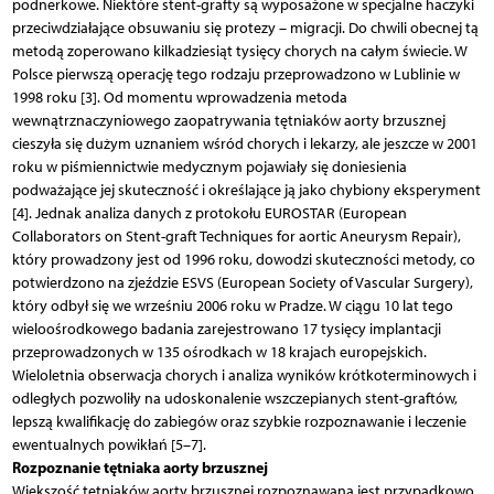
podnerkowe. Niektóre stent-grafty są wyposażone w specjalne haczyki
przeciwdziałające obsuwaniu się protezy – migracji. Do chwili obecnej tą
metodą zoperowano kilkadziesiąt tysięcy chorych na całym świecie. W
Polsce pierwszą operację tego rodzaju przeprowadzono w Lublinie w
1998 roku [3]. Od momentu wprowadzenia metoda
wewnątrznaczyniowego zaopatrywania tętniaków aorty brzusznej
cieszyła się dużym uznaniem wśród chorych i lekarzy, ale jeszcze w 2001
roku w piśmiennictwie medycznym pojawiały się doniesienia
podważające jej skuteczność i określające ją jako chybiony eksperyment
[4]. Jednak analiza danych z protokołu EUROSTAR (European
Collaborators on Stent-graft Techniques for aortic Aneurysm Repair),
który prowadzony jest od 1996 roku, dowodzi skuteczności metody, co
potwierdzono na zjeździe ESVS (European Society of Vascular Surgery),
który odbył się we wrześniu 2006 roku w Pradze. W ciągu 10 lat tego
wieloośrodkowego badania zarejestrowano 17 tysięcy implantacji
przeprowadzonych w 135 ośrodkach w 18 krajach europejskich.
Wieloletnia obserwacja chorych i analiza wyników krótkoterminowych i
odległych pozwoliły na udoskonalenie wszczepianych stent-graftów,
lepszą kwalifikację do zabiegów oraz szybkie rozpoznawanie i leczenie
ewentualnych powikłań [5–7].
Rozpoznanie tętniaka aorty brzusznej
Większość tętniaków aorty brzusznej rozpoznawana jest przypadkowo