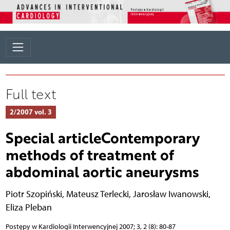
Full text
2/2007 vol. 3
Special articleContemporary
methods of treatment of
abdominal aortic aneurysms
Piotr Szopiński
,
Mateusz Terlecki
,
Jarosław Iwanowski
,
Eliza Pleban
Postępy w Kardiologii Interwencyjnej 2007; 3, 2 (8): 80-87