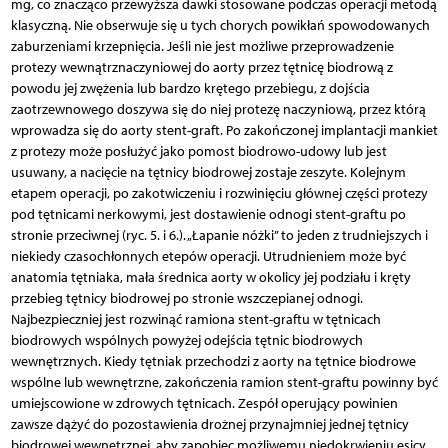
mg, co znacząco przewyższa dawki stosowane podczas operacji metodą
klasyczną. Nie obserwuje się u tych chorych powikłań spowodowanych
zaburzeniami krzepnięcia. Jeśli nie jest możliwe przeprowadzenie
protezy wewnątrznaczyniowej do aorty przez tętnicę biodrową z
powodu jej zwężenia lub bardzo krętego przebiegu, z dojścia
zaotrzewnowego doszywa się do niej protezę naczyniową, przez którą
wprowadza się do aorty stent-graft. Po zakończonej implantacji mankiet
z protezy może posłużyć jako pomost biodrowo-udowy lub jest
usuwany, a nacięcie na tętnicy biodrowej zostaje zeszyte. Kolejnym
etapem operacji, po zakotwiczeniu i rozwinięciu głównej części protezy
pod tętnicami nerkowymi, jest dostawienie odnogi stent-graftu po
stronie przeciwnej (ryc. 5. i 6.). „Łapanie nóżki” to jeden z trudniejszych i
niekiedy czasochłonnych etepów operacji. Utrudnieniem może być
anatomia tętniaka, mała średnica aorty w okolicy jej podziału i kręty
przebieg tętnicy biodrowej po stronie wszczepianej odnogi.
Najbezpieczniej jest rozwinąć ramiona stent-graftu w tętnicach
biodrowych wspólnych powyżej odejścia tętnic biodrowych
wewnętrznych. Kiedy tętniak przechodzi z aorty na tętnice biodrowe
wspólne lub wewnętrzne, zakończenia ramion stent-graftu powinny być
umiejscowione w zdrowych tętnicach. Zespół operujący powinien
zawsze dążyć do pozostawienia drożnej przynajmniej jednej tętnicy
biodrowej wewnętrznej, aby zapobiec możliwemu niedokrwieniu esicy.