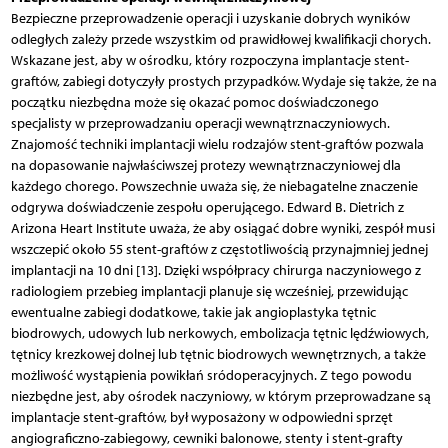
Bezpieczne przeprowadzenie operacji i uzyskanie dobrych wyników
odległych zależy przede wszystkim od prawidłowej kwalifikacji chorych.
Wskazane jest, aby w ośrodku, który rozpoczyna implantacje stent-
graftów, zabiegi dotyczyły prostych przypadków. Wydaje się także, że na
początku niezbędna może się okazać pomoc doświadczonego
specjalisty w przeprowadzaniu operacji wewnątrznaczyniowych.
Znajomość techniki implantacji wielu rodzajów stent-graftów pozwala
na dopasowanie najwłaściwszej protezy wewnątrznaczyniowej dla
każdego chorego. Powszechnie uważa się, że niebagatelne znaczenie
odgrywa doświadczenie zespołu operującego. Edward B. Dietrich z
Arizona Heart Institute uważa, że aby osiągać dobre wyniki, zespół musi
wszczepić około 55 stent-graftów z częstotliwością przynajmniej jednej
implantacji na 10 dni [13]. Dzięki współpracy chirurga naczyniowego z
radiologiem przebieg implantacji planuje się wcześniej, przewidując
ewentualne zabiegi dodatkowe, takie jak angioplastyka tętnic
biodrowych, udowych lub nerkowych, embolizacja tętnic lędźwiowych,
tętnicy krezkowej dolnej lub tętnic biodrowych wewnętrznych, a także
możliwość wystąpienia powikłań sródoperacyjnych. Z tego powodu
niezbędne jest, aby ośrodek naczyniowy, w którym przeprowadzane są
implantacje stent-graftów, był wyposażony w odpowiedni sprzęt
angiograficzno-zabiegowy, cewniki balonowe, stenty i stent-grafty