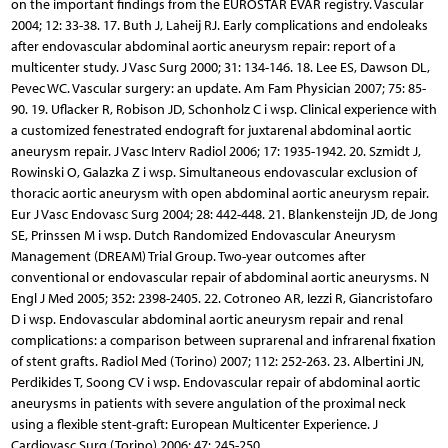
on the important findings from the EUROSTAR EVAR registry. Vascular
2004; 12: 33-38. 17. Buth J, Laheij RJ. Early complications and endoleaks
after endovascular abdominal aortic aneurysm repair: report of a
multicenter study. J Vasc Surg 2000; 31: 134-146. 18. Lee ES, Dawson DL,
Pevec WC. Vascular surgery: an update. Am Fam Physician 2007; 75: 85-
90. 19. Uflacker R, Robison JD, Schonholz C i wsp. Clinical experience with
a customized fenestrated endograft for juxtarenal abdominal aortic
aneurysm repair. J Vasc Interv Radiol 2006; 17: 1935-1942. 20. Szmidt J,
Rowinski O, Galazka Z i wsp. Simultaneous endovascular exclusion of
thoracic aortic aneurysm with open abdominal aortic aneurysm repair.
Eur J Vasc Endovasc Surg 2004; 28: 442-448. 21. Blankensteijn JD, de Jong
SE, Prinssen M i wsp. Dutch Randomized Endovascular Aneurysm
Management (DREAM) Trial Group. Two-year outcomes after
conventional or endovascular repair of abdominal aortic aneurysms. N
Engl J Med 2005; 352: 2398-2405. 22. Cotroneo AR, Iezzi R, Giancristofaro
D i wsp. Endovascular abdominal aortic aneurysm repair and renal
complications: a comparison between suprarenal and infrarenal fixation
of stent grafts. Radiol Med (Torino) 2007; 112: 252-263. 23. Albertini JN,
Perdikides T, Soong CV i wsp. Endovascular repair of abdominal aortic
aneurysms in patients with severe angulation of the proximal neck
using a flexible stent-graft: European Multicenter Experience. J
Cardiovasc Surg (Torino) 2006; 47: 245-250.