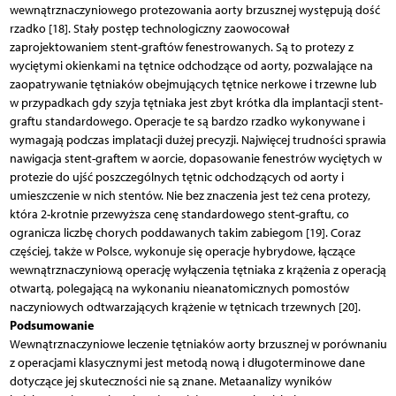
wewnątrznaczyniowego protezowania aorty brzusznej występują dość
rzadko [18]. Stały postęp technologiczny zaowocował
zaprojektowaniem stent-graftów fenestrowanych. Są to protezy z
wyciętymi okienkami na tętnice odchodzące od aorty, pozwalające na
zaopatrywanie tętniaków obejmujących tętnice nerkowe i trzewne lub
w przypadkach gdy szyja tętniaka jest zbyt krótka dla implantacji stent-
graftu standardowego. Operacje te są bardzo rzadko wykonywane i
wymagają podczas implatacji dużej precyzji. Najwięcej trudności sprawia
nawigacja stent-graftem w aorcie, dopasowanie fenestrów wyciętych w
protezie do ujść poszczególnych tętnic odchodzących od aorty i
umieszczenie w nich stentów. Nie bez znaczenia jest też cena protezy,
która 2-krotnie przewyższa cenę standardowego stent-graftu, co
ogranicza liczbę chorych poddawanych takim zabiegom [19]. Coraz
częściej, także w Polsce, wykonuje się operacje hybrydowe, łączące
wewnątrznaczyniową operację wyłączenia tętniaka z krążenia z operacją
otwartą, polegającą na wykonaniu nieanatomicznych pomostów
naczyniowych odtwarzających krążenie w tętnicach trzewnych [20].
Podsumowanie
Wewnątrznaczyniowe leczenie tętniaków aorty brzusznej w porównaniu
z operacjami klasycznymi jest metodą nową i długoterminowe dane
dotyczące jej skuteczności nie są znane. Metaanalizy wyników