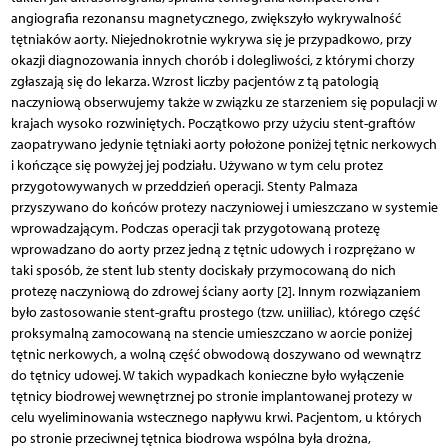
angiografia rezonansu magnetycznego, zwiększyło wykrywalność
tętniaków aorty. Niejednokrotnie wykrywa się je przypadkowo, przy
okazji diagnozowania innych chorób i dolegliwości, z którymi chorzy
zgłaszają się do lekarza. Wzrost liczby pacjentów z tą patologią
naczyniową obserwujemy także w związku ze starzeniem się populacji w
krajach wysoko rozwiniętych. Początkowo przy użyciu stent-graftów
zaopatrywano jedynie tętniaki aorty położone poniżej tętnic nerkowych
i kończące się powyżej jej podziału. Używano w tym celu protez
przygotowywanych w przeddzień operacji. Stenty Palmaza
przyszywano do końców protezy naczyniowej i umieszczano w systemie
wprowadzającym. Podczas operacji tak przygotowaną protezę
wprowadzano do aorty przez jedną z tętnic udowych i rozprężano w
taki sposób, że stent lub stenty dociskały przymocowaną do nich
protezę naczyniową do zdrowej ściany aorty [2]. Innym rozwiązaniem
było zastosowanie stent-graftu prostego (tzw. uniiliac), którego część
proksymalną zamocowaną na stencie umieszczano w aorcie poniżej
tętnic nerkowych, a wolną część obwodową doszywano od wewnątrz
do tętnicy udowej. W takich wypadkach konieczne było wyłączenie
tętnicy biodrowej wewnętrznej po stronie implantowanej protezy w
celu wyeliminowania wstecznego napływu krwi. Pacjentom, u których
po stronie przeciwnej tętnica biodrowa wspólna była drożna,