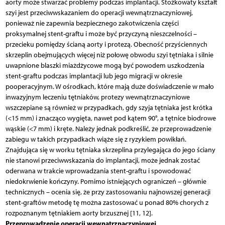
aorty może stwarzać problemy podczas implantacji. Stożkowaty kształt
szyi jest przeciwwskazaniem do operacji wewnątrznaczyniowej,
ponieważ nie zapewnia bezpiecznego zakotwiczenia części
proksymalnej stent-graftu i może być przyczyną nieszczelności –
przecieku pomiędzy ścianą aorty i protezą. Obecność przyściennych
skrzeplin obejmujących więcej niż połowę obwodu szyi tętniaka i silnie
uwapnione blaszki miażdżycowe mogą być powodem uszkodzenia
stent-graftu podczas implantacji lub jego migracji w okresie
pooperacyjnym. W ośrodkach, które mają duże doświadczenie w mało
inwazyjnym leczeniu tętniaków, protezy wewnątrznaczyniowe
wszczepiane są również w przypadkach, gdy szyja tętniaka jest krótka
(<15 mm) i znacząco wygięta, nawet pod kątem 90°, a tętnice biodrowe
wąskie (<7 mm) i kręte. Należy jednak podkreślić, że przeprowadzenie
zabiegu w takich przypadkach wiąże się z ryzykiem powikłań.
Znajdująca się w worku tętniaka skrzeplina przylegająca do jego ściany
nie stanowi przeciwwskazania do implantacji, może jednak zostać
oderwana w trakcie wprowadzania stent-graftu i spowodować
niedokrwienie kończyny. Pomimo istniejących ograniczeń – głównie
technicznych – ocenia się, że przy zastosowaniu najnowszej generacji
stent-graftów metodę tę można zastosować u ponad 80% chorych z
rozpoznanym tętniakiem aorty brzusznej [11, 12].
Przeprowadzenie operacji wewnątrznaczyniowej