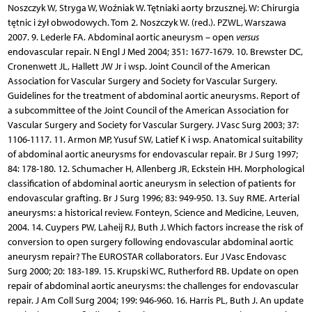
Noszczyk W, Stryga W, Woźniak W. Tętniaki aorty brzusznej. W: Chirurgia
tętnic i żył obwodowych. Tom 2. Noszczyk W. (red.). PZWL, Warszawa
2007. 9. Lederle FA. Abdominal aortic aneurysm – open
versus
endovascular repair. N Engl J Med 2004; 351: 1677-1679. 10. Brewster DC,
Cronenwett JL, Hallett JW Jr i wsp. Joint Council of the American
Association for Vascular Surgery and Society for Vascular Surgery.
Guidelines for the treatment of abdominal aortic aneurysms. Report of
a subcommittee of the Joint Council of the American Association for
Vascular Surgery and Society for Vascular Surgery. J Vasc Surg 2003; 37:
1106-1117. 11. Armon MP, Yusuf SW, Latief K i wsp. Anatomical suitability
of abdominal aortic aneurysms for endovascular repair. Br J Surg 1997;
84: 178-180. 12. Schumacher H, Allenberg JR, Eckstein HH. Morphological
classification of abdominal aortic aneurysm in selection of patients for
endovascular grafting. Br J Surg 1996; 83: 949-950. 13. Suy RME. Arterial
aneurysms: a historical review. Fonteyn, Science and Medicine, Leuven,
2004. 14. Cuypers PW, Laheij RJ, Buth J. Which factors increase the risk of
conversion to open surgery following endovascular abdominal aortic
aneurysm repair? The EUROSTAR collaborators. Eur J Vasc Endovasc
Surg 2000; 20: 183-189. 15. Krupski WC, Rutherford RB. Update on open
repair of abdominal aortic aneurysms: the challenges for endovascular
repair. J Am Coll Surg 2004; 199: 946-960. 16. Harris PL, Buth J. An update