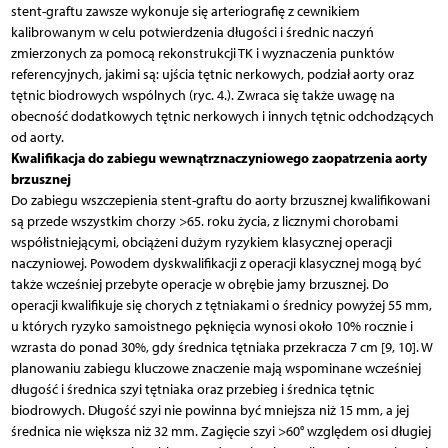
stent-graftu zawsze wykonuje się arteriografię z cewnikiem
kalibrowanym w celu potwierdzenia długości i średnic naczyń
zmierzonych za pomocą rekonstrukcji TK i wyznaczenia punktów
referencyjnych, jakimi są: ujścia tętnic nerkowych, podział aorty oraz
tętnic biodrowych wspólnych (ryc. 4.). Zwraca się także uwagę na
obecność dodatkowych tętnic nerkowych i innych tętnic odchodzących
od aorty.
Kwalifikacja do zabiegu wewnątrznaczyniowego zaopatrzenia aorty
brzusznej
Do zabiegu wszczepienia stent-graftu do aorty brzusznej kwalifikowani
są przede wszystkim chorzy >65. roku życia, z licznymi chorobami
współistniejącymi, obciążeni dużym ryzykiem klasycznej operacji
naczyniowej. Powodem dyskwalifikacji z operacji klasycznej mogą być
także wcześniej przebyte operacje w obrębie jamy brzusznej. Do
operacji kwalifikuje się chorych z tętniakami o średnicy powyżej 55 mm,
u których ryzyko samoistnego pęknięcia wynosi około 10% rocznie i
wzrasta do ponad 30%, gdy średnica tętniaka przekracza 7 cm [9, 10]. W
planowaniu zabiegu kluczowe znaczenie mają wspominane wcześniej
długość i średnica szyi tętniaka oraz przebieg i średnica tętnic
biodrowych. Długość szyi nie powinna być mniejsza niż 15 mm, a jej
średnica nie większa niż 32 mm. Zagięcie szyi >60° względem osi długiej