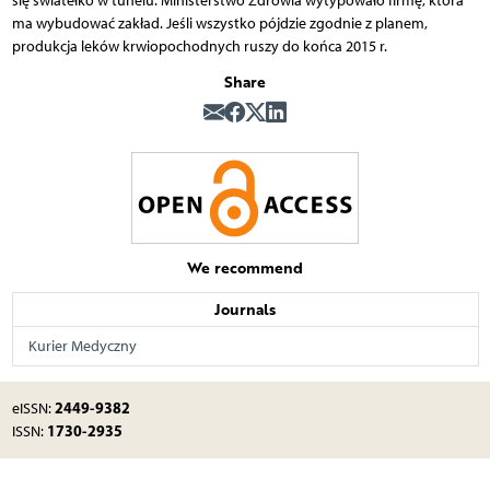
się światełko w tunelu. Ministerstwo Zdrowia wytypowało firmę, która
ma wybudować zakład. Jeśli wszystko pójdzie zgodnie z planem,
produkcja leków krwiopochodnych ruszy do końca 2015 r.
Share
We recommend
Journals
Kurier Medyczny
2449-9382
eISSN:
1730-2935
ISSN: