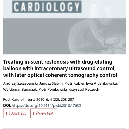
Treating in-stent restenosis with drug-eluting
balloon with intracoronary ultrasound control,
with later optical coherent tomography control
Andrzej Szczepański, Janusz Sławin, Piotr Kübler, Ewa A. Jankowska,
Waldemar Banasiak, Piotr Ponikowski, Krzysztof Reczuch
Post Kardiol Interw 2010; 6, 4 (22): 203-207
DOI
:
https://doi.org/10.5114/pwki.2010.17635
Abstract
View text