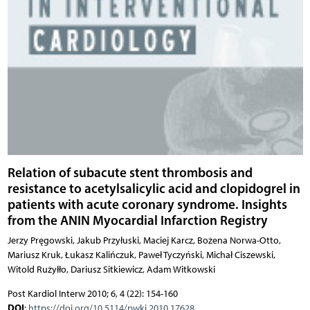
Relation of subacute stent thrombosis and
resistance to acetylsalicylic acid and clopidogrel in
patients with acute coronary syndrome. Insights
from the ANIN Myocardial Infarction Registry
Jerzy Pręgowski, Jakub Przyłuski, Maciej Karcz, Bożena Norwa-Otto,
Mariusz Kruk, Łukasz Kalińczuk, Paweł Tyczyński, Michał Ciszewski,
Witold Rużyłło, Dariusz Sitkiewicz, Adam Witkowski
Post Kardiol Interw 2010; 6, 4 (22): 154-160
DOI
:
https://doi.org/10.5114/pwki.2010.17628