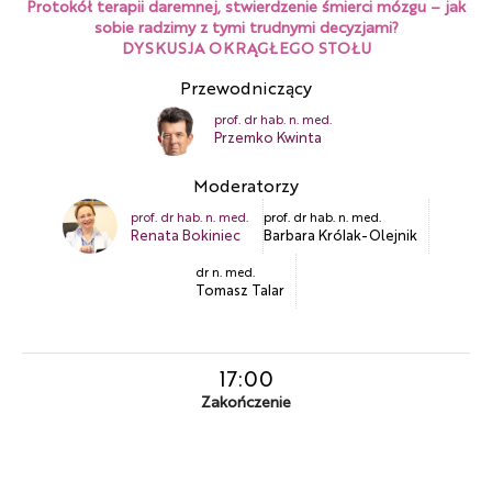
Protokół terapii daremnej, stwierdzenie śmierci mózgu – jak
sobie radzimy z tymi trudnymi decyzjami?
DYSKUSJA OKRĄGŁEGO STOŁU
Przewodniczący
prof. dr hab. n. med.
Przemko Kwinta
Moderatorzy
prof. dr hab. n. med.
prof. dr hab. n. med.
Renata Bokiniec
Barbara Królak-Olejnik
dr n. med.
Tomasz Talar
17:00
Zakończenie