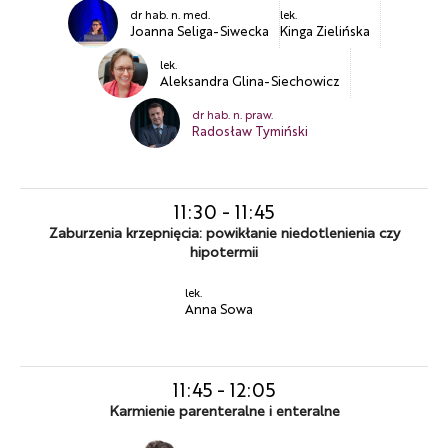
dr hab. n. med.
lek.
Joanna Seliga-Siwecka
Kinga Zielińska
lek.
Aleksandra Glina-Siechowicz
dr hab. n. praw.
Radosław Tymiński
11:30
-
11:45
Zaburzenia krzepnięcia: powikłanie niedotlenienia czy
hipotermii
lek.
Anna Sowa
11:45
-
12:05
Karmienie parenteralne i enteralne