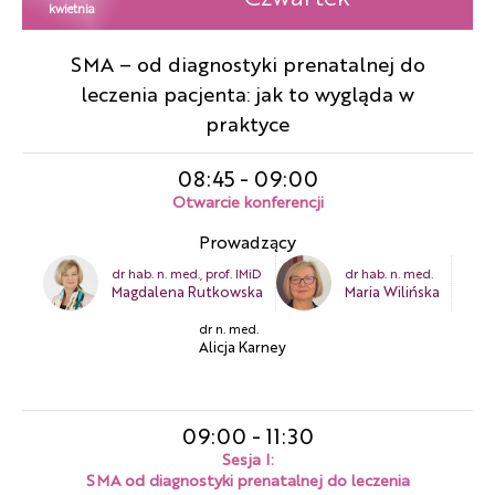
kwietnia
SMA – od diagnostyki prenatalnej do
leczenia pacjenta: jak to wygląda w
praktyce
08:45
-
09:00
Otwarcie konferencji
Prowadzący
dr hab. n. med., prof. IMiD
dr hab. n. med.
Magdalena Rutkowska
Maria Wilińska
dr n. med.
Alicja Karney
09:00
-
11:30
Sesja I:
SMA od diagnostyki prenatalnej do leczenia