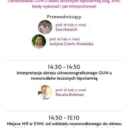
Obrazowanie OUN u dzieci leczonych hipotermią (usg, RM):
kiedy wykonać i jak interpretować
Przewodniczący
prof. dr hab. n. med.
Ewa Helwich
prof. dr hab. n. med.
Justyna Czech-Kowalska
14:30
-
14:50
Interpretacja obrazu ultrasonograficznego OUN u
noworodków leczonych hipotermią
prof. dr hab. n. med.
Renata Bokiniec
14:50
-
15:10
Miejsce MR w ENN: od oddziału noworodkowego do okresu