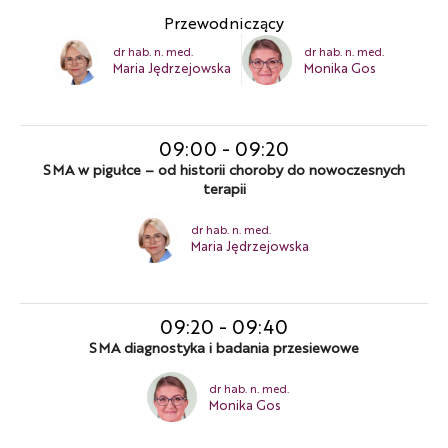
Przewodniczący
dr hab. n. med.
dr hab. n. med.
Maria Jędrzejowska
Monika Gos
09:00
-
09:20
SMA w pigułce – od historii choroby do nowoczesnych
terapii
dr hab. n. med.
Maria Jędrzejowska
09:20
-
09:40
SMA diagnostyka i badania przesiewowe
dr hab. n. med.
Monika Gos