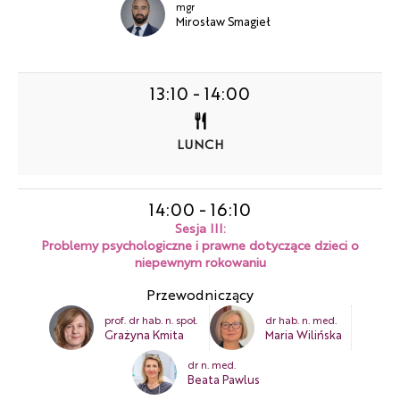
mgr
Mirosław Smagieł
13:10
-
14:00
LUNCH
14:00
-
16:10
Sesja III:
Problemy psychologiczne i prawne dotyczące dzieci o
niepewnym rokowaniu
Przewodniczący
prof. dr hab. n. społ.
dr hab. n. med.
Grażyna Kmita
Maria Wilińska
dr n. med.
Beata Pawlus