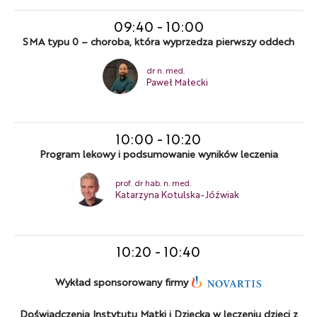
09:40
-
10:00
SMA typu 0 – choroba, która wyprzedza pierwszy oddech
dr n. med.
Paweł Małecki
10:00
-
10:20
Program lekowy i podsumowanie wyników leczenia
prof. dr hab. n. med.
Katarzyna Kotulska-Jóźwiak
10:20
-
10:40
Wykład sponsorowany firmy
Doświadczenia Instytutu Matki i Dziecka w leczeniu dzieci z