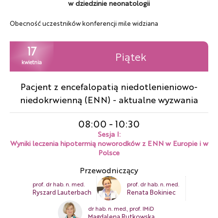
w dziedzinie neonatologii
Obecność uczestników konferencji mile widziana
17
Piątek
kwietnia
Pacjent z encefalopatią niedotlenieniowo-
niedokrwienną (ENN) - aktualne wyzwania
08:00
-
10:30
Sesja I:
Wyniki leczenia hipotermią noworodków z ENN w Europie i w
Polsce
Przewodniczący
prof. dr hab. n. med.
prof. dr hab. n. med.
Ryszard Lauterbach
Renata Bokiniec
dr hab. n. med., prof. IMiD
Magdalena Rutkowska