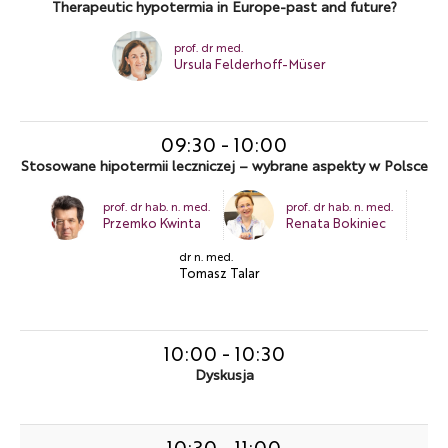
Therapeutic hypotermia in Europe-past and future?
prof. dr med.
Ursula Felderhoff-Müser
09:30
-
10:00
Stosowane hipotermii leczniczej – wybrane aspekty w Polsce
prof. dr hab. n. med.
prof. dr hab. n. med.
Przemko Kwinta
Renata Bokiniec
dr n. med.
Tomasz Talar
10:00
-
10:30
Dyskusja
10:30
-
11:00