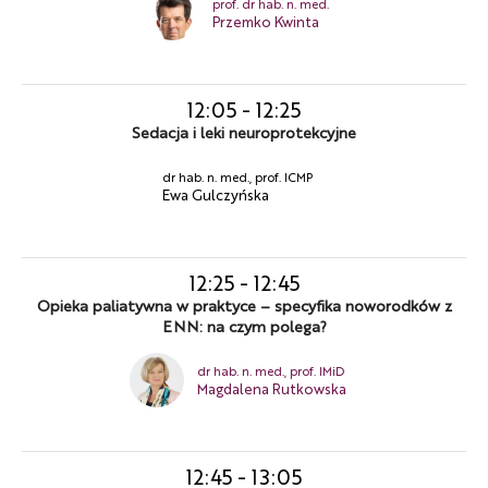
prof. dr hab. n. med.
Przemko Kwinta
12:05
-
12:25
Sedacja i leki neuroprotekcyjne
dr hab. n. med., prof. ICMP
Ewa Gulczyńska
12:25
-
12:45
Opieka paliatywna w praktyce – specyfika noworodków z
ENN: na czym polega?
dr hab. n. med., prof. IMiD
Magdalena Rutkowska
12:45
-
13:05