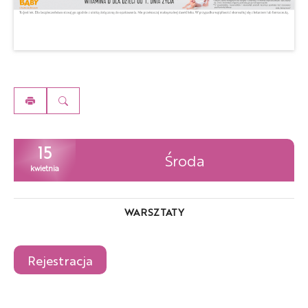
15
Środa
kwietnia
WARSZTATY
Rejestracja