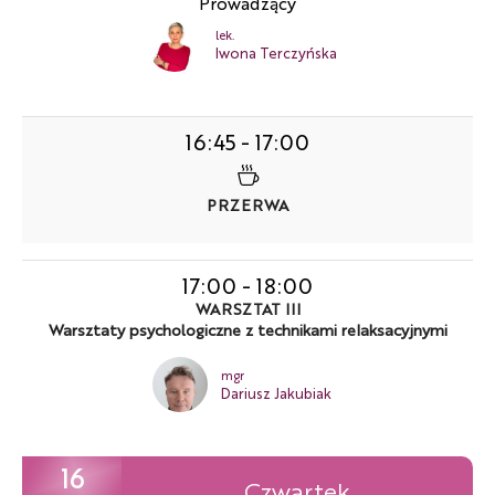
Prowadzący
lek.
Iwona Terczyńska
16:45
-
17:00
PRZERWA
17:00
-
18:00
WARSZTAT III
Warsztaty psychologiczne z technikami relaksacyjnymi
mgr
Dariusz Jakubiak
16
Czwartek