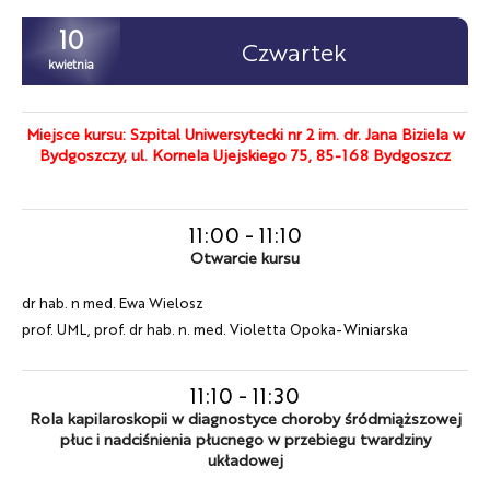
10
Czwartek
kwietnia
Miejsce kursu: Szpital Uniwersytecki nr 2 im. dr. Jana Biziela w
Bydgoszczy, ul. Kornela Ujejskiego 75, 85-168 Bydgoszcz
11:00
-
11:10
Otwarcie kursu
dr hab. n med. Ewa Wielosz
prof. UML, prof. dr hab. n. med. Violetta Opoka-Winiarska
11:10
-
11:30
Rola kapilaroskopii w diagnostyce choroby śródmiąższowej
płuc i nadciśnienia płucnego w przebiegu twardziny
układowej