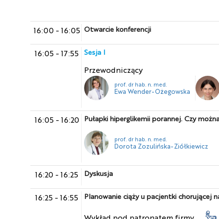
Otwarcie konferencji
16:00
-
16:05
Sesja I
16:05
-
17:55
Przewodniczący
prof. dr hab. n. med.
Ewa Wender-Ożegowska
Pułapki hiperglikemii porannej. Czy możn
16:05
-
16:20
prof. dr hab. n. med.
Dorota Zozulińska-Ziółkiewicz
Dyskusja
16:20
-
16:25
Planowanie ciąży u pacjentki chorującej n
16:25
-
16:55
Wykład pod patronatem firmy