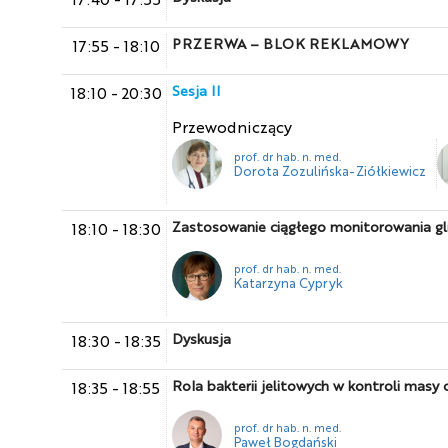
PRZERWA – BLOK REKLAMOWY
17:55
-
18:10
Sesja II
18:10
-
20:30
Przewodniczący
prof. dr hab. n. med.
Dorota Zozulińska-Ziółkiewicz
Zastosowanie ciągłego monitorowania glik
18:10
-
18:30
prof. dr hab. n. med.
Katarzyna Cypryk
Dyskusja
18:30
-
18:35
Rola bakterii jelitowych w kontroli masy c
18:35
-
18:55
prof. dr hab. n. med.
Paweł Bogdański