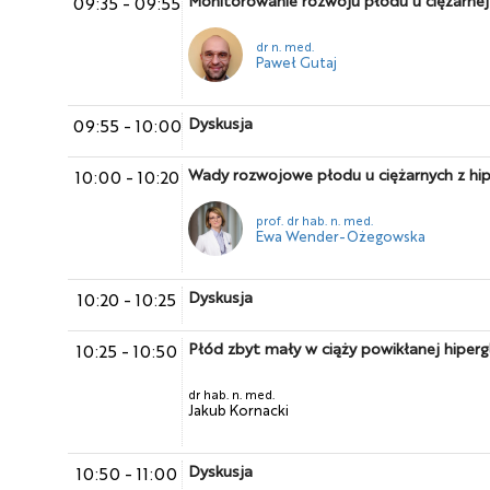
09:35
-
09:55
dr n. med.
Paweł Gutaj
Dyskusja
09:55
-
10:00
Wady rozwojowe płodu u ciężarnych z hip
10:00
-
10:20
prof. dr hab. n. med.
Ewa Wender-Ożegowska
Dyskusja
10:20
-
10:25
Płód zbyt mały w ciąży powikłanej hipergl
10:25
-
10:50
dr hab. n. med.
Jakub Kornacki
Dyskusja
10:50
-
11:00