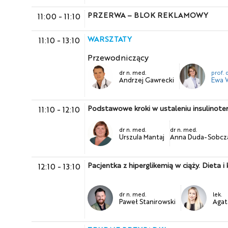
PRZERWA – BLOK REKLAMOWY
11:00
-
11:10
WARSZTATY
11:10
-
13:10
Przewodniczący
dr n. med.
prof. 
Andrzej Gawrecki
Ewa 
Podstawowe kroki w ustaleniu insulinote
11:10
-
12:10
dr n. med.
dr n. med.
Urszula Mantaj
Anna Duda-Sobcz
Pacjentka z hiperglikemią w ciąży. Dieta i 
12:10
-
13:10
dr n. med.
lek.
Paweł Stanirowski
Agat