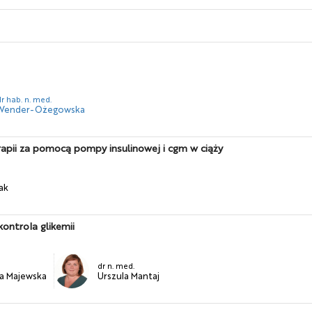
dr hab. n. med.
Wender-Ożegowska
rapii za pomocą pompy insulinowej i cgm w ciąży
ak
kontrola glikemii
dr n. med.
a Majewska
Urszula Mantaj