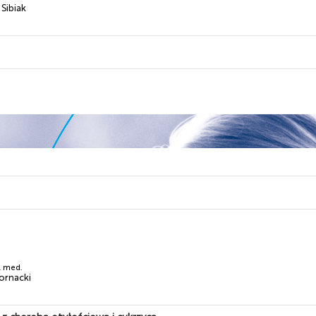
 Sibiak
n. med.
ornacki
 z chorobą otyłościową i cukrzycą