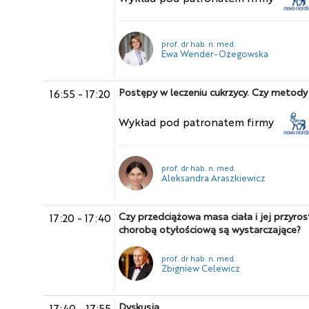
prof. dr hab. n. med.
Ewa Wender-Ożegowska
Postępy w leczeniu cukrzycy. Czy metody ko
16:55
-
17:20
Wykład pod patronatem firmy
prof. dr hab. n. med.
Aleksandra Araszkiewicz
Czy przedciążowa masa ciała i jej przyro
17:20
-
17:40
chorobą otyłościową są wystarczające?
prof. dr hab. n. med.
Zbigniew Celewicz
Dyskusja
17:40
-
17:55