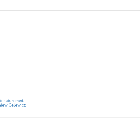
 dr hab. n. med.
niew Celewicz