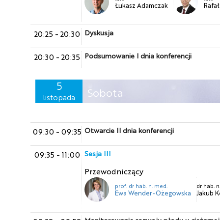
Łukasz Adamczak
Rafał
Dyskusja
20:25
-
20:30
Podsumowanie I dnia konferencji
20:30
-
20:35
5
Sobota
listopada
Otwarcie II dnia konferencji
09:30
-
09:35
Sesja III
09:35
-
11:00
Przewodniczący
prof. dr hab. n. med.
dr hab. 
Ewa Wender-Ożegowska
Jakub K
Monitorowanie rozwoju płodu u ciężarnej