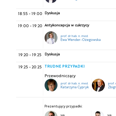
Dyskusja
18:55
-
19:00
Antykoncepcja w cukrzycy
19:00
-
19:20
prof. dr hab. n. med.
Ewa Wender-Ożegowska
Dyskusja
19:20
-
19:25
TRUDNE PRZYPADKI
19:25
-
20:25
Przewodniczący
prof. dr hab. n. med.
prof.
Katarzyna Cypryk
Zbig
Prezentujący przypadki:
lek.
lek.