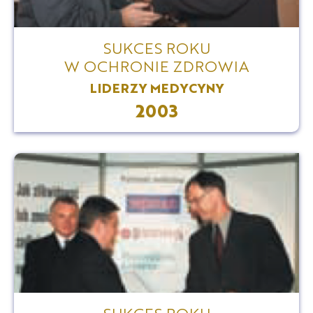
SUKCES ROKU
W OCHRONIE ZDROWIA
LIDERZY MEDYCYNY
2003
SUKCES ROKU