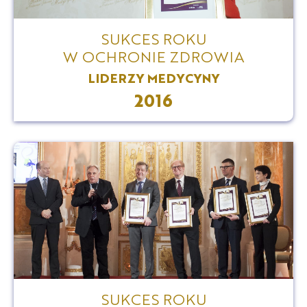
SUKCES ROKU
W OCHRONIE ZDROWIA
LIDERZY MEDYCYNY
2016
SUKCES ROKU