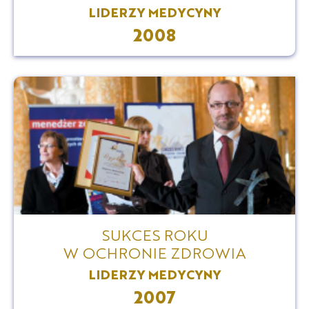
LIDERZY MEDYCYNY
2008
SUKCES ROKU
W OCHRONIE ZDROWIA
LIDERZY MEDYCYNY
2007