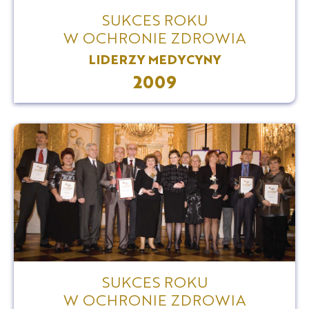
SUKCES ROKU
W OCHRONIE ZDROWIA
LIDERZY MEDYCYNY
2009
SUKCES ROKU
W OCHRONIE ZDROWIA