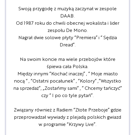
Swoją przygodę z muzyką zaczynał w zespole
DAAB.
Od 1987 roku do chwili obecnej wokalista i lider
zespołu De Mono.
Nagrał dwie solowe płyty “Premiera” i “ Sędzia
Dread”.
Na swoim koncie ma wiele przebojów które
śpiewa cała Polska.
Między innymi “Kochać inaczej” , “ Moje miasto
nocą “ , “Ostatni pocałunek” , “Kolory” ,”Wszystko
na sprzedaż”, „Zostańmy sami” , ” Chcemy tańczyć”
czy “ I po co tyle pytań”.
Związany również z Radiem “Złote Przeboje” gdzie
przeprowadzał wywiady z plejadą polskich gwiazd
w programie “Krzywy Live”.