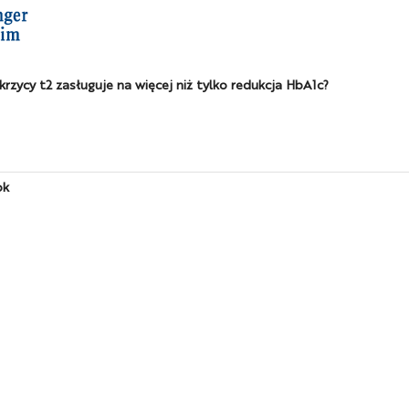
zycy t2 zasługuje na więcej niż tylko redukcja HbA1c?
ok