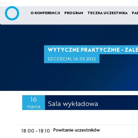
NULL
O KONFERENCJI
PROGRAM
TECZKA UCZESTNIKA
PA
WYTYCZNE PRAKTYCZNIE - ZAL
SZCZECIN, 16.03.2022
16
Sala wykładowa
marca
Powitanie uczestników
18:00
-
18:10