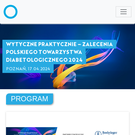
NULL
WYTYCZNE PRAKTYCZNIE – ZALECENIA
POLSKIEGO TOWARZYSTWA
DIABETOLOGICZNEGO 2024
POZNAŃ, 17.04.2024
PROGRAM