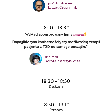
prof. dr hab. n. med.
Leszek Czupryniak
18:10
-
18:30
Wykład sponsorowany firmy
Dapagliflozyna koniecznością czy możliwością terapii
pacjenta z T2D od samego początku?
dr n. med.
Dorota Pisarczyk-Wiza
18:30
-
18:50
Dyskusja
18:50
-
19:10
Przerwa