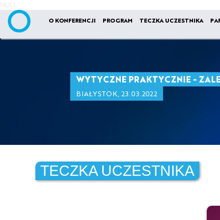
NULL
O KONFERENCJI
PROGRAM
TECZKA UCZESTNIKA
PA
WYTYCZNE PRAKTYCZNIE - ZAL
BIAŁYSTOK, 23.03.2022
TECZKA UCZESTNIKA