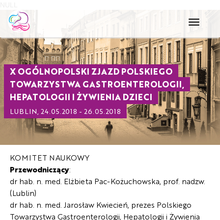
NULL
Toggle
navigati
X OGÓLNOPOLSKI ZJAZD POLSKIEGO
TOWARZYSTWA GASTROENTEROLOGII,
HEPATOLOGII I ŻYWIENIA DZIECI
LUBLIN, 24.05.2018 - 26.05.2018
KOMITET NAUKOWY
Przewodniczący
:
dr hab. n. med. Elżbieta Pac-Kożuchowska, prof. nadzw.
(Lublin)
dr hab. n. med. Jarosław Kwiecień, prezes Polskiego
Towarzystwa Gastroenterologii, Hepatologii i Żywienia