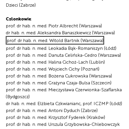
Dzieci (Zabrze)
Członkowie
:
prof. dr hab. n. med. Piotr Albrecht (Warszawa)
dr hab. n. med. Aleksandra Banaszkiewicz (Warszawa)
prof. dr hab. n. med. Witold Bartnik (Warszawa)
prof. dr hab. n. med. Leokadia Bąk-Romaniszyn (Łódź)
prof. dr hab. n. med. Danuta Celińska-Cedro (Warszawa)
prof. dr hab. n. med. Halina Cichoż-Lach (Lublin)
prof. dr hab. n. med. Wojciech Cichy (Poznań)
prof. dr hab. n. med. Bożena Cukrowska (Warszawa)
prof. dr hab. n. med. Grażyna Czaja-Bulsa (Szczecin)
prof. dr hab. n. med. Mieczysława Czerwionka-Szaflarska
(Bydgoszcz)
dr hab. n. med. Elżbieta Czkwianianc, prof. ICZMP (Łódź)
prof. dr hab. n. med. Antoni Dyduch (Zabrze)
prof. dr hab. n. med. Krzysztof Fyderek (Kraków)
prof. dr hab. n. med. Urszula Grzybowska-Chlebowczyk