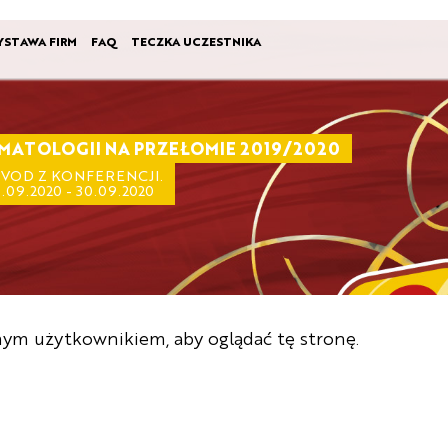
YSTAWA FIRM
FAQ
TECZKA UCZESTNIKA
MATOLOGII NA PRZEŁOMIE 2019/2020
VOD Z KONFERENCJI.
09.2020 - 30.09.2020
nym użytkownikiem, aby oglądać tę stronę.
ZALOGUJ SIĘ