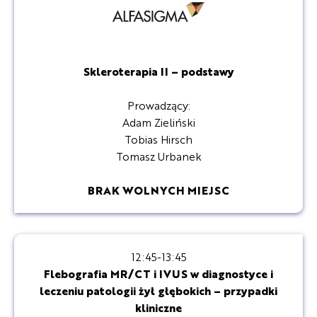
Skleroterapia II – podstawy
Prowadzący:
Adam Zieliński
Tobias Hirsch
Tomasz Urbanek
BRAK WOLNYCH MIEJSC
12:45-13:45
Flebografia MR/CT i IVUS w diagnostyce i
leczeniu patologii żył głębokich – przypadki
kliniczne