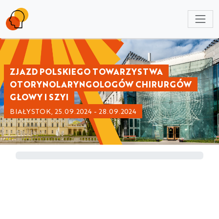
NULL
ZJAZD POLSKIEGO TOWARZYSTWA
OTORYNOLARYNGOLOGÓW CHIRURGÓW
GŁOWY I SZYI
BIAŁYSTOK, 25.09.2024 - 28.09.2024