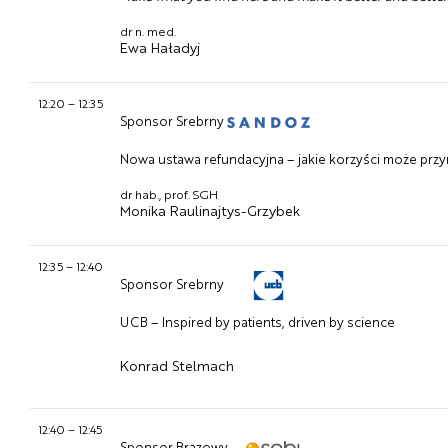
dr n. med.
Ewa Haładyj
12:20
–
12:35
Sponsor Srebrny
Nowa ustawa refundacyjna – jakie korzyści może prz
dr hab., prof. SGH
Monika Raulinajtys-Grzybek
12:35
–
12:40
Sponsor Srebrny
UCB – Inspired by patients, driven by science
Konrad Stelmach
12:40
–
12:45
Sponsor Brązowy