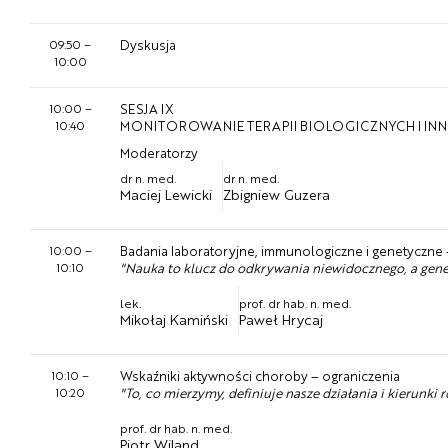
09:50
–
Dyskusja
10:00
10:00
–
SESJA IX
10:40
MONITOROWANIE TERAPII BIOLOGICZNYCH I I
Moderatorzy
dr n. med.
dr n. med.
Maciej Lewicki
Zbigniew Guzera
10:00
–
Badania laboratoryjne, immunologiczne i genetyczne
10:10
"Nauka to klucz do odkrywania niewidocznego, a gen
lek.
prof. dr hab. n. med.
Mikołaj Kamiński
Paweł Hrycaj
10:10
–
Wskaźniki aktywności choroby – ograniczenia
10:20
"To, co mierzymy, definiuje nasze działania i kierunki 
prof. dr hab. n. med.
Piotr Wiland