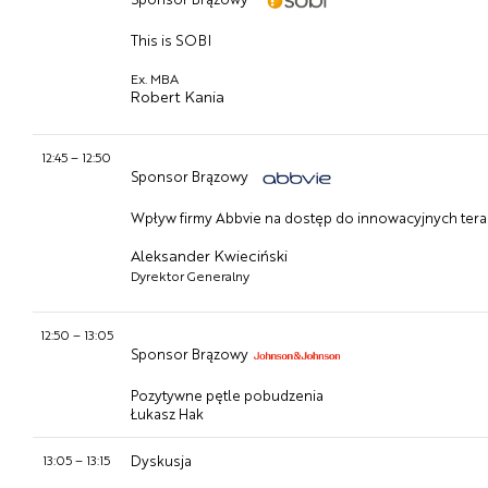
This is SOBI
Ex. MBA
Robert Kania
12:45
–
12:50
Sponsor Brązowy
Wpływ firmy Abbvie na dostęp do innowacyjnych terap
Aleksander Kwieciński
Dyrektor Generalny
12:50
–
13:05
Sponsor Brązowy
Pozytywne pętle pobudzenia
Łukasz Hak
13:05
–
13:15
Dyskusja