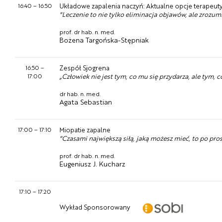
16:40
–
16:50
Układowe zapalenia naczyń: Aktualne opcje terapeut
"Leczenie to nie tylko eliminacja objawów, ale zrozumi
prof. dr hab. n. med.
Bożena Targońska-Stępniak
16:50
–
Zespół Sjogrena
17:00
„Człowiek nie jest tym, co mu się przydarza, ale tym, co
dr hab. n. med.
Agata Sebastian
17:00
–
17:10
Miopatie zapalne
"Czasami największą siłą, jaką możesz mieć, to po pros
prof. dr hab. n. med.
Eugeniusz J. Kucharz
17:10
–
17:20
Wykład Sponsorowany