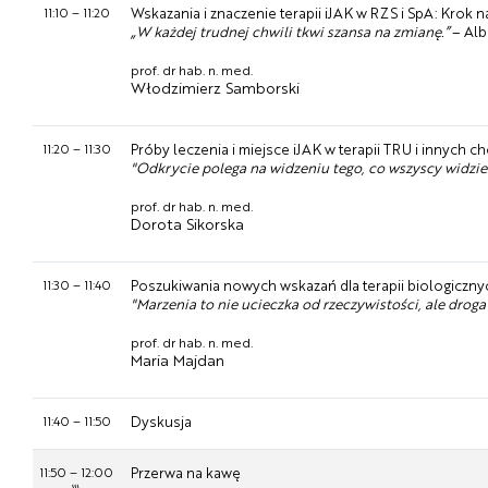
11:10
–
11:20
Wskazania i znaczenie terapii iJAK w RZS i SpA: Kro
„W każdej trudnej chwili tkwi szansa na zmianę.”
– Alb
prof. dr hab. n. med.
Włodzimierz Samborski
11:20
–
11:30
Próby leczenia i miejsce iJAK w terapii TRU i innych
"Odkrycie polega na widzeniu tego, co wszyscy widzieli
prof. dr hab. n. med.
Dorota Sikorska
11:30
–
11:40
Poszukiwania nowych wskazań dla terapii biologicznyc
"Marzenia to nie ucieczka od rzeczywistości, ale droga 
prof. dr hab. n. med.
Maria Majdan
11:40
–
11:50
Dyskusja
11:50
–
12:00
Przerwa na kawę