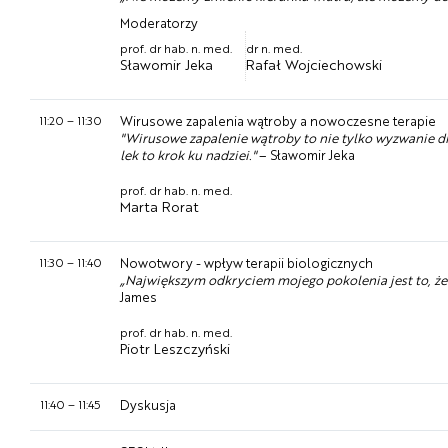
Moderatorzy
prof. dr hab. n. med.
dr n. med.
Sławomir Jeka
Rafał Wojciechowski
11:20
–
11:30
Wirusowe zapalenia wątroby a nowoczesne terapie
"Wirusowe zapalenie wątroby to nie tylko wyzwanie dl
lek to krok ku nadziei."
– Sławomir Jeka
prof. dr hab. n. med.
Marta Rorat
11:30
–
11:40
Nowotwory - wpływ terapii biologicznych
„Największym odkryciem mojego pokolenia jest to, że 
James
prof. dr hab. n. med.
Piotr Leszczyński
11:40
–
11:45
Dyskusja