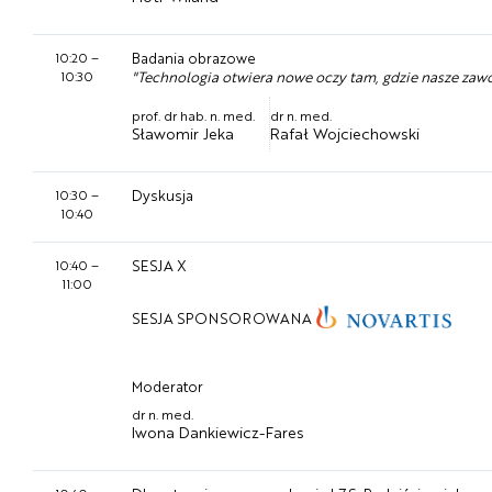
10:20
–
Badania obrazowe
10:30
"Technologia otwiera nowe oczy tam, gdzie nasze zawo
prof. dr hab. n. med.
dr n. med.
Sławomir Jeka
Rafał Wojciechowski
10:30
–
Dyskusja
10:40
10:40
–
SESJA X
11:00
SESJA SPONSOROWANA
Moderator
dr n. med.
Iwona Dankiewicz-Fares