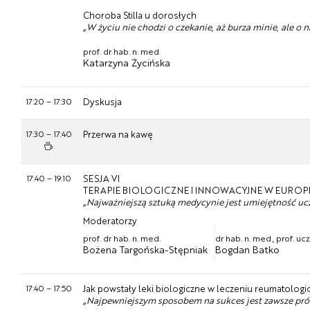
Choroba Stilla u dorosłych
„W życiu nie chodzi o czekanie, aż burza minie, ale o 
prof. dr hab. n. med.
Katarzyna Życińska
17:20
–
17:30
Dyskusja
17:30
–
17:40
Przerwa na kawę
17:40
–
19:10
SESJA VI
TERAPIE BIOLOGICZNE I INNOWACYJNE W EURO
„Najważniejszą sztuką medycynie jest umiejętność ucz
Moderatorzy
prof. dr hab. n. med.
dr hab. n. med., prof. uc
Bożena Targońska-Stępniak
Bogdan Batko
17:40
–
17:50
Jak powstały leki biologiczne w leczeniu reumatolog
„Najpewniejszym sposobem na sukces jest zawsze próba