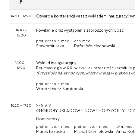
14:30
–
16:20
Otwarcie konferencji wraz z wykładem inauguracyjny
14:30
–
Powitanie oraz wystąpienia zaproszonych Gości
16:00
prof. dr hab. n. med.
dr n. med.
Sławomir Jeka
Rafał Wojciechowski
16:00
–
Wykład inauguracyjny
16:20
Reumatologia w XXI wieku: Jak przeszłość kształtuje 
"Przyszłość należy do tych, którzy wierzą w piękno sw
prof. dr hab. n. med.
Włodzimierz Samborski
16:20
–
17:30
SESJA V
CHOROBY UKŁADOWE: NOWE HORYZONTY LECZ
Moderatorzy
prof. dr hab. n. med.
prof. dr hab. n. med.
dr n. med.
Marek Brzosko
Michał Chmielewski
Anna Kot