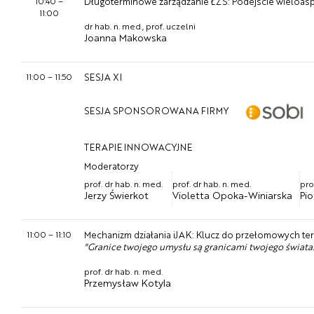
10:40
–
Długoterminowe zarządzanie ŁZS: Podejście wieloa
11:00
dr hab. n. med., prof. uczelni
Joanna Makowska
11:00
–
11:50
SESJA XI
SESJA SPONSOROWANA FIRMY
TERAPIE INNOWACYJNE
Moderatorzy
prof. dr hab. n. med.
prof. dr hab. n. med.
pro
Jerzy Świerkot
Violetta Opoka-Winiarska
Pio
11:00
–
11:10
Mechanizm działania iJAK: Klucz do przełomowych ter
"Granice twojego umysłu są granicami twojego świata.
prof. dr hab. n. med.
Przemysław Kotyla