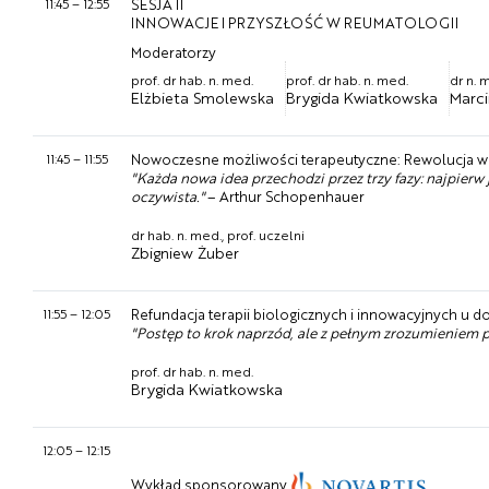
11:45
–
12:55
SESJA II
INNOWACJE I PRZYSZŁOŚĆ W REUMATOLOGII
Moderatorzy
prof. dr hab. n. med.
prof. dr hab. n. med.
dr n. 
Elżbieta Smolewska
Brygida Kwiatkowska
Marci
11:45
–
11:55
Nowoczesne możliwości terapeutyczne: Rewolucja w
"Każda nowa idea przechodzi przez trzy fazy: najpier
oczywista."
– Arthur Schopenhauer
dr hab. n. med., prof. uczelni
Zbigniew Żuber
11:55
–
12:05
Refundacja terapii biologicznych i innowacyjnych u d
"Postęp to krok naprzód, ale z pełnym zrozumieniem p
prof. dr hab. n. med.
Brygida Kwiatkowska
12:05
–
12:15
Wykład sponsorowany