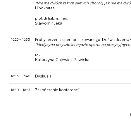
"Nie ma dwóch takich samych chorób, jak nie ma dwóc
Hipokrates
prof. dr hab. n. med.
Sławomir Jeka
16:25
–
16:35
Próby leczenia spersonalizowanego: Doświadczenia
"Medycyna przyszłości będzie oparta na precyzyjnych 
lek.
Katarzyna Gajewicz-Sawicka
16:35
–
16:40
Dyskusja
16:40
–
16:45
Zakończenie konferencji