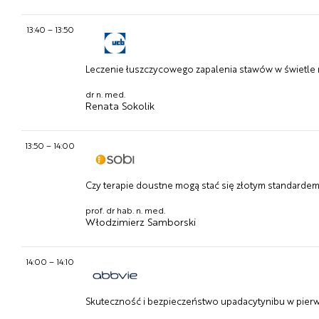
13:40
–
13:50
Leczenie łuszczycowego zapalenia stawów w świetle
dr n. med.
Renata Sokolik
13:50
–
14:00
Czy terapie doustne mogą stać się złotym standardem 
prof. dr hab. n. med.
Włodzimierz Samborski
14:00
–
14:10
Skuteczność i bezpieczeństwo upadacytynibu w pierws