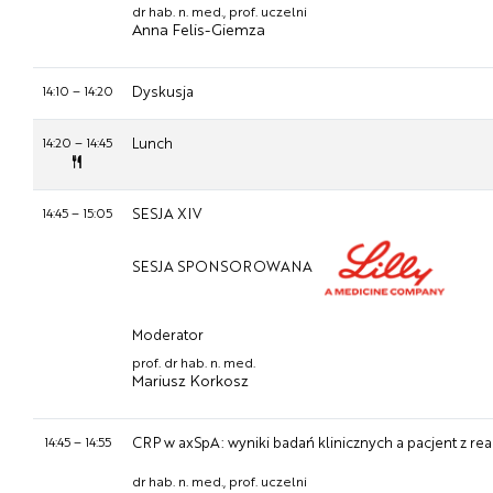
dr hab. n. med., prof. uczelni
Anna Felis-Giemza
14:10
–
14:20
Dyskusja
14:20
–
14:45
Lunch
14:45
–
15:05
SESJA XIV
SESJA SPONSOROWANA
Moderator
prof. dr hab. n. med.
Mariusz Korkosz
14:45
–
14:55
CRP w axSpA: wyniki badań klinicznych a pacjent z rea
dr hab. n. med., prof. uczelni