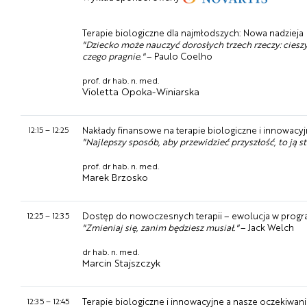
Terapie biologiczne dla najmłodszych: Nowa nadzieja
"Dziecko może nauczyć dorosłych trzech rzeczy: cieszy
czego pragnie."
– Paulo Coelho
prof. dr hab. n. med.
Violetta Opoka-Winiarska
12:15
–
12:25
Nakłady finansowe na terapie biologiczne i innowacyj
"Najlepszy sposób, aby przewidzieć przyszłość, to ją s
prof. dr hab. n. med.
Marek Brzosko
12:25
–
12:35
Dostęp do nowoczesnych terapii – ewolucja w progr
"Zmieniaj się, zanim będziesz musiał."
– Jack Welch
dr hab. n. med.
Marcin Stajszczyk
12:35
–
12:45
Terapie biologiczne i innowacyjne a nasze oczekiwania