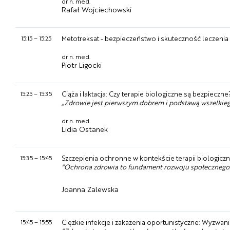
dr n. med.
Rafał Wojciechowski
15:15
–
15:25
Metotreksat - bezpieczeństwo i skuteczność leczenia
dr n. med.
Piotr Ligocki
15:25
–
15:35
Ciąża i laktacja: Czy terapie biologiczne są bezpieczne
„Zdrowie jest pierwszym dobrem i podstawą wszelkieg
dr n. med.
Lidia Ostanek
15:35
–
15:45
Szczepienia ochronne w kontekście terapii biologic
"Ochrona zdrowia to fundament rozwoju społecznego.
Joanna Zalewska
15:45
–
15:55
Ciężkie infekcje i zakażenia oportunistyczne: Wyzwan