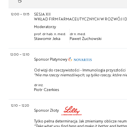
12:00
–
13:15
SESJA XII
WKŁAD FIRM FARMACEUTYCZNYCH W ROZWÓJ I D
Moderatorzy
prof. dr hab. n. med.
dr n. med.
Sławomir Jeka
Paweł Żuchowski
12:00
–
12:10
Sponsor Platynowy
Od wizji do rzeczywistości - Immunologia przyszłości
"Nie ma rzeczy niemożliwych; są tylko rzeczy, które ni
dr inż.
Piotr Czerkies
12:10
–
12:20
Sponsor Złoty
Tylko pełna determinacja. Jak zmieniamy oblicze reum
"Take what you find here and make it better and better