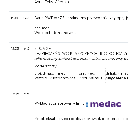
Anna Felis-Giemza
14:55
–
15:05
Dane RWE w ŁZS - praktyczny przewodnik, gdy opcji j
dr n. med.
Wojciech Romanowski
15:05
–
16:15
SESJA XV
BEZPIECZEŃSTWO KLASYCZNYCH I BIOLOGICZNYC
„Nie możemy zmienić kierunku wiatru, ale możemy do
Moderatorzy
prof. dr hab. n. med.
dr n. med.
dr hab. n. me
Witold Tłustochowicz
Piotr Kalmus
Magdalena 
15:05
–
15:15
Wykład sponsorowany firmy
Metotreksat - przed i podczas prowadzonej terapii bio