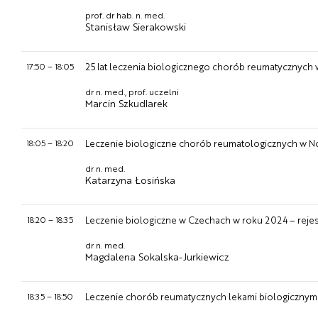
prof. dr hab. n. med.
Stanisław Sierakowski
17:50
–
18:05
25 lat leczenia biologicznego chorób reumatycznych 
dr n. med., prof. uczelni
Marcin Szkudlarek
18:05
–
18:20
Leczenie biologiczne chorób reumatologicznych w N
dr n. med.
Katarzyna Łosińska
18:20
–
18:35
Leczenie biologiczne w Czechach w roku 2024 – reje
dr n. med.
Magdalena Sokalska-Jurkiewicz
18:35
–
18:50
Leczenie chorób reumatycznych lekami biologicznymi