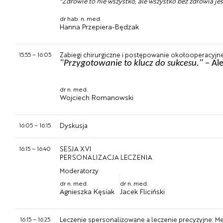
"Zdrowie to nie wszystko, ale wszystko bez zdrowia je
dr hab. n. med.
Hanna Przepiera-Będzak
15:55
–
16:05
Zabiegi chirurgiczne i postępowanie okołooperacyjn
"Przygotowanie to klucz do sukcesu."
– Al
dr n. med.
Wojciech Romanowski
16:05
–
16:15
Dyskusja
16:15
–
16:40
SESJA XVI
PERSONALIZACJA LECZENIA
Moderatorzy
dr n. med.
dr n. med.
Agnieszka Kęsiak
Jacek Fliciński
16:15
–
16:25
Leczenie spersonalizowane a leczenie precyzyjne: M