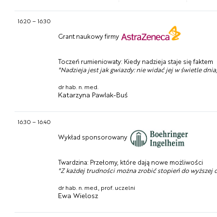
16:20
–
16:30
Grant naukowy firmy
Toczeń rumieniowaty: Kiedy nadzieja staje się faktem
"Nadzieja jest jak gwiazdy: nie widać jej w świetle dnia
dr hab. n. med.
Katarzyna Pawlak-Buś
16:30
–
16:40
Wykład sponsorowany
Twardzina: Przełomy, które dają nowe możliwości
"Z każdej trudności można zrobić stopień do wyższej 
dr hab. n. med., prof. uczelni
Ewa Wielosz