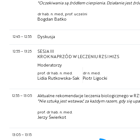
"Oczekiwania są źródłem cierpienia. Działanie jest źró
dr hab. n. med., prof. uczelni
Bogdan Batko
12:45
–
12:55
Dyskusja
12:55
–
13:25
SESJA III
KROK NAPRZÓD W LECZENIU RZS I MIZS
Moderatorzy
prof. dr hab. n. med.
dr n. med.
Lidia Rutkowska-Sak
Piotr Ligocki
12:55
–
13:05
Aktualne rekomendacje leczenia biologicznego w RZ
"Nie sztuką jest wstawać za każdym razem, gdy się up
prof. dr hab. n. med.
Jerzy Świerkot
13:05
–
13:15