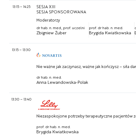
13:15
–
14:25
SESJA XIII
SESJA SPONSOROWANA
Moderatorzy
dr hab. n. med., prof. uczelni
prof. dr hab. n. med.
Zbigniew Żuber
Brygida Kwiatkowska
13:15
–
13:30
Nie ważne jak zaczynasz, ważne jak kończysz – siła 
dr hab. n. med.
Anna Lewandowska-Polak
13:30
–
13:40
Niezaspokojone potrzeby terapeutyczne pacjentów z
prof. dr hab. n. med.
Brygida Kwiatkowska