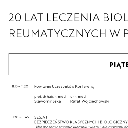
20 LAT LECZENIA B
REUMATYCZNYCH W 
PIĄT
11:15
–
11:20
Powitanie Uczestników Konferencji
prof. dr hab. n. med.
dr n. med.
Sławomir Jeka
Rafał Wojciechowski
11:20
–
11:45
SESJA I
BEZPIECZEŃSTWO KLASYCZNYCH I BIOLOGICZNYC
„Nie możemy zmienić kierunku wiatru, ale możemy do