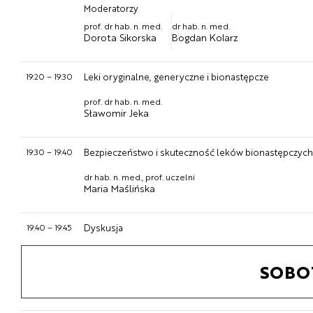
Moderatorzy
prof. dr hab. n. med.
dr hab. n. med.
Dorota Sikorska
Bogdan Kolarz
19:20
–
19:30
Leki oryginalne, generyczne i bionastępcze
prof. dr hab. n. med.
Sławomir Jeka
19:30
–
19:40
Bezpieczeństwo i skuteczność leków bionastępczych
dr hab. n. med., prof. uczelni
Maria Maślińska
19:40
–
19:45
Dyskusja
SOBO