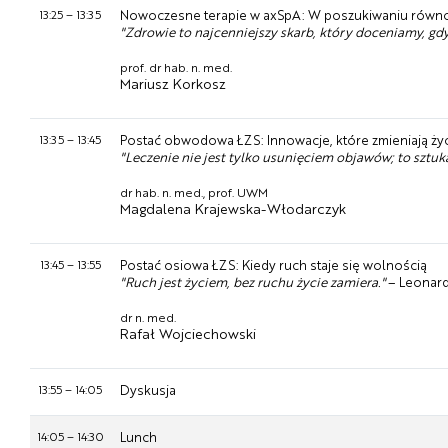
13:25
–
13:35
Nowoczesne terapie w axSpA: W poszukiwaniu równ
"Zdrowie to najcenniejszy skarb, który doceniamy, gdy
prof. dr hab. n. med.
Mariusz Korkosz
13:35
–
13:45
Postać obwodowa ŁZS: Innowacje, które zmieniają ży
"Leczenie nie jest tylko usunięciem objawów; to sztuk
dr hab. n. med., prof. UWM
Magdalena Krajewska-Włodarczyk
13:45
–
13:55
Postać osiowa ŁZS: Kiedy ruch staje się wolnością
"Ruch jest życiem, bez ruchu życie zamiera."
– Leonard
dr n. med.
Rafał Wojciechowski
13:55
–
14:05
Dyskusja
14:05
–
14:30
Lunch