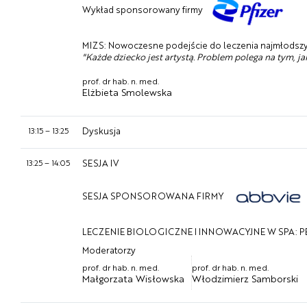
Wykład sponsorowany firmy
MIZS: Nowoczesne podejście do leczenia najmłodsz
"Każde dziecko jest artystą. Problem polega na tym, jak
prof. dr hab. n. med.
Elżbieta Smolewska
13:15
–
13:25
Dyskusja
13:25
–
14:05
SESJA IV
SESJA SPONSOROWANA FIRMY
LECZENIE BIOLOGICZNE I INNOWACYJNE W SPA: 
Moderatorzy
prof. dr hab. n. med.
prof. dr hab. n. med.
Małgorzata Wisłowska
Włodzimierz Samborski