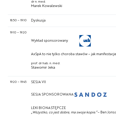
dr n. med.
Marek Kowalewski
18:50
–
19:10
Dyskusja
19:10
–
19:20
Wykład sponsorowany
AxSpA to nie tylko choroba stawów – jak manifestac
prof. dr hab. n. med.
Sławomir Jeka
19:20
–
19:45
SESJA VII
SESJA SPONSOROWANA
LEKI BIONASTĘPCZE
„Wszystko, co jest dobre, ma swoje kopie.”
– Ben Jons