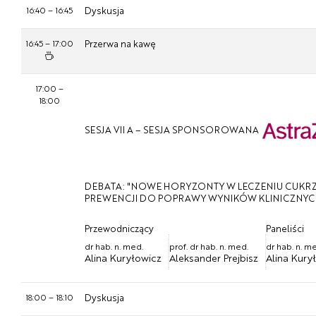
16:40
–
16:45
Dyskusja
16:45
–
17:00
Przerwa na kawę
17:00
–
18:00
SESJA VII A – SESJA SPONSOROWANA
DEBATA: "NOWE HORYZONTY W LECZENIU CUKRZ
PREWENCJI DO POPRAWY WYNIKÓW KLINICZNYC
Przewodniczący
Paneliści
dr hab. n. med.
prof. dr hab. n. med.
dr hab. n. m
Alina Kuryłowicz
Aleksander Prejbisz
Alina Kury
18:00
–
18:10
Dyskusja