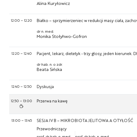
Alina Kuryłowicz
12:00
–
12:20
Białko – sprzymierzeniec w redukcji masy ciała, zach
dr n. med.
Monika Stołyhwo-Gofron
12:20
–
12:40
Pacjent, lekarz, dietetyk - trzy głosy, jeden kierunek.
dr hab. n. o zdr.
Beata Sińska
12:40
–
12:50
Dyskusja
12:50
–
13:00
Przerwa na kawę
13:00
–
13:45
SESJA IV B – MIKROBIOTA JELITOWA A OTYŁOŚĆ
Przewodniczący
prof. dr hab. n. med.
prof. dr hab. n. med.