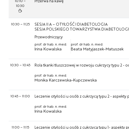
10:10
–
Przerwa na kawę
10:30
10:30
–
11:25
SESJA II A – OTYŁOŚĆ I DIABETOLOGIA
SESJA POLSKIEGO TOWARZYSTWA DIABETOLOG
Przewodniczący
prof. dr hab. n. med.
prof. dr hab. n. med.
Irina Kowalska
Beata Matyjaszek-Matuszek
10:30
–
10:45
Rola tkanki tłuszczowej w rozwoju cukrzycy typu 2 -
prof. dr hab. n. med.
Monika Karczewska-Kupczewska
10:45
–
11:00
Leczenie otyłości u osób z cukrzycą typu 2 - aspekty 
prof. dr hab. n. med.
Irina Kowalska
11:00
–
11:15
Leczenie otyłości u osób z cukrzycą typu 1- aspekty 