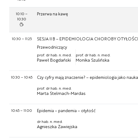
10:10
–
Przerwa na kawę
10:30
10:30
–
11:25
SESJA II B – EPIDEMIOLOGIA CHOROBY OTYŁOŚ
Przewodniczący
prof. dr hab. n. med.
prof. dr hab. n. med.
Paweł Bogdański
Monika Szulińska
10:30
–
10:45
Czy cyfry mają znaczenie? – epidemiologia jako nauka
prof. dr hab. n. med.
Marta Stelmach-Mardas
10:45
–
11:00
Epidemia – pandemia – otyłość
dr hab. n. med.
Agnieszka Zawiejska