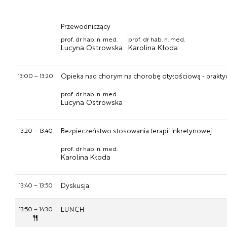
Przewodniczący
prof. dr hab. n. med.
prof. dr hab. n. med.
Lucyna Ostrowska
Karolina Kłoda
13:00
–
13:20
Opieka nad chorym na chorobę otyłościową - praktyc
prof. dr hab. n. med.
Lucyna Ostrowska
13:20
–
13:40
Bezpieczeństwo stosowania terapii inkretynowej
prof. dr hab. n. med.
Karolina Kłoda
13:40
–
13:50
Dyskusja
13:50
–
14:30
LUNCH