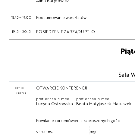
Alina Kuryłowicz
18:45
–
19:00
Podsumowanie warsztatów
19:15
–
20:15
POSIEDZENIE ZARZĄDU PTLO
Piąt
Sala 
08:30
–
OTWARCIE KONFERENCJI
08:50
prof. dr hab. n. med.
prof. dr hab. n. med.
Lucyna Ostrowska
Beata Matyjaszek-Matuszek
Powitanie i przemówienia zaproszonych gości:
dr n. med.
mgr