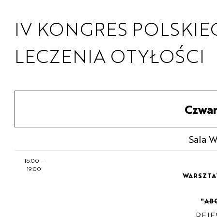
IV KONGRES POLSKI
LECZENIA OTYŁOŚCI
Czwar
Sala 
16:00
–
19:00
WARSZTA
"
AB
REJE