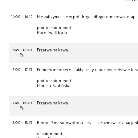
16:00
–
16:45
Nie zatrzymuj się w pół drogi - długoterminowa terapi
prof. dr hab. n. med.
Karolina Kłoda
16:45
–
17:00
Przerwa na kawę
17:00
–
17:45
Primo non nocere - fakty i mity o bezpieczeństwie te
prof. dr hab. n. med.
Monika Szulińska
17:45
–
18:00
Przerwa na kawę
18:00
–
18:45
Będzie Pani zadowolona- czyli jak rozmawiać z pacjen
dr hab. n. med.