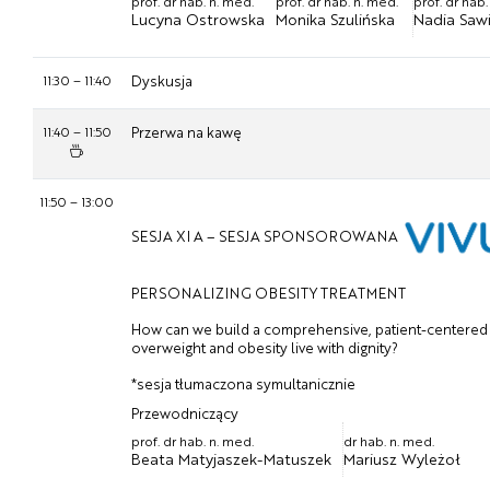
prof. dr hab. n. med.
prof. dr hab. n. med.
prof. dr hab
Lucyna Ostrowska
Monika Szulińska
Nadia Saw
11:30
–
11:40
Dyskusja
11:40
–
11:50
Przerwa na kawę
11:50
–
13:00
SESJA XI A – SESJA SPONSOROWANA
PERSONALIZING OBESITY TREATMENT
How can we build a comprehensive, patient-centered m
overweight and obesity live with dignity?
*sesja tłumaczona symultanicznie
Przewodniczący
prof. dr hab. n. med.
dr hab. n. med.
Beata Matyjaszek-Matuszek
Mariusz Wyleżoł