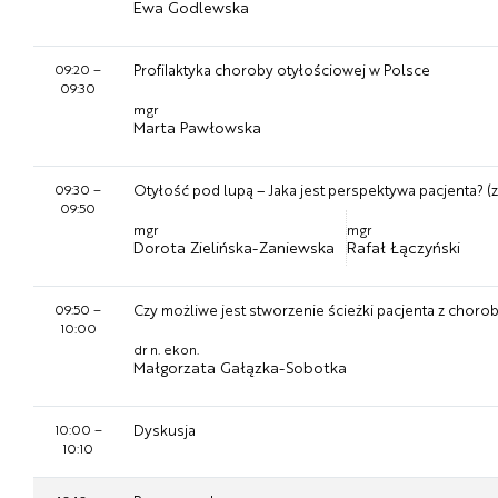
Ewa Godlewska
09:20
–
Profilaktyka choroby otyłościowej w Polsce
09:30
mgr
Marta Pawłowska
09:30
–
Otyłość pod lupą – Jaka jest perspektywa pacjenta? (
09:50
mgr
mgr
Dorota Zielińska-Zaniewska
Rafał Łączyński
09:50
–
Czy możliwe jest stworzenie ścieżki pacjenta z cho
10:00
dr n. ekon.
Małgorzata Gałązka-Sobotka
10:00
–
Dyskusja
10:10