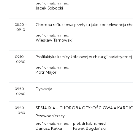
prof. dr hab. n. med.
Jacek Sobocki
08:50
–
Choroba refluksowa przełyku jako konsekwencja ch
09:10
prof. dr hab. n. med.
Wiesław Tarnowski
09:10
–
Profilaktyka kamicy żółciowej w chirurgii bariatrycznej
09:30
prof. dr hab. n. med.
Piotr Major
09:30
–
Dyskusja
09:40
09:40
–
SESJA IX A – CHOROBA OTYŁOŚCIOWA A KARDI
10:50
Przewodniczący
prof. dr hab. n. med.
prof. dr hab. n. med.
Dariusz Kałka
Paweł Bogdański