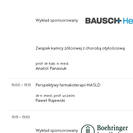
Wykład sponsorowany
Związek kamicy żółciowej z chorobą otyłościową
prof. dr hab. n. med.
Anatol Panasiuk
15:00
–
15:15
Perspektywy farmakoterapii MASLD
dr n. med., prof. uczelni
Paweł Rajewski
15:15
–
15:30
Wykład sponsorowany