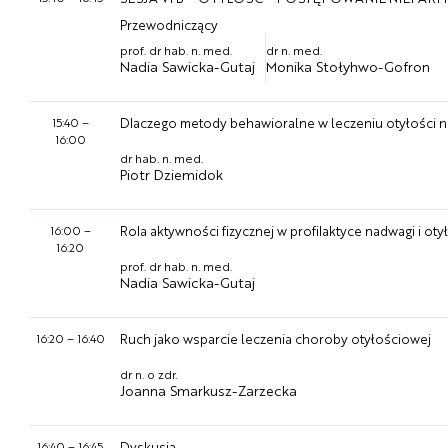
Przewodniczący
prof. dr hab. n. med.
dr n. med.
Nadia Sawicka-Gutaj
Monika Stołyhwo-Gofron
15:40
–
Dlaczego metody behawioralne w leczeniu otyłości ni
16:00
dr hab. n. med.
Piotr Dziemidok
16:00
–
Rola aktywności fizycznej w profilaktyce nadwagi i ot
16:20
prof. dr hab. n. med.
Nadia Sawicka-Gutaj
16:20
–
16:40
Ruch jako wsparcie leczenia choroby otyłościowej
dr n. o zdr.
Joanna Smarkusz-Zarzecka
16:40
–
16:45
Dyskusja