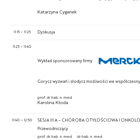
Katarzyna Cyganek
11:15
–
11:25
Dyskusja
11:25
–
11:40
Wykład sponsorowany firmy
Gorycz wyzwań i słodycz możliwości we współczesny
prof. dr hab. n. med.
Karolina Kłoda
11:40
–
12:50
SESJA III A – CHOROBA OTYŁOŚCIOWA I ONKOL
Przewodniczący
prof. dr hab. n. med.
dr hab. n. med.