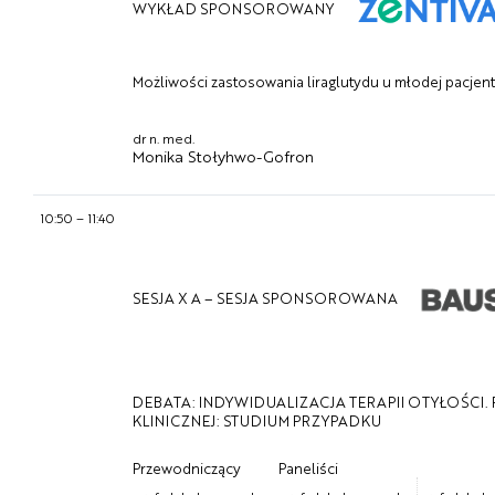
WYKŁAD SPONSOROWANY
Możliwości zastosowania liraglutydu u młodej pacjent
dr n. med.
Monika Stołyhwo-Gofron
10:50
–
11:40
SESJA X A – SESJA SPONSOROWANA
DEBATA: INDYWIDUALIZACJA TERAPII OTYŁOŚCI
KLINICZNEJ: STUDIUM PRZYPADKU
Przewodniczący
Paneliści