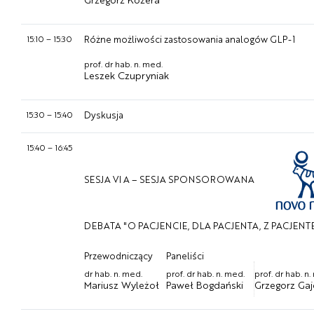
15:10
–
15:30
Różne możliwości zastosowania analogów GLP-1
prof. dr hab. n. med.
Leszek Czupryniak
15:30
–
15:40
Dyskusja
15:40
–
16:45
SESJA VI A – SESJA SPONSOROWANA
DEBATA "O PACJENCIE, DLA PACJENTA, Z PACJE
Przewodniczący
Paneliści
dr hab. n. med.
prof. dr hab. n. med.
prof. dr hab. n
Mariusz Wyleżoł
Paweł Bogdański
Grzegorz Gaj