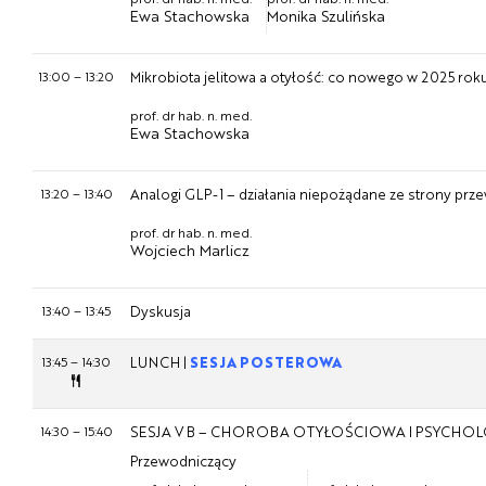
Ewa Stachowska
Monika Szulińska
13:00
–
13:20
Mikrobiota jelitowa a otyłość: co nowego w 2025 rok
prof. dr hab. n. med.
Ewa Stachowska
13:20
–
13:40
Analogi GLP-1 – działania niepożądane ze strony pr
prof. dr hab. n. med.
Wojciech Marlicz
13:40
–
13:45
Dyskusja
13:45
–
14:30
LUNCH |
SESJA POSTEROWA
14:30
–
15:40
SESJA V B – CHOROBA OTYŁOŚCIOWA I PSYCHO
Przewodniczący