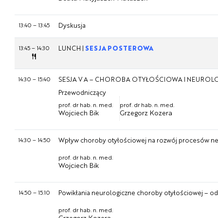
13:40
–
13:45
Dyskusja
13:45
–
14:30
LUNCH |
SESJA POSTEROWA
14:30
–
15:40
SESJA V A – CHOROBA OTYŁOŚCIOWA I NEUROL
Przewodniczący
prof. dr hab. n. med.
prof. dr hab. n. med.
Wojciech Bik
Grzegorz Kozera
14:30
–
14:50
Wpływ choroby otyłościowej na rozwój procesów n
prof. dr hab. n. med.
Wojciech Bik
14:50
–
15:10
Powikłania neurologiczne choroby otyłościowej – od 
prof. dr hab. n. med.
Grzegorz Kozera