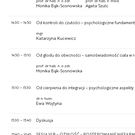
prof. dr hab. n. o zdr.
prof. dr hab. n. med.
Monika Bąk-Sosnowska
Agata Szulc
14:30
–
14:50
Od kontroli do czułości – psychologiczne fundamenty
mgr
Katarzyna Kucewicz
14:50
–
15:10
Od głodu do obecności – samoświadomość ciała w roz
prof. dr hab. n. o zdr.
Monika Bąk-Sosnowska
15:10
–
15:30
Od cierpienia do integracji – psychologiczne aspekt
dr n. hum.
Ewa Wojtyna
15:30
–
15:40
Dyskusja
15:40
–
16:45
SESJA VI B – OTYŁOŚĆ – POSTĘPOWANIE NIEFA