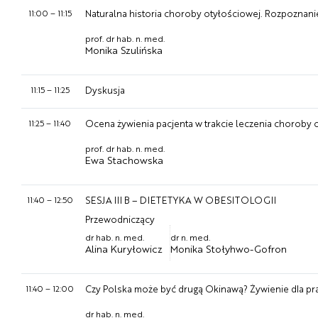
11:00
–
11:15
Naturalna historia choroby otyłościowej. Rozpoznan
prof. dr hab. n. med.
Monika Szulińska
11:15
–
11:25
Dyskusja
11:25
–
11:40
Ocena żywienia pacjenta w trakcie leczenia choroby 
prof. dr hab. n. med.
Ewa Stachowska
11:40
–
12:50
SESJA III B – DIETETYKA W OBESITOLOGII
Przewodniczący
dr hab. n. med.
dr n. med.
Alina Kuryłowicz
Monika Stołyhwo-Gofron
11:40
–
12:00
Czy Polska może być drugą Okinawą? Żywienie dla pra
dr hab. n. med.