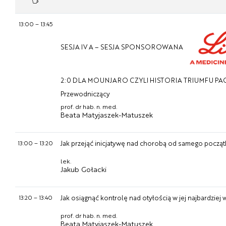
13:00
–
13:45
SESJA IV A – SESJA SPONSOROWANA
2:0 DLA MOUNJARO CZYLI HISTORIA TRIUMFU PA
Przewodniczący
prof. dr hab. n. med.
Beata Matyjaszek-Matuszek
13:00
–
13:20
Jak przejąć inicjatywę nad chorobą od samego począ
lek.
Jakub Gołacki
13:20
–
13:40
Jak osiągnąć kontrolę nad otyłością w jej najbardziej 
prof. dr hab. n. med.
Beata Matyjaszek-Matuszek