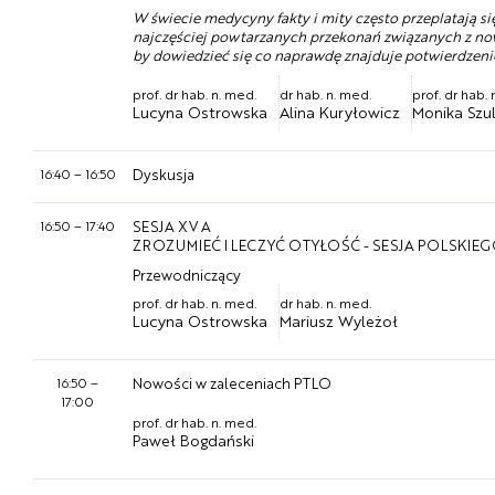
W świecie medycyny fakty i mity często przeplatają się
najczęściej powtarzanych przekonań związanych z nowo
by dowiedzieć się co naprawdę znajduje potwierdzen
prof. dr hab. n. med.
dr hab. n. med.
prof. dr hab.
Lucyna Ostrowska
Alina Kuryłowicz
Monika Szul
16:40
–
16:50
Dyskusja
16:50
–
17:40
SESJA XV A
ZROZUMIEĆ I LECZYĆ OTYŁOŚĆ - SESJA POLSKI
Przewodniczący
prof. dr hab. n. med.
dr hab. n. med.
Lucyna Ostrowska
Mariusz Wyleżoł
16:50
–
Nowości w zaleceniach PTLO
17:00
prof. dr hab. n. med.
Paweł Bogdański