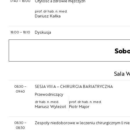
17:40
–
18:00
Otyłość a zdrowie mężczyzn
prof. dr hab. n. med.
Dariusz Kałka
18:00
–
18:10
Dyskusja
Sobo
Sala 
08:30
–
SESJA VIII A – CHIRURGIA BARIATRYCZNA
09:40
Przewodniczący
dr hab. n. med.
prof. dr hab. n. med.
Mariusz Wyleżoł
Piotr Major
08:30
–
Zespoły niedoborowe w leczeniu chirurgicznym (i nie
08:50