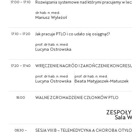
17:00
–
17:10
Rozwiązania systemowe nad którymi pracujemy w lecz
dr hab. n. med.
Mariusz Wyleżoł
17:10
–
17:20
Jak pracuje PTLO i co udało się osiągnąć?
prof. dr hab. n. med.
Lucyna Ostrowska
17:20
–
17:40
WRĘCZENIE NAGRÓD I ZAKOŃCZENIE KONGRES
prof. dr hab. n. med.
prof. dr hab. n. med.
Lucyna Ostrowska
Beata Matyjaszek-Matuszek
18:00
WALNE ZGROMADZENIE CZŁONKÓW PTLO
ZESPOŁY
Sala 
08:30
–
SESJA VIII B – TELEMEDYCYNA A CHOROBA OTY