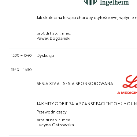
Jak skuteczna terapia choroby otyłościowej wpłynie 
prof. dr hab. n. med.
Paweł Bogdański
15:30
–
15:40
Dyskusja
15:40
–
16:50
SESJA XIV A - SESJA SPONSOROWANA
JAK MITY ODBIERAJĄ SZANSE PACJENTOM? MOU
Przewodniczący
prof. dr hab. n. med.
Lucyna Ostrowska