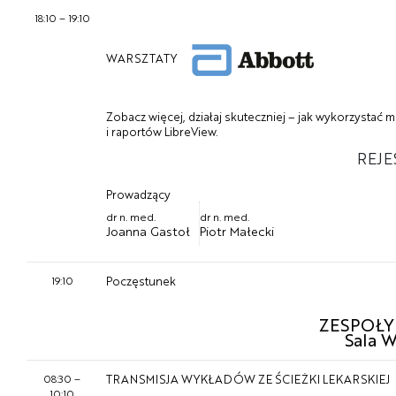
18:10
–
19:10
WARSZTATY
Zobacz więcej, działaj skuteczniej – jak wykorzystać m
i raportów LibreView.
REJE
Prowadzący
dr n. med.
dr n. med.
Joanna Gastoł
Piotr Małecki
19:10
Poczęstunek
ZESPOŁY
Sala 
08:30
–
TRANSMISJA WYKŁADÓW ZE ŚCIEŻKI LEKARSKIEJ
10:10