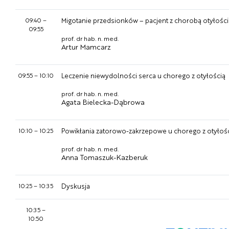
09:40
–
Migotanie przedsionków – pacjent z chorobą otyłośc
09:55
prof. dr hab. n. med.
Artur Mamcarz
09:55
–
10:10
Leczenie niewydolności serca u chorego z otyłością
prof. dr hab. n. med.
Agata Bielecka-Dąbrowa
10:10
–
10:25
Powikłania zatorowo-zakrzepowe u chorego z otyłoś
prof. dr hab. n. med.
Anna Tomaszuk-Kazberuk
10:25
–
10:35
Dyskusja
10:35
–
10:50