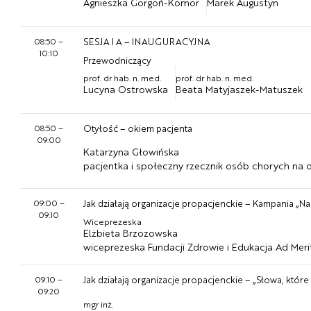
Agnieszka Gorgoń-Komor
Marek Augustyn
08:50
–
SESJA I A – INAUGURACYJNA
10:10
Przewodniczący
prof. dr hab. n. med.
prof. dr hab. n. med.
Lucyna Ostrowska
Beata Matyjaszek-Matuszek
08:50
–
Otyłość – okiem pacjenta
09:00
Katarzyna Głowińska
pacjentka i społeczny rzecznik osób chorych na 
09:00
–
Jak działają organizacje propacjenckie – Kampania „N
09:10
Wiceprezeska
Elżbieta Brzozowska
wiceprezeska Fundacji Zdrowie i Edukacja Ad Mer
09:10
–
Jak działają organizacje propacjenckie – „Słowa, które
09:20
mgr inż.