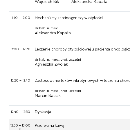
Wojciech Bik
Aleksandra Kapała
11:40
–
12:00
Mechanizmy karcinogenezy w otyłości
dr hab. n. med.
Aleksandra Kapała
12:00
–
12:20
Leczenie choroby otyłościowej u pacjenta onkologiczn
dr hab. n. med., prof. uczelni
Agnieszka Zwolak
12:20
–
12:40
Zastosowanie leków inkretynowych w leczeniu choro
dr hab. n. med., prof. uczelni
Marcin Basiak
12:40
–
12:50
Dyskusja
12:50
–
13:00
Przerwa na kawę