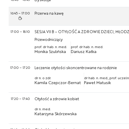
16:45
–
17:00
Przerwa na kawę
17:00
–
18:10
SESJA VII B – OTYŁOŚĆ A ZDROWIE DZIECI, MŁOD
Przewodniczący
prof. dr hab. n. med.
prof. dr hab. n. med.
Monika Szulińska
Dariusz Kałka
17:00
–
17:20
Leczenie otyłości skoncentrowane na rodzinie
dr n. o zdr.
dr hab. n. med., prof. uczel
Kamila Czepczor-Bernat
Paweł Matusik
17:20
–
17:40
Otyłość a zdrowie kobiet
dr n. med.
Katarzyna Skórzewska