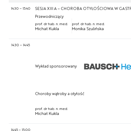
14:30
–
15:40
SESJA XIII A – CHOROBA OTYŁOŚCIOWA W GAS
Przewodniczący
prof. dr hab. n. med.
prof. dr hab. n. med.
Michał Kukla
Monika Szulińska
14:30
–
14:45
Wykład sponsorowany
Choroby wątroby a otyłość
prof. dr hab. n. med.
Michał Kukla
14:45
–
15:00