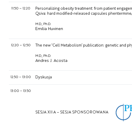
11:50
–
12:20
Personalizing obesity treatment: from patient engage
Qsiva: hard modified-released capsules phentermine/t
M.D., Ph.D.
Emilia Huvinen
12:20
–
12:50
The new ‘Cell Metabolism’ publication: genetic and phy
M.D., Ph.D.
Andres J. Acosta
12:50
–
13:00
Dyskusja
13:00
–
13:50
SESJA XII A – SESJA SPONSOROWANA