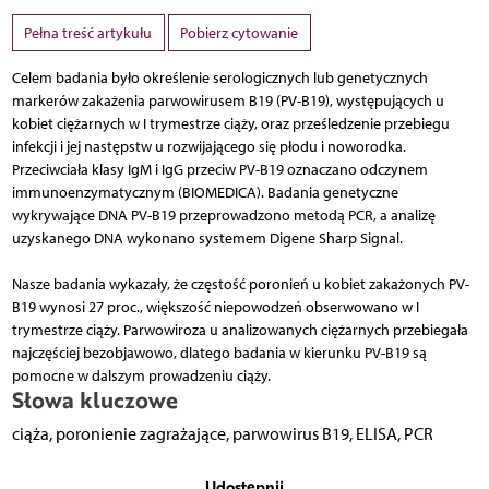
Pełna treść artykułu
Pobierz cytowanie
Celem badania było określenie serologicznych lub genetycznych
markerów zakażenia parwowirusem B19 (PV-B19), występujących u
kobiet ciężarnych w I trymestrze ciąży, oraz prześledzenie przebiegu
infekcji i jej następstw u rozwijającego się płodu i noworodka.
Przeciwciała klasy IgM i IgG przeciw PV-B19 oznaczano odczynem
immunoenzymatycznym (BIOMEDICA). Badania genetyczne
wykrywające DNA PV-B19 przeprowadzono metodą PCR, a analizę
uzyskanego DNA wykonano systemem Digene Sharp Signal.
Nasze badania wykazały, że częstość poronień u kobiet zakażonych PV-
B19 wynosi 27 proc., większość niepowodzeń obserwowano w I
trymestrze ciąży. Parwowiroza u analizowanych ciężarnych przebiegała
najczęściej bezobjawowo, dlatego badania w kierunku PV-B19 są
pomocne w dalszym prowadzeniu ciąży.
Słowa kluczowe
ciąża, poronienie zagrażające, parwowirus B19, ELISA, PCR
Udostępnij