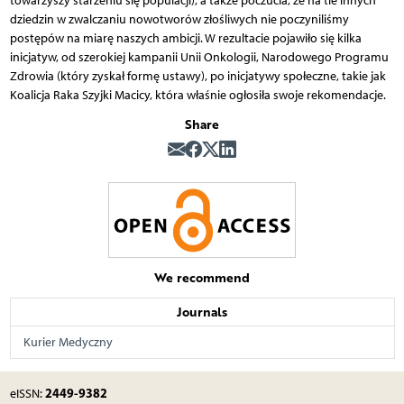
towarzyszy starzeniu się populacji), a także poczucia, że na tle innych
dziedzin w zwalczaniu nowotworów złośliwych nie poczyniliśmy
postępów na miarę naszych ambicji. W rezultacie pojawiło się kilka
inicjatyw, od szerokiej kampanii Unii Onkologii, Narodowego Programu
Zdrowia (który zyskał formę ustawy), po inicjatywy społeczne, takie jak
Koalicja Raka Szyjki Macicy, która właśnie ogłosiła swoje rekomendacje.
Share
We recommend
Journals
Kurier Medyczny
2449-9382
eISSN: