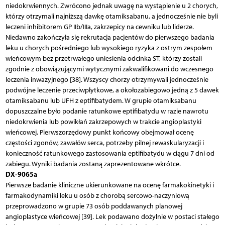
niedokrwiennych. Zwrócono jednak uwagę na wystąpienie u 2 chorych,
którzy otrzymali najniższą dawkę otamiksabanu, a jednocześnie nie byli
leczeni inhibitorem GP IIb/IIIa, zakrzepicy na cewniku lub liderze.
Niedawno zakończyła się rekrutacja pacjentów do pierwszego badania
leku u chorych pośredniego lub wysokiego ryzyka z ostrym zespołem
wieńcowym bez przetrwałego uniesienia odcinka ST, którzy zostali
zgodnie z obowiązującymi wytycznymi zakwalifikowani do wczesnego
leczenia inwazyjnego [38]. Wszyscy chorzy otrzymywali jednocześnie
podwójne leczenie przeciwpłytkowe, a okołozabiegowo jedną z 5 dawek
otamiksabanu lub UFH z eptifibatydem. W grupie otamiksabanu
dopuszczalne było podanie ratunkowe eptifibatydu w razie nawrotu
niedokrwienia lub powikłań zakrzepowych w trakcie angioplastyki
wieńcowej. Pierwszorzędowy punkt końcowy obejmował ocenę
częstości zgonów, zawałów serca, potrzeby pilnej rewaskularyzacji i
konieczność ratunkowego zastosowania eptifibatydu w ciągu 7 dni od
zabiegu. Wyniki badania zostaną zaprezentowane wkrótce.
DX-9065a
Pierwsze badanie kliniczne ukierunkowane na ocenę farmakokinetyki i
farmakodynamiki leku u osób z chorobą sercowo-naczyniową
przeprowadzono w grupie 73 osób poddawanych planowej
angioplastyce wieńcowej [39]. Lek podawano dożylnie w postaci stałego