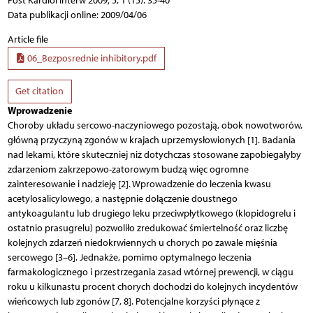
Post Kardiol Interw 2009; 5, 1 (15): 35-40
Data publikacji online: 2009/04/06
Article file
06_Bezposrednie inhibitory.pdf
Get citation
Wprowadzenie
Choroby układu sercowo-naczyniowego pozostają, obok nowotworów,
główną przyczyną zgonów w krajach uprzemysłowionych [1]. Badania
nad lekami, które skuteczniej niż dotychczas stosowane zapobiegałyby
zdarzeniom zakrzepowo-zatorowym budzą więc ogromne
zainteresowanie i nadzieję [2]. Wprowadzenie do leczenia kwasu
acetylosalicylowego, a następnie dołączenie doustnego
antykoagulantu lub drugiego leku przeciwpłytkowego (klopidogrelu i
ostatnio prasugrelu) pozwoliło zredukować śmiertelność oraz liczbę
kolejnych zdarzeń niedokrwiennych u chorych po zawale mięśnia
sercowego [3–6]. Jednakże, pomimo optymalnego leczenia
farmakologicznego i przestrzegania zasad wtórnej prewencji, w ciągu
roku u kilkunastu procent chorych dochodzi do kolejnych incydentów
wieńcowych lub zgonów [7, 8]. Potencjalne korzyści płynące z