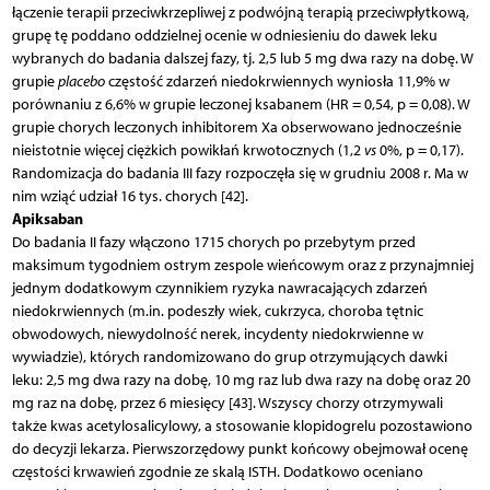
łączenie terapii przeciwkrzepliwej z podwójną terapią przeciwpłytkową,
grupę tę poddano oddzielnej ocenie w odniesieniu do dawek leku
wybranych do badania dalszej fazy, tj. 2,5 lub 5 mg dwa razy na dobę. W
grupie
placebo
częstość zdarzeń niedokrwiennych wyniosła 11,9% w
porównaniu z 6,6% w grupie leczonej ksabanem (HR = 0,54, p = 0,08). W
grupie chorych leczonych inhibitorem Xa obserwowano jednocześnie
nieistotnie więcej ciężkich powikłań krwotocznych (1,2
vs
0%, p = 0,17).
Randomizacja do badania III fazy rozpoczęła się w grudniu 2008 r. Ma w
nim wziąć udział 16 tys. chorych [42].
Apiksaban
Do badania II fazy włączono 1715 chorych po przebytym przed
maksimum tygodniem ostrym zespole wieńcowym oraz z przynajmniej
jednym dodatkowym czynnikiem ryzyka nawracających zdarzeń
niedokrwiennych (m.in. podeszły wiek, cukrzyca, choroba tętnic
obwodowych, niewydolność nerek, incydenty niedokrwienne w
wywiadzie), których randomizowano do grup otrzymujących dawki
leku: 2,5 mg dwa razy na dobę, 10 mg raz lub dwa razy na dobę oraz 20
mg raz na dobę, przez 6 miesięcy [43]. Wszyscy chorzy otrzymywali
także kwas acetylosalicylowy, a stosowanie klopidogrelu pozostawiono
do decyzji lekarza. Pierwszorzędowy punkt końcowy obejmował ocenę
częstości krwawień zgodnie ze skalą ISTH. Dodatkowo oceniano