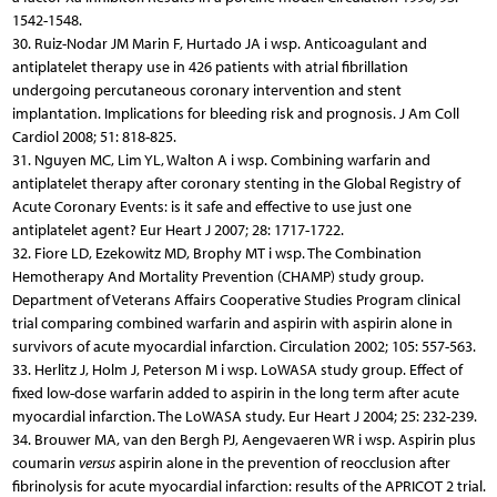
1542-1548.
30. Ruiz-Nodar JM Marin F, Hurtado JA i wsp. Anticoagulant and
antiplatelet therapy use in 426 patients with atrial fibrillation
undergoing percutaneous coronary intervention and stent
implantation. Implications for bleeding risk and prognosis. J Am Coll
Cardiol 2008; 51: 818-825.
31. Nguyen MC, Lim YL, Walton A i wsp. Combining warfarin and
antiplatelet therapy after coronary stenting in the Global Registry of
Acute Coronary Events: is it safe and effective to use just one
antiplatelet agent? Eur Heart J 2007; 28: 1717-1722.
32. Fiore LD, Ezekowitz MD, Brophy MT i wsp. The Combination
Hemotherapy And Mortality Prevention (CHAMP) study group.
Department of Veterans Affairs Cooperative Studies Program clinical
trial comparing combined warfarin and aspirin with aspirin alone in
survivors of acute myocardial infarction. Circulation 2002; 105: 557-563.
33. Herlitz J, Holm J, Peterson M i wsp. LoWASA study group. Effect of
fixed low-dose warfarin added to aspirin in the long term after acute
myocardial infarction. The LoWASA study. Eur Heart J 2004; 25: 232-239.
34. Brouwer MA, van den Bergh PJ, Aengevaeren WR i wsp. Aspirin plus
coumarin
versus
aspirin alone in the prevention of reocclusion after
fibrinolysis for acute myocardial infarction: results of the APRICOT 2 trial.