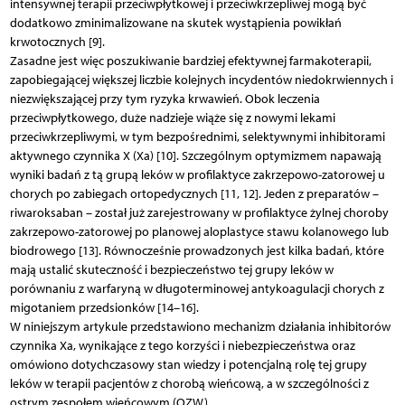
intensywnej terapii przeciwpłytkowej i przeciwkrzepliwej mogą być
dodatkowo zminimalizowane na skutek wystąpienia powikłań
krwotocznych [9].
Zasadne jest więc poszukiwanie bardziej efektywnej farmakoterapii,
zapobiegającej większej liczbie kolejnych incydentów niedokrwiennych i
niezwiększającej przy tym ryzyka krwawień. Obok leczenia
przeciwpłytkowego, duże nadzieje wiąże się z nowymi lekami
przeciwkrzepliwymi, w tym bezpośrednimi, selektywnymi inhibitorami
aktywnego czynnika X (Xa) [10]. Szczególnym optymizmem napawają
wyniki badań z tą grupą leków w profilaktyce zakrzepowo-zatorowej u
chorych po zabiegach ortopedycznych [11, 12]. Jeden z preparatów –
riwaroksaban – został już zarejestrowany w profilaktyce żylnej choroby
zakrzepowo-zatorowej po planowej aloplastyce stawu kolanowego lub
biodrowego [13]. Równocześnie prowadzonych jest kilka badań, które
mają ustalić skuteczność i bezpieczeństwo tej grupy leków w
porównaniu z warfaryną w długoterminowej antykoagulacji chorych z
migotaniem przedsionków [14–16].
W niniejszym artykule przedstawiono mechanizm działania inhibitorów
czynnika Xa, wynikające z tego korzyści i niebezpieczeństwa oraz
omówiono dotychczasowy stan wiedzy i potencjalną rolę tej grupy
leków w terapii pacjentów z chorobą wieńcową, a w szczególności z
ostrym zespołem wieńcowym (OZW).