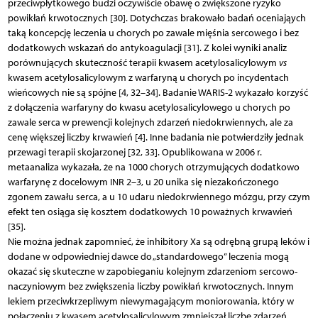
przeciwpłytkowego budzi oczywiście obawę o zwiększone ryzyko
powikłań krwotocznych [30]. Dotychczas brakowało badań oceniająych
taką koncepcję leczenia u chorych po zawale mięśnia sercowego i bez
dodatkowych wskazań do antykoagulacji [31]. Z kolei wyniki analiz
porównujących skuteczność terapii kwasem acetylosalicylowym
vs
kwasem acetylosalicylowym z warfaryną u chorych po incydentach
wieńcowych nie są spójne [4, 32–34]. Badanie WARIS-2 wykazało korzyść
z dołączenia warfaryny do kwasu acetylosalicylowego u chorych po
zawale serca w prewencji kolejnych zdarzeń niedokrwiennych, ale za
cenę większej liczby krwawień [4]. Inne badania nie potwierdziły jednak
przewagi terapii skojarzonej [32, 33]. Opublikowana w 2006 r.
metaanaliza wykazała, że na 1000 chorych otrzymujących dodatkowo
warfarynę z docelowym INR 2–3, u 20 unika się niezakończonego
zgonem zawału serca, a u 10 udaru niedokrwiennego mózgu, przy czym
efekt ten osiąga się kosztem dodatkowych 10 poważnych krwawień
[35].
Nie można jednak zapomnieć, że inhibitory Xa są odrębną grupą leków i
dodane w odpowiedniej dawce do „standardowego” leczenia mogą
okazać się skuteczne w zapobieganiu kolejnym zdarzeniom sercowo-
naczyniowym bez zwiększenia liczby powikłań krwotocznych. Innym
lekiem przeciwkrzepliwym niewymagającym moniorowania, który w
połączeniu z kwasem acetylosalicylowym zmniejszał liczbę zdarzeń