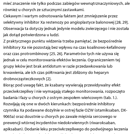
mieć znaczenie nie tylko podczas zabiegów wewnątrznaczyniowych, ale
również u chorych ze sztucznymi zastawkami.
Ciekawym i wartym odnotowania faktem jest zmniejszenie przez
selektywny inhibitor Xa restenozy po angioplastyce balonowej [28, 29].
Obserwacja ta dotyczy jednak jedynie modelu zwierzęcego i nie została
jak dotąd potwierdzona u ludzi.
Z praktycznego punktu widzenia trzeba pamiętać, że bezpośrednie
inhibitory Xa nie pozostają bez wpływu na czas koalinowo-kefalinowy
oraz czas protrombinowy [25, 26]. Parametrów tych nie używa się
jednak w celu monitorowania efektów leczenia. Ograniczeniem tej
grupy leków jest brak antidotum w razie przedawkowania lub
krwawienia, ale ich czas półtrwania jest zbliżony do heparyn
drobnocząsteczkowych [2].
Biorąc pod uwagę fakt, że ksabany wywierają przewidywalny efekt
przeciwkrzepliwy i nie wymagają stałego monitorowania, rozpoczęto
badania I fazy u chorych z ostrym zespołem wieńcowym (tab. 1.).
Rozwijają się one w dwóch kierunkach: bezpośrednie inhibitory
czynnika Xa podawane dożylnie w ostrej fazie OZW (otamiksaban, DX-
9065a) oraz doustnie u chorych po zawale mięśnia sercowego w
prewencji wtórnej incydentów niedokrwiennych (riwaroksaban,
apiksaban). Dodanie leku przeciwkrzepliwego do podwójnego leczenia