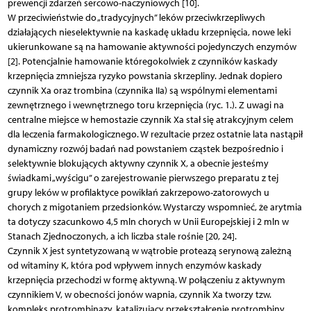
prewencji zdarzeń sercowo-naczyniowych [10].
W przeciwieństwie do „tradycyjnych” leków przeciwkrzepliwych
działających nieselektywnie na kaskadę układu krzepnięcia, nowe leki
ukierunkowane są na hamowanie aktywności pojedynczych enzymów
[2]. Potencjalnie hamowanie któregokolwiek z czynników kaskady
krzepnięcia zmniejsza ryzyko powstania skrzepliny. Jednak dopiero
czynnik Xa oraz trombina (czynnika IIa) są wspólnymi elementami
zewnętrznego i wewnętrznego toru krzepnięcia (ryc. 1.). Z uwagi na
centralne miejsce w hemostazie czynnik Xa stał się atrakcyjnym celem
dla leczenia farmakologicznego. W rezultacie przez ostatnie lata nastąpił
dynamiczny rozwój badań nad powstaniem cząstek bezpośrednio i
selektywnie blokujących aktywny czynnik X, a obecnie jesteśmy
świadkami „wyścigu” o zarejestrowanie pierwszego preparatu z tej
grupy leków w profilaktyce powikłań zakrzepowo-zatorowych u
chorych z migotaniem przedsionków. Wystarczy wspomnieć, że arytmia
ta dotyczy szacunkowo 4,5 mln chorych w Unii Europejskiej i 2 mln w
Stanach Zjednoczonych, a ich liczba stale rośnie [20, 24].
Czynnik X jest syntetyzowaną w wątrobie proteazą serynową zależną
od witaminy K, która pod wpływem innych enzymów kaskady
krzepnięcia przechodzi w formę aktywną. W połączeniu z aktywnym
czynnikiem V, w obecności jonów wapnia, czynnik Xa tworzy tzw.
kompleks protrombinazy, katalizujący przekształcenie protrombiny