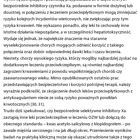
bezpośrednie inhibitory czynnika Xa, podawane w formie dożylnej lub
doustnej, w połączeniu z leczeniem przeciwpłytkowym mogą zmniejszać
ryzyko kolejnych incydentów wieńcowych, nie zwiększając przy tym
ryzyka krwawień. Nie wykazano ponadto, aby leki te cechowały inne
istotne działania niepożądane, a w szczególności hepatotoksyczność.
Wydaje się jednak, że największe znaczenie ma staranne
wyselekcjonowanie chorych mogących odnieść korzyść z takiego
połączenia oraz dobór odpowiedniej dawki leku i czasu leczenia.
Niestety, chorzy wysokiego ryzyka, którzy mogliby najbardziej zyskać na
dodatkowym leczeniu przeciwkrzepliwym, są również najbardziej
zagrożeni krwawieniami z powodu współistniejących chorób czy
zaawansowanego wieku. Mimo opublikowanych ostatnio prac
przedstawiających bezpieczeństwo i korzyści potrójnej terapii, należy
wyraźnie podkreślić, że skojarzenie dwóch leków przeciwpłytkowych z
antykoagulantem niesie ze sobą ryzyko poważnych powikłań
krwotocznych [30, 31].
Trudo dziś spekulować, czy bezpośrednie selektywne inhibitory Xa
zastąpią inne leki przeciwkrzepliwe w leczeniu OZW lub dołączą do
obecnego standardu – kwas acetylo-salicylowy z klopidogrelem – po
zawale mięśnia sercowego i na jak długi okres. Przeniesienie wyników
badań na praktykę kliniczną może się okazać utrudnione także z tego