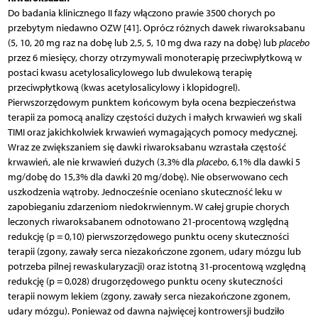
Do badania klinicznego II fazy włączono prawie 3500 chorych po
przebytym niedawno OZW [41]. Oprócz różnych dawek riwaroksabanu
(5, 10, 20 mg raz na dobę lub 2,5, 5, 10 mg dwa razy na dobę) lub
placebo
przez 6 miesięcy, chorzy otrzymywali monoterapię przeciwpłytkową w
postaci kwasu acetylosalicylowego lub dwulekową terapię
przeciwpłytkową (kwas acetylosalicylowy i klopidogrel).
Pierwszorzędowym punktem końcowym była ocena bezpieczeństwa
terapii za pomocą analizy częstości dużych i małych krwawień wg skali
TIMI oraz jakichkolwiek krwawień wymagających pomocy medycznej.
Wraz ze zwiększaniem się dawki riwaroksabanu wzrastała częstość
krwawień, ale nie krwawień dużych (3,3% dla
placebo
, 6,1% dla dawki 5
mg/dobę do 15,3% dla dawki 20 mg/dobę). Nie obserwowano cech
uszkodzenia wątroby. Jednocześnie oceniano skuteczność leku w
zapobieganiu zdarzeniom niedokrwiennym. W całej grupie chorych
leczonych riwaroksabanem odnotowano 21-procentową względną
redukcję (p = 0,10) pierwszorzędowego punktu oceny skuteczności
terapii (zgony, zawały serca niezakończone zgonem, udary mózgu lub
potrzeba pilnej rewaskularyzacji) oraz istotną 31-procentową względną
redukcję (p = 0,028) drugorzędowego punktu oceny skuteczności
terapii nowym lekiem (zgony, zawały serca niezakończone zgonem,
udary mózgu). Ponieważ od dawna najwięcej kontrowersji budziło