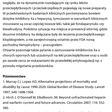
względu, że na dynamicznie rozwijającym się rynku leków
przeciwpłytkowych i przeciwkrzepliwych pojawiają się nowe preparaty.
W przedstawionych badaniach klinicznych porównywano bowiem
dożylne inhibitory Xa z heparyną, tymczasem w warunkach klinicznych
stosowane są coraz częściej nowsze leki, takie jak fondaparynuks czy
biwalirudyna. Podobna sytuacja ma miejsce w prewencji wtórnej, gdzie
doustne inhibitory Xa dołączane były do leczenia przeciwpłytkowego
klopidogrelem, a nie zarejestrowaną ostatnio przez FDA nową
pochodną tienopirydyny – prasugrelem.
Otwarte pozostaje także pytanie o zastosowanie inhibitorów Xa u
chorych opornych lub uczulonych na leki przeciwpłytkowe oraz u osób
po zawale serca ze wskazaniami do przewlekłej antykoagulacji np. z
powodu migotania przedsionków.
Piśmiennictwo
1. Murray CJ, Lopez AD. Alternative projections of mortality and
disability by cause 1990-2020: Global Burden of Disease Study. Lancet
1997; 349: 1498-1504.
2. Hirsh J, O’Donnell M, Eikelboom JW. Beyond unfractionated heparin
and warfarin: current and future advances. Circulation 2007; 116: 552-
560.