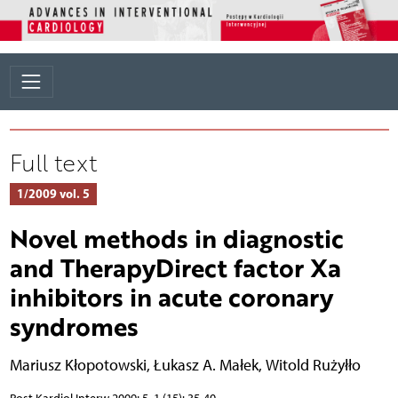
Full text
1/2009 vol. 5
Novel methods in diagnostic
and TherapyDirect factor Xa
inhibitors in acute coronary
syndromes
Mariusz Kłopotowski
,
Łukasz A. Małek
,
Witold Rużyłło