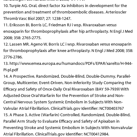
10. Turpie AG. Oral, direct factor Xa inhibitors in development for the
prevention and treatment of thromboembolic diseases. Arterioscler
Thromb Vasc Biol 2007; 27: 1238-1247.
11. Eriksson BI, Borris LC, Friedman RJ i wsp. Rivaroxaban
versus
enoxaparin for thromboprophylaxis after hip arthroplasty. N Engl J Med
2008; 358: 2765-2775.
12. Lassen MR, Ageno W, Borris LC i wsp. Rivaroxaban
versus
enoxaparin
for thromboprophylaxis after knee arthroplasty. N Engl J Med 2008; 358:
2776-2786.
13. http://www.emea.europa.eu/humandocs/PDFs/EPAR/xarelto/H-944-
PI-pl.pdf
14. A Prospective, Randomized, Double-Blind, Double-Dummy, Parallel-
Group, Multicenter, Event-Driven, Non-Inferiority Study Comparing the
Efficacy and Safety of Once-Daily Oral Rivaroxaban (BAY 59-7939) With
Adjusted-Dose Oral Warfarin for the Prevention of Stroke and Non-
Central Nervous System Systemic Embolism in Subjects With Non-
Valvular Atrial Fibrillation. ClinicalTrials.gov Identifier: NCT00403767
15. A Phase 3, Active (Warfarin) Controlled, Randomized, Double-Blind,
Parallel Arm Study to Evaluate Efficacy and Safety of Apixaban in
Preventing Stroke and Systemic Embolism in Subjects With Nonvalvular
Atrial Fibrillation. ClinicalTrials.gov Identifier: NCT00412984.