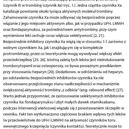
(czynnik II) w trombinę (czynnik IIa) (ryc. 1.). Jedna cząstka czynnika Xa
katalizuje powstanie około tysiąca aktywnych molekuł trombiny.
Zahamowanie czynnika Xa może odbywać się bezpośrednio poprzez
wiązanie z jego miejscem aktywnym albo, jak w przypadku UFH, LMWH
oraz fondaparynuksu, za pośrednictwem antytrombiny, przy czym
wymienione leki cechuje coraz większa selektywność [2, 21].
Bezpośrednie inhibitory czynnika Xa wiążą się w stosunku 1:1 zarówno z
wolnym czynnikiem Xa, jak i znajdującym się w kompleksie
protrombinazy, przez co teoretycznie mogą wywoływać większy efekt
przeciwkrzepliwy [25, 26]. Istotną zaletą tych leków jest nieindukowanie
trombocytopenii oraz osteoporozy, co bywa poważnym powikłaniem
przy stosowaniu heparyn [20]. Dodatkowo, w odróżnieniu od heparyn,
po odstawieniu bezpośrednich inhibitorów czynnika Xa nie
obserwowano przejściowego stanu nadkrzepliwości w mechanizmie
zwiększonej aktywności trombiny „z odbicia” (ang. rebound effect) [27].
Warto jednak przypomnieć, że zastosowanie selektywnych inhibitorów
czynnika Xa: fondaparynuksu i zbyt małych dawek otamiksabanu,
podczas interwencji wieńcowej wiązało się z powstawaniem skrzeplin w
cewniku. Fakt ten wytłumaczono częściowo brakiem wpływu tych leków
(w przeciwieństwie do UFH i LMWH) na aktywność czynników toru
wewnętrznego krzepnięcia (czynnika kontaktu). Teoretycznie może to