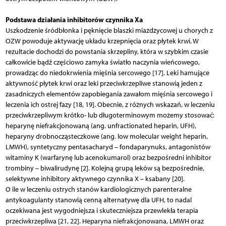
Podstawa działania inhibitorów czynnika Xa
Uszkodzenie śródbłonka i pęknięcie blaszki miażdżycowej u chorych z
OZW powoduje aktywację układu krzepnięcia oraz płytek krwi. W
rezultacie dochodzi do powstania skrzepliny, która w szybkim czasie
całkowicie bądź częściowo zamyka światło naczynia wieńcowego,
prowadząc do niedokrwienia mięśnia sercowego [17]. Leki hamujące
aktywność płytek krwi oraz leki przeciwkrzepliwe stanowią jeden z
zasadniczych elementów zapobiegania zawałom mięśnia sercowego i
leczenia ich ostrej fazy [18, 19]. Obecnie, z różnych wskazań, w leczeniu
przeciwkrzepliwym krótko- lub długoterminowym możemy stosować:
heparynę niefrakcjonowaną (ang. unfractionated heparin, UFH),
heparyny drobnocząsteczkowe (ang. low molecular weight heparin,
LMWH), syntetyczny pentasacharyd – fondaparynuks, antagonistów
witaminy K (warfarynę lub acenokumarol) oraz bezpośredni inhibitor
trombiny – biwalirudynę [2]. Kolejną grupą leków są bezpośrednie,
selektywne inhibitory aktywnego czynnika X – ksabany [20].
O ile w leczeniu ostrych stanów kardiologicznych parenteralne
antykoagulanty stanowią cenną alternatywę dla UFH, to nadal
oczekiwana jest wygodniejsza i skuteczniejsza przewlekła terapia
przeciwkrzepliwa [21, 22]. Heparyna niefrakcjonowana, LMWH oraz