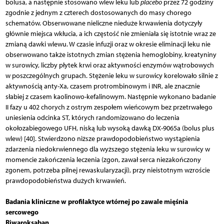
bolusa, a następnie stosowano wlew leku lub
placebo
przez 72 godziny
zgodnie z jednym z czterech dostosowanych do masy chorego
schematów. Obserwowane nieliczne nieduże krwawienia dotyczyły
głównie miejsca wkłucia, a ich częstość nie zmieniała się istotnie wraz ze
zmianą dawki wlewu. W czasie infuzji oraz w okresie eliminacji leku nie
obserwowano także istotnych zmian stężenia hemoglobiny, kreatyniny
w surowicy, liczby płytek krwi oraz aktywności enzymów wątrobowych
w poszczególnych grupach. Stężenie leku w surowicy korelowało silnie z
aktywnością anty-Xa, czasem protrombinowym i INR, ale znacznie
słabiej z czasem kaolinowo-kefalinowym. Następnie wykonano badanie
II fazy u 402 chorych z ostrym zespołem wieńcowym bez przetrwałego
uniesienia odcinka ST, których randomizowano do leczenia
okołozabiegowego UFH, niską lub wysoką dawką DX-9065a (bolus plus
wlew) [40]. Stwierdzono niższe prawdopodobieństwo wystąpienia
zdarzenia niedokrwiennego dla wyższego stężenia leku w surowicy w
momencie zakończenia leczenia (zgon, zawał serca niezakończony
zgonem, potrzeba pilnej rewaskularyzacji), przy nieistotnym wzroście
prawdopodobieństwa dużych krwawień.
Badania kliniczne w profilaktyce wtórnej po zawale mięśnia
sercowego
Riwaroksaban