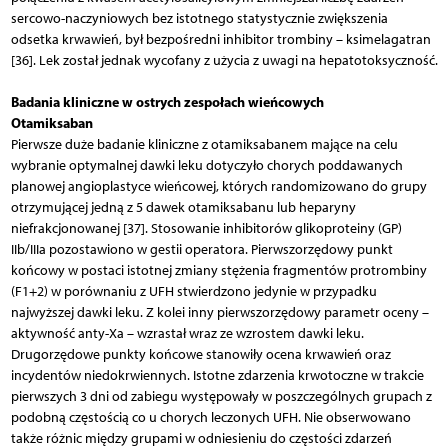
sercowo-naczyniowych bez istotnego statystycznie zwiększenia
odsetka krwawień, był bezpośredni inhibitor trombiny – ksimelagatran
[36]. Lek został jednak wycofany z użycia z uwagi na hepatotoksyczność.
Badania kliniczne w ostrych zespołach wieńcowych
Otamiksaban
Pierwsze duże badanie kliniczne z otamiksabanem mające na celu
wybranie optymalnej dawki leku dotyczyło chorych poddawanych
planowej angioplastyce wieńcowej, których randomizowano do grupy
otrzymującej jedną z 5 dawek otamiksabanu lub heparyny
niefrakcjonowanej [37]. Stosowanie inhibitorów glikoproteiny (GP)
IIb/IIIa pozostawiono w gestii operatora. Pierwszorzędowy punkt
końcowy w postaci istotnej zmiany stężenia fragmentów protrombiny
(F1+2) w porównaniu z UFH stwierdzono jedynie w przypadku
najwyższej dawki leku. Z kolei inny pierwszorzędowy parametr oceny –
aktywność anty-Xa – wzrastał wraz ze wzrostem dawki leku.
Drugorzędowe punkty końcowe stanowiły ocena krwawień oraz
incydentów niedokrwiennych. Istotne zdarzenia krwotoczne w trakcie
pierwszych 3 dni od zabiegu występowały w poszczególnych grupach z
podobną częstością co u chorych leczonych UFH. Nie obserwowano
także różnic między grupami w odniesieniu do częstości zdarzeń