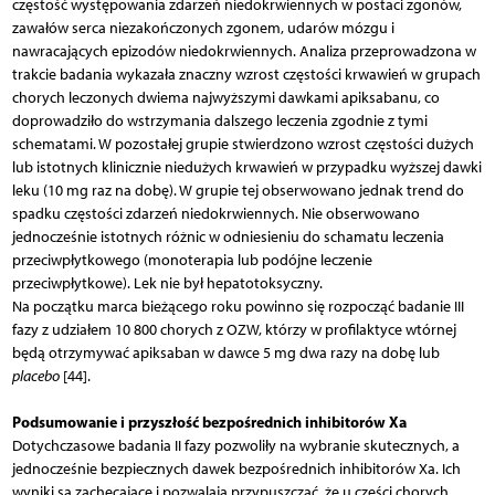
częstość występowania zdarzeń niedokrwiennych w postaci zgonów,
zawałów serca niezakończonych zgonem, udarów mózgu i
nawracających epizodów niedokrwiennych. Analiza przeprowadzona w
trakcie badania wykazała znaczny wzrost częstości krwawień w grupach
chorych leczonych dwiema najwyższymi dawkami apiksabanu, co
doprowadziło do wstrzymania dalszego leczenia zgodnie z tymi
schematami. W pozostałej grupie stwierdzono wzrost częstości dużych
lub istotnych klinicznie niedużych krwawień w przypadku wyższej dawki
leku (10 mg raz na dobę). W grupie tej obserwowano jednak trend do
spadku częstości zdarzeń niedokrwiennych. Nie obserwowano
jednocześnie istotnych różnic w odniesieniu do schamatu leczenia
przeciwpłytkowego (monoterapia lub podójne leczenie
przeciwpłytkowe). Lek nie był hepatotoksyczny.
Na początku marca bieżącego roku powinno się rozpocząć badanie III
fazy z udziałem 10 800 chorych z OZW, którzy w profilaktyce wtórnej
będą otrzymywać apiksaban w dawce 5 mg dwa razy na dobę lub
placebo
[44].
Podsumowanie i przyszłość bezpośrednich inhibitorów Xa
Dotychczasowe badania II fazy pozwoliły na wybranie skutecznych, a
jednocześnie bezpiecznych dawek bezpośrednich inhibitorów Xa. Ich
wyniki są zachęcające i pozwalają przypuszczać, że u części chorych