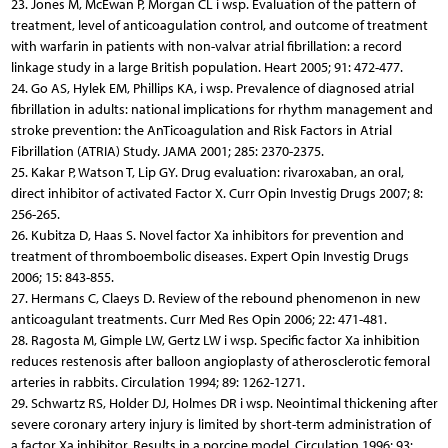
23. Jones M, McEwan P, Morgan CL i wsp. Evaluation of the pattern of
treatment, level of anticoagulation control, and outcome of treatment
with warfarin in patients with non-valvar atrial fibrillation: a record
linkage study in a large British population. Heart 2005; 91: 472-477.
24. Go AS, Hylek EM, Phillips KA, i wsp. Prevalence of diagnosed atrial
fibrillation in adults: national implications for rhythm management and
stroke prevention: the AnTicoagulation and Risk Factors in Atrial
Fibrillation (ATRIA) Study. JAMA 2001; 285: 2370-2375.
25. Kakar P, Watson T, Lip GY. Drug evaluation: rivaroxaban, an oral,
direct inhibitor of activated Factor X. Curr Opin Investig Drugs 2007; 8:
256-265.
26. Kubitza D, Haas S. Novel factor Xa inhibitors for prevention and
treatment of thromboembolic diseases. Expert Opin Investig Drugs
2006; 15: 843-855.
27. Hermans C, Claeys D. Review of the rebound phenomenon in new
anticoagulant treatments. Curr Med Res Opin 2006; 22: 471-481.
28. Ragosta M, Gimple LW, Gertz LW i wsp. Specific factor Xa inhibition
reduces restenosis after balloon angioplasty of atherosclerotic femoral
arteries in rabbits. Circulation 1994; 89: 1262-1271.
29. Schwartz RS, Holder DJ, Holmes DR i wsp. Neointimal thickening after
severe coronary artery injury is limited by short-term administration of
a factor Xa inhibitor. Results in a porcine model. Circulation 1996; 93: