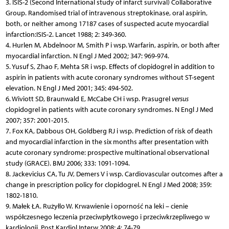
3. ISIS-2 (Second International study of infarct survival) Collaborative
Group. Randomised trial of intravenous streptokinase, oral aspirin,
both, or neither among 17187 cases of suspected acute myocardial
infarction:ISIS-2. Lancet 1988; 2: 349-360.
4. Hurlen M, Abdelnoor M, Smith P i wsp. Warfarin, aspirin, or both after
myocardial infarction. N Engl J Med 2002; 347: 969-974.
5. Yusuf S, Zhao F, Mehta SR i wsp. Effects of clopidogrel in addition to
aspirin in patients with acute coronary syndromes without ST-segent
elevation. N Engl J Med 2001; 345: 494-502.
6. Wiviott SD, Braunwald E, McCabe CH i wsp. Prasugrel
versus
clopidogrel in patients with acute coronary syndromes. N Engl J Med
2007; 357: 2001-2015.
7. Fox KA, Dabbous OH, Goldberg RJ i wsp. Prediction of risk of death
and myocardial infarction in the six months after presentation with
acute coronary syndrome: prospective multinational observational
study (GRACE). BMJ 2006; 333: 1091-1094.
8. Jackevicius CA, Tu JV, Demers V i wsp. Cardiovascular outcomes after a
change in prescription policy for clopidogrel. N Engl J Med 2008; 359:
1802-1810.
9. Małek ŁA. Rużyłlo W. Krwawienie i oporność na leki – cienie
współczesnego leczenia przeciwpłytkowego i przeciwkrzepliwego w
kardiologii. Post Kardiol Interw 2008; 4: 74-79.