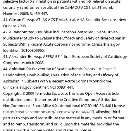
selective factor Xa inhibition in patients with non-ST-elevation acute
coronary syndromes: results of the XaNADU-ACS trial. J Thromb
Haemost 2005; 3: 439-447.
41. Gibson C i wsp. ATLAS ACS TIMI 46 trial. AHA Scientific Sessions, New
Orleans 2008.
42. A Randomized, Double-Blind, Placebo-Controlled, Event-Driven
Multicenter Study to Evaluate the Efficacy and Safety of Rivaroxaban in
Subjects With a Recent Acute Coronary Syndrome. ClinicalTrials.gov
Identifier: NCT00809965.
43. Alexander JH i wsp. APPRAISE-1 tiral. European Society of Cardiology
Congress, Munich 2008.
44. Apixaban for Prevention of Acute Ischemic Events – A Phase 3,
Randomized, Double-Blind, Evaluation of the Safety and Efficacy of
Apixaban In Subjects With a Recent Acute Coronary Syndrome.
ClinicalTrials.gov Identifier: NCT00831441.
Copyright: © 2009 Termedia Sp. z o. o. This is an Open Access article
distributed under the terms of the Creative Commons Attribution-
NonCommercial-ShareAlike 4.0 International (CC BY-NC-SA 4.0) License
(
http://creativecommons.org/licenses/by-nc-sa/4.0/
), allowing third
parties to copy and redistribute the material in any medium or format
and to remix, transform, and build upon the material, provided the
original work is properly cited and states its license.