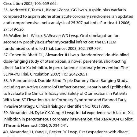
Circulation 2002; 106: 659-665.
35. Andreotti F, Testa L, Biondi-Zoccai GG i wsp. Aspirin plus warfarin
compared to aspirin alone after acute coronary syndromes: an updated
and comprehensive meta-analysis of 25 307 patients. Eur Heart J 2006;
27: 519-526.
36. Wallentin L, Wilcox R, Weaver WD i wsp. Oral ximelagatran for
secondary prophylaxis after myocardial infarction: the ESTEEM
randomised controlled trial. Lancet 2003; 362: 789-797.
37. Cohen M, Bhatt DL, Alexander JH i wsp. Randomized, double-blind,
dose-ranging study of otamixaban, a novel, parenteral, short-acting
direct factor Xa inhibitor, in percutaneous coronary intervention. The
SEPIA-PCI Trial. Circulation 2007; 115: 2642-2651.
38. A Randomized, Double-Blind, Triple-Dummy, Dose-Ranging Study,
Including an Active Control of Unfractionated Heparin and Eptifibatide,
to Evaluate the Clinical Efficacy and Safety of Otamixaban, in Patients
With Non-ST Elevation Acute Coronary Syndrome and Planned Early
Invasive Strategy. ClinicalTrials.gov Identifier: NCT00317395.
39. Alexander JH, Dyke CK, Yang H i wsp. Initial experience with factor-Xa
inhibition in percutaneous coronary intervention: the XaNADU-PCI pilot.
J Thromb Haemost 2004; 2: 234-241.
40. Alexander JH, Yang H, Becker RC i wsp. First experience with direct,