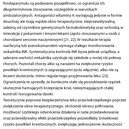
fondaparynuks są podawane pozajelitowo, co ogranicza ich
długoterminowe stosowanie, szczególnie w warunkach
ambulatoryjnych. Antagoniści witaminy K występują jedynie w formie
doustnej, ale mają wąskie okno terapeutyczne, nieprzewidywalną,
zależną od czynników genetycznych farmakokinetykę oraz wchodzą w
interakcje z pokarmem i innymi lekami często stosowanymi u osób z
chorobami sercowo-naczyniowymi [21, 22]. W rezultacie terapia
warfaryną lub acenokumarolem wymaga stałego monitorowania
wskaźnika INR. Systematyczna kontrola INR bywa jednak uciążliwa, a
zalecane wartości wskaźnika uzyskuje się zaledwie u mniej niż połowy
chorych. Pozostali chorzy albo są narażeni na zwiększone ryzyko
powikłań krwotocznych (z zagrażającymi życiu włącznie), albo nie są
leczeni skutecznie, mimo regularnego przyjmowania leku [23].
Ograniczenia te sprawiły, że konieczne stało się poszukiwanie cząstek
skutecznie hamujących krzepnięcie krwi, niewymagających stałej
kontroli i korygowania dawki.
Teoretycznie poprawa bezpieczeństwa leku przeciwkrzepliwego poprzez
zwiększenie okna terapeutycznego, skrócenie okresu półtrwania,
możliwość szybkiego odwrócenia działania w razie przedawkowania
oraz przewidywalny efekt przeciwkrzepliwy pozwoliłaby zniwelować
ryzyko powikłań krwotocznych, zwiększając jednocześnie skuteczność