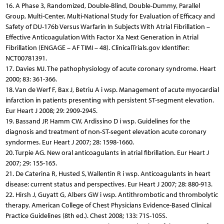
16. A Phase 3, Randomized, Double-Blind, Double-Dummy, Parallel
Group, Multi-Center, Multi-National Study for Evaluation of Efficacy and
Safety of DU-176b Versus Warfarin In Subjects With Atrial Fibrillation –
Effective Anticoagulation With Factor Xa Next Generation in Atrial
Fibrillation (ENGAGE – AF TIMI – 48). ClinicalTrials.gov Identifier:
NCT00781391.
17. Davies MJ. The pathophysiology of acute coronary syndrome. Heart
2000; 83: 361-366.
18. Van de Werf F, Bax J, Betriu A i wsp. Management of acute myocardial
infarction in patients presenting with persistent ST-segment elevation.
Eur Heart J 2008; 29: 2909-2945.
19. Bassand JP, Hamm CW, Ardissino D i wsp. Guidelines for the
diagnosis and treatment of non-ST-segent elevation acute coronary
syndormes. Eur Heart J 2007; 28: 1598-1660.
20. Turpie AG. New oral anticoagulants in atrial fibrillation. Eur Heart J
2007; 29: 155-165.
21. De Caterina R, Husted S, Wallentin R i wsp. Anticoagulants in heart
disease: current status and perspectives. Eur Heart J 2007; 28: 880-913.
22. Hirsh J, Guyatt G, Albers GW i wsp. Antithrombotic and thrombolytic
therapy. American College of Chest Physicians Evidence-Based Clinical
Practice Guidelines (8th ed.). Chest 2008; 133: 71S-105S.