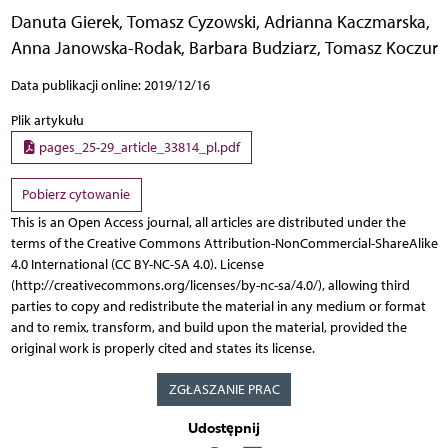
Danuta Gierek
,
Tomasz Cyzowski
,
Adrianna Kaczmarska
,
Anna Janowska-Rodak
,
Barbara Budziarz
,
Tomasz Koczur
Data publikacji online: 2019/12/16
Plik artykułu
pages_25-29_article_33814_pl.pdf
Pobierz cytowanie
This is an Open Access journal, all articles are distributed under the
terms of the Creative Commons Attribution-NonCommercial-ShareAlike
4.0 International (CC BY-NC-SA 4.0). License
(http://creativecommons.org/licenses/by-nc-sa/4.0/), allowing third
parties to copy and redistribute the material in any medium or format
and to remix, transform, and build upon the material, provided the
original work is properly cited and states its license.
ZGŁASZANIE PRAC
Udostępnij