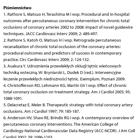
Piśmiennictwo
1. Rathore S, Matsuo H, Terashima M i wsp. Procedural and in-hospital
outcomes after percutaneous coronary intervention for chronic total
occlusions of coronary arteries 2002 to 2008: impact of novel guidewire
techniques. JACC Cardiovasc Interv 2009; 2: 489-497.
2. Rathore S, Katoh O, Matsuo H i wsp. Retrograde percutaneous
recanalization of chronic total occlusion of the coronary arteries:
procedural outcomes and predictors of success in contemporary
practice. Circ Cardiovasc Interv 2009; 2: 124-132.
3. Asakura Y. Udrożnienia przewlekłych okluzji tętnic wieńcowych
techniką wsteczną. W: Bryniarski L, Dudek D (red.). Interwencyjne
leczenie przewlekłych niedrożności tętnic. Exemplum, Poznań 2009.
4. Christofferson RD, Lehmann KG, Martin GV i wsp. Effect of chronic
total coronary occlusion on treatment strategy. Am J Cardiol 2005; 95:
1088-1091.
5. Delacretaz E, Meier B. Therapeutic strategy with total coronary artery
occlusions. Am J Cardiol 1997; 79: 185-187.
6. Anderson HV, Shaw RE, Brindis RG i wsp. A contemporary overview of
percutaneous coronary interventions. The American College of
Cardiology-National Cardiovascular Data Registry (ACC-NCDR). J Am Coll
Cardiol 2002; 39: 1096-1103.