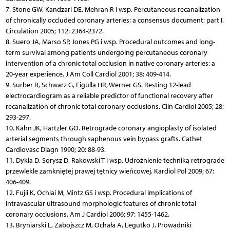
7. Stone GW, Kandzari DE, Mehran R i wsp. Percutaneous recanalization
of chronically occluded coronary arteries: a consensus document: part I.
Circulation 2005; 112: 2364-2372.
8. Suero JA, Marso SP, Jones PG i wsp. Procedural outcomes and long-
term survival among patients undergoing percutaneous coronary
intervention of a chronic total occlusion in native coronary arteries: a
20-year experience. J Am Coll Cardiol 2001; 38: 409-414.
9. Surber R, Schwarz G, Figulla HR, Werner GS. Resting 12-lead
electrocardiogram as a reliable predictor of functional recovery after
recanalization of chronic total coronary occlusions. Clin Cardiol 2005; 28:
293-297.
10. Kahn JK, Hartzler GO. Retrograde coronary angioplasty of isolated
arterial segments through saphenous vein bypass grafts. Cathet
Cardiovasc Diagn 1990; 20: 88-93.
11. Dykla D, Sorysz D, Rakowski T i wsp. Udrożnienie techniką retrograde
przewlekle zamkniętej prawej tętnicy wieńcowej. Kardiol Pol 2009; 67:
406-409.
12. Fujii K, Ochiai M, Mintz GS i wsp. Procedural implications of
intravascular ultrasound morphologic features of chronic total
coronary occlusions. Am J Cardiol 2006; 97: 1455-1462.
13. Bryniarski L, Zabojszcz M, Ochała A, Legutko J. Prowadniki