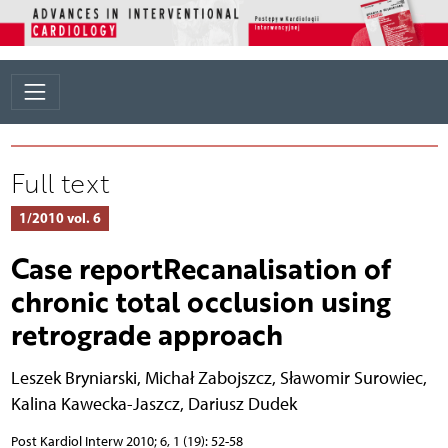
Full text
1/2010 vol. 6
Case reportRecanalisation of
chronic total occlusion using
retrograde approach
Leszek Bryniarski
,
Michał Zabojszcz
,
Sławomir Surowiec
,
Kalina Kawecka-Jaszcz
,
Dariusz Dudek
Post Kardiol Interw 2010; 6, 1 (19): 52-58