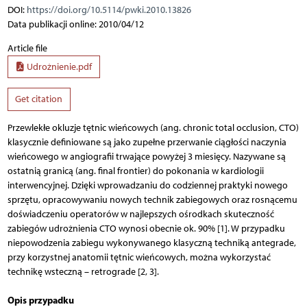
DOI:
https://doi.org/10.5114/pwki.2010.13826
Data publikacji online: 2010/04/12
Article file
Udrożnienie.pdf
Get citation
Przewlekłe okluzje tętnic wieńcowych (ang. chronic total occlusion, CTO)
klasycznie definiowane są jako zupełne przerwanie ciągłości naczynia
wieńcowego w angiografii trwające powyżej 3 miesięcy. Nazywane są
ostatnią granicą (ang. final frontier) do pokonania w kardiologii
interwencyjnej. Dzięki wprowadzaniu do codziennej praktyki nowego
sprzętu, opracowywaniu nowych technik zabiegowych oraz rosnącemu
doświadczeniu operatorów w najlepszych ośrodkach skuteczność
zabiegów udrożnienia CTO wynosi obecnie ok. 90% [1]. W przypadku
niepowodzenia zabiegu wykonywanego klasyczną techniką antegrade,
przy korzystnej anatomii tętnic wieńcowych, można wykorzystać
technikę wsteczną – retrograde [2, 3].
Opis przypadku