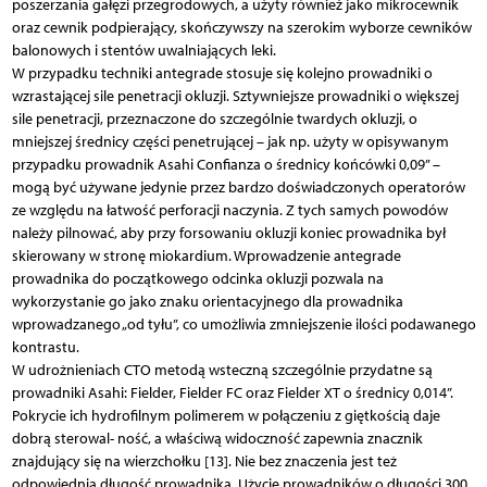
poszerzania gałęzi przegrodowych, a użyty również jako mikrocewnik
oraz cewnik podpierający, skończywszy na szerokim wyborze cewników
balonowych i stentów uwalniających leki.
W przypadku techniki antegrade stosuje się kolejno prowadniki o
wzrastającej sile penetracji okluzji. Sztywniejsze prowadniki o większej
sile penetracji, przeznaczone do szczególnie twardych okluzji, o
mniejszej średnicy części penetrującej – jak np. użyty w opisywanym
przypadku prowadnik Asahi Confianza o średnicy końcówki 0,09” –
mogą być używane jedynie przez bardzo doświadczonych operatorów
ze względu na łatwość perforacji naczynia. Z tych samych powodów
należy pilnować, aby przy forsowaniu okluzji koniec prowadnika był
skierowany w stronę miokardium. Wprowadzenie antegrade
prowadnika do początkowego odcinka okluzji pozwala na
wykorzystanie go jako znaku orientacyjnego dla prowadnika
wprowadzanego „od tyłu”, co umożliwia zmniejszenie ilości podawanego
kontrastu.
W udrożnieniach CTO metodą wsteczną szczególnie przydatne są
prowadniki Asahi: Fielder, Fielder FC oraz Fielder XT o średnicy 0,014”.
Pokrycie ich hydrofilnym polimerem w połączeniu z giętkością daje
dobrą sterowal- ność, a właściwą widoczność zapewnia znacznik
znajdujący się na wierzchołku [13]. Nie bez znaczenia jest też
odpowiednia długość prowadnika. Użycie prowadników o długości 300