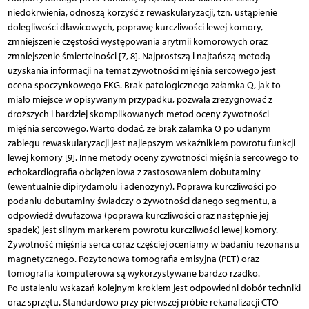
niedokrwienia, odnoszą korzyść z rewaskularyzacji, tzn. ustąpienie
dolegliwości dławicowych, poprawę kurczliwości lewej komory,
zmniejszenie częstości występowania arytmii komorowych oraz
zmniejszenie śmiertelności [7, 8]. Najprostszą i najtańszą metodą
uzyskania informacji na temat żywotności mięśnia sercowego jest
ocena spoczynkowego EKG. Brak patologicznego załamka Q, jak to
miało miejsce w opisywanym przypadku, pozwala zrezygnować z
droższych i bardziej skomplikowanych metod oceny żywotności
mięśnia sercowego. Warto dodać, że brak załamka Q po udanym
zabiegu rewaskularyzacji jest najlepszym wskaźnikiem powrotu funkcji
lewej komory [9]. Inne metody oceny żywotności mięśnia sercowego to
echokardiografia obciążeniowa z zastosowaniem dobutaminy
(ewentualnie dipirydamolu i adenozyny). Poprawa kurczliwości po
podaniu dobutaminy świadczy o żywotności danego segmentu, a
odpowiedź dwufazowa (poprawa kurczliwości oraz następnie jej
spadek) jest silnym markerem powrotu kurczliwości lewej komory.
Żywotność mięśnia serca coraz częściej oceniamy w badaniu rezonansu
magnetycznego. Pozytonowa tomografia emisyjna (PET) oraz
tomografia komputerowa są wykorzystywane bardzo rzadko.
Po ustaleniu wskazań kolejnym krokiem jest odpowiedni dobór techniki
oraz sprzętu. Standardowo przy pierwszej próbie rekanalizacji CTO