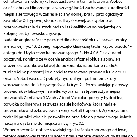
odnotowano niedomykalność zastawki mitralnej I stopnia. Wobec
całości obrazu klinicznego, a w szczególności zachowanej kurczliwości
mięśnia sercowego w zakresie ściany dolnej, braku patologicznych
załamków Q i typowej stenokardii wysiłkowej, odstąpiono od
przeprowadzania dalszych badań i zakwalifikowano pacjentkę do
kolejnej próby rewaskularyzacji.
Badanie angiograficzne potwierdziło obecność okluzji prawej tętnicy
wieńcowej (ryc. 1.). Zabieg rozpoczęto klasyczną techniką „od przodu” –
antegrade. Użyto cewnika prowadzącego RJ No 4.0 6 F z dziurami
bocznymi. Pomimo że w ocenie angiograficznej okluzja sprawiała
wrażenie stosunkowo łatwej do pokonania, napotkano na duże
trudności. W pierwszej kolejności zastosowano prowadnik Fielder XT
(Asahi, Abbot Vascular) pokryty hydrofilnym polimerem, który
wprowadzono do fałszywego światła (ryc. 2.). Pozostawiając pierwszy
prowadnik w fałszywym świetle, wybrano następnie sztywniejszy
prowadnik Confianza 9 (Asahi, Abbot Vascular) pokryty hydrofilną
powłoką polimerową ze zwężającą się końcówką, która nadaje
prowadnikowi stożkowy, zaostrzony kształt (tapered). Wykorzystanie
techniki parallel wire nie pozwoliło na przejście do prawdziwego światła
naczynia dystalnie do miejsca okluzji (ryc. 3.).
Wobec obecności dobrze rozwiniętego krążenia obocznego od lewej
tętnicy wieńcowej zaopatrującego prawą tętnicę wieńcową dystalnie do