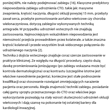
poniżej 60%, nie należy podejmować zabiegu [16]. Klasyczne predyktory
niepowodzenia zabiegu udrożnienia CTO, takie jak: masywne
zwapnienia, krętość naczynia, długość okluzji powyżej 15 mm, przebyty
zawał serca, przebyte pomostowanie aortalno-wieńcowe czy choroba
wielonaczyniowa, dotyczą zabiegów wykonywanych techniką
antegrade. W przypadku udrożnień wstecznych nie znajdują
zastosowania. Najmocniejszym wskaźnikiem niepowodzenia jest
niemożność przejścia prowadnikiem przez kolaterale, a także znaczna
krętość kolaterali i przede wszystkim brak widocznego połączenia do
udrażnianego naczynia [2].
Technika z dojścia wstecznego znajduje coraz szersze zastosowanie w
praktyce klinicznej. Ze względu na długość procedury, często dużą
dawkę promieniowania jonizującego (po zabiegu wskazana może być
kontrola dermatologiczna) oraz kontrastu (szczególne istotne jest
właściwe nawodnienie pacjenta), konieczne jest stałe podnoszenie
kwalifikacji oraz stosowanie rozwiązań zmniejszających narażenie
pacjenta oraz personelu. Biegła znajomość techniki zabiegu, posiadanie
całej gamy sprzętu przeznaczonego do CTO oraz właściwe jego
wykorzystanie pozwalają na stały wzrost skuteczności udrożnień okluzji
wieńcowych i dają szansę na pokonanie tej ostatniej bariery dla
kardiologii inwazyjnej.