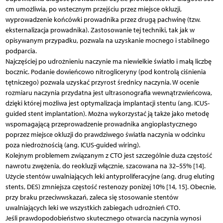
cm umożliwia, po wstecznym przejściu przez miejsce okluzji,
wyprowadzenie końcówki prowadnika przez drugą pachwinę (tzw.
eksternalizacja prowadnika). Zastosowanie tej techniki, tak jak w
opisywanym przypadku, pozwala na uzyskanie mocnego i stabilnego
podparcia.
Najczęściej po udrożnieniu naczynie ma niewielkie światło i małą liczbę
bocznic. Podanie dowieńcowo nitrogliceryny (pod kontrolą ciśnienia
tętniczego) pozwala uzyskać przyrost średnicy naczynia. W ocenie
rozmiaru naczynia przydatna jest ultrasonografia wewnątrzwieńcowa,
dzięki której możliwa jest optymalizacja implantacji stentu (ang. ICUS-
guided stent implantation). Można wykorzystać ją także jako metodę
wspomagającą przeprowadzenie prowadnika angioplastycznego
poprzez miejsce okluzji do prawdziwego światła naczynia w odcinku
poza niedrożnością (ang. ICUS-guided wiring).
Kolejnym problemem związanym z CTO jest szczególnie duża częstość
nawrotu zwężenia, do reokluzji włącznie, szacowana na 32–55% [14].
Użycie stentów uwalniających leki antyproliferacyjne (ang. drug eluting
stents, DES) zmniejsza częstość restenozy poniżej 10% [14, 15]. Obecnie,
przy braku przeciwwskazań, zaleca się stosowanie stentów
uwalniających leki we wszystkich zabiegach udrożnień CTO.
Jeśli prawdopodobieństwo skutecznego otwarcia naczynia wynosi