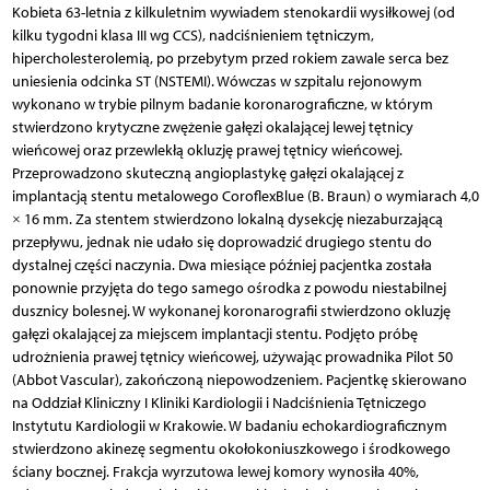
Kobieta 63-letnia z kilkuletnim wywiadem stenokardii wysiłkowej (od
kilku tygodni klasa III wg CCS), nadciśnieniem tętniczym,
hipercholesterolemią, po przebytym przed rokiem zawale serca bez
uniesienia odcinka ST (NSTEMI). Wówczas w szpitalu rejonowym
wykonano w trybie pilnym badanie koronarograficzne, w którym
stwierdzono krytyczne zwężenie gałęzi okalającej lewej tętnicy
wieńcowej oraz przewlekłą okluzję prawej tętnicy wieńcowej.
Przeprowadzono skuteczną angioplastykę gałęzi okalającej z
implantacją stentu metalowego CoroflexBlue (B. Braun) o wymiarach 4,0
× 16 mm. Za stentem stwierdzono lokalną dysekcję niezaburzającą
przepływu, jednak nie udało się doprowadzić drugiego stentu do
dystalnej części naczynia. Dwa miesiące później pacjentka została
ponownie przyjęta do tego samego ośrodka z powodu niestabilnej
dusznicy bolesnej. W wykonanej koronarografii stwierdzono okluzję
gałęzi okalającej za miejscem implantacji stentu. Podjęto próbę
udrożnienia prawej tętnicy wieńcowej, używając prowadnika Pilot 50
(Abbot Vascular), zakończoną niepowodzeniem. Pacjentkę skierowano
na Oddział Kliniczny I Kliniki Kardiologii i Nadciśnienia Tętniczego
Instytutu Kardiologii w Krakowie. W badaniu echokardiograficznym
stwierdzono akinezę segmentu okołokoniuszkowego i środkowego
ściany bocznej. Frakcja wyrzutowa lewej komory wynosiła 40%,