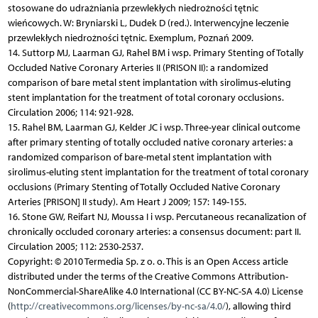
stosowane do udrażniania przewlekłych niedrożności tętnic
wieńcowych. W: Bryniarski L, Dudek D (red.). Interwencyjne leczenie
przewlekłych niedrożności tętnic. Exemplum, Poznań 2009.
14. Suttorp MJ, Laarman GJ, Rahel BM i wsp. Primary Stenting of Totally
Occluded Native Coronary Arteries II (PRISON II): a randomized
comparison of bare metal stent implantation with sirolimus-eluting
stent implantation for the treatment of total coronary occlusions.
Circulation 2006; 114: 921-928.
15. Rahel BM, Laarman GJ, Kelder JC i wsp. Three-year clinical outcome
after primary stenting of totally occluded native coronary arteries: a
randomized comparison of bare-metal stent implantation with
sirolimus-eluting stent implantation for the treatment of total coronary
occlusions (Primary Stenting of Totally Occluded Native Coronary
Arteries [PRISON] II study). Am Heart J 2009; 157: 149-155.
16. Stone GW, Reifart NJ, Moussa I i wsp. Percutaneous recanalization of
chronically occluded coronary arteries: a consensus document: part II.
Circulation 2005; 112: 2530-2537.
Copyright: © 2010 Termedia Sp. z o. o. This is an Open Access article
distributed under the terms of the Creative Commons Attribution-
NonCommercial-ShareAlike 4.0 International (CC BY-NC-SA 4.0) License
(
http://creativecommons.org/licenses/by-nc-sa/4.0/
), allowing third