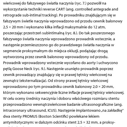
wieńcowej do fałszywego światła naczynia (ryc. 7.) pozwolił na
wykorzystanie techniki reverse CART (ang. controlled antegrade and
retrograde sub-intimal tracking). Po prowadniku znajdującym się w
fałszywym świetle naczynia wprowadzono od przodu cewnik balonowy
2,5 × 20 mm i wykonano kilka inflacji maksymalnie do 12 atm,
poszerzając przestrzeń subintimalną (ryc. 8.). Do tak poszerzonego
fałszywego światła naczynia wprowadzono prowadnik wstecznie, a
następnie przemieszczono go do prawdziwego światła naczynia w
segmencie proksymalnym do miejsca okluzji, podążając drogą
wytworzoną przez cewnik balonowy wprowadzony od przodu.
Prowadnik wprowadzony wstecznie wycofano do aorty i uchwycono
pętlą Goose Neck (ryc. 9.). Następnie usunięto prowadnik poprzez
cewnik prowadzący znajdujący się w prawej tętnicy wieńcowej na
zewnątrz (eksternalizacja). Od strony prawej tętnicy wieńcowej
wprowadzono po tym prowadniku cewnik balonowy 2,0 × 20 mm,
którym wykonano sekwencyjnie liczne inflacje prawej tętnicy wieńcowej.
W celu oceny średnicy naczynia i doboru właściwego rozmiaru stentu
przeprowadzono wewnątrzwieńcowe badanie ultrasonograficzne (ang.
intracoronary ultrasound, ICUS). Następnie implantowano „na zakładkę”
dwa stenty PROMUS (Boston Scientific) powlekane lekiem
antymitotycznym: w dalszym odcinku stent 2,5 × 32 mm, a proksy-