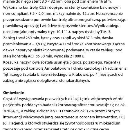
malnie do niego stent 3,0 × 32 mm, oba pod ciśnieniem 16 atm.
Wykonano kontrolę ICUS i doprężono stenty cewnikiem balonowym
non-compliant 3,5 × 2,0 mm, maksymalnie do 12 atm. Na zakończenie
przeprowadzono ponownie kontrolę ultrasonograficzną, potwierdzając
prawidłową apozycję i właściwe rozprężenie stentów. Wynik zabiegu
oceniono jako optymalny (ryc. 10. i 11.), napływ dystalny TIMI 3.
Zabieg trwał 260 min, łączny czas skopii wyniósł 87,3 min, dawka
promieniowania – 3,9 Gy, zużyto 400 ml środka kontrastowego. Łączna
dawka heparyny niefrakcjonowanej, podawanej w czasie zabiegu pod
stałą kontrolą ACT co 30 min, wynosiła 21 000 U.
Koszulka naczyniowa została usunięta 5 godz. po zabiegu. Pacjentka
pozostaje pod kontrolą Ambulatorium I Kliniki Kardiologii i Nadciśnienia
Tętniczego Szpitala Uniwersyteckiego w Krakowie, po 4 miesiącach od
zabiegu nie zgłasza dolegliwości stenokardialnych.
Omówienie
Częstość występowania przewlekłych okluzji tętnic wieńcowych wśród
pacjentów poddanych badaniu koronarograficznemu szacuje się na ok.
30% [4, 5], a zabiegi udrożnień CTO stanowią ok. 12% przezskórnych
interwencji wieńcowych (ang. percutaneous coronary intervention, PCI)
[6]. Pacjenci, u których stwierdza się żywotność obszaru miokardium
zaopatrywanego przez zamkniętą tętnicę oraz kliniczne cechy