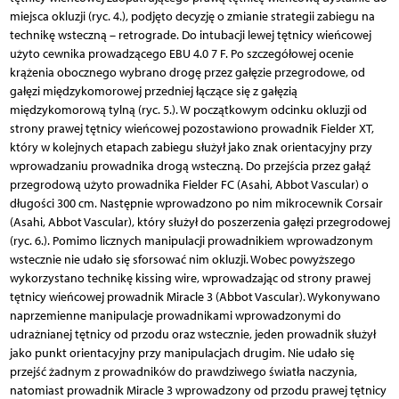
miejsca okluzji (ryc. 4.), podjęto decyzję o zmianie strategii zabiegu na
technikę wsteczną – retrograde. Do intubacji lewej tętnicy wieńcowej
użyto cewnika prowadzącego EBU 4.0 7 F. Po szczegółowej ocenie
krążenia obocznego wybrano drogę przez gałęzie przegrodowe, od
gałęzi międzykomorowej przedniej łączące się z gałęzią
międzykomorową tylną (ryc. 5.). W początkowym odcinku okluzji od
strony prawej tętnicy wieńcowej pozostawiono prowadnik Fielder XT,
który w kolejnych etapach zabiegu służył jako znak orientacyjny przy
wprowadzaniu prowadnika drogą wsteczną. Do przejścia przez gałąź
przegrodową użyto prowadnika Fielder FC (Asahi, Abbot Vascular) o
długości 300 cm. Następnie wprowadzono po nim mikrocewnik Corsair
(Asahi, Abbot Vascular), który służył do poszerzenia gałęzi przegrodowej
(ryc. 6.). Pomimo licznych manipulacji prowadnikiem wprowadzonym
wstecznie nie udało się sforsować nim okluzji. Wobec powyższego
wykorzystano technikę kissing wire, wprowadzając od strony prawej
tętnicy wień­cowej prowadnik Miracle 3 (Abbot Vascular). Wykonywano
naprzemienne manipulacje prowadnikami wprowadzonymi do
udrażnianej tętnicy od przodu oraz wstecznie, jeden prowadnik służył
jako punkt orientacyjny przy manipulacjach drugim. Nie udało się
przejść żadnym z prowadników do prawdziwego światła naczynia,
natomiast prowadnik Miracle 3 wprowadzony od przodu prawej tętnicy