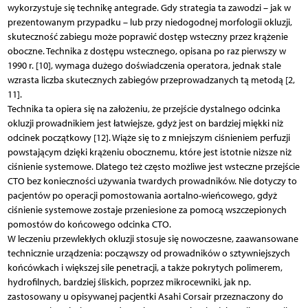
wykorzystuje się technikę antegrade. Gdy strategia ta zawodzi – jak w
prezentowanym przypadku – lub przy niedogodnej morfologii okluzji,
skuteczność zabiegu może poprawić dostęp wsteczny przez krążenie
oboczne. Technika z dostępu wstecznego, opisana po raz pierwszy w
1990 r. [10], wymaga dużego doświadczenia operatora, jednak stale
wzrasta liczba skutecznych zabiegów przeprowadzanych tą metodą [2,
11].
Technika ta opiera się na założeniu, że przejście dystalnego odcinka
okluzji prowadnikiem jest łatwiejsze, gdyż jest on bardziej miękki niż
odcinek początkowy [12]. Wiąże się to z mniejszym ciśnieniem perfuzji
powstającym dzięki krążeniu obocznemu, które jest istotnie niższe niż
ciśnienie systemowe. Dlatego też często możliwe jest wsteczne przejście
CTO bez konieczności używania twardych prowadników. Nie dotyczy to
pacjentów po operacji pomostowania aortalno-wieńcowego, gdyż
ciśnienie systemowe zostaje przeniesione za pomocą wszczepionych
pomostów do końcowego odcinka CTO.
W leczeniu przewlekłych okluzji stosuje się nowoczesne, zaawansowane
technicznie urządzenia: począwszy od prowadników o sztywniejszych
końcówkach i większej sile penetracji, a także pokrytych polimerem,
hydrofilnych, bardziej śliskich, poprzez mikrocewniki, jak np.
zastosowany u opisywanej pacjentki Asahi Corsair przeznaczony do