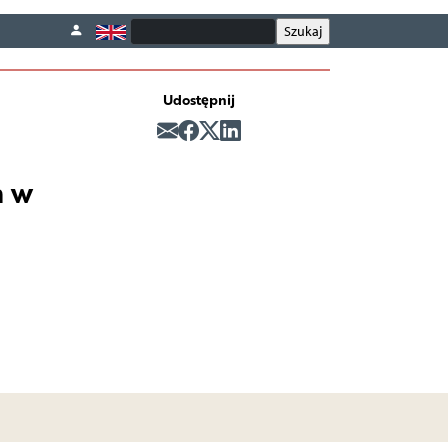
Udostępnij
h w