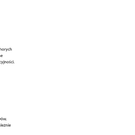
chorych
ne
yjności.
wów,
leżnie