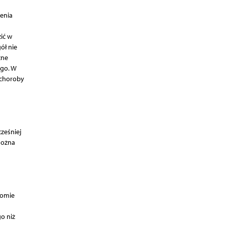
zenia
zić w
ół nie
zne
ego. W
 choroby
ześniej
można
iomie
o niż