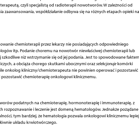
terapeutą, czyli specjalistą od radioterapii nowotworów. W zależności od
nia zaawansowania, współdziałanie odbywa się na różnych etapach opieki n
osowanie chemioterapii przez lekarzy nie posiadających odpowiedniego
logów itp. Podanie choremu na nowotwór niewłaściwej chemioterapii lub
ej szkodliwe niż wstrzymanie się od jej podania. Jest to spowodowane faktem
iczych, a obciąża chorego skutkami ubocznymi oraz
selekcjonuje
komórki
e onkolog kliniczny/chemioterapeuta nie powinien operować i pozostawić 
 i pozostawić chemioterapię onkologowi klinicznemu.
otworów podatnych na chemioterapię, hormonoterapię i immunoterapię, z
 rozpoznawanie i leczenie jest domeną hematologów. Jednakże pożądane 
lności, tym bardziej, że hematologia pozwala onkologowi klinicznemu lepie
głównie układu krwiotwórczego.