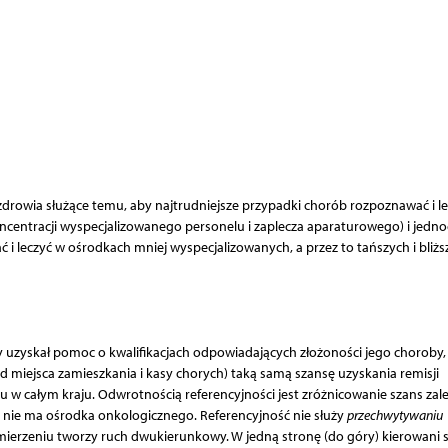
zdrowia służące temu, aby najtrudniejsze przypadki chorób rozpoznawać i l
ncentracji wyspecjalizowanego personelu i zaplecza aparaturowego) i jedno
 leczyć w ośrodkach mniej wyspecjalizowanych, a przez to tańszych i bliżs
 uzyskał pomoc o kwalifikacjach odpowiadających złożoności jego choroby,
od miejsca zamieszkania i kasy chorych) taką samą szansę uzyskania remisji
ku w całym kraju. Odwrotnością referencyjności jest zróżnicowanie szans zal
lub nie ma ośrodka onkologicznego. Referencyjność nie służy
przechwytywaniu
zamierzeniu tworzy ruch dwukierunkowy. W jedną stronę (do góry) kierowani 