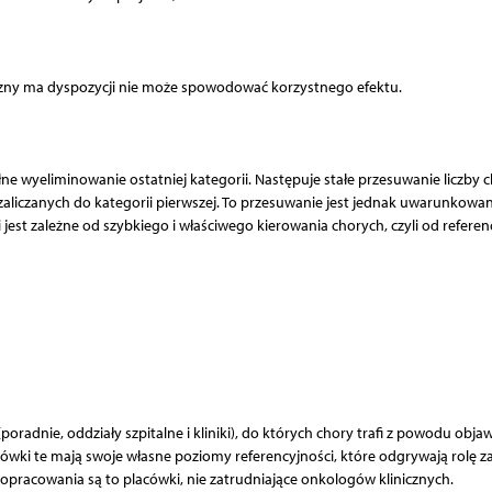
iczny ma dyspozycji nie może spowodować korzystnego efektu.
 wyeliminowanie ostatniej kategorii. Następuje stałe przesuwanie liczby 
 zaliczanych do kategorii pierwszej. To przesuwanie jest jednak uwarunkowa
est zależne od szybkiego i właściwego kierowania chorych, czyli od referenc
(poradnie, oddziały szpitalne i kliniki), do których chory trafi z powodu obja
ki te mają swoje własne poziomy referencyjności, które odgrywają rolę za
pracowania są to placówki, nie zatrudniające onkologów klinicznych.