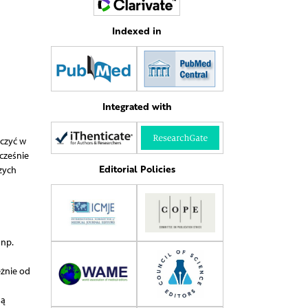
Indexed in
Integrated with
eczyć w
cześnie
Editorial Policies
zych
 np.
eżnie od
są