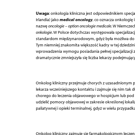
Uwaga
: onkologia kliniczna jest odpowiednikiem specj
medical oncology
Irlandia) jako
, co oznacza onkologię in
nazwę
oncologie – option oncologie medicale
. W Niemczech
onkologie
. W Polsce dotychczas występowała specjalizac
standardom międzynarodowym, gdyż była możliwa do u
Tym niemniej znakomita większość kadry w tej dziedzinie 
wprowadzenia wymogu posiadania pełnej specjalizacji z 
dramatycznie zmniejszyła się liczba lekarzy podejmując
Onkolog kliniczny przejmuje chorych z uzasadnionym p
lekarza wcześniejszego kontaktu i zajmuje się nim tak
chorego do leczenia objawowego w hospicjum lub pod o
udzielić pomocy objawowej w zakresie określonej lokali
paliatywnej i opieki terminalnej, gdyż w wielu przypad
Onkolog kliniczny zajmuje się farmakologicznym lecze