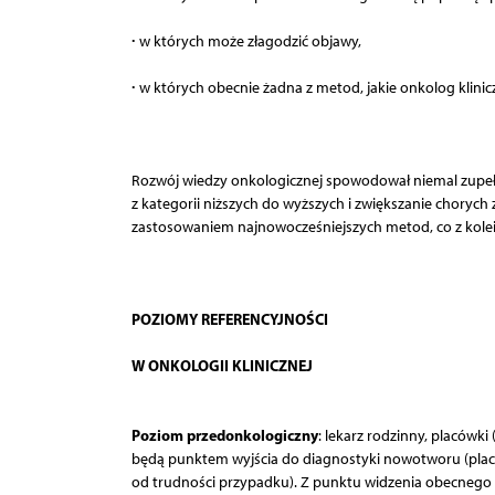
∙
w których może złagodzić objawy,
∙
w których obecnie żadna z metod, jakie onkolog klin
Rozwój wiedzy onkologicznej spowodował niemal zupełne
z kategorii niższych do wyższych i zwiększanie chorych
zastosowaniem najnowocześniejszych metod, co z kolei j
POZIOMY REFERENCYJNOŚCI
W ONKOLOGII KLINICZNEJ
Poziom przedonkologiczny
: lekarz rodzinny, placówki 
będą punktem wyjścia do diagnostyki nowotworu (placów
od trudności przypadku). Z punktu widzenia obecnego o