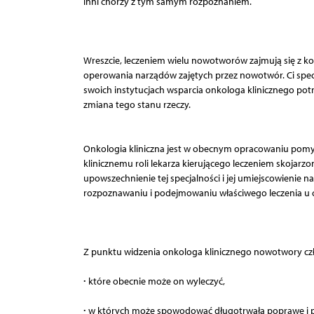
inni chorzy z tym samym rozpoznaniem.
Wreszcie, leczeniem wielu nowotworów zajmują się z kon
operowania narządów zajętych przez nowotwór. Ci specja
swoich instytucjach wsparcia onkologa klinicznego pot
zmiana tego stanu rzeczy.
Onkologia kliniczna jest w obecnym opracowaniu pomyśl
klinicznemu roli lekarza kierującego leczeniem skojarz
upowszechnienie tej specjalności i jej umiejscowienie 
rozpoznawaniu i podejmowaniu właściwego leczenia u
Z punktu widzenia onkologa klinicznego nowotwory czł
∙
które obecnie może on wyleczyć,
∙
w których może spowodować długotrwałą poprawę i prz