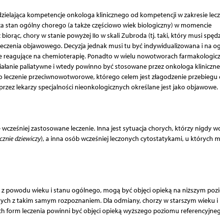
ddzielająca kompetencje onkologa klinicznego od kompetencji w zakresie lec
a stan ogólny chorego (a także częściowo wiek biologiczny) w momencie
iorąc, chory w stanie powyżej IIo w skali Zubroda (tj. taki, który musi spęd
do leczenia objawowego. Decyzja jednak musi tu być indywidualizowana i na og
 reagujące na chemioterapię. Ponadto w wielu nowotworach farmakologic
łanie paliatywne i wtedy powinno być stosowane przez onkologa kliniczn
o leczenie przeciwnowotworowe, którego celem jest złagodzenie przebiegu
zez lekarzy specjalności nieonkologicznych określane jest jako objawowe.
ześniej zastosowane leczenie. Inna jest sytuacja chorych, którzy nigdy wc
cznie dziewiczy
), a inna osób wcześniej leczonych cytostatykami, u których 
a z powodu wieku i stanu ogólnego, mogą być objęci opieką na niższym poz
orych z takim samym rozpoznaniem. Dla odmiany, chorzy w starszym wieku i
h form leczenia powinni być objęci opieką wyższego poziomu referencyjneg