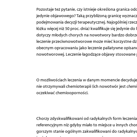
Pozostaje też pytanie, czy istnieje określona granica o
jedynie objawowego? Taką przybliżoną granicę wyznacz
podejmowania decyzji terapeutycznej. Najogólniej rzecz b
łóżku więcej niż 50 proc. dnia) kwalifikuje się jedynie 
dotyczy młodych chorych na nowotwory bardzo dobrze
leczenie przeciwnowotworowe może mieć korzystne dzia
obecnym opracowaniu jako leczenie paliatywne opisan
nowotworowej. Leczenie łagodzące objawy stosowane pr
O możliwościach leczenia w danym momencie decyduje wc
nie otrzymywali chemioterapii (ich nowotwór jest
chemi
oczekiwać chemiooporności.
Chorzy zdyskwalifikowani od radykalnych form leczeni
referencyjnym niż gdyby miało to miejsce u innych ch
gorszym stanie ogólnym zakwalifikowani do radykalnyc