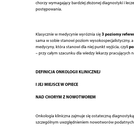
chorzy wymagający bardziej złożonej diagnostyki i lecze
postępowania.
3 poziomy refere
Klasycznie w medycynie wyróżnia się
sama w sobie stanowi poziom wysokospecjalistyczny, a 
po
medycyny, która stanowi dla niej punkt wyjścia, czyli
– przy całym szacunku dla wiedzy lekarzy pracujących 
DEFINICJA ONKOLOGII KLINICZNEJ
I JEJ MIEJSCE W OPIECE
NAD CHORYM Z NOWOTWOREM
Onkologia kliniczna zajmuje się ostateczną diagnostyk
szczególnym uwzględnieniem nowotworów podatnych n