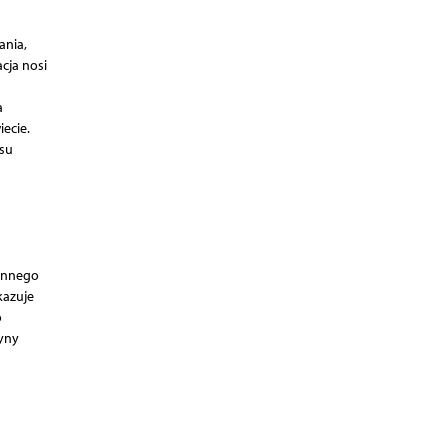
ania,
acja nosi
a
iecie.
asu
 innego
kazuje
o
cyny