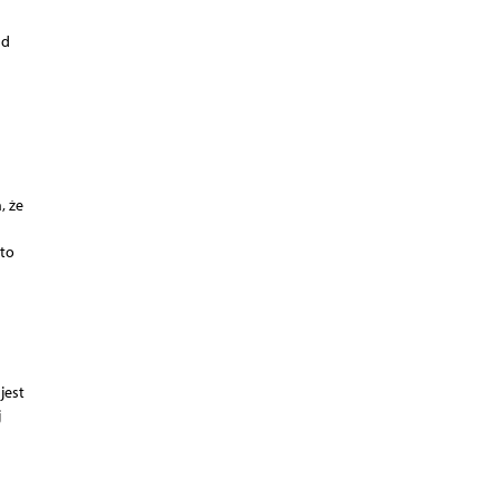
ad
, że
to
jest
j