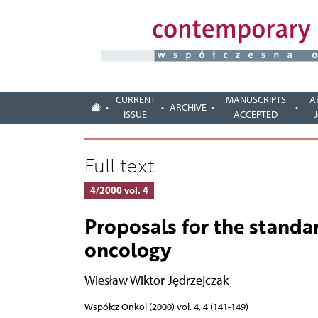
CURRENT
MANUSCRIPTS
A
ARCHIVE
ISSUE
ACCEPTED
Full text
4/2000 vol. 4
Proposals for the standard
oncology
Wiesław Wiktor Jędrzejczak
Współcz Onkol (2000) vol. 4, 4 (141-149)