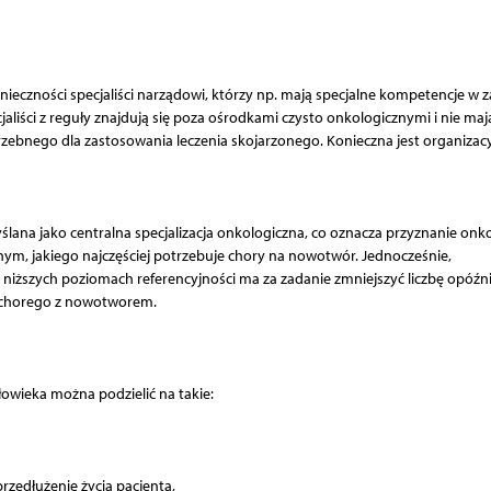
ieczności specjaliści narządowi, którzy np. mają specjalne kompetencje w z
liści z reguły znajdują się poza ośrodkami czysto onkologicznymi i nie maj
rzebnego dla zastosowania leczenia skojarzonego. Konieczna jest organizac
ana jako centralna specjalizacja onkologiczna, co oznacza przyznanie onk
onym, jakiego najczęściej potrzebuje chory na nowotwór. Jednocześnie,
na niższych poziomach referencyjności ma za zadanie zmniejszyć liczbę opóźn
 chorego z nowotworem.
owieka można podzielić na takie:
edłużenie życia pacjenta,