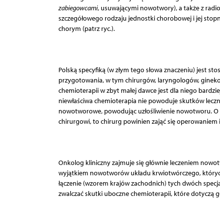
zabiegowcami
, usuwającymi nowotwory), a także z radio
szczegółowego rodzaju jednostki chorobowej i jej stop
chorym (patrz ryc.).
Polską specyfiką (w złym tego słowa znaczeniu) jest st
przygotowania, w tym chirurgów, laryngologów, gineko
chemioterapii w zbyt małej dawce jest dla niego bardzi
niewłaściwa chemioterapia nie powoduje skutków leczn
nowotworowe, powodując uzłośliwienie nowotworu. O il
chirurgowi, to chirurg powinien zająć się operowaniem
Onkolog kliniczny zajmuje się głównie leczeniem now
wyjątkiem nowotworów układu krwiotwórczego, których
łączenie (wzorem krajów zachodnich) tych dwóch specja
zwalczać skutki uboczne chemioterapii, które dotyczą 