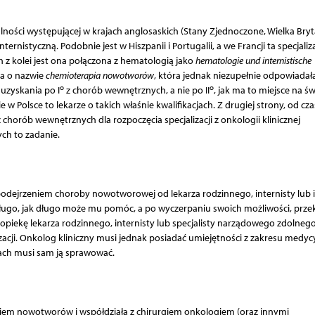
alności występującej w krajach anglosaskich (Stany Zjednoczone, Wielka Bryt
ternistyczną. Podobnie jest w Hiszpanii i Portugalii, a we Francji ta specjaliz
 z kolei jest ona połączona z hematologią jako
hematologie und internistische
ja o nazwie
chemioterapia nowotworów
, która jednak niezupełnie odpowiadał
o
o
zyskania po I
z chorób wewnętrznych, a nie po II
, jak ma to miejsce na św
w Polsce to lekarze o takich właśnie kwalifikacjach. Z drugiej strony, od cz
chorób wewnętrznych dla rozpoczęcia specjalizacji z onkologii klinicznej
ych to zadanie.
odejrzeniem choroby nowotworowej od lekarza rodzinnego, internisty lub
 długo, jak długo może mu pomóc, a po wyczerpaniu swoich możliwości, prze
piekę lekarza rodzinnego, internisty lub specjalisty narządowego zdolneg
zacji. Onkolog kliniczny musi jednak posiadać umiejętności z zakresu medy
kach musi sam ją sprawować.
niem nowotworów i współdziała z chirurgiem onkologiem (oraz innymi