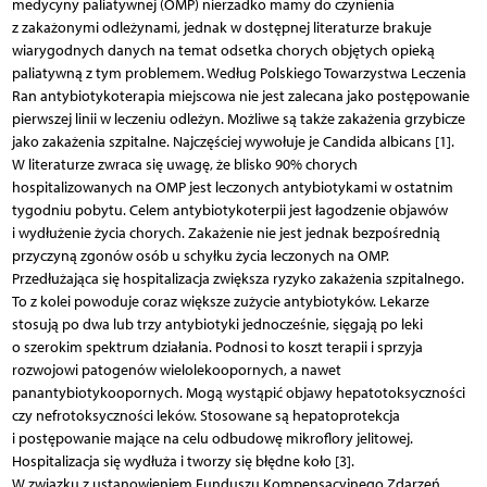
medycyny paliatywnej (OMP) nierzadko mamy do czynienia
z zakażonymi odleżynami, jednak w dostępnej literaturze brakuje
wiarygodnych danych na temat odsetka chorych objętych opieką
paliatywną z tym problemem. Według Polskiego Towarzystwa Leczenia
Ran antybiotykoterapia miejscowa nie jest zalecana jako postępowanie
pierwszej linii w leczeniu odleżyn. Możliwe są także zakażenia grzybicze
jako zakażenia szpitalne. Najczęściej wywołuje je Candida albicans [1].
W literaturze zwraca się uwagę, że blisko 90% chorych
hospitalizowanych na OMP jest leczonych antybiotykami w ostatnim
tygodniu pobytu. Celem antybiotykoterpii jest łagodzenie objawów
i wydłużenie życia chorych. Zakażenie nie jest jednak bezpośrednią
przyczyną zgonów osób u schyłku życia leczonych na OMP.
Przedłużająca się hospitalizacja zwiększa ryzyko zakażenia szpitalnego.
To z kolei powoduje coraz większe zużycie antybiotyków. Lekarze
stosują po dwa lub trzy antybiotyki jednocześ­nie, sięgają po leki
o szerokim spektrum działania. Podnosi to koszt terapii i sprzyja
rozwojowi patogenów wielolekoopornych, a nawet
panantybiotykoopornych. Mogą wystąpić objawy hepatotoksyczności
czy nefrotoksyczności leków. Stosowane są hepatoprotekcja
i postępowanie mające na celu odbudowę mikroflory jelitowej.
Hospitalizacja się wydłuża i tworzy się błędne koło [3].
W związku z ustanowieniem Funduszu Kompensacyjnego Zdarzeń