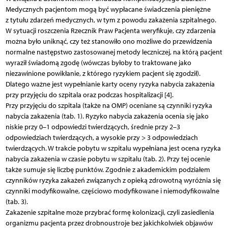
Medycznych pacjentom mogą być wypłacane świadczenia pieniężne
z tytułu zdarzeń medycznych, w tym z powodu zakażenia szpitalnego.
W sytuacji roszczenia Rzecznik Praw Pacjenta weryfikuje, czy zdarzenia
można było uniknąć, czy też stanowiło ono możliwe do przewidzenia
normalne następstwo zastosowanej metody leczniczej, na którą pacjent
wyraził świadomą zgodę (wówczas byłoby to traktowane jako
niezawinione powikłanie, z którego ryzykiem pacjent się zgodził).
Dlatego ważne jest wypełnianie karty oceny ryzyka nabycia zakażenia
przy przyjęciu do szpitala oraz podczas hospitalizacji [4].
Przy przyjęciu do szpitala (także na OMP) oceniane są czynniki ryzyka
nabycia zakażenia (tab. 1). Ryzyko nabycia zakażenia ocenia się jako
niskie przy 0–1 odpowiedzi twierdzących, średnie przy 2–3
odpowiedziach twierdzących, a wysokie przy > 3 odpowiedziach
twierdzących. W trakcie pobytu w szpitalu wypełniana jest ocena ryzyka
nabycia zakażenia w czasie pobytu w szpitalu (tab. 2). Przy tej ocenie
także sumuje się liczbę punktów. Zgodnie z akademickim podziałem
czynników ryzyka zakażeń związanych z opieką zdrowotną wyróżnia się
czynniki modyfikowalne, częściowo modyfikowane i niemodyfikowalne
(tab. 3).
Zakażenie szpitalne może przybrać formę kolonizacji, czyli zasiedlenia
organizmu pacjenta przez drobnoustroje bez jakichkolwiek objawów