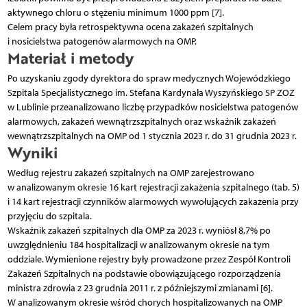
aktywnego chloru o stężeniu minimum 1000 ppm [7].
Celem pracy była retrospektywna ocena zakażeń szpitalnych
i nosicielstwa patogenów alarmowych na OMP.
Materiał i metody
Po uzyskaniu zgody dyrektora do spraw medycznych Wojewódzkiego
Szpitala Specjalistycznego im. Stefana Kardynała Wyszyńskiego SP ZOZ
w Lublinie przeanalizowano liczbę przypadków nosicielstwa patogenów
alarmowych, zakażeń wewnątrzszpitalnych oraz wskaźnik zakażeń
wewnątrzszpitalnych na OMP od 1 stycznia 2023 r. do 31 grudnia 2023 r.
Wyniki
Według rejestru zakażeń szpitalnych na OMP zarejestrowano
w analizowanym okresie 16 kart rejestracji zakażenia szpitalnego (tab. 5)
i 14 kart rejestracji czynników alarmowych wywołujących zakażenia przy
przyjęciu do szpitala.
Wskaźnik zakażeń szpitalnych dla OMP za 2023 r. wyniósł 8,7% po
uwzględnieniu 184 hospitalizacji w analizowanym okresie na tym
oddziale. Wymienione rejestry były prowadzone przez Zespół Kontroli
Zakażeń Szpitalnych na podstawie obowiązującego rozporządzenia
ministra zdrowia z 23 grudnia 2011 r. z późniejszymi zmianami [6].
W analizowanym okresie wśród chorych hospitalizowanych na OMP