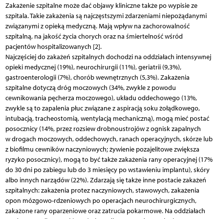
Zakażenie szpitalne może dać objawy kliniczne także po wypisie ze
szpitala. Takie zakażenia są najczęstszymi zdarzeniami niepożądanymi
związanymi z opieką medyczną. Mają wpływ na zachorowalność
szpitalną, na jakość życia chorych oraz na śmiertelność wśród
pacjentów hospitalizowanych [2].
Najczęściej do zakażeń szpitalnych dochodzi na oddziałach intensywnej
opieki medycznej (19%), neurochirurgii (11%), geriatrii (9,3%),
gastroenterologii (7%), chorób wewnętrznych (5,3%). Zakażenia
szpitalne dotyczą dróg moczowych (34%, zwykle z powodu
cewnikowania pęcherza moczowego), układu oddechowego (13%,
zwykle są to zapalenia płuc związane z aspiracją soku żołądkowego,
intubacją, tracheostomią, wentylacją mechaniczną), mogą mieć postać
posocznicy (14%, przez rozsiew drobnoustrojów z ognisk zapalnych
w drogach moczowych, oddechowych, ranach operacyjnych, skórze lub
z biofilmu cewników naczyniowych; żywienie pozajelitowe zwiększa
ryzyko posocznicy), mogą to być także zakażenia rany operacyjnej (17%
do 30 dni po zabiegu lub do 3 miesięcy po wstawieniu implantu), skóry
albo innych narządów (22%). Zdarzają się także inne postacie zakażeń
szpitalnych: zakażenia protez naczyniowych, stawowych, zakażenia
opon mózgowo-rdzeniowych po operacjach neurochirurgicznych,
zakażone rany oparzeniowe oraz zatrucia pokarmowe. Na oddziałach