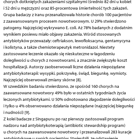
chorych dotkniętych zakażeniami szpitalnymi (średnio 82 dni u kobiet
i 52 dni u mężczyzn) oraz 85-procentowa śmiertelność tych zakażeń.
Grupa badaczy z Iranu przeanalizowała historie chorób 100 pacjentów
z zaawansowanym procesem nowotworowym. U 29% stwierdzono
patogeny. Najczęściej wykrywano E. coli. Aż 78% badanych z dodatnim
wynikiem posiewu miało objawy zakażenia. Wśród stosowanych
antybiotyków przeważały: cef­triakson, lewofloksacyna, gentamycyna
i kolistyna, a także chemioterapeutyk metronidazol. Niestety
zastosowane leczenie okazało się nieskuteczne w łagodzeniu
dolegliwości u chorych z nowotworami, a znacznie zwiększyło koszt
hospitalizacji. Autorzy zaobserwowali liczne działania niepożądane
antybiotykoterapii: wysypki, pokrzywkę, świąd, biegunkę, wymioty.
Najczęściej obserwowali zmiany skórne [8].
W szwedzkim badaniu stwierdzono, że spośród 160 chorych na
zaawansowane nowotwory 49% było w ostatnich tygodniach życia
leczonych antybiotykami. U 50% odnotowano złagodzenie dolegliwości
i tylko u 4% obserwowano działania niepożądane (najczęściej biegunkę
i nudności) [9].
Z kolei badacze z Singapuru po raz pierwszy zastosowali program
nadzoru nad antybiotykoterapią (antibiotic stewardship program)
u chorych na zaawansowane nowotwory i przeanalizowali 283 kuracje
antybiotykowe u swoich pacjentów. Stwierdzili, że odstawienie