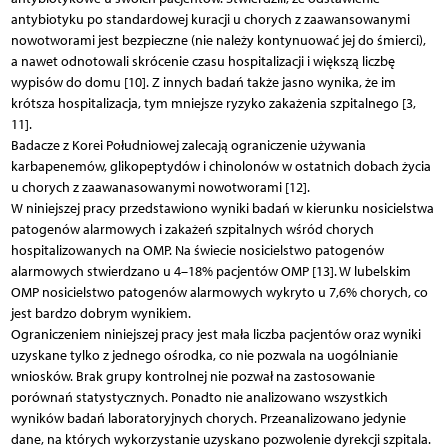
antybiotyku po standardowej kuracji u chorych z zaawansowanymi
nowotworami jest bezpieczne (nie należy kontynuować jej do śmierci),
a nawet odnotowali skrócenie czasu hospitalizacji i większą liczbę
wypisów do domu [10]. Z innych badań także jasno wynika, że im
krótsza hospitalizacja, tym mniejsze ryzyko zakażenia szpitalnego [3,
11].
Badacze z Korei Południowej zalecają ograniczenie używania
karbapenemów, glikopeptydów i chinolonów w ostatnich dobach życia
u chorych z zaawanasowanymi nowotworami [12].
W niniejszej pracy przedstawiono wyniki badań w kierunku nosicielstwa
patogenów alarmowych i zakażeń szpitalnych wśród chorych
hospitalizowanych na OMP. Na świecie nosicielstwo patogenów
alarmowych stwierdzano u 4–18% pacjentów OMP [13]. W lubelskim
OMP nosicielstwo patogenów alarmowych wykryto u 7,6% chorych, co
jest bardzo dobrym wynikiem.
Ograniczeniem niniejszej pracy jest mała liczba pacjentów oraz wyniki
uzyskane tylko z jednego ośrodka, co nie pozwala na uogólnianie
wniosków. Brak grupy kontrolnej nie pozwał na zastosowanie
porównań statystycznych. Ponadto nie analizowano wszystkich
wyników badań laboratoryjnych chorych. Przeanalizowano jedynie
dane, na których wykorzystanie uzyskano pozwolenie dyrekcji szpitala.