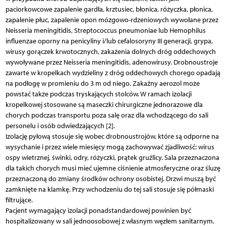
paciorkowcowe zapalenie gardła, krztusiec, błonica, różyczka, płonica,
zapalenie płuc, zapalenie opon mózgowo-rdzeniowych wywołane przez
Neisseria meningitidis, Streptococcus pneumoniae lub Hemophilus
influenzae oporny na penicyliny i/lub cefalosoryny III generacji, grypa,
wirusy gorączek krwotocznych, zakażenia dolnych dróg oddechowych
wywoływane przez Neisseria meningitidis, adenowirusy. Drobnoustroje
zawarte w kropelkach wydzieliny z dróg oddechowych chorego opadają
na podłogę w promieniu do 3 m od niego. Zakaźny aerozol może
powstać także podczas tryskających stolców. W ramach izolacji
kropelkowej stosowane są maseczki chirurgiczne jednorazowe dla
chorych podczas transportu poza salę oraz dla wchodzącego do sali
personelu i osób odwiedzających [2].
Izolację pyłową stosuje się wobec drobnoustrojów, które są odporne na
wysychanie i przez wiele miesięcy mogą zachowywać zjadliwość: wirus
ospy wietrznej, świnki, odry, różyczki, prątek gruźlicy. Sala przeznaczona
dla takich chorych musi mieć ujemne ciśnienie atmosferyczne oraz śluzę
przeznaczoną do zmiany środków ochrony osobistej. Drzwi muszą być
zamknięte na klamkę. Przy wchodzeniu do tej sali stosuje się półmaski
filtrujące.
Pacjent wymagający izolacji ponadstandardowej powinien być
hospitalizowany w sali jednoosobowej z własnym węzłem sanitarnym.