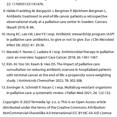
22: 11769351231161476.
Helde-Frankling M, Bergqvist J, Bergman P, Björkhem-Bergman L.
Antibiotic treatment in end-of-life cancer patients-a retrospective
observational study at a palliative care center in Sweden. Cancers
(Basel) 2016; 8: 84.
Hung KC, Lee LW, Liew YX i wsp. Antibiotic stewardship program (ASP)
in palliative care: antibiotics, to give or not to give. Eur J Clin Microbiol
Infect Dis 2022; 41: 29-36.
Macedo F, Nunes C, Ladeira K i wsp. Antimicrobial therapy in palliative
care: an overview. Support Care Cancer 2018; 26: 1361-1367.
Kim JH, Yoo SH, Keam B, Heo DS. The impact of palliative care
consultation on reducing antibiotic overuse in hospitalized patients
with terminal cancer at the end of life: a propensity score-weighting
study. J Antimicrob Chemother 2022; 78: 302-308.
Enninger A, Schmidt P, Hasan C i wsp. Multidrug-resistant organisms
in palliative care: a systematic review. J Palliat Med 2021; 24: 122-132.
Copyright: © 2025 Termedia Sp. z o. o. This is an Open Access article
distributed under the terms of the Creative Commons Attribution-
NonCommercial-ShareAlike 4.0 International (CC BY-NC-SA 4.0) License