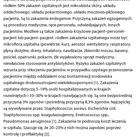
ródłem 50% zakażeń szpitalnych jest mikrobiota skóry, układu
oddechowego, układu pokarmowego, układu moczowo-płciowego
pacjenta. Są to zakażenia endogenne. Przyczyną zakażeń egzogennych
są procedury medyczne, ręce personelu, odwiedzających, innych
pacjentów. Możliwe są także zakażenia krzyżowe pacjent–personel–
pacjent lub pacjent–pacjent. ródłem zakażenia szpitalnego może być
mikroflora szpitalna (powietrze, kurz, aerozol, wentylatory, respiratory,
płyny dożylne, dreny, inhalatory, nawilżacze, zbiorniki moczu, baseny,
pościel, opatrunki, pokarm, źle wyjałowiony sprzęt medyczny,
niewłaściwe stosowanie antybiotyków). Ryzyko zakażeń szpitalnych
wzrasta przy stłoczeniu pacjentów, w przypadku częstego przenoszenia
pacjentów między oddziałami oraz kontaminacji środowiska
szpitalnego drobnoustrojami wielolekoopornymi [1]. Zakażenia
szpitalne dotyczą 5–19% osób hospitalizowanych w krajach
rozwiniętych i 10–30% w krajach rozwijających się. Są one bezpośrednią
przyczyną 3% zgonów i pośrednią przyczyną 8,3% zgonów. Najczęściej
są wywoływane przez: Staphylococcus aureus, Escherichia coli,
Staphylococcus spp. koagulazoujemny, Enetrococcus spp.,
Pseudomonas aeruginosa [1]. Zakażenia te podnoszą koszt leczenia
w szpitalu. Szacuje się, że 20–23% z nich można zapobiec poprzez
kontrolę i profilaktykę [2].