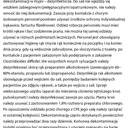
dekontaminacji w myjni – dezynfektorze. Do sali nie wjeżdża się
wózkiem zabiegowym/pielęgnacyjnym/opatrunkowym, nie należy
wnosić do niej dokumentacji. Zawsze przy kontakcie z chorym
izolowanym personel powinien używać środków ochrony indywidualnej
(rękawice, fartuchy flizelinowe). Odzież robocza personelu musi mieć
krótki rękaw i być codziennie prana, nie można tej samej odzieży
używać w różnych podmiotach leczniczych. Personel jest obowiązany
zachowywać higienę rąk (mycie rąk koniecznie na początku i na koniec
dnia pracy, gdy są widocznie zabrudzone, po skorzystaniu z toalety, po
kontakcie z pacjentem zakażonym lub podejrzanym o zakażenie
Clostridioides difficile). We wszystkich innych sytuacjach należy
dezynfekować skórę rąk preparatem alkoholowym (zawierającym 60–
80% etanolu, propanolu lub izopropanolu). Dezynfekcja rak alkoholem
obowiązuje przed wejściem do sali, pomiędzy badaniem kolejnych
pacjentów, po zdjęciu rękawic, a także po wyjściu z sali. Sprzęt
wielorazowego użytku (aparat do mierzenia ciśnienia tętniczego krwi,
pulsoksymetr) należy dezynfekować zawsze po użyciu. Plamy krwi
należy usuwać z zastosowaniem 1,8% roztworu preparatu chlorowego.
Po opuszczeniu oddziału przez chorego z CPE jego salę należy sprzątać
w ostatniej kolejności. Dekontaminację często dotykanych powierzchni
należy przeprowadzać dwa razy dziennie. Końcowa dekontaminacja
izolatki powinna być przeprowadzona z użyciem preparatu na bazie