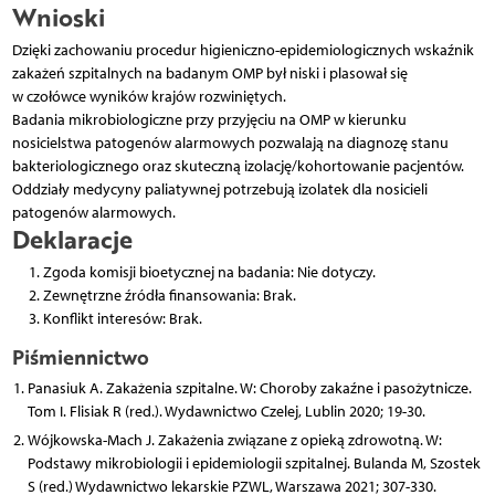
Wnioski
Dzięki zachowaniu procedur higieniczno-epidemiologicznych wskaźnik
zakażeń szpitalnych na badanym OMP był niski i plasował się
w czołówce wyników krajów rozwiniętych.
Badania mikrobiologiczne przy przyjęciu na OMP w kierunku
nosicielstwa patogenów alarmowych pozwalają na diagnozę stanu
bakteriologicznego oraz skuteczną izolację/kohortowanie pacjentów.
Oddziały medycyny paliatywnej potrzebują izolatek dla nosicieli
patogenów alarmowych.
Deklaracje
Zgoda komisji bioetycznej na badania: Nie dotyczy.
Zewnętrzne źródła finansowania: Brak.
Konflikt interesów: Brak.
Piśmiennictwo
Panasiuk A. Zakażenia szpitalne. W: Choroby zakaźne i pasożytnicze.
Tom I. Flisiak R (red.). Wydawnictwo Czelej, Lublin 2020; 19-30.
Wójkowska-Mach J. Zakażenia związane z opieką zdrowotną. W:
Podstawy mikrobiologii i epidemiologii szpitalnej. Bulanda M, Szostek
S (red.) Wydawnictwo lekarskie PZWL, Warszawa 2021; 307-330.