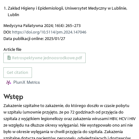
Zakład Higieny i Epidemiologii, Uniwersytet Medyczny w Lublinie,
Lublin
Medycyna Paliatywna 2024; 16(4): 265–273
DOI:
https://doi.org/10.5114/pm.2024.147046
Data publikacji online: 2025/01/27
Article file
Retrospektywne jednoosrodkowe.pdf
Get citation
PlumX Metrics
Wstęp
Zakażenie szpitalne to zakażenie, do którego doszło w czasie pobytu
w szpitalu (umownie przyjęto, że po 72 godzinach od przyjęcia do
szpitala z wyjątkiem legionellozy oraz zakażenia wirusami HBV, HCV i HIV
ze względu na dłuższe okresy wylęgania). Nie występowało ono ani nie
było w okresie wylęgania w chwili przyjęcia do szpitala. Zakażenia
szpitalne dotyczą pacjentów, personelu, odwiedzających i dostawców.