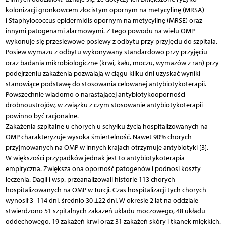
kolonizacji gronkowcem złocistym opornym na metycylinę (MRSA)
i Staphylococcus epidermidis opornym na metycylinę (MRSE) oraz
innymi patogenami alarmowymi. Z tego powodu na wielu OMP
wykonuje się przesiewowe posiewy z odbytu przy przyjęciu do szpitala.
Posiew wymazu z odbytu wykonywany standardowo przy przyjęciu
oraz badania mikrobiologiczne (krwi, kału, moczu, wymazów z ran) przy
podejrzeniu zakażenia pozwalają w ciągu kilku dni uzyskać wyniki
stanowiące podstawę do stosowania celowanej antybiotykoterapii.
Powszechnie wiadomo o narastającej antybiotykooporności
drobnoustrojów, w związku z czym stosowanie antybiotykoterapii
powinno być racjonalne.
Zakażenia szpitalne u chorych u schyłku życia hospitalizowanych na
OMP charakteryzuje wysoka śmiertelność. Nawet 90% chorych
przyjmowanych na OMP w innych krajach otrzymuje antybiotyki [3].
W większości przypadków jednak jest to antybiotykoterapia
empiryczna. Zwiększa ona oporność patogenów i podnosi koszty
leczenia. Dagli i wsp. przeanalizowali historie 113 chorych
hospitalizowanych na OMP w Turcji. Czas hospitalizacji tych chorych
wynosił 3–114 dni, średnio 30 ±22 dni. W okresie 2 lat na oddziale
stwierdzono 51 szpitalnych zakażeń układu moczowego, 48 układu
oddechowego, 19 zakażeń krwi oraz 31 zakażeń skóry i tkanek miękkich.