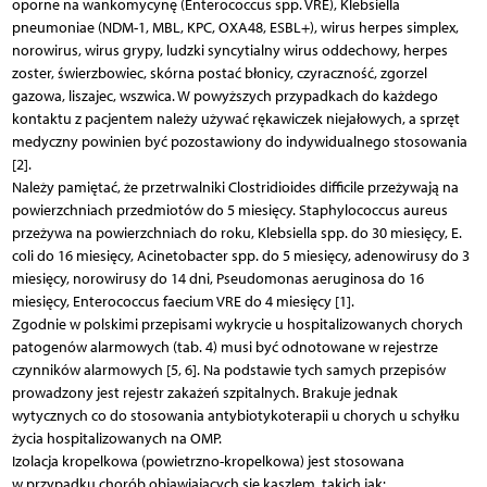
oporne na wankomycynę (Enterococcus spp. VRE), Klebsiella
pneumoniae (NDM-1, MBL, KPC, OXA48, ESBL+), wirus herpes simplex,
norowirus, wirus grypy, ludzki syncytialny wirus oddechowy, herpes
zoster, świerzbowiec, skórna postać błonicy, czyraczność, zgorzel
gazowa, liszajec, wszwica. W powyższych przypadkach do każdego
kontaktu z pacjentem należy używać rękawiczek niejałowych, a sprzęt
medyczny powinien być pozostawiony do indywidualnego stosowania
[2].
Należy pamiętać, że przetrwalniki Clostridioides difficile przeżywają na
powierzchniach przedmiotów do 5 miesięcy. Staphylococcus aureus
przeżywa na powierzchniach do roku, Klebsiella spp. do 30 miesięcy, E.
coli do 16 miesięcy, Acinetobacter spp. do 5 miesięcy, adenowirusy do 3
miesięcy, norowirusy do 14 dni, Pseudomonas aeruginosa do 16
miesięcy, Enterococcus faecium VRE do 4 miesięcy [1].
Zgodnie w polskimi przepisami wykrycie u hospitalizowanych chorych
patogenów alarmowych (tab. 4) musi być odnotowane w rejestrze
czynników alarmowych [5, 6]. Na podstawie tych samych przepisów
prowadzony jest rejestr zakażeń szpitalnych. Brakuje jednak
wytycznych co do stosowania antybiotykoterapii u chorych u schyłku
życia hospitalizowanych na OMP.
Izolacja kropelkowa (powietrzno-kropelkowa) jest stosowana
w przypadku chorób objawiających się kaszlem, takich jak: