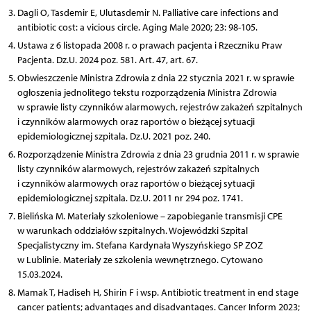
Dagli O, Tasdemir E, Ulutasdemir N. Palliative care infections and
antibiotic cost: a vicious circle. Aging Male 2020; 23: 98-105.
Ustawa z 6 listopada 2008 r. o prawach pacjenta i Rzeczniku Praw
Pacjenta. Dz.U. 2024 poz. 581. Art. 47, art. 67.
Obwieszczenie Ministra Zdrowia z dnia 22 stycznia 2021 r. w sprawie
ogłoszenia jednolitego tekstu rozporządzenia Ministra Zdrowia
w sprawie listy czynników alarmowych, rejestrów zakażeń szpitalnych
i czynników alarmowych oraz raportów o bieżącej sytuacji
epidemiologicznej szpitala. Dz.U. 2021 poz. 240.
Rozporządzenie Ministra Zdrowia z dnia 23 grudnia 2011 r. w sprawie
listy czynników alarmowych, rejestrów zakażeń szpitalnych
i czynników alarmowych oraz raportów o bieżącej sytuacji
epidemiologicznej szpitala. Dz.U. 2011 nr 294 poz. 1741.
Bielińska M. Materiały szkoleniowe – zapobieganie transmisji CPE
w warunkach oddziałów szpitalnych. Wojewódzki Szpital
Specjalistyczny im. Stefana Kardynała Wyszyńskiego SP ZOZ
w Lublinie. Materiały ze szkolenia wewnętrznego. Cytowano
15.03.2024.
Mamak T, Hadiseh H, Shirin F i wsp. Antibiotic treatment in end stage
cancer patients; advantages and disadvantages. Cancer Inform 2023;