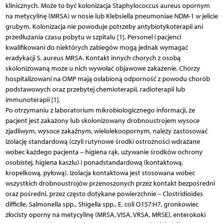
klinicznych. Może to być kolonizacja Staphylococcus aureus opornym
na metycylinę (MRSA) w nosie lub Klebsiella pneumoniae NDM-1 w jelicie
grubym. Kolonizacja nie powoduje potrzeby antybiotykoterapii ani
przedłużania czasu pobytu w szpitalu [1]. Personel i pacjenci
kwalifikowani do niektórych zabiegów mogą jednak wymagać
eradykacji S. aureus MRSA. Kontakt innych chorych z osobą
skolonizowaną może u nich wywołać objawowe zakażenie. Chorzy
hospitalizowani na OMP mają osłabioną odporność z powodu chorób
podstawowych oraz przebytej chemioterapii, radioterapii lub
immunoterapii [1].
Po otrzymaniu z laboratorium mikrobiologicznego informacji, że
pacjent jest zakażony lub skolonizowany drobnoustrojem wysoce
zjadliwym, wysoce zakaźnym, wielolekoopornym, należy zastosować
izolację standardową (czyli rutynowe środki ostrożności wdrażane
wobec każdego pacjenta – higiena rąk, używanie środków ochrony
osobistej, higiena kaszlu) i ponadstandardową (kontaktową,
kropelkową, pyłową). Izolacja kontaktowa jest stosowana wobec
wszystkich drobnoustrojów przenoszonych przez kontakt bezpośredni
oraz pośredni, przez często dotykane powierzchnie – Clostridioides
difficile, Salmonella spp., Shigella spp., E. coli O157:H7, gronkowiec
złocisty oporny na metycylinę (MRSA, VISA, VRSA, MRSE), enterokoki