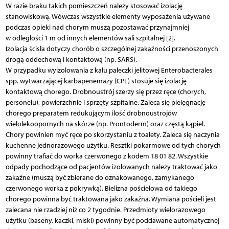
W razie braku takich pomieszczeń należy stosować izolację
stanowiskową. Wówczas wszystkie elementy wyposażenia używane
podczas opieki nad chorym muszą pozostawać przynajmniej
w odległości 1 m od innych elementów sali szpitalnej [2].
Izolacja ścisła dotyczy chorób o szczególnej zakaźności przenoszonych
drogą oddechową i kontaktową (np. SARS).
W przypadku wyizolowania z kału pałeczki jelitowej Enterobacterales
spp. wytwarzającej karbapenemazy (CPE) stosuje się izolację
kontaktową chorego. Drobnoustrój szerzy się przez ręce (chorych,
personelu), powierzchnie i sprzęty szpitalne. Zaleca się pielęgnację
chorego preparatem redukującym ilość drobnoustrojów
wielolekoopornych na skórze (np. Prontoderm) oraz częstą kąpiel.
Chory powinien myć ręce po skorzystaniu z toalety. Zaleca się naczynia
kuchenne jednorazowego użytku. Resztki pokarmowe od tych chorych
powinny trafiać do worka czerwonego z kodem 18 01 82. Wszystkie
odpady pochodzące od pacjentów izolowanych należy traktować jako
zakaźne (muszą być zbierane do oznakowanego, zamykanego
czerwonego worka z pokrywką). Bielizna pościelowa od takiego
chorego powinna być traktowana jako zakaźna. Wymiana pościeli jest
zalecana nie rzadziej niż co 2 tygodnie. Przedmioty wielorazowego
użytku (baseny, kaczki, miski) powinny być poddawane automatycznej