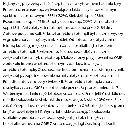
Najczęściej przyczyną zakażeń szpitalnych w cytowanym badaniu były
Enterobacteriaceae spp. wytwarzające b-laktamazy o rozszerzonym
spektrum substrato­wym (ESBL) (32%), Klebsiella spp. (28%),
Pseudomonas spp. (27%), Staphylococcus spp. (22%), Acinetobacter
spp. (18%). Antybiotykoterapia była prowadzona przez 2–84 dni.
Autorzy podsumowali, że koszt antybiotykoterapii był znacznie wyższy
w grupie chorych mężczyzn niż kobiet. Odnotowano statystycznie
istotną korelację między czasem trwania hospitalizacji a kosztem
antybiotykoterapii. Stwierdzono, że obecność odleżyn znacznie
zwiększała kosz antybiotykoterapii. Także chorzy przyjmowani na OMP
z oddziału intensywnej terapii otrzymywali kosztowniejszą
antybiotykoterapię. Obecność tracheostomii uznano za istotny czynnik
zwiększający zapotrzebowanie na antybiotyki oraz koszt terapii nimi.
Ponadto autorzy tureccy stwierdzili, że antybiotykoterapia chorych
u schyłku życia na OMP niepotrzebnie przedłuża proces umierania [3].
W obecnym badaniu częściej obserwowano zakażenie jelit Clostridioides
difficile i zakażenia krwi niż układu moczowego. Niski (< 10%) wskaźnik
zakażeń szpitalnych stwierdzony na lubelskim OMP plasuje nas w gronie
krajów rozwiniętych [1]. Wyniki lubelskie wskazują, że zakażenia
szpitalne z podobną częstością występują u kobiet i mężczyzn
hospitalizowanych na OMP. Zwraca uwagę długi czas hospitalizacji