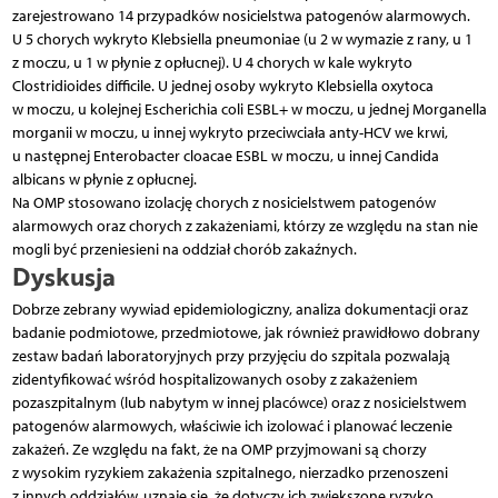
zarejestrowano 14 przypadków nosicielstwa patogenów alarmowych.
U 5 chorych wykryto Klebsiella pneumoniae (u 2 w wymazie z rany, u 1
z moczu, u 1 w płynie z opłucnej). U 4 chorych w kale wykryto
Clostridioides difficile. U jednej osoby wykryto Klebsiella oxytoca
w moczu, u kolejnej Escherichia coli ESBL+ w moczu, u jednej Morganella
morganii w moczu, u innej wykryto przeciwciała anty-HCV we krwi,
u następnej Enterobacter cloacae ESBL w moczu, u innej Candida
albicans w płynie z opłucnej.
Na OMP stosowano izolację chorych z nosicielstwem patogenów
alarmowych oraz chorych z zakażeniami, którzy ze względu na stan nie
mogli być przeniesieni na oddział chorób zakaźnych.
Dyskusja
Dobrze zebrany wywiad epidemiologiczny, analiza dokumentacji oraz
badanie podmiotowe, przedmiotowe, jak również prawidłowo dobrany
zestaw badań laboratoryjnych przy przyjęciu do szpitala pozwalają
zidentyfikować wśród hospitalizowanych osoby z zakażeniem
pozaszpitalnym (lub nabytym w innej placówce) oraz z nosicielstwem
patogenów alarmowych, właściwie ich izolować i planować leczenie
zakażeń. Ze względu na fakt, że na OMP przyjmowani są chorzy
z wysokim ryzykiem zakażenia szpitalnego, nierzadko przenoszeni
z innych oddziałów, uznaje się, że dotyczy ich zwiększone ryzyko