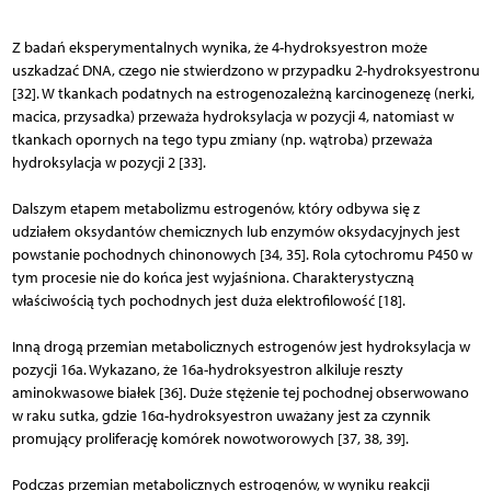
Z badań eksperymentalnych wynika, że 4-hydroksyestron może
uszkadzać DNA, czego nie stwierdzono w przypadku 2-hydroksyestronu
[32]. W tkankach podatnych na estrogenozależną karcinogenezę (nerki,
macica, przysadka) przeważa hydroksylacja w pozycji 4, natomiast w
tkankach opornych na tego typu zmiany (np. wątroba) przeważa
hydroksylacja w pozycji 2 [33].
Dalszym etapem metabolizmu estrogenów, który odbywa się z
udziałem oksydantów chemicznych lub enzymów oksydacyjnych jest
powstanie pochodnych chinonowych [34, 35]. Rola cytochromu P450 w
tym procesie nie do końca jest wyjaśniona. Charakterystyczną
właściwością tych pochodnych jest duża elektrofilowość [18].
Inną drogą przemian metabolicznych estrogenów jest hydroksylacja w
pozycji 16a. Wykazano, że 16a-hydroksyestron alkiluje reszty
aminokwasowe białek [36]. Duże stężenie tej pochodnej obserwowano
w raku sutka, gdzie 16α-hydroksyestron uważany jest za czynnik
promujący proliferację komórek nowotworowych [37, 38, 39].
Podczas przemian metabolicznych estrogenów, w wyniku reakcji