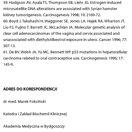
59. Hodgson AV, Ayala TS, Thompson EB, Liehr JG. Estrogen-induced
microsatellite DNA alterations are associated with Syrian hamster
kidney tumorigenesis. Carcinogenesis 1998; 19: 2169-72.
60. Boyd J, Takahashi H, Waggoner SE, Jones LA, Hajek RA, Wharton JT,
Liu FS, Fujino T, Barrett JC, McLachlan JA. Molecular genetic analysis of
clear cell adenocarcinomas of the vagina and cervix associated and
unassociated with diethylstilbestrol exposure in utero. Cancer 1996; 77:
507-13.
61. De BV, Welsh JA, Yu MC, Bennett WP. p53 mutations in hepatocellular
carcinoma related to oral contraceptive use. Carcinogenesis 1996; 17:
145-9.
ADRES DO KORESPONDENCJI
dr med. Marek Foksiński
Katedra i Zakład Biochemii Klinicznej
Akademia Medyczna w Bydgoszczy