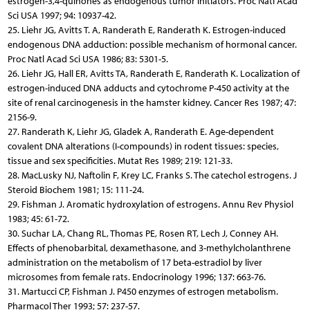
estrogen-3,4-quinones as endogenous tumor initiators. Proc Natl Acad
Sci USA 1997; 94: 10937-42.
25. Liehr JG, Avitts T. A, Randerath E, Randerath K. Estrogen-induced
endogenous DNA adduction: possible mechanism of hormonal cancer.
Proc Natl Acad Sci USA 1986; 83: 5301-5.
26. Liehr JG, Hall ER, Avitts TA, Randerath E, Randerath K. Localization of
estrogen-induced DNA adducts and cytochrome P-450 activity at the
site of renal carcinogenesis in the hamster kidney. Cancer Res 1987; 47:
2156-9.
27. Randerath K, Liehr JG, Gladek A, Randerath E. Age-dependent
covalent DNA alterations (I-compounds) in rodent tissues: species,
tissue and sex specificities. Mutat Res 1989; 219: 121-33.
28. MacLusky NJ, Naftolin F, Krey LC, Franks S. The catechol estrogens. J
Steroid Biochem 1981; 15: 111-24.
29. Fishman J. Aromatic hydroxylation of estrogens. Annu Rev Physiol
1983; 45: 61-72.
30. Suchar LA, Chang RL, Thomas PE, Rosen RT, Lech J, Conney AH.
Effects of phenobarbital, dexamethasone, and 3-methylcholanthrene
administration on the metabolism of 17 beta-estradiol by liver
microsomes from female rats. Endocrinology 1996; 137: 663-76.
31. Martucci CP, Fishman J. P450 enzymes of estrogen metabolism.
Pharmacol Ther 1993; 57: 237-57.