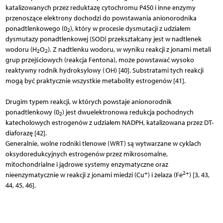
katalizowanych przez reduktazę cytochromu P450 i inne enzymy
przenoszące elektrony dochodzi do powstawania anionorodnika
ponadtlenkowego (0
), który w procesie dysmutacji z udziałem
2
dysmutazy ponadtlenkowej (SOD) przekształcany jest w nadtlenek
wodoru (H
O
). Z nadtlenku wodoru, w wyniku reakcji z jonami metali
2
2
grup przejściowych (reakcja Fentona), może powstawać wysoko
.
reaktywny rodnik hydroksylowy (
OH) [40]. Substratami tych reakcji
mogą być praktycznie wszystkie metabolity estrogenów [41].
Drugim typem reakcji, w których powstaje anionorodnik
ponadtlenkowy (0
) jest dwuelektronowa redukcja pochodnych
2
katecholowych estrogenów z udziałem NADPH, katalizowana przez DT-
diaforazę [42].
Generalnie, wolne rodniki tlenowe (WRT) są wytwarzane w cyklach
oksydoredukcyjnych estrogenów przez mikrosomalne,
mitochondrialne i jądrowe systemy enzymatyczne oraz
+
2+
nieenzymatycznie w reakcji z jonami miedzi (Cu
) i żelaza (Fe
) [3, 43,
44, 45, 46].