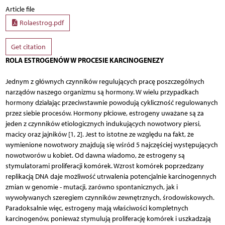
Article file
Rolaestrog.pdf
Get citation
ROLA ESTROGENÓW W PROCESIE KARCINOGENEZY
Jednym z głównych czynników regulujących pracę poszczególnych
narządów naszego organizmu są hormony. W wielu przypadkach
hormony działając przeciwstawnie powodują cykliczność regulowanych
przez siebie procesów. Hormony płciowe, estrogeny uważane są za
jeden z czynników etiologicznych indukujących nowotwory piersi,
macicy oraz jajników [1, 2]. Jest to istotne ze względu na fakt, że
wymienione nowotwory znajdują się wśród 5 najczęściej występujących
nowotworów u kobiet. Od dawna wiadomo, że estrogeny są
stymulatorami proliferacji komórek. Wzrost komórek poprzedzany
replikacją DNA daje możliwość utrwalenia potencjalnie karcinogennych
zmian w genomie - mutacji, zarówno spontanicznych, jak i
wywoływanych szeregiem czynników zewnętrznych, środowiskowych.
Paradoksalnie więc, estrogeny mają właściwości kompletnych
karcinogenów, ponieważ stymulują proliferację komórek i uszkadzają