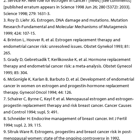
2. Service RF. New role for estrogen in cancer? [news] [see comments]
[published erratum appears in Science 1998 Jun 26; 280 (5372): 2033].
Science 1998; 279: 1631-3.
3. Roy D, Liehr JG. Estrogen, DNA damage and mutations. Mutation
Research-Fundamental and Molecular Mechanisms of Mutagenesis
1999; 424: 107-15.
4. Brinton L, Hoover R, et al. Estrogen replacement therapy and
endometrial cancer risk: unresolved issues. Obstet Gynekol 1993; 81:
265.
5. Grady D, Gebretsadik T, Kerlikowske K, et al. Hormone replacement
therapy and endometrial cancer risk: a meta-analysis. Obstet Gynecol
1995; 85: 304.
6. McGonigle K, Karlan B, Barbuto D, et al. Development of endometrial
cancer in women on estrogen and progestin-hormone replacement
therapy. Gynecol Oncol 1994; 44: 126.
7. Schairer C, Byrne C, Keyl P, et al. Menopausal estrogen and estrogen-
progestin replacement therapy and risk breast cancer. Cancer Causes
and Control 1994; supl, 5: 491.
8. Schneider H: Endocrine management of breast cancer. Int J Fertil
1994; supl. 2, 39, 115.
9. Sitruk-Ware R. Estrogens, progestins and breast cancer risk in post-
menopausal women: state of the ongoing controversy in 1992.