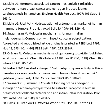
32. Liehr JG. Hormone-associated cancer: mechanistic similarities
between human breast cancer and estrogen-induced kidney
carcinogenesis in hamsters. Environ Health Perspect 1997; 105 Suppl 3:
565-9.
33. Liehr JG, Ricci MJ. 4-Hydroxylation of estrogens as marker of human
mammary tumors. Proc Natl Acad Sci USA 1996; 93: 3294-6.
34. Sugumaran M. Molecular mechanisms for mammalian
melanogenesis. Comparison with insect cuticular sclerotization.
[corrected and republished article originally printed in FEBS Lett 1991;
Nov 18; 293 (1-2): 4-10]. FEBS Lett. 1991; 295: 233-9.
35. O'Brien PJ. Molecular mechanisms of quinone cytotoxicity [published
erratum appears in Chem Biol Interact 1992 Jan; 81 (1-2): 219]. Chem Biol
Interact 1991; 80: 1-41.
36. Nebert DW. Elevated estrogen 16 alpha-hydroxylase activity: is this a
genotoxic or nongenotoxic biomarker in human breast cancer risk?
[editorial; comment]. J Natl Cancer Inst 1993; 85: 1888-91.
37. Swaneck GE, Fishman J. Covalent binding of the endogenous
estrogen 16 alpha-hydroxyestrone to estradiol receptor in human
breast cancer cells: characterization and intranuclear localization. Proc
Natl Acad Sci USA 1988; 85: 7831-5.
38. Davis DL, Bradlow HL, Wolff M, Woodruff T, Hoel DG, Anton CH.