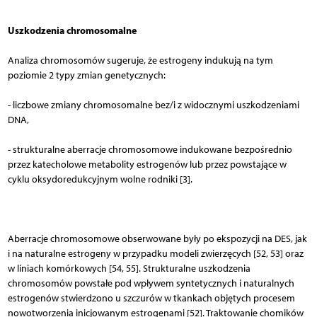
Uszkodzenia chromosomalne
Analiza chromosomów sugeruje, że estrogeny indukują na tym
poziomie 2 typy zmian genetycznych:
- liczbowe zmiany chromosomalne bez/i z widocznymi uszkodzeniami
DNA,
- strukturalne aberracje chromosomowe indukowane bezpośrednio
przez katecholowe metabolity estrogenów lub przez powstające w
cyklu oksydoredukcyjnym wolne rodniki [3].
Aberracje chromosomowe obserwowane były po ekspozycji na DES, jak
i na naturalne estrogeny w przypadku modeli zwierzęcych [52, 53] oraz
w liniach komórkowych [54, 55]. Strukturalne uszkodzenia
chromosomów powstałe pod wpływem syntetycznych i naturalnych
estrogenów stwierdzono u szczurów w tkankach objętych procesem
nowotworzenia inicjowanym estrogenami [52]. Traktowanie chomików