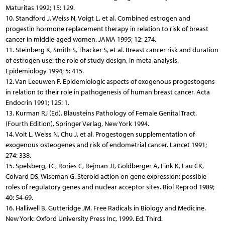
Maturitas 1992; 15: 129.
10. Standford J, Weiss N, Voigt L, et al. Combined estrogen and
progestin hormone replacement therapy in relation to risk of breast
cancer in middle-aged women. JAMA 1995; 12: 274.
11. Steinberg K, Smith S, Thacker S, et al. Breast cancer risk and duration
of estrogen use: the role of study design, in meta-analysis.
Epidemiology 1994; 5: 415.
12. Van Leeuwen F. Epidemiologic aspects of exogenous progestogens
in relation to their role in pathogenesis of human breast cancer. Acta
Endocrin 1991; 125: 1.
13. Kurman RJ (Ed). Blausteins Pathology of Female Genital Tract.
(Fourth Edition), Springer Verlag, New York 1994.
14. Voit L, Weiss N, Chu J, et al. Progestogen supplementation of
exogenous osteogenes and risk of endometrial cancer. Lancet 1991;
274: 338.
15. Spelsberg, TC, Rories C, Rejman JJ, Goldberger A, Fink K, Lau CK,
Colvard DS, Wiseman G. Steroid action on gene expression: possible
roles of regulatory genes and nuclear acceptor sites. Biol Reprod 1989;
40: 54-69.
16. Halliwell B, Gutteridge JM. Free Radicals in Biology and Medicine.
New York: Oxford University Press Inc, 1999. Ed. Third.