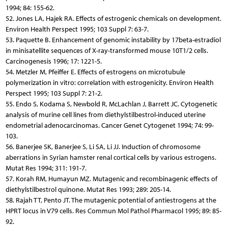
1994; 84: 155-62.
52. Jones LA, Hajek RA. Effects of estrogenic chemicals on development.
Environ Health Perspect 1995; 103 Suppl 7: 63-7.
53. Paquette B. Enhancement of genomic instability by 17beta-estradiol
in minisatellite sequences of X-ray-transformed mouse 10T1/2 cells.
Carcinogenesis 1996; 17: 1221-5.
54. Metzler M, Pfeiffer E. Effects of estrogens on microtubule
polymerization in vitro: correlation with estrogenicity. Environ Health
Perspect 1995; 103 Suppl 7: 21-2.
55. Endo S, Kodama S, Newbold R, McLachlan J, Barrett JC. Cytogenetic
analysis of murine cell lines from diethylstilbestrol-induced uterine
endometrial adenocarcinomas. Cancer Genet Cytogenet 1994; 74: 99-
103.
56. Banerjee SK, Banerjee S, Li SA, Li JJ. Induction of chromosome
aberrations in Syrian hamster renal cortical cells by various estrogens.
Mutat Res 1994; 311: 191-7.
57. Korah RM, Humayun MZ. Mutagenic and recombinagenic effects of
diethylstilbestrol quinone. Mutat Res 1993; 289: 205-14.
58. Rajah TT, Pento JT. The mutagenic potential of antiestrogens at the
HPRT locus in V79 cells. Res Commun Mol Pathol Pharmacol 1995; 89: 85-
92.