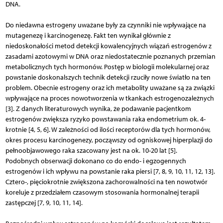
DNA.
Do niedawna estrogeny uważane były za czynniki nie wpływające na
mutagenezę i karcinogenezę. Fakt ten wynikał głównie z
niedoskonałości metod detekcji kowalencyjnych wiązań estrogenów z
zasadami azotowymi w DNA oraz niedostatecznie poznanych przemian
metabolicznych tych hormonów. Postęp w biologii molekularnej oraz
powstanie doskonalszych technik detekcji rzuciły nowe światło na ten
problem. Obecnie estrogeny oraz ich metabolity uważane są za związki
wpływające na proces nowotworzenia w tkankach estrogenozależnych
[3]. Z danych literaturowych wynika, że podawanie pacjentkom
estrogenów zwiększa ryzyko powstawania raka endometrium ok. 4-
krotnie [4, 5, 6]. W zależności od ilości receptorów dla tych hormonów,
okres procesu karcinogenezy, począwszy od ogniskowej hiperplazji do
pełnoobjawowego raka szacowany jest na ok. 10-20 lat [5].
Podobnych obserwacji dokonano co do endo- i egzogennych
estrogenów i ich wpływu na powstanie raka piersi [7, 8, 9, 10, 11, 12, 13].
Cztero-, pięciokrotnie zwiększona zachorowalności na ten nowotwór
koreluje z przedziałem czasowym stosowania hormonalnej terapii
zastępczej [7, 9, 10, 11, 14].