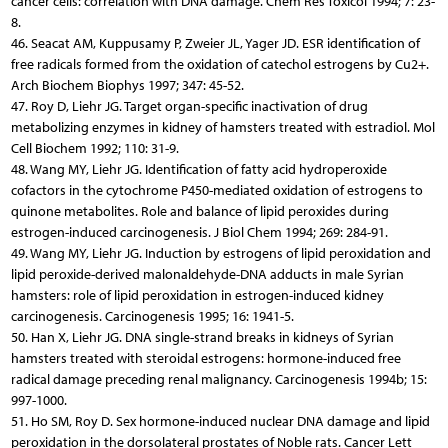
cancer cells: correlation with DNA damage. Chem Res Toxicol 1994; 7: 23-
8.
46. Seacat AM, Kuppusamy P, Zweier JL, Yager JD. ESR identification of
free radicals formed from the oxidation of catechol estrogens by Cu2+.
Arch Biochem Biophys 1997; 347: 45-52.
47. Roy D, Liehr JG. Target organ-specific inactivation of drug
metabolizing enzymes in kidney of hamsters treated with estradiol. Mol
Cell Biochem 1992; 110: 31-9.
48. Wang MY, Liehr JG. Identification of fatty acid hydroperoxide
cofactors in the cytochrome P450-mediated oxidation of estrogens to
quinone metabolites. Role and balance of lipid peroxides during
estrogen-induced carcinogenesis. J Biol Chem 1994; 269: 284-91.
49. Wang MY, Liehr JG. Induction by estrogens of lipid peroxidation and
lipid peroxide-derived malonaldehyde-DNA adducts in male Syrian
hamsters: role of lipid peroxidation in estrogen-induced kidney
carcinogenesis. Carcinogenesis 1995; 16: 1941-5.
50. Han X, Liehr JG. DNA single-strand breaks in kidneys of Syrian
hamsters treated with steroidal estrogens: hormone-induced free
radical damage preceding renal malignancy. Carcinogenesis 1994b; 15:
997-1000.
51. Ho SM, Roy D. Sex hormone-induced nuclear DNA damage and lipid
peroxidation in the dorsolateral prostates of Noble rats. Cancer Lett