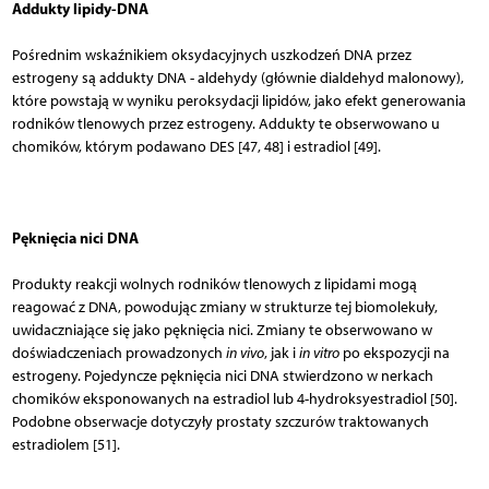
Addukty lipidy-DNA
Pośrednim wskaźnikiem oksydacyjnych uszkodzeń DNA przez
estrogeny są addukty DNA - aldehydy (głównie dialdehyd malonowy),
które powstają w wyniku peroksydacji lipidów, jako efekt generowania
rodników tlenowych przez estrogeny. Addukty te obserwowano u
chomików, którym podawano DES [47, 48] i estradiol [49].
Pęknięcia nici DNA
Produkty reakcji wolnych rodników tlenowych z lipidami mogą
reagować z DNA, powodując zmiany w strukturze tej biomolekuły,
uwidaczniające się jako pęknięcia nici. Zmiany te obserwowano w
doświadczeniach prowadzonych
in vivo
, jak i
in vitro
po ekspozycji na
estrogeny. Pojedyncze pęknięcia nici DNA stwierdzono w nerkach
chomików eksponowanych na estradiol lub 4-hydroksyestradiol [50].
Podobne obserwacje dotyczyły prostaty szczurów traktowanych
estradiolem [51].