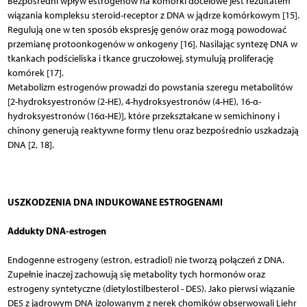
Bezpośredni wpływ estrogenów na komórki docelowe jest rezultatem
wiązania kompleksu steroid-receptor z DNA w jądrze komórkowym [15].
Regulują one w ten sposób ekspresję genów oraz mogą powodować
przemianę protoonkogenów w onkogeny [16]. Nasilając syntezę DNA w
tkankach podścieliska i tkance gruczołowej, stymulują proliferację
komórek [17].
Metabolizm estrogenów prowadzi do powstania szeregu metabolitów
[2-hydroksyestronów (2-HE), 4-hydroksyestronów (4-HE), 16-α-
hydroksyestronów (16α-HE)], które przekształcane w semichinony i
chinony generują reaktywne formy tlenu oraz bezpośrednio uszkadzają
DNA [2, 18].
USZKODZENIA DNA INDUKOWANE ESTROGENAMI
Addukty DNA-estrogen
Endogenne estrogeny (estron, estradiol) nie tworzą połączeń z DNA.
Zupełnie inaczej zachowują się metabolity tych hormonów oraz
estrogeny syntetyczne (dietylostilbesterol - DES). Jako pierwsi wiązanie
DES z jądrowym DNA izolowanym z nerek chomików obserwowali Liehr