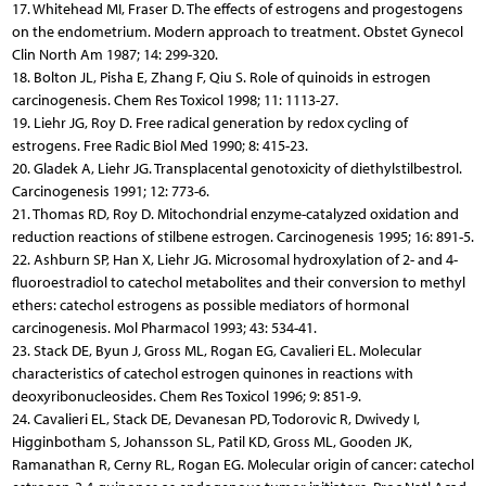
17. Whitehead MI, Fraser D. The effects of estrogens and progestogens
on the endometrium. Modern approach to treatment. Obstet Gynecol
Clin North Am 1987; 14: 299-320.
18. Bolton JL, Pisha E, Zhang F, Qiu S. Role of quinoids in estrogen
carcinogenesis. Chem Res Toxicol 1998; 11: 1113-27.
19. Liehr JG, Roy D. Free radical generation by redox cycling of
estrogens. Free Radic Biol Med 1990; 8: 415-23.
20. Gladek A, Liehr JG. Transplacental genotoxicity of diethylstilbestrol.
Carcinogenesis 1991; 12: 773-6.
21. Thomas RD, Roy D. Mitochondrial enzyme-catalyzed oxidation and
reduction reactions of stilbene estrogen. Carcinogenesis 1995; 16: 891-5.
22. Ashburn SP, Han X, Liehr JG. Microsomal hydroxylation of 2- and 4-
fluoroestradiol to catechol metabolites and their conversion to methyl
ethers: catechol estrogens as possible mediators of hormonal
carcinogenesis. Mol Pharmacol 1993; 43: 534-41.
23. Stack DE, Byun J, Gross ML, Rogan EG, Cavalieri EL. Molecular
characteristics of catechol estrogen quinones in reactions with
deoxyribonucleosides. Chem Res Toxicol 1996; 9: 851-9.
24. Cavalieri EL, Stack DE, Devanesan PD, Todorovic R, Dwivedy I,
Higginbotham S, Johansson SL, Patil KD, Gross ML, Gooden JK,
Ramanathan R, Cerny RL, Rogan EG. Molecular origin of cancer: catechol