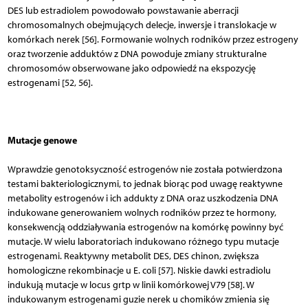
DES lub estradiolem powodowało powstawanie aberracji
chromosomalnych obejmujących delecje, inwersje i translokacje w
komórkach nerek [56]. Formowanie wolnych rodników przez estrogeny
oraz tworzenie adduktów z DNA powoduje zmiany strukturalne
chromosomów obserwowane jako odpowiedź na ekspozycję
estrogenami [52, 56].
Mutacje genowe
Wprawdzie genotoksyczność estrogenów nie została potwierdzona
testami bakteriologicznymi, to jednak biorąc pod uwagę reaktywne
metabolity estrogenów i ich addukty z DNA oraz uszkodzenia DNA
indukowane generowaniem wolnych rodników przez te hormony,
konsekwencją oddziaływania estrogenów na komórkę powinny być
mutacje. W wielu laboratoriach indukowano różnego typu mutacje
estrogenami. Reaktywny metabolit DES, DES chinon, zwiększa
homologiczne rekombinacje u E. coli [57]. Niskie dawki estradiolu
indukują mutacje w locus grtp w linii komórkowej V79 [58]. W
indukowanym estrogenami guzie nerek u chomików zmienia się