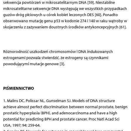
sekwencja powtórzeń w mikrosatelitarnym DNA [59]. Niestabilne
mikrosatelitarne sekwencje DNA występują we wszystkich przypadkach
guzów dróg płciowych u córek kobiet leczonych DES [60]. Ponadto
obserwowano mutację genu p53 w kodonie 274 i 140 w raku wątroby w
skojarzeniu z zażywaniem doustnych środków antykoncepcyjnych [61].
Różnorodność uszkodzeń chromosomów i DNA indukowanych
estrogenami pozwala stwierdzić, że estrogeny są czynnikami
powodującymi mutacje genowe [3].
PIŚMIENNICTWO
1. Malins DC, Polissar NL, Gunselman SJ. Models of DNA structure
achieve almost perfect discrimination between normal prostate, benign
prostatic hyperplasia (BPH), and adenocarcinoma and have a high
potential for predicting BPH and prostate cancer. Proc Natl Acad Sci
USA, 1997; 94: 259-64.