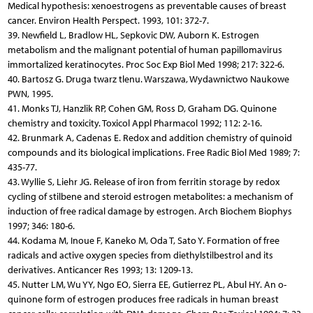
Medical hypothesis: xenoestrogens as preventable causes of breast
cancer. Environ Health Perspect. 1993, 101: 372-7.
39. Newfield L, Bradlow HL, Sepkovic DW, Auborn K. Estrogen
metabolism and the malignant potential of human papillomavirus
immortalized keratinocytes. Proc Soc Exp Biol Med 1998; 217: 322-6.
40. Bartosz G. Druga twarz tlenu. Warszawa, Wydawnictwo Naukowe
PWN, 1995.
41. Monks TJ, Hanzlik RP, Cohen GM, Ross D, Graham DG. Quinone
chemistry and toxicity. Toxicol Appl Pharmacol 1992; 112: 2-16.
42. Brunmark A, Cadenas E. Redox and addition chemistry of quinoid
compounds and its biological implications. Free Radic Biol Med 1989; 7:
435-77.
43. Wyllie S, Liehr JG. Release of iron from ferritin storage by redox
cycling of stilbene and steroid estrogen metabolites: a mechanism of
induction of free radical damage by estrogen. Arch Biochem Biophys
1997; 346: 180-6.
44. Kodama M, Inoue F, Kaneko M, Oda T, Sato Y. Formation of free
radicals and active oxygen species from diethylstilbestrol and its
derivatives. Anticancer Res 1993; 13: 1209-13.
45. Nutter LM, Wu YY, Ngo EO, Sierra EE, Gutierrez PL, Abul HY. An o-
quinone form of estrogen produces free radicals in human breast