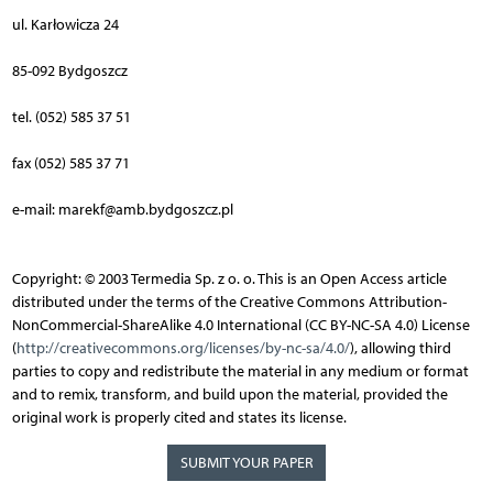
ul. Karłowicza 24
85-092 Bydgoszcz
tel. (052) 585 37 51
fax (052) 585 37 71
e-mail: marekf@amb.bydgoszcz.pl
Copyright: © 2003 Termedia Sp. z o. o. This is an Open Access article
distributed under the terms of the Creative Commons Attribution-
NonCommercial-ShareAlike 4.0 International (CC BY-NC-SA 4.0) License
(
http://creativecommons.org/licenses/by-nc-sa/4.0/
), allowing third
parties to copy and redistribute the material in any medium or format
and to remix, transform, and build upon the material, provided the
original work is properly cited and states its license.
SUBMIT YOUR PAPER