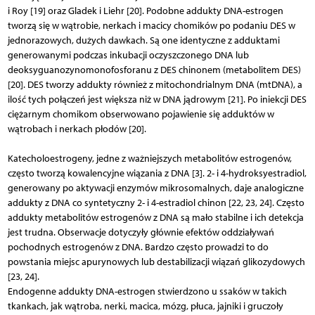
i Roy [19] oraz Gladek i Liehr [20]. Podobne addukty DNA-estrogen
tworzą się w wątrobie, nerkach i macicy chomików po podaniu DES w
jednorazowych, dużych dawkach. Są one identyczne z adduktami
generowanymi podczas inkubacji oczyszczonego DNA lub
deoksyguanozynomonofosforanu z DES chinonem (metabolitem DES)
[20]. DES tworzy addukty również z mitochondrialnym DNA (mtDNA), a
ilość tych połączeń jest większa niż w DNA jądrowym [21]. Po iniekcji DES
ciężarnym chomikom obserwowano pojawienie się adduktów w
wątrobach i nerkach płodów [20].
Katecholoestrogeny, jedne z ważniejszych metabolitów estrogenów,
często tworzą kowalencyjne wiązania z DNA [3]. 2- i 4-hydroksyestradiol,
generowany po aktywacji enzymów mikrosomalnych, daje analogiczne
addukty z DNA co syntetyczny 2- i 4-estradiol chinon [22, 23, 24]. Często
addukty metabolitów estrogenów z DNA są mało stabilne i ich detekcja
jest trudna. Obserwacje dotyczyły głównie efektów oddziaływań
pochodnych estrogenów z DNA. Bardzo często prowadzi to do
powstania miejsc apurynowych lub destabilizacji wiązań glikozydowych
[23, 24].
Endogenne addukty DNA-estrogen stwierdzono u ssaków w takich
tkankach, jak wątroba, nerki, macica, mózg, płuca, jajniki i gruczoły