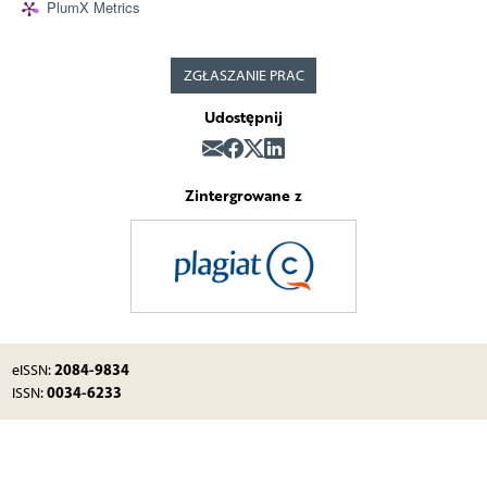
PlumX Metrics
ZGŁASZANIE PRAC
Udostępnij
Zintergrowane z
2084-9834
eISSN:
0034-6233
ISSN: