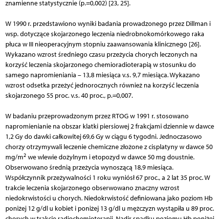
znamienne statystycznie (p.=0,002) [23, 25].
W 1990 r. przedstawiono wyniki badania prowadzonego przez Dillman i
wsp. dotyczące skojarzonego leczenia niedrobnokomórkowego raka
płuca w III nieoperacyjnym stopniu zaawansowania klinicznego [26].
Wykazano wzrost średniego czasu przeżycia chorych leczonych na
korzyść leczenia skojarzonego chemioradioterapią w stosunku do
samego napromieniania – 13,8 miesiąca v.s. 9,7 miesiąca. Wykazano
wzrost odsetka przeżyć jednorocznych również na korzyść leczenia
skojarzonego 55 proc. v.s. 40 proc., p.=0,007.
W badaniu przeprowadzonym przez RTOG w 1991 r. stosowano
napromienianie na obszar klatki piersiowej 2 frakcjami dziennie w dawce
1,2 Gy do dawki całkowitej 69,6 Gy w ciągu 6 tygodni. Jednoczasowo
chorzy otrzymywali leczenie chemiczne złożone z cisplatyny w dawce 50
2
mg/m
we wlewie dożylnym i etopozyd w dawce 50 mg doustnie.
Obserwowano średnią przeżycia wynoszącą 18,9 miesiąca.
Współczynnik przeżywalności 1 roku wyniósł 67 proc., a 2 lat 35 proc. W
trakcie leczenia skojarzonego obserwowano znaczny wzrost
niedokrwistości u chorych. Niedokrwistość definiowana jako poziom Hb
poniżej 12 g/dl u kobiet i poniżej 13 g/dl u mężczyzn wystąpiła u 89 proc.
chorych w trakcie radiochemioterapii. Nadir spadku poziomu Hb poniżej