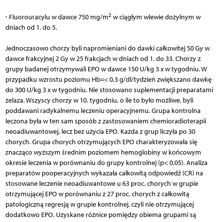
2
∙
Fluorouracylu w dawce 750 mg/m
w ciągłym wlewie dożylnym w
dniach od 1. do 5.
Jednoczasowo chorzy byli napromieniani do dawki całkowitej 50 Gy w
dawce frakcyjnej 2 Gy w 25 frakcjach w dniach od 1. do 33. Chorzy z
grupy badanej otrzymywali EPO w dawce 150 U/kg 3 x w tygodniu. W
przypadku wzrostu poziomu Hb=< 0,3 g/dl/tydzień zwiększano dawkę
do 300 U/kg 3 x w tygodniu. Nie stosowano suplementacji preparatami
żelaza. Wszyscy chorzy w 10. tygodniu, o ile to było możliwe, byli
poddawani radykalnemu leczeniu operacyjnemu. Grupa kontrolna
leczona była w ten sam sposób z zastosowaniem chemioradioterapii
neoadiuwantowej, lecz bez użycia EPO. Każda z grup liczyła po 30
chorych. Grupa chorych otrzymujących EPO charakteryzowała się
znacząco wyższym średnim poziomem hemoglobiny w końcowym
okresie leczenia w porównaniu do grupy kontrolnej (p< 0,05). Analiza
preparatów pooperacyjnych wykazała całkowitą odpowiedź (CR) na
stosowane leczenie neoadiuwantowe u 63 proc. chorych w grupie
otrzymującej EPO w porównaniu z 27 proc. chorych z całkowitą
patologiczną regresją w grupie kontrolnej, czyli nie otrzymującej
dodatkowo EPO. Uzyskane różnice pomiędzy obiema grupami są