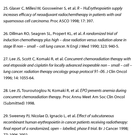
25. Glaser C, Millesi W, Gossweiner S, et al.
R – HuErythropoietin supply
increases efficacy of neoadjuvant radiochemtherapy in patients with oral
squamosous cell carcinoma
. Proc ASCO 1998; 17: 397.
26. Dillman RO, Seagren SL, Propert KL, et al.
A randomized trial of
induction chemotherapy plus high – dose radiation versus radiation alone in
stage III non – small – cell lung cancer
. N Engl J Med 1990; 323: 940-5.
27. Lee JS, Scott C, Komaki R, et al.
Concurrent chemoradiation therapy with
oral etoposide and cisplatin for locally advanced inoperable non – small – cell –
lung cancer: radiation therapy oncology group protocol 91–06
. J Clin Oncol
1996; 14: 1055-64.
28. Lee JS, Touroutoglou N, Komaki R, et al.
EPO prevents anemia during
concurrent chemoradiation therapy
. Proc Annu Meet Am Soc Clin Oncol
(Submitted) 1998.
29. Sweeney PJ, Nicolae D, Ignacio L, et al.
Effect of subcutaneous
recombinant human erythropoietin in cancer patients receiving radiotherapy:
final report of a randomized, open – labelled, phase II trial
. Br J Cancer 1998;
77: 1996-2002.