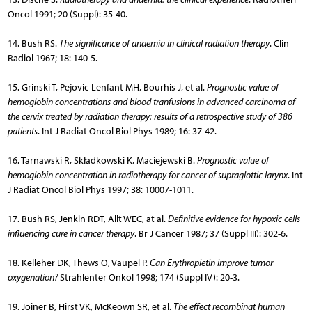
Oncol 1991; 20 (Suppl): 35-40.
14. Bush RS.
The significance of anaemia in clinical radiation therapy
. Clin
Radiol 1967; 18: 140-5.
15. Grinski T, Pejovic-Lenfant MH, Bourhis J, et al.
Prognostic value of
hemoglobin concentrations and blood tranfusions in advanced carcinoma of
the cervix treated by radiation therapy: results of a retrospective study of 386
patients
. Int J Radiat Oncol Biol Phys 1989; 16: 37-42.
16. Tarnawski R, Składkowski K, Maciejewski B.
Prognostic value of
hemoglobin concentration in radiotherapy for cancer of supraglottic larynx
. Int
J Radiat Oncol Biol Phys 1997; 38: 10007-1011.
17. Bush RS, Jenkin RDT, Allt WEC, at al.
Definitive evidence for hypoxic cells
influencing cure in cancer therapy
. Br J Cancer 1987; 37 (Suppl III): 302-6.
18. Kelleher DK, Thews O, Vaupel P.
Can Erythropietin improve tumor
oxygenation?
Strahlenter Onkol 1998; 174 (Suppl IV): 20-3.
19. Joiner B, Hirst VK, McKeown SR, et al.
The effect recombinat human