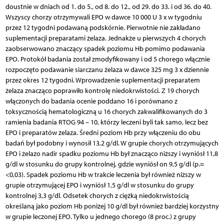
doustnie w dniach od 1. do 5., od 8. do 12., od 29. do 33. i od 36. do 40.
Wszyscy chorzy otrzymywali EPO w dawce 10 000 U 3 x w tygodniu
przez 12 tygodni podawaną podskórnie. Pierwotnie nie zakładano
suplementacji preparatami żelaza. Jednakże u pierwszych 4 chorych
zaobserwowano znaczący spadek poziomu Hb pomimo podawania
EPO. Protokół badania został zmodyfikowany i od 5 chorego włącznie
rozpoczęto podawanie siarczanu żelaza w dawce 325 mg 3 x dziennie
przez okres 12 tygodni. Wprowadzenie suplementacji preparatem
żelaza znacząco poprawiło kontrolę niedokrwistości. Z 19 chorych
włączonych do badania ocenie poddano 16 i porównano z
toksycznością hematologiczną u 16 chorych zakwalifikowanych do 3
ramienia badania RTOG 94 – 10, którzy leczeni byli tak samo, lecz bez
EPO i preparatów żelaza. Średni poziom Hb przy włączeniu do obu
badań był podobny i wynosił 13,2 g/dl. W grupie chorych otrzymujących
EPO i żelazo nadir spadku poziomu Hb był znacząco niższy i wyniósł 11,8
g/dl w stosunku do grupy kontrolnej, gdzie wyniósł on 9,5 g/dl (p.=
<0,03). Spadek poziomu Hb w trakcie leczenia był również niższy w
grupie otrzymującej EPO i wyniósł 1,5 g/dl w stosunku do grupy
kontrolnej 3,3 g/dl. Odsetek chorych z ciężką niedokrwistością
określaną jako poziom Hb poniżej 10 g/dl był również bardziej korzystny
w grupie leczonej EPO. Tylko u jednego chorego (8 proc.) z grupy