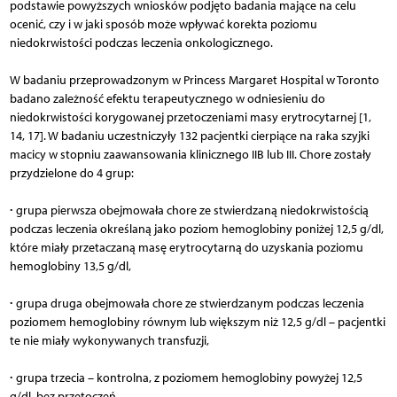
podstawie powyższych wniosków podjęto badania mające na celu
ocenić, czy i w jaki sposób może wpływać korekta poziomu
niedokrwistości podczas leczenia onkologicznego.
W badaniu przeprowadzonym w Princess Margaret Hospital w Toronto
badano zależność efektu terapeutycznego w odniesieniu do
niedokrwistości korygowanej przetoczeniami masy erytrocytarnej [1,
14, 17]. W badaniu uczestniczyły 132 pacjentki cierpiące na raka szyjki
macicy w stopniu zaawansowania klinicznego IIB lub III. Chore zostały
przydzielone do 4 grup:
∙
grupa pierwsza obejmowała chore ze stwierdzaną niedokrwistością
podczas leczenia określaną jako poziom hemoglobiny poniżej 12,5 g/dl,
które miały przetaczaną masę erytrocytarną do uzyskania poziomu
hemoglobiny 13,5 g/dl,
∙
grupa druga obejmowała chore ze stwierdzanym podczas leczenia
poziomem hemoglobiny równym lub większym niż 12,5 g/dl – pacjentki
te nie miały wykonywanych transfuzji,
∙
grupa trzecia – kontrolna, z poziomem hemoglobiny powyżej 12,5
g/dl, bez przetoczeń,