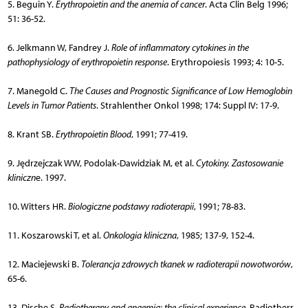
5. Beguin Y.
Erythropoietin and the anemia of cancer
. Acta Clin Belg 1996;
51: 36-52.
6. Jelkmann W, Fandrey J.
Role of inflammatory cytokines in the
pathophysiology of erythropoietin response
. Erythropoiesis 1993; 4: 10-5.
7. Manegold C.
The Causes and Prognostic Significance of Low Hemoglobin
Levels in Tumor Patients
. Strahlenther Onkol 1998; 174: Suppl IV: 17-9.
8. Krant SB.
Erythropoietin Blood
, 1991; 77-419.
9. Jędrzejczak WW, Podolak-Dawidziak M, et al.
Cytokiny. Zastosowanie
kliniczn
e. 1997.
10. Witters HR.
Biologiczne podstawy radioterapii
, 1991; 78-83.
11. Koszarowski T, et al.
Onkologia kliniczna
, 1985; 137-9, 152-4.
12. Maciejewski B.
Tolerancja zdrowych tkanek w radioterapii nowotworów
,
65-6.
13. Dische S.
Radiotherapy and anaemia: the clinical experience
. Radiotherr