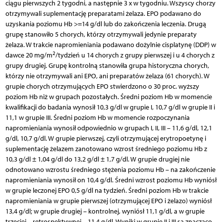
ciągu pierwszych 2 tygodni, a następnie 3 x w tygodniu. Wszyscy chorzy
otrzymywali suplementację preparatami żelaza. EPO podawano do
uzyskania poziomu Hb >=14 g/dl lub do zakończenia leczenia. Drugą
grupę stanowiło 5 chorych, którzy otrzymywali jedynie preparaty
żelaza. W trakcie napromieniania podawano dożylnie cisplatynę (DDP) w
2
dawce 20 mg/m
/tydzień u 14 chorych z grupy pierwszej i u 4 chorych z
grupy drugiej. Grupę kontrolną stanowiła grupa historyczna chorych,
którzy nie otrzymywali ani EPO, ani preparatów żelaza (61 chorych). W
grupie chorych otrzymujących EPO stwierdzono o 30 proc. wyższy
poziom Hb niż w grupach pozostałych. Średni poziom Hb w momencie
kwalifikacji do badania wynosił 10,3 g/dl w grupie I, 10,7 g/dl w grupie II i
11,1 w grupie III. Średni poziom Hb w momencie rozpoczynania
napromieniania wynosił odpowiednio w grupach I, II, III – 11,6 g/dl, 12,1
g/dl, 10,7 g/dl. W grupie pierwszej, czyli otrzymującej erytropoetynę i
suplementację żelazem zanotowano wzrost średniego poziomu Hb z
10,3 g/dl ± 1,04 g/dl do 13,2 g/dl ± 1,7 g/dl. W grupie drugiej nie
odnotowano wzrostu średniego stężenia poziomu Hb – na zakończenie
napromieniania wynosił on 10,4 g/dl. Średni wzrost poziomu Hb wyniósł
w grupie leczonej EPO 0,5 g/dl na tydzień. Średni poziom Hb w trakcie
napromieniania w grupie pierwszej (otrzymującej EPO i żelazo) wyniósł
13,4 g/dl; w grupie drugiej – kontrolnej, wyniósł 11,1 g/dl, a w grupie
trzeciej – retrospektywnej – 11,4 g/dl. Wyniki w grupie II i III są znacząco