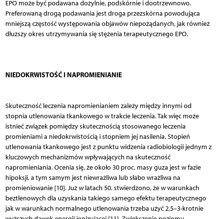
EPO może być podawana dożylnie, podskórnie i dootrzewnowo.
Preferowaną drogą podawania jest droga przezskórna powodująca
mniejszą częstość występowania objawów niepożądanych, jak również
dłuższy okres utrzymywania się stężenia terapeutycznego EPO.
NIEDOKRWISTOŚĆ I NAPROMIENIANIE
Skuteczność leczenia napromienianiem zależy między innymi od
stopnia utlenowania tkankowego w trakcie leczenia. Tak więc może
istnieć związek pomiędzy skutecznością stosowanego leczenia
promieniami a niedokrwistością i stopniem jej nasilenia. Stopień
utlenowania tkankowego jest z punktu widzenia radiobiologii jednym z
kluczowych mechanizmów wpływających na skuteczność
napromieniania. Ocenia się, że około 30 proc. masy guza jest w fazie
hipoksji, a tym samym jest niewrażliwa lub słabo wrażliwa na
promieniowanie [10]. Już w latach 50. stwierdzono, że w warunkach
beztlenowych dla uzyskania takiego samego efektu terapeutycznego
jak w warunkach normalnego utlenowania trzeba użyć 2,5–3-krotnie
wyższych dawek energii jonizującej [11]. Zwiększenie poziomu