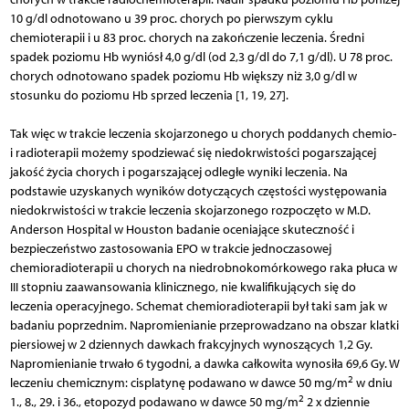
10 g/dl odnotowano u 39 proc. chorych po pierwszym cyklu
chemioterapii i u 83 proc. chorych na zakończenie leczenia. Średni
spadek poziomu Hb wyniósł 4,0 g/dl (od 2,3 g/dl do 7,1 g/dl). U 78 proc.
chorych odnotowano spadek poziomu Hb większy niż 3,0 g/dl w
stosunku do poziomu Hb sprzed leczenia [1, 19, 27].
Tak więc w trakcie leczenia skojarzonego u chorych poddanych chemio-
i radioterapii możemy spodziewać się niedokrwistości pogarszającej
jakość życia chorych i pogarszającej odległe wyniki leczenia. Na
podstawie uzyskanych wyników dotyczących częstości występowania
niedokrwistości w trakcie leczenia skojarzonego rozpoczęto w M.D.
Anderson Hospital w Houston badanie oceniające skuteczność i
bezpieczeństwo zastosowania EPO w trakcie jednoczasowej
chemioradioterapii u chorych na niedrobnokomórkowego raka płuca w
III stopniu zaawansowania klinicznego, nie kwalifikujących się do
leczenia operacyjnego. Schemat chemioradioterapii był taki sam jak w
badaniu poprzednim. Napromienianie przeprowadzano na obszar klatki
piersiowej w 2 dziennych dawkach frakcyjnych wynoszących 1,2 Gy.
Napromienianie trwało 6 tygodni, a dawka całkowita wynosiła 69,6 Gy. W
2
leczeniu chemicznym: cisplatynę podawano w dawce 50 mg/m
w dniu
2
1., 8., 29. i 36., etopozyd podawano w dawce 50 mg/m
2 x dziennie