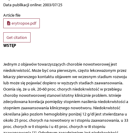
Data publikacji online: 2003/07/25
Article file
erytropoe.pdf
Get citation
WSTĘP
Jednym z objawów towarzyszących chorobie nowotworowej jest
niedokrwistość. Może być ona pierwszym, często lekceważonym przez
lekarzy pierwszego kontaktu objawem we wczesnym stadium rozwoju
lub może się pojawiać dopiero w wyższych stadiach zaawansowania.
Ocenia się, że u ok. 20-60 proc. chorych niedokrwistość w przebiegu
choroby nowotworowej stanowi istotny klinicznie problem. Istnieje
zdecydowana korelacja pomiędzy stopniem nasilenia niedokrwistości a
stopniem zaawansowania klinicznego nowotworu. Niedokrwistość
określana jako poziom hemoglobiny poniżej 12 g/dl jest stwierdzana u
około 25 proc. chorych na nowotwory w I stopniu zaawansowania, u 33
proc. chorych w II stopniu i u 45 proc. chorych w III stopniu
zaawansowania [1]. Odrębnym zagadnieniem jest niedokrwistość