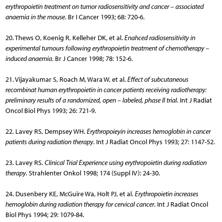
erythropoietin treatment on tumor radiosensitivity and cancer – associated
anaemia in the mouse
. Br I Cancer 1993; 68: 720-6.
20. Thews O, Koenig R, Kelleher DK, et al.
Enahced radiosensitivity in
experimental tumours following erythropoietin treatment of chemotherapy –
induced anaemia
. Br J Cancer 1998; 78: 152-6.
21. Vijayakumar S, Roach M, Wara W, et al.
Effect of subcutaneous
recombinat human erythropoietin in cancer patients receiving radiotherapy:
preliminary results of a randomized, open – labeled, phase II trial
. Int J Radiat
Oncol Biol Phys 1993; 26: 721-9.
22. Lavey RS, Dempsey WH.
Erythropoieyin increases hemoglobin in cancer
patients during radiation therapy
. Int J Radiat Oncol Phys 1993; 27: 1147-52.
23. Lavey RS.
Clinical Trial Experience using erythropoietin during radiation
therapy
. Strahlenter Onkol 1998; 174 (Suppl IV): 24-30.
24. Dusenbery KE, McGuire Wa, Holt PJ, et al.
Erythropoietin increases
hemoglobin during radiation therapy for cervical cancer
. Int J Radiat Oncol
Biol Phys 1994; 29: 1079-84.