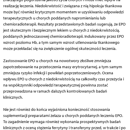
realizację leczenia. Niedokrwistość i związana z nią hipoksja tkankowa
może być również krytycznym momentem w uzyskiwaniu odpowiedzi
terapeutycznych u chorych poddanych napromienianiu lub
chemioradioterapii. Rezultaty przedstawionych badań sugerują, że EPO
jest skutecznym i bezpiecznym lekiem u chorych z niedokrwistością,
poddanych jednoczasowej chemioradioterapii. Indukowany przez EPO
wzrost poziomu Hb, a tym samym wzrost utlenowania tkankowego
może przekładać się na zwiększenie ogólnej skuteczności leczenia.
Zastosowanie EPO u chorych na nowotwory złośliwe zmniejsza
zapotrzebowanie na przetoczenia masy erytrocytarnej, a tym samym
zmniejsza ryzyko infekcji i powikłań poprzetoczeniowych. Ocena
wpływu EPO u chorych z niedokrwistością na całkowity czas przeżycia i
na współczynniki odpowiedzi terapeutycznej powinna zostać
przeprowadzona w ramach dalszych kontrolowanych badań
klinicznych.
Nie jest również do końca wyjaśniona konieczność stosowania
suplementacji preparatami żelaza u chorych poddanych leczeniu EPO.
To zagadnienie wymaga również wykonania prospektywnych badań
klinicznych z oceną stężenia ferrytyny i transferyny przed, w trakcie i po