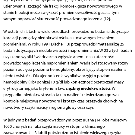
utlenowania, szczególnie frakcji komórek guza nowotworowego w
stanie hipoksji może zwiększać promieniowrażliwość guza, a tym
samym poprawiać skuteczność prowadzonego leczenia [12].
W ostatnich latach w wielu ośrodkach prowadzono badania dotyczące
korelacji pomiędzy niedokrwistością, a stosowanym leczeniem
promieniami. W roku 1991 Dische [13] przeprowadził metaanalizę 25
badań dotyczących niedokrwistości i napromieniania. W 23 z tych badań
uzyskano wyniki świadczące o wpływie anemii na skuteczność
prowadzonego leczenia napromienianiem. Wadą był stosowany różny
poziom odcięcia poziomu hemoglobiny, określający stopień nasilenia
niedokrwistości. Dla ujednolicenia wyników przyjęto poziom
hemoglobiny (Hb) poniżej 10 g/dl lub konieczność przetoczeń masy
ciężkiej niedokrwistości
erytrocytarnej, jako kryterium tzw.
. W
przypadku niedokrwistości o takim nasileniu stwierdzano gorszą
kontrolę miejscową nowotworu i krótszy czas przeżycia chorych na
nowotwory szyjki macicy i regionu głowy oraz szyi.
W jednym z badań przeprowadzonym przez Busha [14] obejmującym
1050 chorych na raka szyjki macicy w stopniu klinicznego
zaawansowania IIB lub III potwierdzono istnienie większego ryzyka