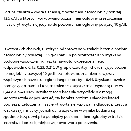
∙
grupa czwarta – chore z anemią, z poziomem hemoglobiny poniżej
12,5 g/dl, u których korygowano poziom hemoglobiny przetoczeniami
masy erytrocytarnej jedynie do poziomu hemoglobiny powyżej 10 g/dl.
U wszystkich chorych, u których odnotowano w trakcie leczenia poziom
hemoglobiny powyżej 12,5 g/dl bez lub po przetoczeniach uzyskano
podobne współczynniki ryzyka nawrotu lokoregionalnego
(odpowiednio 0,15; 0,23; 0,21). W grupie czwartej – chore mające poziom
hemoglobiny powyżej 10 g/dl – zanotowano znamiennie wyższy
współczynnik nawrotu regionalnego choroby – 0,44. Uzyskane różnice
pomiędzy grupami 1 i 4 są znamienne statystycznie i wynoszą 0,15 vs
0,44 dla p.=0,0076. Rezultaty tego badania oczywiście nie mogą
jednoznacznie odpowiedzieć, czy korekta poziomu niedokrwistości
poprzez przetoczenia masy erytrocytarnej wpływa na długość przeżycia
w raku szyjki macicy, jednak dane uzyskane w wyniku badania są
zgodne z tezą o związku pomiędzy poziomem hemoglobiny w trakcie
leczenia, a kontrolą miejscową nowotworu po leczeniu.