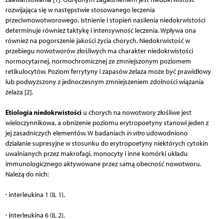
rozwijająca się w następstwie stosowanego leczenia
przeciwnowotworowego. Istnienie i stopień nasilenia niedokrwistości
determinuje również taktykę i intensywność leczenia. Wpływa ona
również na pogorszenie jakości życia chorych. Niedokrwistość w
przebiegu nowotworów złośliwych ma charakter niedokrwistości
normocytarnej, normochromicznej ze zmniejszonym poziomem
retikulocytów. Poziom ferrytyny i zapasów żelaza może być prawidłowy
lub podwyższony z jednoczesnym zmniejszeniem zdolności wiązania
żelaza [2].
Etiologia niedokrwistości
u chorych na nowotwory złośliwe jest
wieloczynnikowa, a obniżenie poziomu erytropoetyny stanowi jeden z
jej zasadniczych elementów. W badaniach
in vitro
udowodniono
działanie supresyjne w stosunku do erytropoetyny niektórych cytokin
uwalnianych przez makrofagi, monocyty i inne komórki układu
immunologicznego aktywowane przez samą obecność nowotworu.
Należą do nich:
∙
interleukina 1 (IL 1),
∙
interleukina 6 (IL 2),