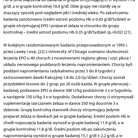
g/dl, a w grupie kontrolnej 10,4 g/dl. Obie grupy nie różniły się w
znaczący sposób pod względem płci i średniej wieku. Po zakończeniu
badania zanotowano średni wzrost poziomu Hb o 0,43 g/dl/tydzień w
grupie otrzymującej EPO i preparat żelaza w stosunku do grupy
kontrolnej – średni wzrost poziomu Hb 0,35 g/dl/tydzień (p.=0,02) [21].
W kolejnym randomizowanym badaniu przeprowadzonym w 1993 r.
przez Lawey i wsp. [22] z University of Chicago oceniano skuteczność
leczenia EPO u 40 chorych z nowotworami regionu głowy i szyi, płuca i
układu nerwowego poddanych leczeniu napromienianiem. Chorzy byli
poddani napromienianiu radykalnemu przez 5 do 8 tygodni z
zastosowaniem dawki frakcyjnej 1,8 do 2,0 Gy/dzień. Chorzy zostali
przydzieleni losowo do 2 grup, po 20 osób każda. W grupie pierwszej –
badanej, podawano EPO w dawce 300 U/kg podskórnie 3 x w tygodniu,
a następnie 150 U/kg 3 x w tygodniu. Dodatkowo chorzy ci otrzymywali
suplementację siarczanem żelaza w dawce 350 mg doustnie 3 x
dziennie. Grupę kontrolną stanowili chorzy otrzymujący jedynie
preparat żelaza w dawkach jak w grupie badanej. Średni poziom Hb w
chwili rozpoczęcia badania wynosił w grupie badanej 11,9 g/dl, a w
grupie kontrolnej 11,8 g/dl. Średni poziom Hb po zakończeniu
napromieniania wyniósł w grupie badanej 15,1 g/dl ± 2,2 g/dl, a w