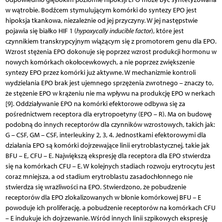
w wątrobie. Bodźcem stymulującym komórki do syntezy EPO jest
hipoksja tkankowa, niezależnie od jej przyczyny. W jej następstwie
pojawia się białko HIF 1 (
hypoxycally inducible factor
), które jest
czynnikiem transkrypcyjnym wiążącym się z promotorem genu dla EPO.
Wzrost stężenia EPO dokonuje się poprzez wzrost produkcji hormonu w
nowych komórkach okołocewkowych, a nie poprzez zwiększenie
syntezy EPO przez komórki już aktywne. W mechanizmie kontroli
wydzielania EPO brak jest ujemnego sprzężenia zwrotnego – znaczy to,
że stężenie EPO w krążeniu nie ma wpływu na produkcję EPO w nerkach
[9]. Oddziaływanie EPO na komórki efektorowe odbywa się za
pośrednictwem receptora dla erytropoetyny (EPO – R). Ma on budowę
podobną do innych receptorów dla czynników wzrostowych, takich jak:
G – CSF, GM – CSF, interleukiny 2, 3, 4. Jednostkami efektorowymi dla
działania EPO są komórki dojrzewające linii erytroblastycznej, takie jak
BFU – E, CFU – E. Największą ekspresję dla receptora dla EPO stwierdza
się na komórkach CFU – E. W kolejnych stadiach rozwoju erytrocytu jest
coraz mniejsza, a od stadium erytroblastu zasadochłonnego nie
stwierdza się wrażliwości na EPO. Stwierdzono, że pobudzenie
receptorów dla EPO zlokalizowanych w błonie komórkowej BFU – E
powoduje ich proliferację, a pobudzenie receptorów na komórkach CFU
– E indukuje ich dojrzewanie. Wśród innych linii szpikowych ekspresję