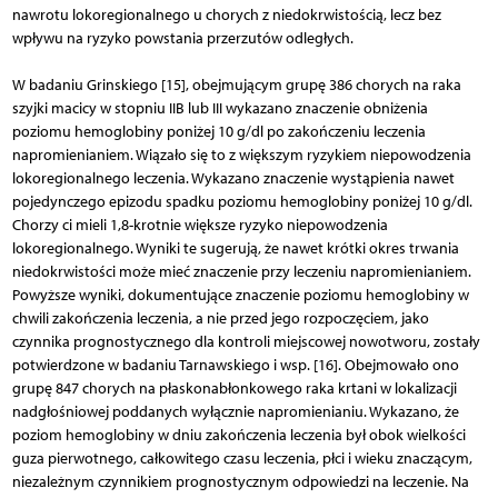
nawrotu lokoregionalnego u chorych z niedokrwistością, lecz bez
wpływu na ryzyko powstania przerzutów odległych.
W badaniu Grinskiego [15], obejmującym grupę 386 chorych na raka
szyjki macicy w stopniu IIB lub III wykazano znaczenie obniżenia
poziomu hemoglobiny poniżej 10 g/dl po zakończeniu leczenia
napromienianiem. Wiązało się to z większym ryzykiem niepowodzenia
lokoregionalnego leczenia. Wykazano znaczenie wystąpienia nawet
pojedynczego epizodu spadku poziomu hemoglobiny poniżej 10 g/dl.
Chorzy ci mieli 1,8-krotnie większe ryzyko niepowodzenia
lokoregionalnego. Wyniki te sugerują, że nawet krótki okres trwania
niedokrwistości może mieć znaczenie przy leczeniu napromienianiem.
Powyższe wyniki, dokumentujące znaczenie poziomu hemoglobiny w
chwili zakończenia leczenia, a nie przed jego rozpoczęciem, jako
czynnika prognostycznego dla kontroli miejscowej nowotworu, zostały
potwierdzone w badaniu Tarnawskiego i wsp. [16]. Obejmowało ono
grupę 847 chorych na płaskonabłonkowego raka krtani w lokalizacji
nadgłośniowej poddanych wyłącznie napromienianiu. Wykazano, że
poziom hemoglobiny w dniu zakończenia leczenia był obok wielkości
guza pierwotnego, całkowitego czasu leczenia, płci i wieku znaczącym,
niezależnym czynnikiem prognostycznym odpowiedzi na leczenie. Na