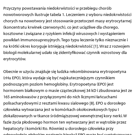
Przyczyny powstawania niedokrwistości w przebiegu chorób
nowotworowych ilustruje tabela 1. Leczeniem z wyboru niedokrwistości
chorych na nowotwory jest stosowanie przetoczeń masy erytrocytarnej
(koncentratu krwinek czerwonych), co jest uciążliwe dla chorego,
kosztowne i związane z ryzykiem infekcji wirusowych i wystąpieniem
powikłań immunosupresyjnych. Tego typu leczenie tylko nieznacznie i
na krótki okres koryguje istniejącą niedokrwistość [1]. Wraz z rozwojem
biologii molekularnej udało się zidentyfikować czynnik wzrostowy dla
erytrocytów.
Obecnie w użyciu znajduje się ludzka rekombinowana erytropoetyna
(rHu EPO), która wydaje się być najskuteczniejszym czynnikiem
podnoszącym poziom hemoglobiny. Erytropoetyna (EPO) jest
hormonem białkowym o masie cząsteczkowej 34 kD i zbudowana jest ze
165 aminokwasów z przyłączonymi do nich licznymi łańcuchami
polisacharydowymi z resztami kwasu sialowego [8]. EPO u dorosłego
człowieka wytwarzana jest w komórkach okołocewkowych typu I
zlokalizowanych w tkance śródmiąższowej wewnętrznej kory nerki. W
fazie życia płodowego hormon ten wytwarzany jest w wątrobie przez
hepatocyty i komórki Ito. Również u dorosłego człowieka przy
odpowiednio głębokim poziomie hipoksji EPO może być syntetyzowana