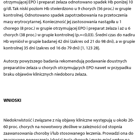
otrzymującej EPO i preparat żelaza odnotowano spadek Hb poniżej 10
g/dl. Tak niski poziom Hb stwierdzono u 9 chorych (56 proc.) w grupie
kontrolnej. Odnotowano spadek zapotrzebowania na przetoczenia
masy erytrocytarnej. Konieczność jej zastosowania nastąpiła u 1
chorego (8 proc.) w grupie otrzymującej EPO i preparat żelaza i aż u 6
chorych (38 proc.) w grupie kontrolnej (p.=<0,03). Średni czas do nadiru
Hb wyniósł w grupie badanej 42 dni (zakres od 21 do 98 dni), a w grupie
kontrolnej 35 dni (zakres od 16 do 79 dni) [1, 123 28].
Autorzy powyższego badania rekomendują podawanie doustnych
preparatów żelaza u chorych otrzymujących EPO nawet w przypadku
braku objawów klinicznych niedoboru żelaza.
WNIOSKI
Niedokrwistość i związane z nią objawy kliniczne występują u około 20-
60 proc. chorych na nowotwory złośliwe w zależności od stopnia
zaawansowania choroby i/lub stosowanego leczenia. Prowadzi ona do
znaczącego pogorszenia jakości życia chorych i może mieć wpływ na