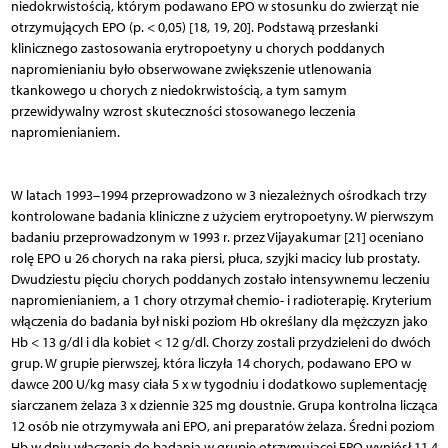
niedokrwistością, którym podawano EPO w stosunku do zwierząt nie
otrzymujących EPO (p. < 0,05) [18, 19, 20]. Podstawą przesłanki
klinicznego zastosowania erytropoetyny u chorych poddanych
napromienianiu było obserwowane zwiększenie utlenowania
tkankowego u chorych z niedokrwistością, a tym samym
przewidywalny wzrost skuteczności stosowanego leczenia
napromienianiem.
W latach 1993–1994 przeprowadzono w 3 niezależnych ośrodkach trzy
kontrolowane badania kliniczne z użyciem erytropoetyny. W pierwszym
badaniu przeprowadzonym w 1993 r. przez Vijayakumar [21] oceniano
rolę EPO u 26 chorych na raka piersi, płuca, szyjki macicy lub prostaty.
Dwudziestu pięciu chorych poddanych zostało intensywnemu leczeniu
napromienianiem, a 1 chory otrzymał chemio- i radioterapię. Kryterium
włączenia do badania był niski poziom Hb określany dla mężczyzn jako
Hb < 13 g/dl i dla kobiet < 12 g/dl. Chorzy zostali przydzieleni do dwóch
grup. W grupie pierwszej, która liczyła 14 chorych, podawano EPO w
dawce 200 U/kg masy ciała 5 x w tygodniu i dodatkowo suplementację
siarczanem żelaza 3 x dziennie 325 mg doustnie. Grupa kontrolna licząca
12 osób nie otrzymywała ani EPO, ani preparatów żelaza. Średni poziom
Hb w dniu włączenia do badania w grupie otrzymującej EPO wyniósł 11,4