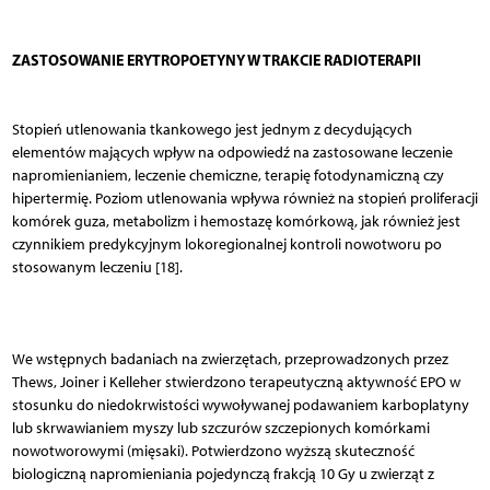
ZASTOSOWANIE ERYTROPOETYNY W TRAKCIE RADIOTERAPII
Stopień utlenowania tkankowego jest jednym z decydujących
elementów mających wpływ na odpowiedź na zastosowane leczenie
napromienianiem, leczenie chemiczne, terapię fotodynamiczną czy
hipertermię. Poziom utlenowania wpływa również na stopień proliferacji
komórek guza, metabolizm i hemostazę komórkową, jak również jest
czynnikiem predykcyjnym lokoregionalnej kontroli nowotworu po
stosowanym leczeniu [18].
We wstępnych badaniach na zwierzętach, przeprowadzonych przez
Thews, Joiner i Kelleher stwierdzono terapeutyczną aktywność EPO w
stosunku do niedokrwistości wywoływanej podawaniem karboplatyny
lub skrwawianiem myszy lub szczurów szczepionych komórkami
nowotworowymi (mięsaki). Potwierdzono wyższą skuteczność
biologiczną napromieniania pojedynczą frakcją 10 Gy u zwierząt z