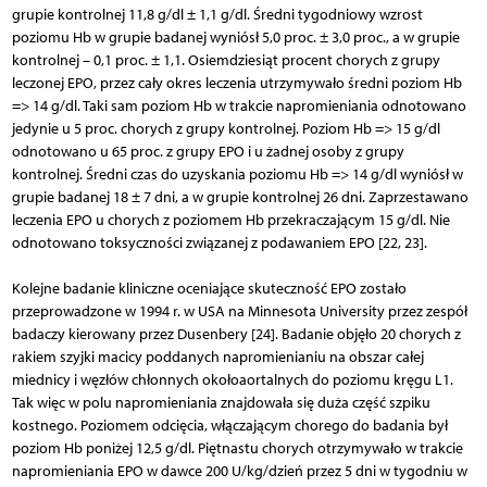
grupie kontrolnej 11,8 g/dl ± 1,1 g/dl. Średni tygodniowy wzrost
poziomu Hb w grupie badanej wyniósł 5,0 proc. ± 3,0 proc., a w grupie
kontrolnej – 0,1 proc. ± 1,1. Osiemdziesiąt procent chorych z grupy
leczonej EPO, przez cały okres leczenia utrzymywało średni poziom Hb
=> 14 g/dl. Taki sam poziom Hb w trakcie napromieniania odnotowano
jedynie u 5 proc. chorych z grupy kontrolnej. Poziom Hb => 15 g/dl
odnotowano u 65 proc. z grupy EPO i u żadnej osoby z grupy
kontrolnej. Średni czas do uzyskania poziomu Hb => 14 g/dl wyniósł w
grupie badanej 18 ± 7 dni, a w grupie kontrolnej 26 dni. Zaprzestawano
leczenia EPO u chorych z poziomem Hb przekraczającym 15 g/dl. Nie
odnotowano toksyczności związanej z podawaniem EPO [22, 23].
Kolejne badanie kliniczne oceniające skuteczność EPO zostało
przeprowadzone w 1994 r. w USA na Minnesota University przez zespół
badaczy kierowany przez Dusenbery [24]. Badanie objęło 20 chorych z
rakiem szyjki macicy poddanych napromienianiu na obszar całej
miednicy i węzłów chłonnych okołoaortalnych do poziomu kręgu L1.
Tak więc w polu napromieniania znajdowała się duża część szpiku
kostnego. Poziomem odcięcia, włączającym chorego do badania był
poziom Hb poniżej 12,5 g/dl. Piętnastu chorych otrzymywało w trakcie
napromieniania EPO w dawce 200 U/kg/dzień przez 5 dni w tygodniu w