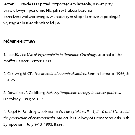
leczeniu. Użycie EPO przed rozpoczęciem leczenia, nawet przy
prawidłowym poziomie Hb, jak i w trakcie leczenia
przeciwnowotworowego, w znaczącym stopniu może zapobiegać
wystąpieniu niedokrwistości [29].
PIŚMIENNICTWO
1. Lee JS.
The Use of Erytropoietin in Radiation Oncology
. Journal of the
Moffitt Cancer Center 1998.
2. Cartwright GE.
The anemia of chronic disorders
. Semin Hematol 1966; 3:
351-75.
3. Doweiko JP, Goldberg MA.
Erythropoietin therapy in cancer patients
.
Oncology 1991; 5: 31-7.
4. Pagel H, Fandrey J, Jelkmann W.
The cytokines Il – 1, Il – 6 and TNF inhibit
the production of erythropoietin
. Molecular Biology of Hematopoiesis, 8 th
Symposium, July 9-13, 1993; Basel.