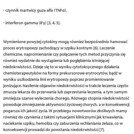
∙
czynnik martwicy guza alfa (TNFα),
∙
interferon gamma (IFγ) [3, 4, 5].
Wymienione powyżej cytokiny mogą również bezpośrednio hamować
proces erytropoezy zachodzący w szpiku kostnym [6]. Leczenie
chemiczne, napromienianie czy połączenie tych metod przyczynia się
również wydatnie do wystąpienia lub pogłębienia istniejącej
niedokrwistości. Dzieje się to w wyniku cytotoksycznego działania
chemioterapeutyków na formy prekursorowe erytrocytów, bądź w
wyniku uszkodzenia linii erytropoezy poprzez promieniowanie
jonizujące. Nasilenie objawów niedokrwistości w trakcie leczenia często
zmusza lekarza do przerwania lub zaprzestania leczenia, a tym samym
zmniejsza szanse wyleczenia chorego. Różnego stopnia niedokrwistość
powoduje zmniejszenie aktywności życiowej chorych, a w konsekwencji
pogarsza ich jakość życia. W przebiegu nowotworów złośliwych mamy
również do czynienia z takimi sytuacjami klinicznymi jak krwawienia,
naciekanie szpiku, hemoliza czy zaburzenia wchłaniania żelaza, co w
konsekwencji prowadzi do powstania niedokrwistości [7].