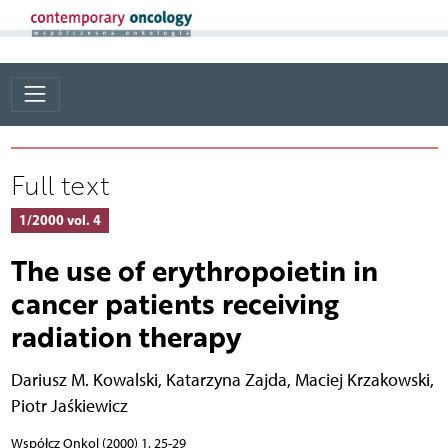
Full text
1/2000 vol. 4
The use of erythropoietin in
cancer patients receiving
radiation therapy
Dariusz M. Kowalski
,
Katarzyna Zajda
,
Maciej Krzakowski
,
Piotr Jaśkiewicz
Współcz Onkol (2000) 1, 25-29