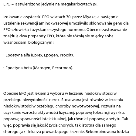
EPO – R stwierdzono jedynie na megakariocytach [9].
Izolowanie cząsteczki EPO w latach 70. przez Miyake, a następnie
ustalenie sekwencji aminokwasowej umożliwiło sklonowanie genu dla
EPO człowieka i uzyskanie czystego hormonu. Obecnie zastosowanie
znajdują dwa preparaty EPO, które nie różnią się między sobą
własnościami biologicznymi:
∙
Epoetyna alfa (Eprex, Epogen, Procrit),
∙
Epoetyna beta (Marogen, Recormon).
Obecnie EPO jest lekiem z wyboru w leczeniu niedokrwistości w
przebiegu niewydolności nerek. Stosowana jest również w leczeniu
niedokrwistości w przebiegu choroby nowotworowej. Pozwala na
uzyskanie wzrostu aktywności fizycznej, poprawę tolerancji wysiłku,
poprawę sprawności intelektualnej, jak również poprawę apetytu. Tak
więc, poprawia się jakość życia chorych, tak istotna dla samego
chorego, jak i lekarza prowadzącego leczenie. Rekombinowana ludzka