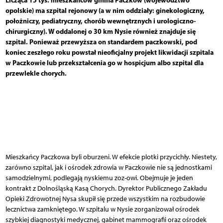
opolskie) ma szpital rejonowy (a w nim oddziały: ginekologiczny,
położniczy, pediatryczny, chorób wewnętrznych i urologiczno-
chirurgiczny). W oddalonej o 30 km Nysie również znajduje się
szpital. Ponieważ przewyższa on standardem paczkowski, pod
koniec zeszłego roku powstał nieoficjalny projekt likwidacji szpitala
w Paczkowie lub przekształcenia go w hospicjum albo szpital dla
przewlekle chorych.
Mieszkańcy Paczkowa byli oburzeni. W efekcie plotki przycichły. Niestety,
zarówno szpital, jak i ośrodek zdrowia w Paczkowie nie są jednostkami
samodzielnymi, podlegają nyskiemu zoz-owi. Obejmuje je jeden
kontrakt z Dolnośląską Kasą Chorych. Dyrektor Publicznego Zakładu
Opieki Zdrowotnej Nysa skupił się przede wszystkim na rozbudowie
lecznictwa zamkniętego. W szpitalu w Nysie zorganizował ośrodek
szybkiej diagnostyki medycznej, gabinet mammografii oraz ośrodek