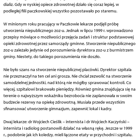
dializ. Gdy w nyskiej opiece zdrowotnej działo się coraz lepiej, w
podległej filii paczkowskiej wszystko pozostawało po staremu.
W minionym roku pracujący w Paczkowie lekarze podjęli próbę
utworzenia niepublicznego zoz-u. Jednak w lipcu 1999 r. wprowadzono
przepisy mówiące o możliwości przejęcia zadań i struktur podstawowej
opieki zdrowotnej przez samorządy gminne. Stworzenie niepublicznego
zoz-u zależało jedynie od porozumienia dyrektora zoz-u z burmistrzem
gminy. Niestety, do takiego porozumienia nie doszło.
Nie było szans na stworzenie niepublicznej placówki. Dyrektor szpitala
nie przeznaczył na ten cel ani grosza. Nie chciał zezwolić na stworzenie
samodzielnej jednostki, nad którą nie mógłby sprawować kontroli. Co
więcej, szpitalowi brakowało pieniędzy. Również gmina znajdująca się na
terenie o najwyższym wskaźniku bezrobocia nie zaplanowała w swoim
budżecie rezerwy na opiekę zdrowotną. Musiała przede wszystkim
sfinansować utworzenie gimnazjum, zapewnić lokal i kadry.
Dwaj lekarze: dr Wojciech Cieślik – internista i dr Wojciech Kaczyński –
internista i radiolog postanowili działać na własną rękę. Jeszcze w 1999
r., podobnie jak ich koledzy, mieli łączone etaty w przychodni i szpitalu.