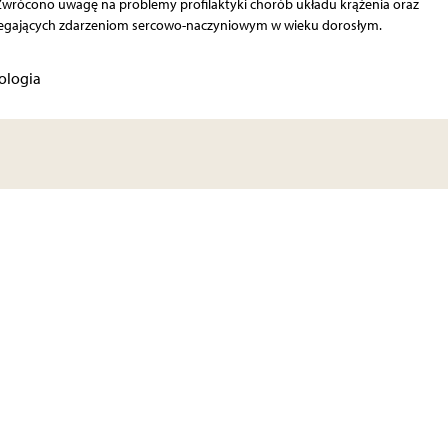
rócono uwagę na problemy profilaktyki chorób układu krążenia oraz
iegających zdarzeniom sercowo-naczyniowym w wieku dorosłym.
ologia