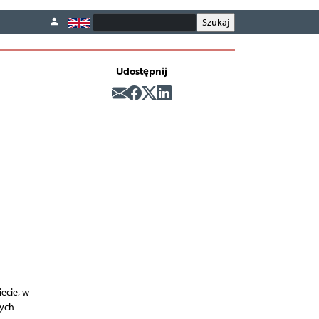
Udostępnij
ecie, w
cych