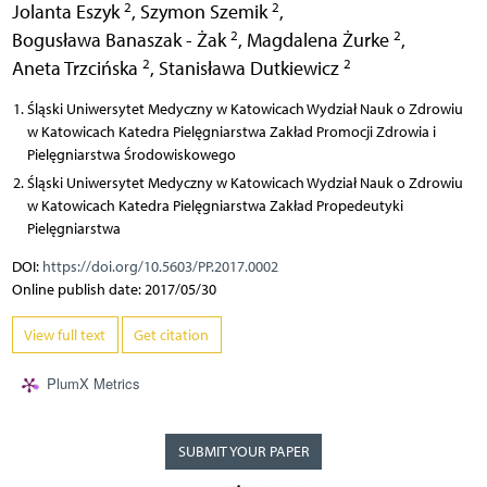
2
2
Jolanta Eszyk
,
Szymon Szemik
,
2
2
Bogusława Banaszak - Żak
,
Magdalena Żurke
,
2
2
Aneta Trzcińska
,
Stanisława Dutkiewicz
Śląski Uniwersytet Medyczny w Katowicach Wydział Nauk o Zdrowiu
w Katowicach Katedra Pielęgniarstwa Zakład Promocji Zdrowia i
Pielęgniarstwa Środowiskowego
Śląski Uniwersytet Medyczny w Katowicach Wydział Nauk o Zdrowiu
w Katowicach Katedra Pielęgniarstwa Zakład Propedeutyki
Pielęgniarstwa
DOI:
https://doi.org/10.5603/PP.2017.0002
Online publish date: 2017/05/30
View full text
Get citation
PlumX Metrics
SUBMIT YOUR PAPER