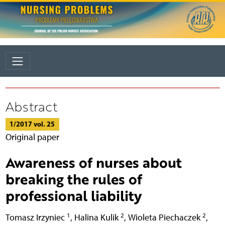
Abstract
1/2017 vol. 25
Original paper
Awareness of nurses about
breaking the rules of
professional liability
1
2
2
Tomasz Irzyniec
,
Halina Kulik
,
Wioleta Piechaczek
,