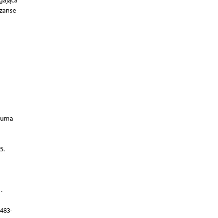
gająca
szanse
rauma
5.
.
 483-