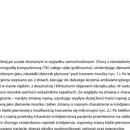
ii ogólnej po urazie doznanym w wypadku samochodowym. Chory z niewiadom
omografię komputerową (TK) całego ciała (politrauma), stwierdzając złamani
lonym jako „niewielki zbiornik płynowy” pod trzonem mostka (ryc. 1.). Po l
ta wypisano po 2 dniach, kierując do dalszego leczenia ambulatoryjnego
ii w stanie ciężkim, z dusznością i klinicznymi objawami obrzęku płuc. W wy
ono wysokie wartości wskaźników zapalnych. Ze względu na zmianę o chara
cznie – nacięto zmianę ropną, uzyskując wypływ dużej ilości treści ropnej,
aną jako złamanie mostka i żeber, zmiany o ropnym charakterze w śródpiers
atki piersiowej z możliwością tworzenia się mikroropni (ryc. 2.). Po telefo
jent z ropną przetoką tchawiczo-śródpiersiową pacjenta przeniesiono na oddz
. U chorego stwierdzono ropniak śródpiersia, ropowicę ściany klatki piersiow
osowano nacięcie, drenaż okolicy podmostkowej, setonaż oraz operacyjne