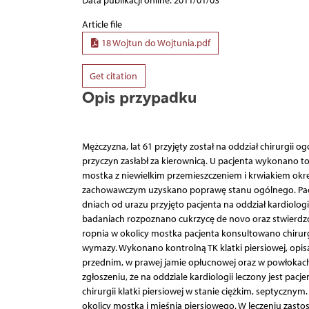
Data publikacji online: 2011/01/03
Article file
18 Wojtun do Wojtunia.pdf
Get citation
Opis przypadku
Mężczyzna, lat 61 przyjęty został na oddział chirurg
przyczyn zasłabł za kierownicą. U pacjenta wykonano t
mostka z niewielkim przemieszczeniem i krwiakiem okreś
zachowawczym uzyskano poprawę stanu ogólnego. Pacjen
dniach od urazu przyjęto pacjenta na oddział kardiolog
badaniach rozpoznano cukrzycę de novo oraz stwierdz
ropnia w okolicy mostka pacjenta konsultowano chirurgi
wymazy. Wykonano kontrolną TK klatki piersiowej, opis
przednim, w prawej jamie opłucnowej oraz w powłokach kl
zgłoszeniu, że na oddziale kardiologii leczony jest pac
chirurgii klatki piersiowej w stanie ciężkim, septycznym
okolicy mostka i mięśnia piersiowego. W leczeniu zast