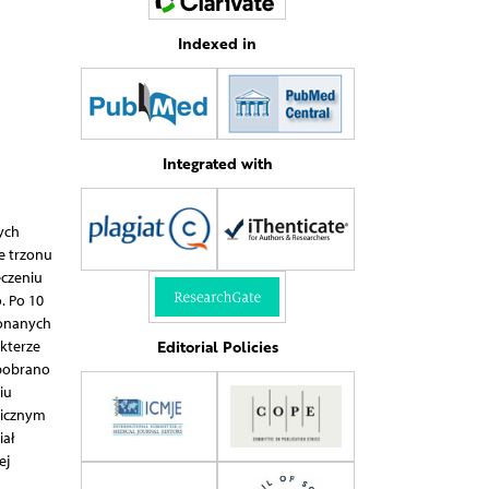
Indexed in
Integrated with
ych
e trzonu
eczeniu
. Po 10
konanych
Editorial Policies
kterze
 pobrano
iu
nicznym
iał
ej