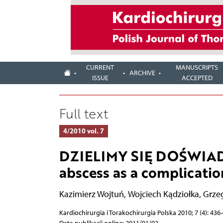
CURRENT
MANUSCRIPTS
ARCHIVE
ISSUE
ACCEPTED
Full text
4/2010 vol. 7
DZIELIMY SIĘ DOŚWIAD
abscess as a complicatio
Kazimierz Wojtuń
,
Wojciech Kądziołka
,
Grze
Kardiochirurgia i Torakochirurgia Polska 2010; 7 (4): 436