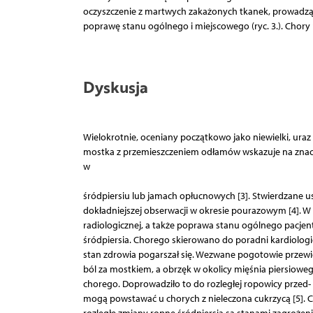
oczyszczenie z martwych zakażonych tkanek, prowadzą
poprawę stanu ogólnego i miejscowego (ryc. 3.). Chory
Dyskusja
Wielokrotnie, oceniany początkowo jako niewielki, ur
mostka z przemieszczeniem odłamów wskazuje na znaczn
w
śródpiersiu lub jamach opłucnowych [3]. Stwierdzane us
dokładniejszej obserwacji w okresie pourazowym [4].
radiologicznej, a także poprawa stanu ogólnego pacje
śródpiersia. Chorego skierowano do poradni kardiologic
stan zdrowia pogarszał się. Wezwane pogotowie przewio
ból za mostkiem, a obrzęk w okolicy mięśnia piersiow
chorego. Doprowadziło to do rozległej ropowicy przed
mogą powstawać u chorych z nieleczona cukrzycą [5]. C