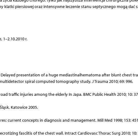
a życia każdego chorego. Tylko jak najszybsza interwencja chirurgiczna pole
iany klatki piersiowej oraz intensywne leczenie stanu septycznego mogą dać 
 1–2.10.2010 r.
li G. Delayed presentation of a huge mediastinalhematoma after blunt chest t
multidetector spiral computed tomography study. J Trauma 2010; 69: 996.
road traffic injuries among the elderly In Japa. BMC Public Health 2010; 10: 37
 Śląsk, Katowice 2005.
actures: current concepts in diagnosis and management. Mill Med 1998; 153: 451
otizing fasciitis of the chest wall. Intract Cardiovasc Thorac Surg 2010; 10: