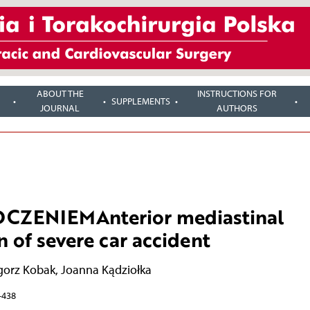
ABOUT THE
INSTRUCTIONS FOR
SUPPLEMENTS
JOURNAL
AUTHORS
CZENIEMAnterior mediastinal
n of severe car accident
gorz Kobak
,
Joanna Kądziołka
–438