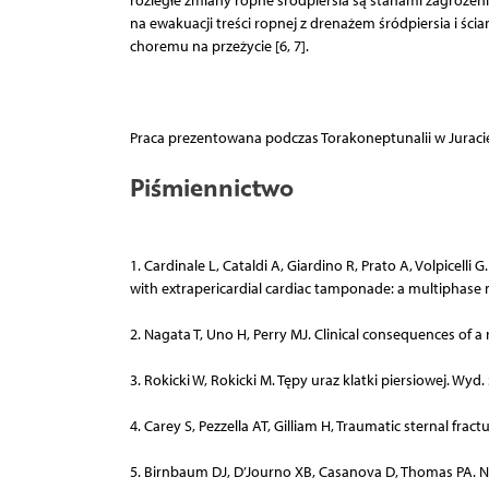
rozległe zmiany ropne śródpiersia są stanami zagrożeni
na ewakuacji treści ropnej z drenażem śródpiersia i śc
choremu na przeżycie [6, 7].
Praca prezentowana podczas Torakoneptunalii w Juracie,
Piśmiennictwo
1. Cardinale L, Cataldi A, Giardino R, Prato A, Volpicel
with extrapericardial cardiac tamponade: a multiphase 
2. Nagata T, Uno H, Perry MJ. Clinical consequences of a 
3. Rokicki W, Rokicki M. Tępy uraz klatki piersiowej. Wyd.
4. Carey S, Pezzella AT, Gilliam H, Traumatic sternal fr
5. Birnbaum DJ, D’Journo XB, Casanova D, Thomas PA. Necr