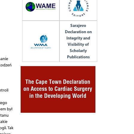
Sarajevo
Declaration on
Integrity and
Visibility of
Scholarly
Publications
manie
zkodzeń
troli
jego
mem był
stanu
akie
gii. Tak