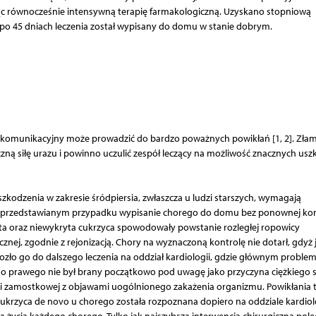
c równocześnie intensywną terapię farmakologiczną. Uzyskano stopniową
 po 45 dniach leczenia został wypisany do domu w stanie dobrym.
az komunikacyjny może prowadzić do bardzo poważnych powikłań [1, 2]. Zła
ą siłę urazu i powinno uczulić zespół leczący na możliwość znacznych us
zkodzenia w zakresie śródpiersia, zwłaszcza u ludzi starszych, wymagają
 W przedstawianym przypadku wypisanie chorego do domu bez ponownej kon
nta oraz niewykryta cukrzyca spowodowały powstanie rozległej ropowicy
znej, zgodnie z rejonizacją. Chory na wyznaczoną kontrolę nie dotarł, gdyż 
zło go do dalszego leczenia na oddział kardiologii, gdzie głównym proble
ego prawego nie był brany początkowo pod uwagę jako przyczyna ciężkiego 
- i zamostkowej z objawami uogólnionego zakażenia organizmu. Powikłania t
ukrzyca de novo u chorego została rozpoznana dopiero na oddziale kardiolo