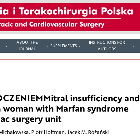
ABOUT THE
INSTRUCTIONS FOR
SUPPLEMENTS
JOURNAL
AUTHORS
ZENIEMMitral insufficiency and
 a woman with Marfan syndrome
iac surgery unit
 Michałowska
,
Piotr Hoffman
,
Jacek M. Różański