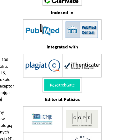
Indexed in
Integrated with
a 100
oku.
15,
 około
receptor
bojga
Editorial Policies
j
ny
e w
tologią
onych
cia [4].