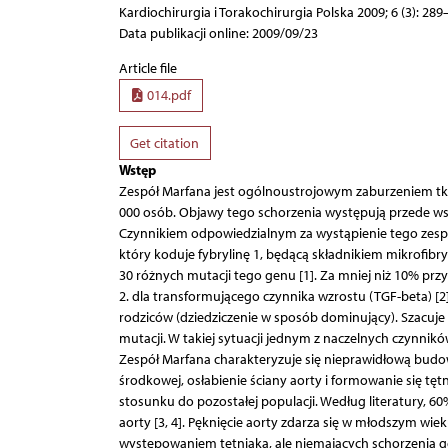
Kardiochirurgia i Torakochirurgia Polska 2009; 6 (3): 289
Data publikacji online: 2009/09/23
Article file
014.pdf
Get citation
Wstęp
Zespół Marfana jest ogólnoustrojowym zaburzeniem tka
000 osób. Objawy tego schorzenia występują przede ws
Czynnikiem odpowiedzialnym za wystąpienie tego zesp
który koduje fybrylinę 1, będącą składnikiem mikrofibr
30 różnych mutacji tego genu [1]. Za mniej niż 10% p
2. dla transformującego czynnika wzrostu (TGF-beta) [
rodziców (dziedziczenie w sposób dominujący). Szacuje
mutacji. W takiej sytuacji jednym z naczelnych czynnik
Zespół Marfana charakteryzuje się nieprawidłową budo
środkowej, osłabienie ściany aorty i formowanie się tę
stosunku do pozostałej populacji. Według literatury,
aorty [3, 4]. Pęknięcie aorty zdarza się w młodszym w
występowaniem tętniaka, ale niemających schorzenia gene