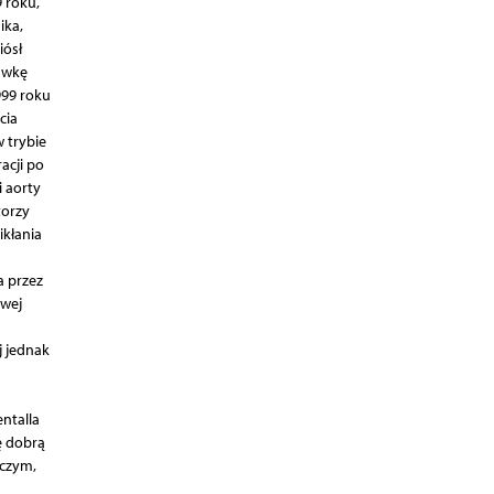
 roku,
ika,
iósł
awkę
999 roku
cia
 trybie
acji po
i aorty
torzy
ikłania
a przez
owej
j jednak
entalla
ę dobrą
dczym,