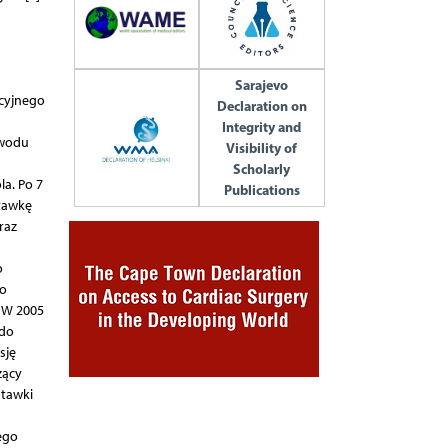
Sarajevo
acyjnego
Declaration on
Integrity and
owodu
Visibility of
Scholarly
a. Po 7
Publications
tawkę
raz
o
Po
 W 2005
 do
sję
zący
stawki
ego