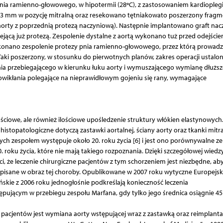
ia ramienno-głowowego, w hipotermii (28ºC), z zastosowaniem kardioplegi
 33 mm w pozycję mitralną oraz resekowano tętniakowato poszerzony fragm
a aorty z poprzednią protezą naczyniową). Następnie implantowano graft na
ejącą już protezą. Zespolenie dystalne z aortą wykonano tuż przed odejście
 wykonano zespolenie protezy pnia ramienno-głowowego, przez którą prowad
aki poszerzony, w stosunku do pierwotnych planów, zakres operacji ustalo
enia przebiegającego w kierunku łuku aorty i wymuszającego wymianę dłużs
wikłania polegające na nieprawidłowym gojeniu się rany, wymagające
ościowe, ale również ilościowe upośledzenie struktury włókien elastynowych
opatologiczne dotyczą zastawki aortalnej, ściany aorty oraz tkanki mitral
ch zespołem występuje około 20. roku życia [6] i jest ono porównywalne ze
roku życia, które nie mają takiego rozpoznania. Dzięki szczegółowej wiedz
ci, że leczenie chirurgiczne pacjentów z tym schorzeniem jest niezbędne, ab
 wpisane w obraz tej choroby. Opublikowane w 2007 roku wytyczne Europejs
kie z 2006 roku jednogłośnie podkreślają konieczność leczenia
ępującym w przebiegu zespołu Marfana, gdy tylko jego średnica osiągnie 45
pacjentów jest wymiana aorty wstępującej wraz z zastawką oraz reimplanta