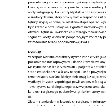
prowadzonego przez protezę naczyniową doszytą do pn
krwistej wszczepiono protezę mechaniczną o średnicy
aorty wstępującej i łuku aorty (dystalnie od zespoleni
o średnicy 32 mm, który proksymalnie zespolono z istni
tętnicy szyjnej wspólnej. W ostatnim etapie operacji
było krążenie pozaustrojowe, z graftem naczyniowym. T
otwarciu tętniaka i uwidocznieniu starego rozwarstwi
segmentu aorty. W okresie pooperacyjnym wystąpiły po
zastosowania terapii podciśnieniowej (VAC).
Dyskusja
W zespole Marfana charakterystyczne jest nie tylko jak
poziomie makroskopowym w układzie krążenia zmiany hist
Maksymalne nasilenie tych zmian u pacjentów dotknięty
stopniem uszkodzenia ściany naczyń u osób powyżej 60. 
temat zespołu Marfana klinicyści nie mają już wątpliwoś
wydłużyć im życie i zapobiegać powikłaniom, które są
Towarzystwa Kardiologicznego oraz wytyczne amerykańs
kardiochirurgicznego pacjentów z tętniakiem aorty wst
8].
Złotym standardem w leczeniu chirurgicznym tej grupy 