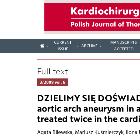
CURRENT
MANUSCRIPTS
ARCHIVE
ISSUE
ACCEPTED
Full text
3/2009 vol. 6
DZIELIMY SIĘ DOŚWIADC
aortic arch aneurysm in
treated twice in the card
Agata Bilewska
,
Mariusz Kuśmierczyk
,
Ilona