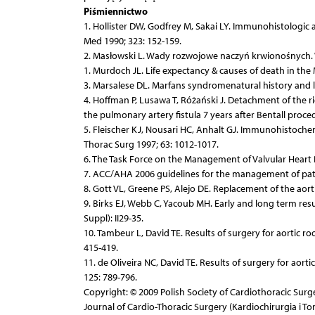
Piśmiennictwo
1. Hollister DW, Godfrey M, Sakai LY. Immunohistologic 
Med 1990; 323: 152-159.
2. Masłowski L. Wady rozwojowe naczyń krwionośnych. 
1. Murdoch JL. Life expectancy & causes of death in the
3. Marsalese DL. Marfans syndromenatural history and l
4. Hoffman P, Lusawa T, Różański J. Detachment of the 
the pulmonary artery fistula 7 years after Bentall proce
5. Fleischer KJ, Nousari HC, Anhalt GJ. Immunohistochem
Thorac Surg 1997; 63: 1012-1017.
6. The Task Force on the Management of Valvular Heart D
7. ACC/AHA 2006 guidelines for the management of patien
8. Gott VL, Greene PS, Alejo DE. Replacement of the aor
9. Birks EJ, Webb C, Yacoub MH. Early and long term resu
Suppl): II29-35.
10. Tambeur L, David TE. Results of surgery for aortic 
415-419.
11. de Oliveira NC, David TE. Results of surgery for aor
125: 789-796.
Copyright: © 2009 Polish Society of Cardiothoracic Sur
Journal of Cardio-Thoracic Surgery (Kardiochirurgia i To