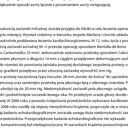
kszenie opuszki aorty łącznie z poszerzeniem aorty wstępującej,
lnością zastawki mitralnej, została przyjęta do kliniki w celu leczenia oper
ciu miesięcy. Wywiad rodzinny w kierunku zespołu Marfana i chorób układu
dwukrotnie poddawana leczeniu kardiochirurgicznemu. W 12. roku życia z p
ścią zastawki aortalnej (IA +) przeszła operację sposobem Bentalla-de Bono
ypu Carbomedics 25 mm). Jednocześnie wykonano przetokę sposobem Cabrol
a pniem płucnym o długości 14 mm z ciągłym przepływem deformującym zas
ło również do powstania tętniaka powyżej dystalnego zespolenia protezy o
ny gradient przepływu przez sztuczną zastawkę wynosił 62 mm Hg.
no protezę naczyniową typu Vascutec 28 mm „koniec do końca” do uprzedni
eńcową oraz zamknięto przetokę pnia płucnego łatą z własnego osierdzia. 
obniżył się do 20 mm Hg. Niedomykalność zastawki pnia płucnego ustąpiła.
wki i podwichnięcie soczewki lewego oka. Po przebytym urazie głowy doszło
wej. W 2006 roku z powodu trzepotania przedsionków wykonano kardiower
 2008 roku nasiliły się objawy niewydolności krążenia, pogorszyła się w znac
ją badaniu echokardiograficznym zwracała uwagę duża niedomykalność za
 przedsionków. Przezprzełykowe badanie echokardiograficzne nie wykazało
ii komputerowej był niediagnostyczny. W warunkach krążenia pozaustrojow