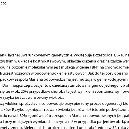
–292
nki łącznej uwarunkowanym genetycznie. Występuje z częstością 1,5–10 n
zystkim w układzie kostno-stawowym, układzie krążenia oraz narządzie wzr
ołu na poziomie molekularnym jest mutacja w genie FBN1 na chromosomie 
yli uczestniczących w budowie włókien elastylowych. Jak do tej pory opisano
rzypadków zespołu Marfana odpowiedzialna jest mutacja w genie kodującym 
2]. Dominująca część pacjentów dziedziczy zmutowany gen od jednego lub o
 się, że w ok. 20% przypadków choroba ta jest wynikiem spontanicznej, nowe
ów ryzyka jest zaawansowany wiek ojca.
wą włókien sprężystych, co powoduje przyspieszony proces degeneracji bło
tniaków. Ryzyko pęknięcia i rozwarstwienia jest również istotnie podwyższon
 60% do nawet 80% zgonów osób z zespołem Marfana spowodowanych jest pa
ieku i przy mniejszych wymiarach naczynia niż w przypadku pacjentów obciąż
tycznego. Nieleczeni chirurgicznie pacjenci umierają średnio w 32. roku ży