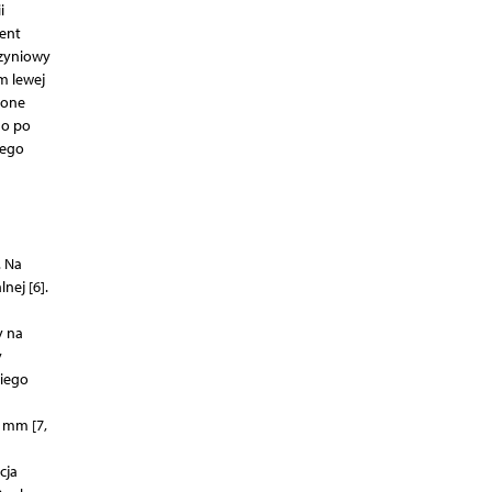
i
ent
czyniowy
m lewej
zone
no po
zego
. Na
nej [6].
y na
y
kiego
 mm [7,
cja