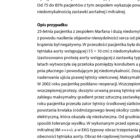
Od 75 do 85% pacjentów z tym zespołem wykazuje powię
niedomykalnością zastawki aortalnej i mitralnej.
Opis przypadku
25-letnia pacjentka z zespołem Marfana i dużą niedomyka
z powodu nasilenia objawów niewydolności serca od pię
krążenia był negatywny. W przeszłości pacjentka była 
tętniaka aorty wstępującej (15 × 10 cm) z niedomykalno
(zastosowano protezę aorty wstępującej z zastawką t
latach wytworzyła się przetoka pomiędzy konduitem 
pnia płucnego i powodującym jej niedomykalność. Dosz
naderwania ujścia prawej tętnicy wieńcowej. Maksymal
W 2002 roku pacjentkę poddano reoperacji. Wszczepio
wszczepionej protezy, doszyto urwaną prawą tętnicę wi
zabiegu maksymalny gradient przez sztuczną zastawkę 
roku pacjentka przeszła zator tętnicy środkowej siatkó
powstania krwiaka śródmózgowego lewej okolicy czoło
elektryczną, która okazała się nieskuteczna. Od grudnia
sposób tolerancja wysiłku. W wykonanym przed operac
mitralnej (IM ++++), a w EKG typowy obraz trzepotania
obecności tętniaka aorty. Obraz 64-rzędowej tomograf