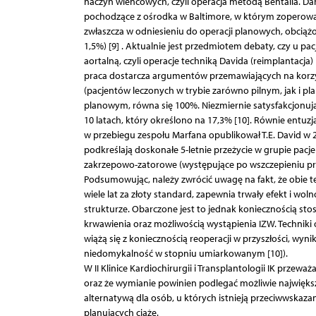
naczyń wieńcowych, czyli operacja metodą Bentalla. Da
pochodzące z ośrodka w Baltimore, w którym zoperowan
zwłaszcza w odniesieniu do operacji planowych, obciążo
1,5%) [9] . Aktualnie jest przedmiotem debaty, czy u 
aortalną, czyli operacje techniką Davida (reimplantacja)
praca dostarcza argumentów przemawiających na korzyś
(pacjentów leczonych w trybie zarówno pilnym, jak i p
planowym, równa się 100%. Niezmiernie satysfakcjonuj
10 latach, który określono na 17,3% [10]. Równie entuz
w przebiegu zespołu Marfana opublikował T.E. David w 2
podkreślają doskonałe 5-letnie przeżycie w grupie pacje
zakrzepowo-zatorowe (występujące po wszczepieniu pr
Podsumowując, należy zwrócić uwagę na fakt, że obie te
wiele lat za złoty standard, zapewnia trwały efekt i wo
strukturze. Obarczone jest to jednak koniecznością sto
krwawienia oraz możliwością wystąpienia IZW. Techniki 
wiążą się z koniecznością reoperacji w przyszłości, wyn
niedomykalność w stopniu umiarkowanym [10]).
W II Klinice Kardiochirurgii i Transplantologii IK prze
oraz że wymianie powinien podlegać możliwie największ
alternatywą dla osób, u których istnieją przeciwwskaza
planujących ciążę.