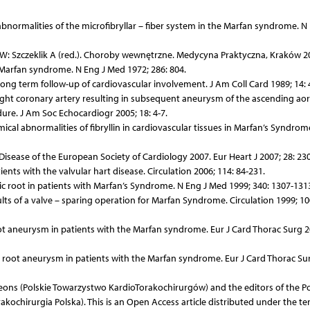
abnormalities of the microfibryllar – fiber system in the Marfan syndrome. N
W: Szczeklik A (red.). Choroby wewnętrzne. Medycyna Praktyczna, Kraków 2
 Marfan syndrome. N Eng J Med 1972; 286: 804.
ong term follow-up of cardiovascular involvement. J Am Coll Card 1989; 14: 
right coronary artery resulting in subsequent aneurysm of the ascending ao
dure. J Am Soc Echocardiogr 2005; 18: 4-7.
ical abnormalities of fibryllin in cardiovascular tissues in Marfan’s Syndro
isease of the European Society of Cardiology 2007. Eur Heart J 2007; 28: 230
ts with the valvular hart disease. Circulation 2006; 114: 84-231.
tic root in patients with Marfan’s Syndrome. N Eng J Med 1999; 340: 1307-131
lts of a valve – sparing operation for Marfan Syndrome. Circulation 1999; 10
root aneurysm in patients with the Marfan syndrome. Eur J Card Thorac Surg 2
tic root aneurysm in patients with the Marfan syndrome. Eur J Card Thorac Su
geons (Polskie Towarzystwo KardioTorakochirurgów) and the editors of the Po
rakochirurgia Polska). This is an Open Access article distributed under the te