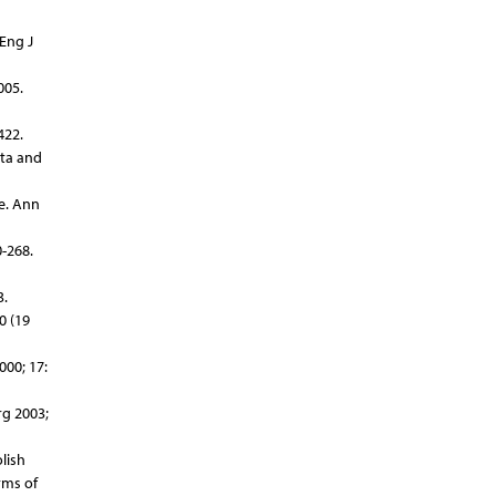
 Eng J
005.
422.
rta and
me. Ann
-268.
3.
0 (19
000; 17:
rg 2003;
lish
rms of