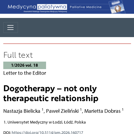
Full text
1/2026 vol. 18
Letter to the Editor
Dogotherapy – not only
therapeutic relationship
1
1
1
Nastazja Bielicka
,
Paweł Zieliński
,
Marietta Dobras
Uniwersytet Medyczny w Łodzi, Łódź, Polska
DOI:
https://doi.org/10.5114/pm.2026.160717