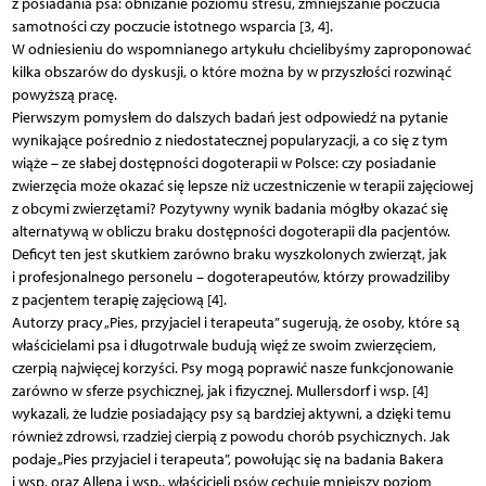
z posiadania psa: obniżanie poziomu stresu, zmniejszanie poczucia
samotności czy poczucie istotnego wsparcia [3, 4].
W odniesieniu do wspomnianego artykułu chcielibyśmy zaproponować
kilka obszarów do dyskusji, o które można by w przyszłości rozwinąć
powyższą pracę.
Pierwszym pomysłem do dalszych badań jest odpowiedź na pytanie
wynikające pośrednio z niedostatecznej popularyzacji, a co się z tym
wiąże – ze słabej dostępności dogoterapii w Polsce: czy posiadanie
zwierzęcia może okazać się lepsze niż uczestniczenie w terapii zajęciowej
z obcymi zwierzętami? Pozytywny wynik badania mógłby okazać się
alternatywą w obliczu braku dostępności dogoterapii dla pacjentów.
Deficyt ten jest skutkiem zarówno braku wyszkolonych zwierząt, jak
i profesjonalnego personelu – dogoterapeutów, którzy prowadziliby
z pacjentem terapię zajęciową [4].
Autorzy pracy „Pies, przyjaciel i terapeuta” sugerują, że osoby, które są
właścicielami psa i długotrwale budują więź ze swoim zwierzęciem,
czerpią najwięcej korzyści. Psy mogą poprawić nasze funkcjonowanie
zarówno w sferze psychicznej, jak i fizycznej. Mullersdorf i wsp. [4]
wykazali, że ludzie posiadający psy są bardziej aktywni, a dzięki temu
również zdrowsi, rzadziej cierpią z powodu chorób psychicznych. Jak
podaje „Pies przyjaciel i terapeuta”, powołując się na badania Bakera
i wsp. oraz Allena i wsp., właścicieli psów cechuje mniejszy poziom