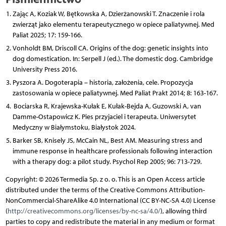
Zając A, Koziak W, Bętkowska A, Dzierżanowski T. Znaczenie i rola
zwierząt jako elementu terapeutycznego w opiece paliatywnej. Med
Paliat 2025; 17: 159-166.
Vonholdt BM, Driscoll CA. Origins of the dog: genetic insights into
dog domestication. In: Serpell J (ed.). The domestic dog. Cambridge
University Press 2016.
Pyszora A. Dogoterapia – historia, założenia, cele. Propozycja
zastosowania w opiece paliatywnej. Med Paliat Prakt 2014; 8: 163-167.
Bociarska R, Krajewska-Kułak E, Kułak-Bejda A, Guzowski A, van
Damme-Ostapowicz K. Pies przyjaciel i terapeuta. Uniwersytet
Medyczny w Białymstoku, Białystok 2024.
Barker SB, Knisely JS, McCain NL, Best AM. Measuring stress and
immune response in healthcare professionals following interaction
with a therapy dog: a pilot study. Psychol Rep 2005; 96: 713-729.
Copyright: © 2026 Termedia Sp. z o. o. This is an Open Access article
distributed under the terms of the Creative Commons Attribution-
NonCommercial-ShareAlike 4.0 International (CC BY-NC-SA 4.0) License
(
http://creativecommons.org/licenses/by-nc-sa/4.0/
), allowing third
parties to copy and redistribute the material in any medium or format