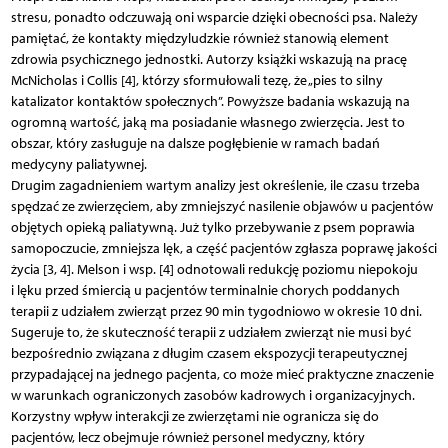
stresu, ponadto odczuwają oni wsparcie dzięki obecności psa. Należy
pamiętać, że kontakty międzyludzkie również stanowią element
zdrowia psychicznego jednostki. Autorzy książki wskazują na pracę
McNicholas i Collis [4], którzy sformułowali tezę, że „pies to silny
katalizator kontaktów społecznych”. Powyższe badania wskazują na
ogromną wartość, jaką ma posiadanie własnego zwierzęcia. Jest to
obszar, który zasługuje na dalsze pogłębienie w ramach badań
medycyny paliatywnej.
Drugim zagadnieniem wartym analizy jest okreś­lenie, ile czasu trzeba
spędzać ze zwierzęciem, aby zmniejszyć nasilenie objawów u pacjentów
objętych opieką paliatywną. Już tylko przebywanie z psem poprawia
samopoczucie, zmniejsza lęk, a część pacjentów zgłasza poprawę jakości
życia [3, 4]. Melson i wsp. [4] odnotowali redukcję poziomu niepokoju
i lęku przed śmiercią u pacjentów terminalnie chorych poddanych
terapii z udziałem zwierząt przez 90 min tygodniowo w okresie 10 dni.
Sugeruje to, że skuteczność terapii z udziałem zwierząt nie musi być
bezpośrednio związana z długim czasem ekspozycji terapeutycznej
przypadającej na jednego pacjenta, co może mieć praktyczne znaczenie
w warunkach ograniczonych zasobów kadrowych i organizacyjnych.
Korzystny wpływ interakcji ze zwierzętami nie ogranicza się do
pacjentów, lecz obejmuje również personel medyczny, który