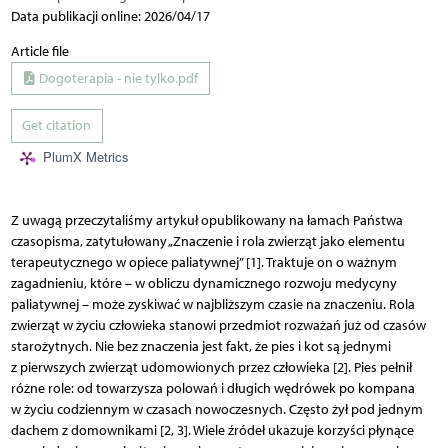
Data publikacji online: 2026/04/17
Article file
Dogoterapia - nie tylko.pdf
Get citation
PlumX Metrics
Z uwagą przeczytaliśmy artykuł opublikowany na łamach Państwa
czasopisma, zatytułowany „Znaczenie i rola zwierząt jako elementu
terapeutycznego w opiece paliatywnej” [1]. Traktuje on o ważnym
zagadnieniu, które – w obliczu dynamicznego rozwoju medycyny
paliatywnej – może zyskiwać w najbliższym czasie na znaczeniu. Rola
zwierząt w życiu człowieka stanowi przedmiot rozważań już od czasów
starożytnych. Nie bez znaczenia jest fakt, że pies i kot są jednymi
z pierwszych zwierząt udomowionych przez człowieka [2]. Pies pełnił
różne role: od towarzysza polowań i długich wędrówek po kompana
w życiu codziennym w czasach nowoczesnych. Często żył pod jednym
dachem z domownikami [2, 3]. Wiele źródeł ukazuje korzyści płynące