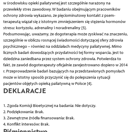
w środowisku opieki paliatywnej jest szczególnie narażony na
przewlekły stres zawodowy. W badaniu obejmującym pracowników
ochrony zdrowia wykazano, że pięciominutowy kontakt z psem-
terapeutą wiązał się z istotnym zmniejszeniem się stężenia hormonów
stresu: kortyzolu, adrenaliny i noradrenaliny [5].
Podsumowując, uważamy, że dogoterapia może zyskiwać na znaczeniu,
szczególnie w obliczu rosnącej świadomości dotyczącej sfery zdrowia
psychicznego – również na oddziałach medycyny paliatywnej. Mimo
licznych badań dowodzących przydatności tej formy wsparcia, jest to
dziedzina zaniedbana przez system ochrony zdrowia. Potwierdza to
fakt, że zawód dogoterapeuty oficjalnie zarejestrowano dopiero w 2014
r. Przeprowadzenie badań bazujących na przedstawionych pomysłach
może w istotny sposób przyczynić się do polepszenia sytuacji
pacjentów objętych opieką paliatywną w Polsce [4].
DEKLARACJE
1. Zgoda Komisji Bioetycznej na badania: Nie dotyczy.
2. Podziękowania: Brak.
3. Zewnętrzne źródła finansowania: Brak.
4. Konflikt interesów: Brak.
Piśmiennictwo