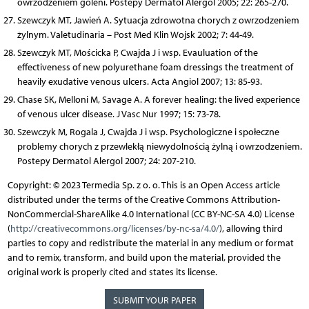
owrzodzeniem goleni. Postepy Dermatol Alergol 2005; 22: 265-270.
Szewczyk MT, Jawień A. Sytuacja zdrowotna chorych z owrzodzeniem
żylnym. Valetudinaria – Post Med Klin Wojsk 2002; 7: 44-49.
Szewczyk MT, Mościcka P, Cwajda J i wsp. Evauluation of the
effectiveness of new polyurethane foam dressings the treatment of
heavily exudative venous ulcers. Acta Angiol 2007; 13: 85-93.
Chase SK, Melloni M, Savage A. A forever healing: the lived experience
of venous ulcer disease. J Vasc Nur 1997; 15: 73-78.
Szewczyk M, Rogala J, Cwajda J i wsp. Psychologiczne i społeczne
problemy chorych z przewlekłą niewydolnością żylną i owrzodzeniem.
Postepy Dermatol Alergol 2007; 24: 207-210.
Copyright: © 2023 Termedia Sp. z o. o. This is an Open Access article
distributed under the terms of the Creative Commons Attribution-
NonCommercial-ShareAlike 4.0 International (CC BY-NC-SA 4.0) License
(
http://creativecommons.org/licenses/by-nc-sa/4.0/
), allowing third
parties to copy and redistribute the material in any medium or format
and to remix, transform, and build upon the material, provided the
original work is properly cited and states its license.
SUBMIT YOUR PAPER