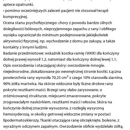
aptece opatrunki,
• pomimo wcześniejszych zaleceń pacjent nie stosował terapii
kompresyjnej.
Ocena stanu psychofizycznego: chory z powodu bardzo silnych
dolegliwości bólowych, nieprzyjemnego zapachu z rany i obfitego
wysięku ograniczał do minimum podejmowanie jakiejkolwiek
aktywności fizycznej, np. wychodzenie z domu po zakupy, a także
kontakty z innymi ludźmi.
Badanie przedmiotowe: wskaźnik kostka-ramię (WKR) dla kończyny
dolnej prawej wynosił 1,2, natomiast dla kończyny dolnej lewej 1,1.
Opis owrzodzenia i otaczającej skóry: owrzodzenie mnogie,
niejednorodne, zlokalizowane po wewnętrznej stronie kostki. Łączna
2
powierzchnia rany wynosiła 70,25 cm
z czego 10% stanowiła ziarnina,
90% żółta martwica. Na skórze widoczne były liczne drobne rany
pokryte resztkami maści. Brzegi rany słabo zarysowane, o
zróżnicowanej strukturze, miejscami zmacerowane, pokryte
zrogowaciałym naskórkiem, resztkami maści i włosów. Skóra na
kończynie dolnej znacznie wysuszona, z rozległą wysyconą
hemosyderozą, w okolicy getrowej widoczne zmiany w postaci
lipodermatosklerozy. Tkanki otaczające ranę obrzęknięte, bolesne, z
wyraźnym odczynem zapalnym. Owrzodzenie obficie wydzielało żółtą,