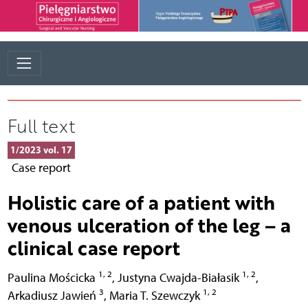
Full text
1/2023 vol. 17
Case report
Holistic care of a patient with
venous ulceration of the leg – a
clinical case report
1, 2
1, 2
Paulina Mościcka
,
Justyna Cwajda-Białasik
,
3
1, 2
Arkadiusz Jawień
,
Maria T. Szewczyk