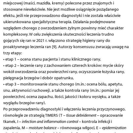
miejscowej (maści, mazidła, kremy) polecone przez znajomych i
stosowane niewłaściwie. Nie jest możliwe osiągnięcie pożądanego
efektu, jeśli nie przeprowadzono diagnostyki i nie została właściwie
ukierunkowana specjalistyczna terapia. Działania podejmowane
względem chorego z owrzodzeniem żylnym powinny mieć charakter
kompleksowy. W celu zwiększenia skuteczności leczenia trudno
gojących się ran w 2021 r. włączono strategię higieny rany do
proaktywnego leczenia ran [9]. Autorzy konsensusu zwracają uwagę na
trzy etapy:
• etap 1 – ocena stanu pacjenta i stanu klinicznego rany,
• etap 2 – leczenie rany z zachowaniem czterech kroków: mycie skóry
wokół owrzodzenia oraz powierzchni rany, oczyszczanie łożyska rany,
pielęgnacja brzegów i dobór opatrunku,
• etap 3 – monitorowanie stanu chorego (m.in.: ocena bólu, apetytu,
snu, aktywności ruchowej), a także kontrola rany (m.in.: pomiar jej
powierzchni, ocena zapachu, ilości, jakości i koloru wysięku, a także
wyglądu brzegów rany).
Po przeprowadzeniu diagnostyki i włączeniu leczenia przyczynowego,
równolegle ze strategią TIMERS (T –
tissue debridement
– opracowanie
tkanek, I –
infection and inflammation control
– kontrola infekcji i
zapalenia, M –
moisture balance
– równowaga wilgoci, E –
epidermization