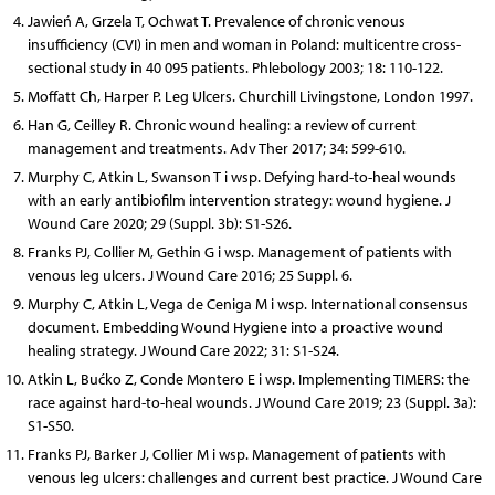
Jawień A, Grzela T, Ochwat T. Prevalence of chronic venous
insufficiency (CVI) in men and woman in Poland: multicentre cross-
sectional study in 40 095 patients. Phlebology 2003; 18: 110-122.
Moffatt Ch, Harper P. Leg Ulcers. Churchill Livingstone, London 1997.
Han G, Ceilley R. Chronic wound healing: a review of current
management and treatments. Adv Ther 2017; 34: 599-610.
Murphy C, Atkin L, Swanson T i wsp. Defying hard-to-heal wounds
with an early antibiofilm intervention strategy: wound hygiene. J
Wound Care 2020; 29 (Suppl. 3b): S1-S26.
Franks PJ, Collier M, Gethin G i wsp. Management of patients with
venous leg ulcers. J Wound Care 2016; 25 Suppl. 6.
Murphy C, Atkin L, Vega de Ceniga M i wsp. International consensus
document. Embedding Wound Hygiene into a proactive wound
healing strategy. J Wound Care 2022; 31: S1-S24.
Atkin L, Bućko Z, Conde Montero E i wsp. Implementing TIMERS: the
race against hard-to-heal wounds. J Wound Care 2019; 23 (Suppl. 3a):
S1-S50.
Franks PJ, Barker J, Collier M i wsp. Management of patients with
venous leg ulcers: challenges and current best practice. J Wound Care