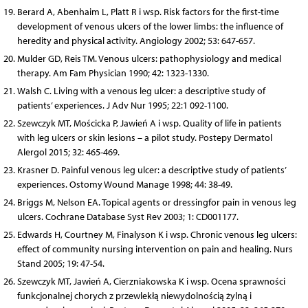
Berard A, Abenhaim L, Platt R i wsp. Risk factors for the first-time
development of venous ulcers of the lower limbs: the influence of
heredity and physical activity. Angiology 2002; 53: 647-657.
Mulder GD, Reis TM. Venous ulcers: pathophysiology and medical
therapy. Am Fam Physician 1990; 42: 1323-1330.
Walsh C. Living with a venous leg ulcer: a descriptive study of
patients’ experiences. J Adv Nur 1995; 22:1 092-1100.
Szewczyk MT, Mościcka P, Jawień A i wsp. Quality of life in patients
with leg ulcers or skin lesions – a pilot study. Postepy Dermatol
Alergol 2015; 32: 465-469.
Krasner D. Painful venous leg ulcer: a descriptive study of patients’
experiences. Ostomy Wound Manage 1998; 44: 38-49.
Briggs M, Nelson EA. Topical agents or dressingfor pain in venous leg
ulcers. Cochrane Database Syst Rev 2003; 1: CD001177.
Edwards H, Courtney M, Finalyson K i wsp. Chronic venous leg ulcers:
effect of community nursing intervention on pain and healing. Nurs
Stand 2005; 19: 47-54.
Szewczyk MT, Jawień A, Cierzniakowska K i wsp. Ocena sprawności
funkcjonalnej chorych z przewlekłą niewydolnością żylną i