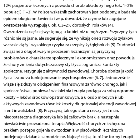
12% pacjentów leczonych z powodu chorób układu żylnego (ok. 1–2%
populacji) [1–3]. W Polsce wskaźnik zachorowań jest podobny, a badanie
epidemiologiczne Jawienia i wsp. dowodzi, że czynne lub zagojone
owrzodzenia występują u ok. 0,3–2% dorosłych Polaków [4].
Owrzodzenia częściej występują u kobiet niż u mężczyzn. Przyczyny tych
różnic nie są jasne, ale sugeruje się, że wynikają one z rozwoju żylaków
w czasie ciąży i wysokiego ryzyka zakrzepicy żył głębokich [5]. Trudności
związane z długotrwałym procesem leczniczym są przyczyną
problemów o charakterze społecznym i ekonomicznym oraz powodują,
że chory zmienia dotychczasowy styl życia, ogranicza kontakty
społeczne, rezygnuje z aktywności zawodowej. Choroba obniża jakość
życia i zaburza funkcjonowanie psychospołeczne [6, 7]. Jednocześnie
wiąże się z dużym obciążeniem finansowym zarówno chorego, jak i
społeczeństwa, ponieważ wieloletnia terapia pociąga za sobą ogromne
koszty – leków, środków opatrunkowych, a u osób młodych i/lub
aktywnych zawodowo również koszty długotrwałej absencji zawodowej
i rent inwalidzkich [8]. Przyczyną takiego stanu rzeczy jest m.in.
niedostateczna diagnostyka lub jej całkowity brak, a następnie
niewłaściwie prowadzona terapia. Większość chorych zniechęcona
brakiem postępu gojenia owrzodzenia w placówkach leczniczych
podejmuje działania samodzielne. Najczęściej są to różne formy terapii