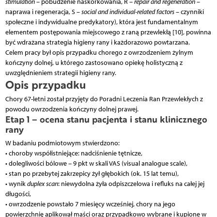
stimulation
– pobudzenie naskórkowania, R –
repair and regeneration
–
naprawa i regeneracja, S –
social and individual-related factors
– czynniki
społeczne i indywidualne predykatory), która jest fundamentalnym
elementem postępowania miejscowego z raną przewlekłą [10], powinna
być wdrażana strategia higieny rany i każdorazowo powtarzana.
Celem pracy był opis przypadku chorego z owrzodzeniem żylnym
kończyny dolnej, u którego zastosowano opiekę holistyczną z
uwzględnieniem strategii higieny rany.
Opis przypadku
Chory 67-letni został przyjęty do Poradni Leczenia Ran Przewlekłych z
powodu owrzodzenia kończyny dolnej prawej.
Etap 1 – ocena stanu pacjenta i stanu klinicznego
rany
W badaniu podmiotowym stwierdzono:
• choroby współistniejące: nadciśnienie tętnicze,
• dolegliwości bólowe – 9 pkt w skali VAS (visual analogue scale),
• stan po przebytej zakrzepicy żył głębokich (ok. 15 lat temu),
• wynik
duplex scan
: niewydolna żyła odpiszczelowa i refluks na całej jej
długości,
• owrzodzenie powstało 7 miesięcy wcześniej, chory na jego
powierzchnię aplikował maści oraz przypadkowo wybrane i kupione w