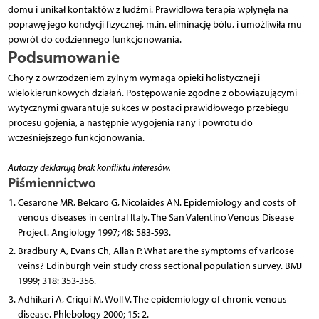
domu i unikał kontaktów z ludźmi. Prawidłowa terapia wpłynęła na
poprawę jego kondycji fizycznej, m.in. eliminację bólu, i umożliwiła mu
powrót do codziennego funkcjonowania.
Podsumowanie
Chory z owrzodzeniem żylnym wymaga opieki holistycznej i
wielokierunkowych działań. Postępowanie zgodne z obowiązującymi
wytycznymi gwarantuje sukces w postaci prawidłowego przebiegu
procesu gojenia, a następnie wygojenia rany i powrotu do
wcześniejszego funkcjonowania.
Autorzy deklarują brak konfliktu interesów.
Piśmiennictwo
Cesarone MR, Belcaro G, Nicolaides AN. Epidemiology and costs of
venous diseases in central Italy. The San Valentino Venous Disease
Project. Angiology 1997; 48: 583-593.
Bradbury A, Evans Ch, Allan P. What are the symptoms of varicose
veins? Edinburgh vein study cross sectional population survey. BMJ
1999; 318: 353-356.
Adhikari A, Criqui M, Woll V. The epidemiology of chronic venous
disease. Phlebology 2000; 15: 2.