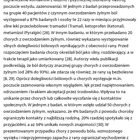
poczucie wstydu, zażenowania). W jednym z badań przeprowadzonych
na grupie 40 pacjentów z czynnym owrzodzeniem żylnym ból
występował u 87% badanych i osoby te 22 razy w miesiącu przyjmowały
silne leki przeciwbólowe: tramadol (Tramal), ketoprofen (Ketonal),
metamizol (Pyral­gin) [26]. W innym badaniu, w którym przebadano 20
chorych z owrzodzeniem żylnym, również wykazano występowanie
silnych dolegliwości bólowych wynikających z obecności rany. Przed
rozpoczęciem badania chorzy określali ból jako silny, rozdzierający, a w
trakcie terapii jako umiarkowany [28]. Autorzy wielu publikacji
podkreślają, że ból dotyczy znacznej grupy chorych z owrzodzeniem
żylnym (od 28% do 93%), ale zdarza się również, że rany są bezbolesne
[8, 29]. Oprócz dolegliwości bólowych u chorych występuje m.in.
poczucie zażenowania własnym wyglądem, lęk przed napiętnowaniem,
odrzuceniem i brakiem akceptacji przez środowisko. Wpływa to na
unikanie przez chorych lub całkowite wycofanie się z kontaktów
społecznych. W jednym z badań, w którym wzięło udział 50 chorych z
owrzodzeniem żylnym, wykazano, że 4% badanych z powodu choroby
ograniczyło kontakty z najbliższą rodziną, 20% rzadziej spotykało się z
przyjaciółmi, a aż 34% unikało nowych znajomości [30]. W
prezentowanym przypadku chory z powodu bólu, wzmożonego
wysięku i nieprzyjemnego zapachu z rany ograniczał wychodzenie z