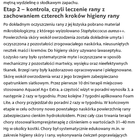
mętną wydzielinę o słodkawym zapachu.
Etap 2 – kontrola, czyli leczenie rany z
zachowaniem czterech kroków higieny rany
Po dokładnym oczyszczeniu rany z jej łożyska pobrano materiał
mikrobiologiczny, z którego wyizolowano
Staphyloccocus aureus++
.
Powierzchnia skóry wokół owrzodzenia została dokładnie umyta i
oczyszczona z pozostałości zrogowaciałego naskórka, nieusuniętych
resztek maści i kremów. Do higieny skóry używano lawaseptyku.
Łożysko rany było systematycznie myte i oczyszczane w sposób
mechaniczny z pozostałości martwicy, wysięku oraz nieefektywnych
tkanek. Brzegi rany były każdorazowo opracowywane i pielęgnowane.
Skórę wokół owrzodzenia wraz z jego brzegiem zabezpieczano
opatrunkiem siatkowym. Przez pierwsze 10 dni terapii miejscowo
stosowano Aquacel Ag+ Extra, a częstość wizyt w poradni wynosiła 3, a
następnie 2 razy w tygodniu. Przez kolejne 7 tygodni aplikowano Foam
Lite, a chory przyjeżdżał do poradni 2 razy w tygodniu. W końcowym
etapie w celu ochrony nowo powstałego naskórka powierzchnię rany
zabezpieczano cienkim hydrokoloidem. Przez cały czas trwania terapii
chory stosował kompresjoterapię z ciśnieniem o wartościach 31–40 mm
Hg w okolicy kostki. Chory był systematycznie edukowany m.in. w
zakresie higieny skóry i rany, wykonywania ćwiczeń poprawiających