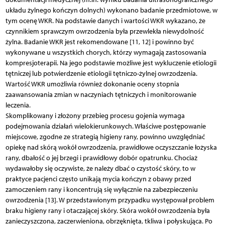
układu żylnego kończyn dolnych) wykonano badanie przedmiotowe, w
tym ocenę WKR. Na podstawie danych i wartości WKR wykazano, że
czynnikiem sprawczym owrzodzenia była przewlekła niewydolność
żylna. Badanie WKR jest rekomendowane [11, 12] i powinno być
wykonywane u wszystkich chorych, którzy wymagają zastosowania
kompresjoterapii. Na jego podstawie możliwe jest wykluczenie etiologii
tętniczej lub potwierdzenie etiologii tętniczo-żylnej owrzodzenia.
Wartość WKR umożliwia również dokonanie oceny stopnia
zaawansowania zmian w naczyniach tętniczych i monitorowanie
leczenia.
Skomplikowany i złożony przebieg procesu gojenia wymaga
podejmowania działań wielokierunkowych. Właściwe postępowanie
miejscowe, zgodne ze strategią higieny rany, powinno uwzględniać
opiekę nad skórą wokół owrzodzenia, prawidłowe oczyszczanie łożyska
rany, dbałość o jej brzegi i prawidłowy dobór opatrunku. Chociaż
wydawałoby się oczywiste, że należy dbać o czystość skóry, to w
praktyce pacjenci często unikają mycia kończyn z obawy przed
zamoczeniem rany i koncentrują się wyłącznie na zabezpieczeniu
owrzodzenia [13]. W przedstawionym przypadku występował problem
braku higieny rany i otaczającej skóry. Skóra wokół owrzodzenia była
zanieczyszczona, zaczerwieniona, obrzęknięta, tkliwa i połyskująca. Po