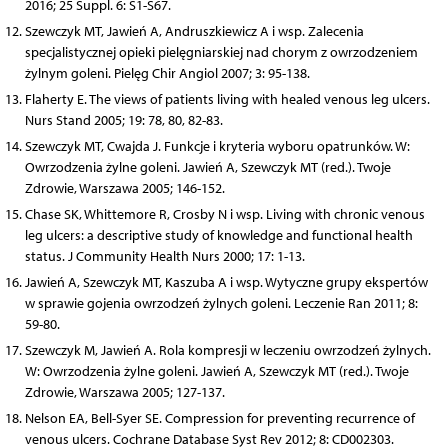
2016; 25 Suppl. 6: S1-S67.
Szewczyk MT, Jawień A, Andruszkiewicz A i wsp. Zalecenia
specjalistycznej opieki pielęgniarskiej nad chorym z owrzodzeniem
żylnym goleni. Pielęg Chir Angiol 2007; 3: 95-138.
Flaherty E. The views of patients living with healed venous leg ulcers.
Nurs Stand 2005; 19: 78, 80, 82-83.
Szewczyk MT, Cwajda J. Funkcje i kryteria wyboru opatrunków. W:
Owrzodzenia żylne goleni. Jawień A, Szewczyk MT (red.). Twoje
Zdrowie, Warszawa 2005; 146-152.
Chase SK, Whittemore R, Crosby N i wsp. Living with chronic venous
leg ulcers: a descriptive study of knowledge and functional health
status. J Community Health Nurs 2000; 17: 1-13.
Jawień A, Szewczyk MT, Kaszuba A i wsp. Wytyczne grupy ekspertów
w sprawie gojenia owrzodzeń żylnych goleni. Leczenie Ran 2011; 8:
59-80.
Szewczyk M, Jawień A. Rola kompresji w leczeniu owrzodzeń żylnych.
W: Owrzodzenia żylne goleni. Jawień A, Szewczyk MT (red.). Twoje
Zdrowie, Warszawa 2005; 127-137.
Nelson EA, Bell-Syer SE. Compression for preventing recurrence of
venous ulcers. Cochrane Database Syst Rev 2012; 8: CD002303.