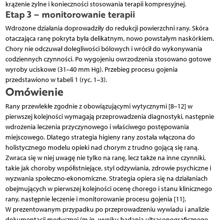
krążenie żylne i konieczności stosowania terapii kompresyjnej.
Etap 3 – monitorowanie terapii
Wdrożone działania doprowadziły do redukcji powierzchni rany. Skóra
otaczająca ranę pokryta była delikatnym, nowo powstałym naskórkiem.
Chory nie odczuwał dolegliwości bólowych i wrócił do wykonywania
codziennych czynności. Po wygojeniu owrzodzenia stosowano gotowe
wyroby uciskowe (31–40 mm Hg). Przebieg procesu gojenia
przedstawiono w tabeli 1 (ryc. 1–3).
Omówienie
Rany przewlekłe zgodnie z obowiązującymi wytycznymi [8–12] w
pierwszej kolejności wymagają przeprowadzenia diagnostyki, następnie
wdrożenia leczenia przyczynowego i właściwego postępowania
miejscowego. Dlatego strategia higieny rany została włączona do
holistycznego modelu opieki nad chorym z trudno gojącą się raną.
Zwraca się w niej uwagę nie tylko na ranę, lecz także na inne czynniki,
takie jak choroby współistniejące, styl odżywiania, zdrowie psychiczne i
wyzwania społeczno-ekonomiczne. Strategia opiera się na działaniach
obejmujących w pierwszej kolejności ocenę chorego i stanu klinicznego
rany, następnie leczenie i monitorowanie procesu gojenia [11].
W prezentowanym przypadku po przeprowadzeniu wywiadu i analizie
dokumentacji medycznej (m.in. wyniku badania ultrasonograficznego