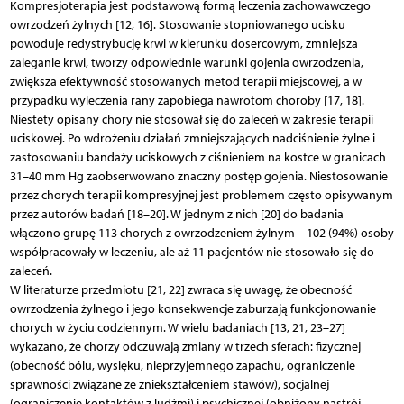
Kompresjoterapia jest podstawową formą leczenia zachowawczego
owrzodzeń żylnych [12, 16]. Stosowanie stopniowanego ucisku
powoduje redystrybucję krwi w kierunku dosercowym, zmniejsza
zaleganie krwi, tworzy odpowiednie warunki gojenia owrzodzenia,
zwiększa efektywność stosowanych metod terapii miejscowej, a w
przypadku wyleczenia rany zapobiega nawrotom choroby [17, 18].
Niestety opisany chory nie stosował się do zaleceń w zakresie terapii
uciskowej. Po wdrożeniu działań zmniejszających nadciśnienie żylne i
zastosowaniu bandaży uciskowych z ciśnieniem na kostce w granicach
31–40 mm Hg zaobserwowano znaczny postęp gojenia. Niestosowanie
przez chorych terapii kompresyjnej jest problemem często opisywanym
przez autorów badań [18–20]. W jednym z nich [20] do badania
włączono grupę 113 chorych z owrzodzeniem żylnym – 102 (94%) osoby
współpracowały w leczeniu, ale aż 11 pacjentów nie stosowało się do
zaleceń.
W literaturze przedmiotu [21, 22] zwraca się uwagę, że obecność
owrzodzenia żylnego i jego konsekwencje zaburzają funkcjonowanie
chorych w życiu codziennym. W wielu badaniach [13, 21, 23–27]
wykazano, że chorzy odczuwają zmiany w trzech sferach: fizycznej
(obecność bólu, wysięku, nieprzyjemnego zapachu, ograniczenie
sprawności związane ze zniekształceniem stawów), socjalnej
(ograniczenie kontaktów z ludźmi) i psychicznej (obniżony nastrój,