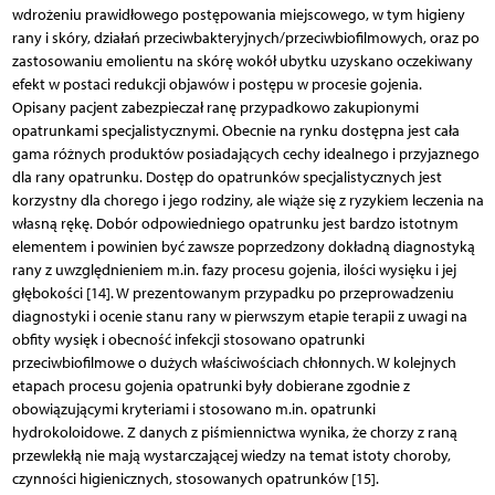
wdrożeniu prawidłowego postępowania miejscowego, w tym higieny
rany i skóry, działań przeciwbakteryjnych/przeciwbiofilmowych, oraz po
zastosowaniu emolientu na skórę wokół ubytku uzyskano oczekiwany
efekt w postaci redukcji objawów i postępu w procesie gojenia.
Opisany pacjent zabezpieczał ranę przypadkowo zakupionymi
opatrunkami specjalistycznymi. Obecnie na rynku dostępna jest cała
gama różnych produktów posiadających cechy idealnego i przyjaznego
dla rany opatrunku. Dostęp do opatrunków specjalistycznych jest
korzystny dla chorego i jego rodziny, ale wiąże się z ryzykiem leczenia na
własną rękę. Dobór odpowiedniego opatrunku jest bardzo istotnym
elementem i powinien być zawsze poprzedzony dokładną diagnostyką
rany z uwzględnieniem m.in. fazy procesu gojenia, ilości wysięku i jej
głębokości [14]. W prezentowanym przypadku po przeprowadzeniu
diagnostyki i ocenie stanu rany w pierwszym etapie terapii z uwagi na
obfity wysięk i obecność infekcji stosowano opatrunki
przeciwbiofilmowe o dużych właściwościach chłonnych. W kolejnych
etapach procesu gojenia opatrunki były dobierane zgodnie z
obowiązującymi kryteriami i stosowano m.in. opatrunki
hydrokoloidowe. Z danych z piśmiennictwa wynika, że chorzy z raną
przewlekłą nie mają wystarczającej wiedzy na temat istoty choroby,
czynności higienicznych, stosowanych opatrunków [15].