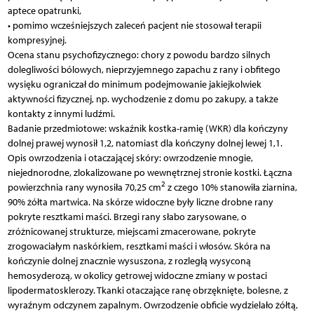
aptece opatrunki,
• pomimo wcześniejszych zaleceń pacjent nie stosował terapii
kompresyjnej.
Ocena stanu psychofizycznego: chory z powodu bardzo silnych
dolegliwości bólowych, nieprzyjemnego zapachu z rany i obfitego
wysięku ograniczał do minimum podejmowanie jakiejkolwiek
aktywności fizycznej, np. wychodzenie z domu po zakupy, a także
kontakty z innymi ludźmi.
Badanie przedmiotowe: wskaźnik kostka-ramię (WKR) dla kończyny
dolnej prawej wynosił 1,2, natomiast dla kończyny dolnej lewej 1,1.
Opis owrzodzenia i otaczającej skóry: owrzodzenie mnogie,
niejednorodne, zlokalizowane po wewnętrznej stronie kostki. Łączna
2
powierzchnia rany wynosiła 70,25 cm
z czego 10% stanowiła ziarnina,
90% żółta martwica. Na skórze widoczne były liczne drobne rany
pokryte resztkami maści. Brzegi rany słabo zarysowane, o
zróżnicowanej strukturze, miejscami zmacerowane, pokryte
zrogowaciałym naskórkiem, resztkami maści i włosów. Skóra na
kończynie dolnej znacznie wysuszona, z rozległą wysyconą
hemosyderozą, w okolicy getrowej widoczne zmiany w postaci
lipodermatosklerozy. Tkanki otaczające ranę obrzęknięte, bolesne, z
wyraźnym odczynem zapalnym. Owrzodzenie obficie wydzielało żółtą,