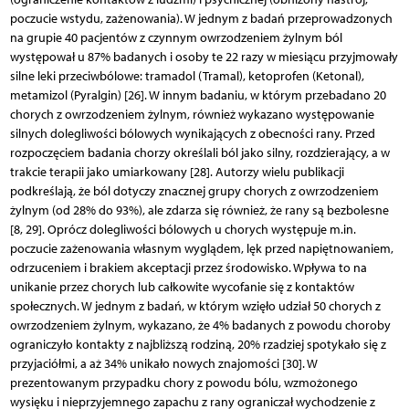
poczucie wstydu, zażenowania). W jednym z badań przeprowadzonych
na grupie 40 pacjentów z czynnym owrzodzeniem żylnym ból
występował u 87% badanych i osoby te 22 razy w miesiącu przyjmowały
silne leki przeciwbólowe: tramadol (Tramal), ketoprofen (Ketonal),
metamizol (Pyral­gin) [26]. W innym badaniu, w którym przebadano 20
chorych z owrzodzeniem żylnym, również wykazano występowanie
silnych dolegliwości bólowych wynikających z obecności rany. Przed
rozpoczęciem badania chorzy określali ból jako silny, rozdzierający, a w
trakcie terapii jako umiarkowany [28]. Autorzy wielu publikacji
podkreślają, że ból dotyczy znacznej grupy chorych z owrzodzeniem
żylnym (od 28% do 93%), ale zdarza się również, że rany są bezbolesne
[8, 29]. Oprócz dolegliwości bólowych u chorych występuje m.in.
poczucie zażenowania własnym wyglądem, lęk przed napiętnowaniem,
odrzuceniem i brakiem akceptacji przez środowisko. Wpływa to na
unikanie przez chorych lub całkowite wycofanie się z kontaktów
społecznych. W jednym z badań, w którym wzięło udział 50 chorych z
owrzodzeniem żylnym, wykazano, że 4% badanych z powodu choroby
ograniczyło kontakty z najbliższą rodziną, 20% rzadziej spotykało się z
przyjaciółmi, a aż 34% unikało nowych znajomości [30]. W
prezentowanym przypadku chory z powodu bólu, wzmożonego
wysięku i nieprzyjemnego zapachu z rany ograniczał wychodzenie z