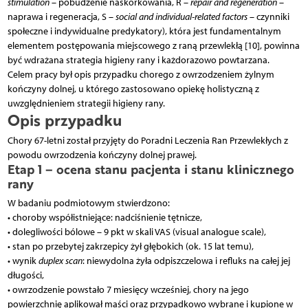
stimulation
– pobudzenie naskórkowania, R –
repair and regeneration
–
naprawa i regeneracja, S –
social and individual-related factors
– czynniki
społeczne i indywidualne predykatory), która jest fundamentalnym
elementem postępowania miejscowego z raną przewlekłą [10], powinna
być wdrażana strategia higieny rany i każdorazowo powtarzana.
Celem pracy był opis przypadku chorego z owrzodzeniem żylnym
kończyny dolnej, u którego zastosowano opiekę holistyczną z
uwzględnieniem strategii higieny rany.
Opis przypadku
Chory 67-letni został przyjęty do Poradni Leczenia Ran Przewlekłych z
powodu owrzodzenia kończyny dolnej prawej.
Etap 1 – ocena stanu pacjenta i stanu klinicznego
rany
W badaniu podmiotowym stwierdzono:
• choroby współistniejące: nadciśnienie tętnicze,
• dolegliwości bólowe – 9 pkt w skali VAS (visual analogue scale),
• stan po przebytej zakrzepicy żył głębokich (ok. 15 lat temu),
• wynik
duplex scan
: niewydolna żyła odpiszczelowa i refluks na całej jej
długości,
• owrzodzenie powstało 7 miesięcy wcześniej, chory na jego
powierzchnię aplikował maści oraz przypadkowo wybrane i kupione w