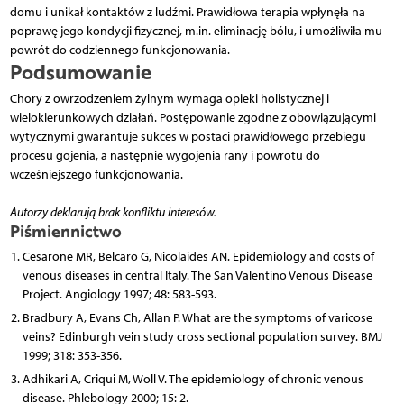
domu i unikał kontaktów z ludźmi. Prawidłowa terapia wpłynęła na
poprawę jego kondycji fizycznej, m.in. eliminację bólu, i umożliwiła mu
powrót do codziennego funkcjonowania.
Podsumowanie
Chory z owrzodzeniem żylnym wymaga opieki holistycznej i
wielokierunkowych działań. Postępowanie zgodne z obowiązującymi
wytycznymi gwarantuje sukces w postaci prawidłowego przebiegu
procesu gojenia, a następnie wygojenia rany i powrotu do
wcześniejszego funkcjonowania.
Autorzy deklarują brak konfliktu interesów.
Piśmiennictwo
Cesarone MR, Belcaro G, Nicolaides AN. Epidemiology and costs of
venous diseases in central Italy. The San Valentino Venous Disease
Project. Angiology 1997; 48: 583-593.
Bradbury A, Evans Ch, Allan P. What are the symptoms of varicose
veins? Edinburgh vein study cross sectional population survey. BMJ
1999; 318: 353-356.
Adhikari A, Criqui M, Woll V. The epidemiology of chronic venous
disease. Phlebology 2000; 15: 2.