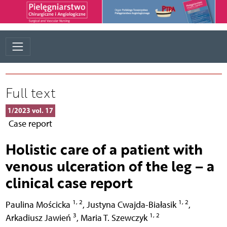
Full text
1/2023 vol. 17
Case report
Holistic care of a patient with
venous ulceration of the leg – a
clinical case report
1, 2
1, 2
Paulina Mościcka
,
Justyna Cwajda-Białasik
,
3
1, 2
Arkadiusz Jawień
,
Maria T. Szewczyk