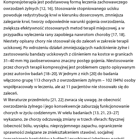
Kompresjoterapia jest podstawową formą leczenia zachowawczego
owrzodzeń żylnych [12, 16]. Stosowanie stopniowanego ucisku
powoduje redystrybucję krwi w kierunku dosercowym, zmniejsza
zaleganie krwi, tworzy odpowiednie warunki gojenia owrzodzenia,
zwiększa efektywność stosowanych metod terapii miejscowej, a w
przypadku wyleczenia rany zapobiega nawrotom choroby [17, 18].
Niestety opisany chory nie stosował się do zaleceń w zakresie terapii
uciskowej. Po wdrożeniu działań zmniejszających nadciśnienie żylne i
zastosowaniu bandaży uciskowych z ciśnieniem na kostce w granicach
31–40 mm Hg zaobserwowano znaczny postęp gojenia. Niestosowanie
przez chorych terapii kompresyjnej jest problemem często opisywanym
przez autorów badań [18–20]. W jednym z nich [20] do badania
włączono grupę 113 chorych z owrzodzeniem żylnym – 102 (94%) osoby
współpracowały w leczeniu, ale aż 11 pacjentów nie stosowało się do
zaleceń.
W literaturze przedmiotu [21, 22] zwraca się uwagę, że obecność
owrzodzenia żylnego i jego konsekwencje zaburzają funkcjonowanie
chorych w życiu codziennym. W wielu badaniach [13, 21, 23–27]
wykazano, że chorzy odczuwają zmiany w trzech sferach: fizycznej
(obecność bólu, wysięku, nieprzyjemnego zapachu, ograniczenie
sprawności związane ze zniekształceniem stawów), socjalnej
(ograniczenie kontaktów z ludźmi) i psychicznej (obniżony nastrój,