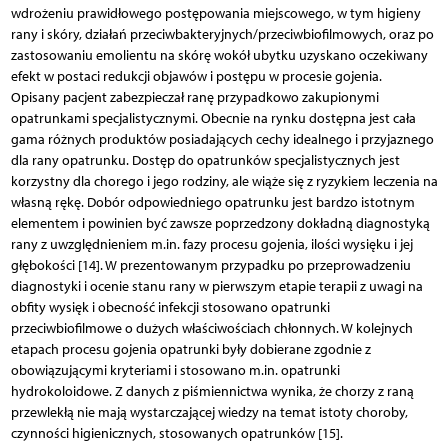
wdrożeniu prawidłowego postępowania miejscowego, w tym higieny
rany i skóry, działań przeciwbakteryjnych/przeciwbiofilmowych, oraz po
zastosowaniu emolientu na skórę wokół ubytku uzyskano oczekiwany
efekt w postaci redukcji objawów i postępu w procesie gojenia.
Opisany pacjent zabezpieczał ranę przypadkowo zakupionymi
opatrunkami specjalistycznymi. Obecnie na rynku dostępna jest cała
gama różnych produktów posiadających cechy idealnego i przyjaznego
dla rany opatrunku. Dostęp do opatrunków specjalistycznych jest
korzystny dla chorego i jego rodziny, ale wiąże się z ryzykiem leczenia na
własną rękę. Dobór odpowiedniego opatrunku jest bardzo istotnym
elementem i powinien być zawsze poprzedzony dokładną diagnostyką
rany z uwzględnieniem m.in. fazy procesu gojenia, ilości wysięku i jej
głębokości [14]. W prezentowanym przypadku po przeprowadzeniu
diagnostyki i ocenie stanu rany w pierwszym etapie terapii z uwagi na
obfity wysięk i obecność infekcji stosowano opatrunki
przeciwbiofilmowe o dużych właściwościach chłonnych. W kolejnych
etapach procesu gojenia opatrunki były dobierane zgodnie z
obowiązującymi kryteriami i stosowano m.in. opatrunki
hydrokoloidowe. Z danych z piśmiennictwa wynika, że chorzy z raną
przewlekłą nie mają wystarczającej wiedzy na temat istoty choroby,
czynności higienicznych, stosowanych opatrunków [15].