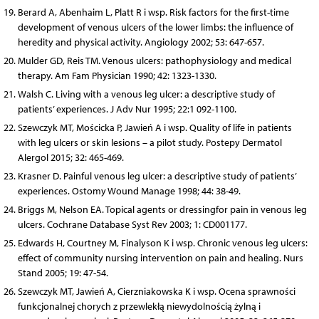
Berard A, Abenhaim L, Platt R i wsp. Risk factors for the first-time
development of venous ulcers of the lower limbs: the influence of
heredity and physical activity. Angiology 2002; 53: 647-657.
Mulder GD, Reis TM. Venous ulcers: pathophysiology and medical
therapy. Am Fam Physician 1990; 42: 1323-1330.
Walsh C. Living with a venous leg ulcer: a descriptive study of
patients’ experiences. J Adv Nur 1995; 22:1 092-1100.
Szewczyk MT, Mościcka P, Jawień A i wsp. Quality of life in patients
with leg ulcers or skin lesions – a pilot study. Postepy Dermatol
Alergol 2015; 32: 465-469.
Krasner D. Painful venous leg ulcer: a descriptive study of patients’
experiences. Ostomy Wound Manage 1998; 44: 38-49.
Briggs M, Nelson EA. Topical agents or dressingfor pain in venous leg
ulcers. Cochrane Database Syst Rev 2003; 1: CD001177.
Edwards H, Courtney M, Finalyson K i wsp. Chronic venous leg ulcers:
effect of community nursing intervention on pain and healing. Nurs
Stand 2005; 19: 47-54.
Szewczyk MT, Jawień A, Cierzniakowska K i wsp. Ocena sprawności
funkcjonalnej chorych z przewlekłą niewydolnością żylną i