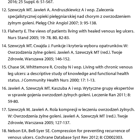
2016; 25 Suppl. 6: S1-S67.
Szewczyk MT, Jawień A, Andruszkiewicz A i wsp. Zalecenia
specjalistycznej opieki pielęgniarskiej nad chorym z owrzodzeniem
żylnym goleni. Pielęg Chir Angiol 2007; 3: 95-138.
Flaherty E. The views of patients living with healed venous leg ulcers.
Nurs Stand 2005; 19: 78, 80, 82-83.
Szewczyk MT, Cwajda J. Funkcje i kryteria wyboru opatrunków. W:
Owrzodzenia żylne goleni. Jawień A, Szewczyk MT (red.). Twoje
Zdrowie, Warszawa 2005; 146-152.
Chase SK, Whittemore R, Crosby N i wsp. Living with chronic venous
leg ulcers: a descriptive study of knowledge and functional health
status. J Community Health Nurs 2000; 17: 1-13.
Jawień A, Szewczyk MT, Kaszuba A i wsp. Wytyczne grupy ekspertów
w sprawie gojenia owrzodzeń żylnych goleni. Leczenie Ran 2011; 8:
59-80.
Szewczyk M, Jawień A. Rola kompresji w leczeniu owrzodzeń żylnych.
W: Owrzodzenia żylne goleni. Jawień A, Szewczyk MT (red.). Twoje
Zdrowie, Warszawa 2005; 127-137.
Nelson EA, Bell-Syer SE. Compression for preventing recurrence of
venous ulcers. Cochrane Database Syst Rev 2012; 8: CD002303.