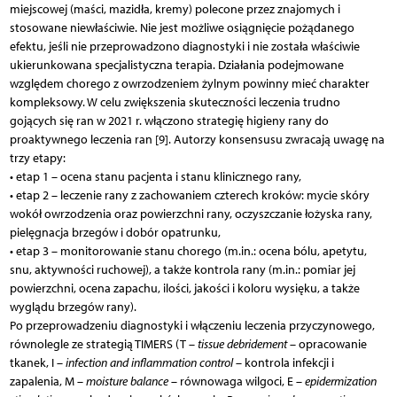
miejscowej (maści, mazidła, kremy) polecone przez znajomych i
stosowane niewłaściwie. Nie jest możliwe osiągnięcie pożądanego
efektu, jeśli nie przeprowadzono diagnostyki i nie została właściwie
ukierunkowana specjalistyczna terapia. Działania podejmowane
względem chorego z owrzodzeniem żylnym powinny mieć charakter
kompleksowy. W celu zwiększenia skuteczności leczenia trudno
gojących się ran w 2021 r. włączono strategię higieny rany do
proaktywnego leczenia ran [9]. Autorzy konsensusu zwracają uwagę na
trzy etapy:
• etap 1 – ocena stanu pacjenta i stanu klinicznego rany,
• etap 2 – leczenie rany z zachowaniem czterech kroków: mycie skóry
wokół owrzodzenia oraz powierzchni rany, oczyszczanie łożyska rany,
pielęgnacja brzegów i dobór opatrunku,
• etap 3 – monitorowanie stanu chorego (m.in.: ocena bólu, apetytu,
snu, aktywności ruchowej), a także kontrola rany (m.in.: pomiar jej
powierzchni, ocena zapachu, ilości, jakości i koloru wysięku, a także
wyglądu brzegów rany).
Po przeprowadzeniu diagnostyki i włączeniu leczenia przyczynowego,
równolegle ze strategią TIMERS (T –
tissue debridement
– opracowanie
tkanek, I –
infection and inflammation control
– kontrola infekcji i
zapalenia, M –
moisture balance
– równowaga wilgoci, E –
epidermization