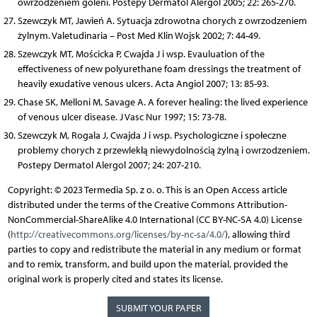
owrzodzeniem goleni. Postepy Dermatol Alergol 2005; 22: 265-270.
Szewczyk MT, Jawień A. Sytuacja zdrowotna chorych z owrzodzeniem
żylnym. Valetudinaria – Post Med Klin Wojsk 2002; 7: 44-49.
Szewczyk MT, Mościcka P, Cwajda J i wsp. Evauluation of the
effectiveness of new polyurethane foam dressings the treatment of
heavily exudative venous ulcers. Acta Angiol 2007; 13: 85-93.
Chase SK, Melloni M, Savage A. A forever healing: the lived experience
of venous ulcer disease. J Vasc Nur 1997; 15: 73-78.
Szewczyk M, Rogala J, Cwajda J i wsp. Psychologiczne i społeczne
problemy chorych z przewlekłą niewydolnością żylną i owrzodzeniem.
Postepy Dermatol Alergol 2007; 24: 207-210.
Copyright: © 2023 Termedia Sp. z o. o. This is an Open Access article
distributed under the terms of the Creative Commons Attribution-
NonCommercial-ShareAlike 4.0 International (CC BY-NC-SA 4.0) License
(
http://creativecommons.org/licenses/by-nc-sa/4.0/
), allowing third
parties to copy and redistribute the material in any medium or format
and to remix, transform, and build upon the material, provided the
original work is properly cited and states its license.
SUBMIT YOUR PAPER