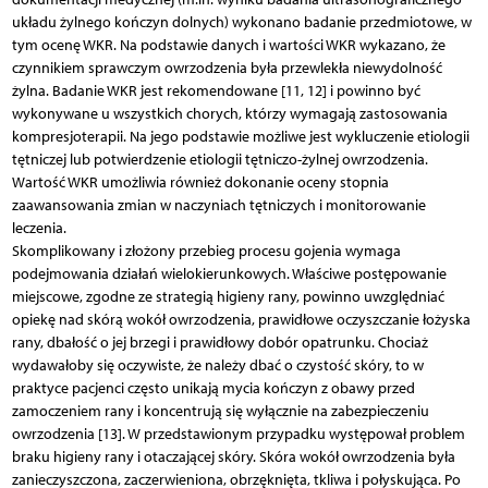
układu żylnego kończyn dolnych) wykonano badanie przedmiotowe, w
tym ocenę WKR. Na podstawie danych i wartości WKR wykazano, że
czynnikiem sprawczym owrzodzenia była przewlekła niewydolność
żylna. Badanie WKR jest rekomendowane [11, 12] i powinno być
wykonywane u wszystkich chorych, którzy wymagają zastosowania
kompresjoterapii. Na jego podstawie możliwe jest wykluczenie etiologii
tętniczej lub potwierdzenie etiologii tętniczo-żylnej owrzodzenia.
Wartość WKR umożliwia również dokonanie oceny stopnia
zaawansowania zmian w naczyniach tętniczych i monitorowanie
leczenia.
Skomplikowany i złożony przebieg procesu gojenia wymaga
podejmowania działań wielokierunkowych. Właściwe postępowanie
miejscowe, zgodne ze strategią higieny rany, powinno uwzględniać
opiekę nad skórą wokół owrzodzenia, prawidłowe oczyszczanie łożyska
rany, dbałość o jej brzegi i prawidłowy dobór opatrunku. Chociaż
wydawałoby się oczywiste, że należy dbać o czystość skóry, to w
praktyce pacjenci często unikają mycia kończyn z obawy przed
zamoczeniem rany i koncentrują się wyłącznie na zabezpieczeniu
owrzodzenia [13]. W przedstawionym przypadku występował problem
braku higieny rany i otaczającej skóry. Skóra wokół owrzodzenia była
zanieczyszczona, zaczerwieniona, obrzęknięta, tkliwa i połyskująca. Po