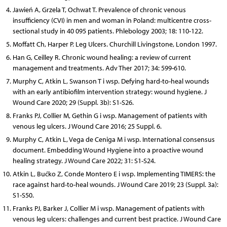
Jawień A, Grzela T, Ochwat T. Prevalence of chronic venous
insufficiency (CVI) in men and woman in Poland: multicentre cross-
sectional study in 40 095 patients. Phlebology 2003; 18: 110-122.
Moffatt Ch, Harper P. Leg Ulcers. Churchill Livingstone, London 1997.
Han G, Ceilley R. Chronic wound healing: a review of current
management and treatments. Adv Ther 2017; 34: 599-610.
Murphy C, Atkin L, Swanson T i wsp. Defying hard-to-heal wounds
with an early antibiofilm intervention strategy: wound hygiene. J
Wound Care 2020; 29 (Suppl. 3b): S1-S26.
Franks PJ, Collier M, Gethin G i wsp. Management of patients with
venous leg ulcers. J Wound Care 2016; 25 Suppl. 6.
Murphy C, Atkin L, Vega de Ceniga M i wsp. International consensus
document. Embedding Wound Hygiene into a proactive wound
healing strategy. J Wound Care 2022; 31: S1-S24.
Atkin L, Bućko Z, Conde Montero E i wsp. Implementing TIMERS: the
race against hard-to-heal wounds. J Wound Care 2019; 23 (Suppl. 3a):
S1-S50.
Franks PJ, Barker J, Collier M i wsp. Management of patients with
venous leg ulcers: challenges and current best practice. J Wound Care