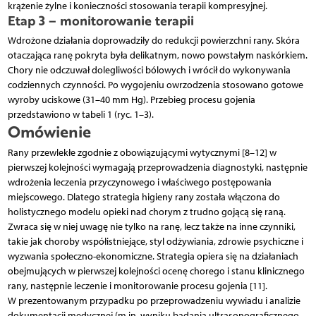
krążenie żylne i konieczności stosowania terapii kompresyjnej.
Etap 3 – monitorowanie terapii
Wdrożone działania doprowadziły do redukcji powierzchni rany. Skóra
otaczająca ranę pokryta była delikatnym, nowo powstałym naskórkiem.
Chory nie odczuwał dolegliwości bólowych i wrócił do wykonywania
codziennych czynności. Po wygojeniu owrzodzenia stosowano gotowe
wyroby uciskowe (31–40 mm Hg). Przebieg procesu gojenia
przedstawiono w tabeli 1 (ryc. 1–3).
Omówienie
Rany przewlekłe zgodnie z obowiązującymi wytycznymi [8–12] w
pierwszej kolejności wymagają przeprowadzenia diagnostyki, następnie
wdrożenia leczenia przyczynowego i właściwego postępowania
miejscowego. Dlatego strategia higieny rany została włączona do
holistycznego modelu opieki nad chorym z trudno gojącą się raną.
Zwraca się w niej uwagę nie tylko na ranę, lecz także na inne czynniki,
takie jak choroby współistniejące, styl odżywiania, zdrowie psychiczne i
wyzwania społeczno-ekonomiczne. Strategia opiera się na działaniach
obejmujących w pierwszej kolejności ocenę chorego i stanu klinicznego
rany, następnie leczenie i monitorowanie procesu gojenia [11].
W prezentowanym przypadku po przeprowadzeniu wywiadu i analizie
dokumentacji medycznej (m.in. wyniku badania ultrasonograficznego