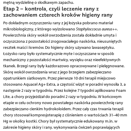
mętną wydzielinę o słodkawym zapachu.
Etap 2 – kontrola, czyli leczenie rany z
zachowaniem czterech kroków higieny rany
Po dokładnym oczyszczeniu rany z jej łożyska pobrano materiał
mikrobiologiczny, z którego wyizolowano
Staphyloccocus aureus++
.
Powierzchnia skóry wokół owrzodzenia została dokładnie umyta i
oczyszczona z pozostałości zrogowaciałego naskórka, nieusuniętych
resztek maści i kremów. Do higieny skóry używano lawaseptyku.
Łożysko rany było systematycznie myte i oczyszczane w sposób
mechaniczny z pozostałości martwicy, wysięku oraz nieefektywnych
tkanek. Brzegi rany były każdorazowo opracowywane i pielęgnowane.
Skórę wokół owrzodzenia wraz z jego brzegiem zabezpieczano
opatrunkiem siatkowym. Przez pierwsze 10 dni terapii miejscowo
stosowano Aquacel Ag+ Extra, a częstość wizyt w poradni wynosiła 3, a
następnie 2 razy w tygodniu. Przez kolejne 7 tygodni aplikowano Foam
Lite, a chory przyjeżdżał do poradni 2 razy w tygodniu. W końcowym
etapie w celu ochrony nowo powstałego naskórka powierzchnię rany
zabezpieczano cienkim hydrokoloidem. Przez cały czas trwania terapii
chory stosował kompresjoterapię z ciśnieniem o wartościach 31–40 mm
Hg w okolicy kostki. Chory był systematycznie edukowany m.in. w
zakresie higieny skóry i rany, wykonywania ćwiczeń poprawiających