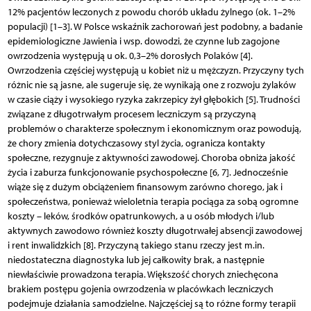
12% pacjentów leczonych z powodu chorób układu żylnego (ok. 1–2%
populacji) [1–3]. W Polsce wskaźnik zachorowań jest podobny, a badanie
epidemiologiczne Jawienia i wsp. dowodzi, że czynne lub zagojone
owrzodzenia występują u ok. 0,3–2% dorosłych Polaków [4].
Owrzodzenia częściej występują u kobiet niż u mężczyzn. Przyczyny tych
różnic nie są jasne, ale sugeruje się, że wynikają one z rozwoju żylaków
w czasie ciąży i wysokiego ryzyka zakrzepicy żył głębokich [5]. Trudności
związane z długotrwałym procesem leczniczym są przyczyną
problemów o charakterze społecznym i ekonomicznym oraz powodują,
że chory zmienia dotychczasowy styl życia, ogranicza kontakty
społeczne, rezygnuje z aktywności zawodowej. Choroba obniża jakość
życia i zaburza funkcjonowanie psychospołeczne [6, 7]. Jednocześnie
wiąże się z dużym obciążeniem finansowym zarówno chorego, jak i
społeczeństwa, ponieważ wieloletnia terapia pociąga za sobą ogromne
koszty – leków, środków opatrunkowych, a u osób młodych i/lub
aktywnych zawodowo również koszty długotrwałej absencji zawodowej
i rent inwalidzkich [8]. Przyczyną takiego stanu rzeczy jest m.in.
niedostateczna diagnostyka lub jej całkowity brak, a następnie
niewłaściwie prowadzona terapia. Większość chorych zniechęcona
brakiem postępu gojenia owrzodzenia w placówkach leczniczych
podejmuje działania samodzielne. Najczęściej są to różne formy terapii