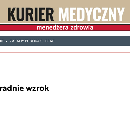
IE
ZASADY PUBLIKACJI PRAC
kradnie wzrok