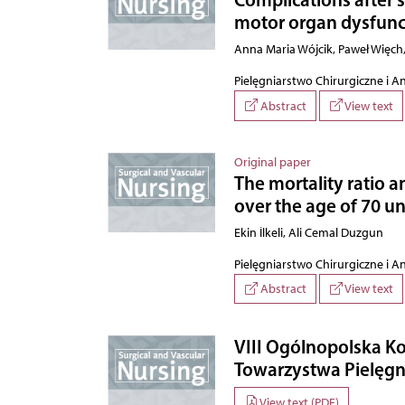
motor organ dysfunc
Anna Maria Wójcik, Paweł Więch,
Pielęgniarstwo Chirurgiczne i A
Abstract
View text
Original paper
The mortality ratio a
over the age of 70 u
Ekin İlkeli, Ali Cemal Duzgun
Pielęgniarstwo Chirurgiczne i A
Abstract
View text
VIII Ogólnopolska K
Towarzystwa Pielęgn
View text (PDF)