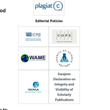
iod
Editorial Policies
Sarajevo
Declaration on
Integrity and
Visibility of
Scholarly
Publications
e to