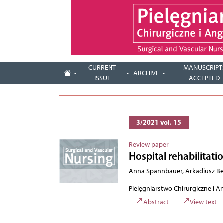
CURRENT
MANUSCRIPT
ARCHIVE
ISSUE
ACCEPTED
3/2021 vol. 15
Review paper
Hospital rehabilitat
Anna Spannbauer, Arkadiusz Berw
Pielęgniarstwo Chirurgiczne i A
Abstract
View text