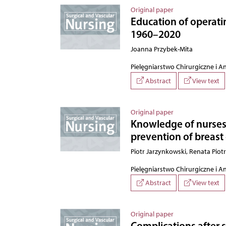
Original paper
Education of operati
1960–2020
Joanna Przybek-Mita
Pielęgniarstwo Chirurgiczne i A
Abstract
View text
Original paper
Knowledge of nurses
prevention of breast
Piotr Jarzynkowski, Renata Piot
Pielęgniarstwo Chirurgiczne i A
Abstract
View text
Original paper
Complications after s