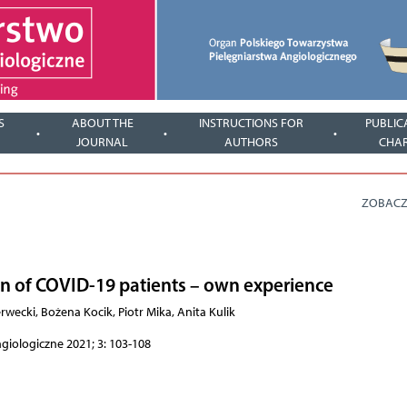
S
ABOUT THE
INSTRUCTIONS FOR
PUBLIC
JOURNAL
AUTHORS
CHA
ZOBACZ
ion of COVID-19 patients – own experience
ecki, Bożena Kocik, Piotr Mika, Anita Kulik
ngiologiczne 2021; 3: 103-108