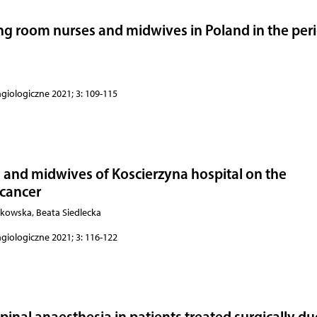
ng room nurses and midwives in Poland in the per
ngiologiczne 2021; 3: 109-115
 and midwives of Koscierzyna hospital on the
 cancer
rkowska, Beata Siedlecka
ngiologiczne 2021; 3: 116-122
pinal anaesthesia in patients treated surgically du