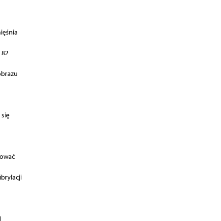
ięśnia
 82
obrazu
się
nować
rylacji
)