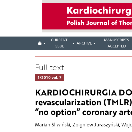
CURRENT
MANUSCRIPTS
ARCHIVE
ISSUE
ACCEPTED
Full text
1/2010 vol. 7
KARDIOCHIRURGIA DORO
revascularization (TMLR) 
“no option” coronary art
Marian Śliwiński
,
Zbigniew Juraszyński
,
Wojc