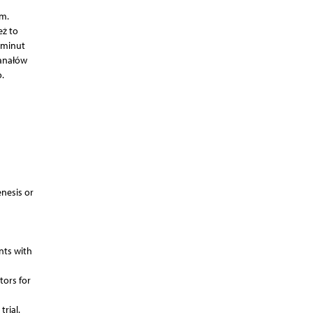
m.
eż to
 minut
anałów
.
enesis or
nts with
tors for
rial.