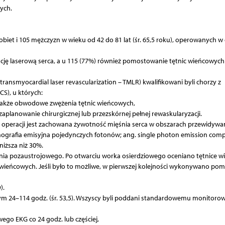
ych.
biet i 105 mężczyzn w wieku od 42 do 81 lat (śr. 65,5 roku), operowanych w 
ję laserową serca, a u 115 (77%) również pomostowanie tętnic wieńcowych
ransmyocardial laser revascularization – TMLR) kwalifikowani byli chorzy z
CS), u których:
także obwodowe zwężenia tętnic wieńcowych,
planowanie chirurgicznej lub przezskórnej pełnej rewaskularyzacji.
 operacji jest zachowana żywotność mięśnia serca w obszarach przewidywa
mografia emisyjna pojedynczych fotonów; ang. single photon emission com
niższa niż 30%.
nia pozaustrojowego. Po otwarciu worka osierdziowego oceniano tętnice 
eńcowych. Jeśli było to możliwe, w pierwszej kolejności wykonywano pom
).
nym 24–114 godz. (śr. 53,5). Wszyscy byli poddani standardowemu monitoro
go EKG co 24 godz. lub częściej,