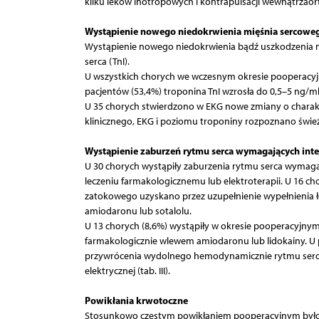
kilku leków inotropowych i kontrapulsacji wewnątrzaortal
Wystąpienie nowego niedokrwienia mięśnia sercowe
Wystąpienie nowego niedokrwienia bądź uszkodzenia m
serca (TnI).
U wszystkich chorych we wczesnym okresie pooperacyj
pacjentów (53,4%) troponina TnI wzrosła do 0,5–5 ng/ml,
U 35 chorych stwierdzono w EKG nowe zmiany o charakt
klinicznego, EKG i poziomu troponiny rozpoznano świeży 
Wystąpienie zaburzeń rytmu serca wymagających int
U 30 chorych wystąpiły zaburzenia rytmu serca wymagaj
leczeniu farmakologicznemu lub elektroterapii. U 16 c
zatokowego uzyskano przez uzupełnienie wypełnienia ł
amiodaronu lub sotalolu.
U 13 chorych (8,6%) wystąpiły w okresie pooperacyjnym
farmakologicznie wlewem amiodaronu lub lidokainy. U p
przywrócenia wydolnego hemodynamicznie rytmu serca 
elektrycznej (tab. III).
Powikłania krwotoczne
Stosunkowo częstym powikłaniem pooperacyjnym było n