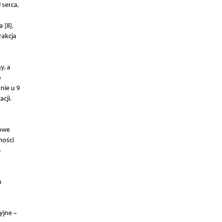
 serca,
 [8].
rakcja
y, a
o
nie u 9
cji.
iowe
ności
%
h
yjne –