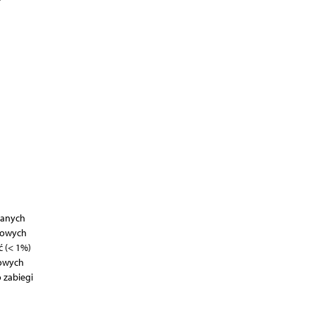
danych
erowych
 (< 1%)
rowych
 zabiegi