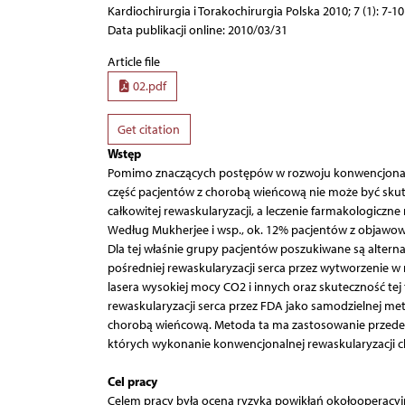
Kardiochirurgia i Torakochirurgia Polska 2010; 7 (1): 7-10
Data publikacji online: 2010/03/31
Article file
02.pdf
Get citation
Wstęp
Pomimo znaczących postępów w rozwoju konwencjonaln
część pacjentów z chorobą wieńcową nie może być skut
całkowitej rewaskularyzacji, a leczenie farmakologiczne 
Według Mukherjee i wsp., ok. 12% pacjentów z objawową
Dla tej właśnie grupy pacjentów poszukiwane są alterna
pośredniej rewaskularyzacji serca przez wytworzenie w
lasera wysokiej mocy CO2 i innych oraz skuteczność te
rewaskularyzacji serca przez FDA jako samodzielnej m
chorobą wieńcową. Metoda ta ma zastosowanie przede w
których wykonanie konwencjonalnej rewaskularyzacji chi
Cel pracy
Celem pracy była ocena ryzyka powikłań okołooperacyjn