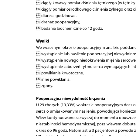
 ciągły krwawy pomiar ciśnienia tętniczego (w tętnicy
 ciągły pomiar ośrodkowego ciśnienia żylnego oraz ciś
 diureza godzinowa,
 drenaż pooperacyjny,
 badania biochemiczne co 12 godz.
Wyniki
We wczesnym okresie pooperacyjnym analizie poddano
 wystąpienie lub nasilenie pooperacyjnej niewydolnośc
 wystąpienie nowego niedokrwienia mięśnia sercowe
 wystąpienie zaburzeń rytmu serca wymagających int
 powikłania krwotoczne,
 inne powikłania,
 zgony.
Pooperacyjna niewydolność krążenia
U 29 chorych (19,33%) w okresie pooperacyjnym doszło d
serca o umiarkowanym nasileniu, powodująca koniecz
Wlew kontynuowano zazwyczaj do momentu opuszczenia
niestabilności hemodynamicznej, poza wlewem dobutam
okres do 96 godz. Natomiast u 3 pacjentów, z powodu z