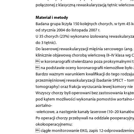
połączonej z klasyczną rewaskularyzacją tętnic wieńcow
Materiał i metody
Badana grupa liczyła 150 kolejnych chorych, w tym 45 ko
od stycznia 2004 do listopada 2007 r.
U 35 chorych (23%) wykonano izolowaną rewaskularyzac
do 3 tętnic).
Do laserowej rewaskularyzacji mięśnia sercowego (ang. t
klinicznie objawową chorobą wieńcową (II–IV klasa wg C
 w koronarografii stwierdzano poza proksymalnymi 
 na podstawie oceny koronarografii niemożliwe było za
Bardzo ważnym warunkiem kwalifikacji do tego rodzaju
przezmięśniowej rewaskularyzacji (badanie SPECT – to
tomography) oraz frakcja wyrzucania lewej komory nie 
Wszyscy chorzy byli operowani bez zastosowania krąże
pod kątem możliwości wykonania pomostów aortalno-wi
aortalno-
-wieńcowe, a następnie kanały laserowe (10–20 kanałów
Po operacji chorzy przebywali na oddziale pooperacyj
okołooperacyjnemu:
 ciągłe monitorowanie EKG, zapis 12-odprowadzeniowe