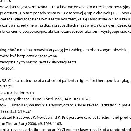
lolu).
erowej serca jest wzmożona utrata krwi we wczesnym okresie pooperacyjny
o drenażu lub tamponady serca w 19-osobowej grupie chorych [13]. Równi
eracji. Większość kanałów laserowych zamyka się samoistnie w ciągu kilku
 wykonywano jedynie w rzadkich przypadkach masywnych krwawień. Część k
 krwawienie pooperacyjne, ale konieczność retorakotomii występuje rzadko
ną, choć niepełną, rewaskularyzacją jest zabiegiem obarczonym niewielką
i może być bezpiecznie stosowana
wencjonalnych metod rewaskularyzacji serca.
-6/2004.
is SG. Clinical outcome of a cohort of patients eligible for therapeutic angiog
: 72-74.
vascularization with
ry artery disease. N Engl J Med 1999; 341: 1021-1028.
istow T, Buxton M, Wallwork J. Transmyocardial laser revascularization in patie
 1999; 353: 519-524.
lstad P, Saatvedt K, Nordstrand K. Prioperative cardiac function and predic
Ann Thorac Surg 2000; 69: 1098-1103.
rdial revascularization using an XeCl excimer laser: results of a randomized t