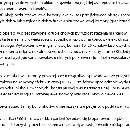
otyczą przede wszystkim układu krążenia – najczęściej występujące to zawał
. Wykonanie laserem kanałów
nkcję rozkurczową lewej komory jako skutek przejściowego obrzęku serca
ła dobra lub względnie dobra funkcja skurczowa lewej komory (graniczna f
operacji w przedstawionej grupie chorych był wzrost stężenia markerów
ska te nie miały w większości przypadków wpływu na końcowy efekt kliniczn
a zabiegu. Wytworzenie w mięśniu lewej komory 10–20 kanałów laserowych 
nie serca odpowiedzialne za wzrost enzymów czy zmiany zapisu EKG. Jedy
częstości występowania zawałów u chorych po konwencjonalnej rewaskularyza
wany jest
ą wyrzucania lewej komory powyżej 30% niewątpliwie spowodował, że przejśc
wpływu na końcowy efekt kliniczny [10–12]. Przejściowe upośledzenie wydol
owych u blisko 15% chorych i kontrapulsacji wewnątrzaortalnej u prawie 4
śledzenie funkcji skurczowej lewej komory było stosunkowo niewielkie i
ewnątrzaortalnej, był blisko 2-krotnie niższy niż u pacjentów poddawa-nyc
zadko (2,66%) i u wszystkich pacjentów udało się je opanować – bądź
e na tak korzystny przebieg leczenia miało wpływ postępowanie śródoperac