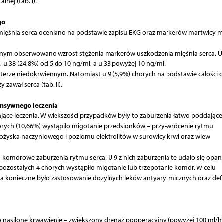
nej (tab. I).
go
ięśnia serca oceniano na podstawie zapisu EKG oraz markerów martwicy m
nym obserwowano wzrost stężenia markerów uszkodzenia mięśnia serca. U
 u 38 (24,8%) od 5 do 10 ng/ml, a u 33 powyżej 10 ng/ml.
erze niedokrwiennym. Natomiast u 9 (5,9%) chorych na podstawie całości 
zawał serca (tab. II).
ensywnego leczenia
ące leczenia. W większości przypadków były to zaburzenia łatwo poddające 
horych (10,66%) wystąpiło migotanie przedsionków – przy-wrócenie rytmu
ożyska naczyniowego i poziomu elektrolitów w surowicy krwi oraz wlew
 komorowe zaburzenia rytmu serca. U 9 z nich zaburzenia te udało się opa
ozostałych 4 chorych wystąpiło migotanie lub trzepotanie komór. W celu
konieczne było zastosowanie dożylnych leków antyarytmicznych oraz defib
asilone krwawienie – zwiększony drenaż pooperacyjny (powyżej 100 ml/h