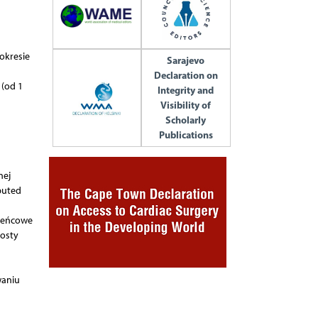
okresie
Sarajevo
Declaration on
 (od 1
Integrity and
Visibility of
Scholarly
Publications
nej
puted
wieńcowe
osty
waniu