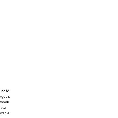
olność
/godz.
powodu
rzez
awanie