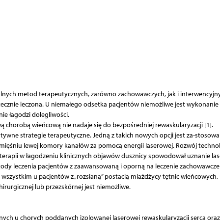
ych metod terapeutycznych, zarówno zachowawczych, jak i interwencyjny
ecznie leczona. U niemałego odsetka pacjentów niemożliwe jest wykonanie
nie łagodzi dolegliwości.
 chorobą wieńcową nie nadaje się do bezpośredniej rewaskularyzacji [1].
tywne strategie terapeutyczne. Jedną z takich nowych opcji jest za-stosowa
 mięśniu lewej komory kanałów za pomocą energii laserowej. Rozwój technol
j terapii w łagodzeniu klinicznych objawów dusznicy spowodował uznanie la
etody leczenia pacjentów z zaawansowaną i oporną na leczenie zachowawcze
szystkim u pacjentów z „rozsianą” postacią miażdżycy tętnic wieńcowych,
rurgicznej lub przezskórnej jest niemożliwe.
ych u chorych poddanych izolowanej laserowej rewaskularyzacji serca oraz