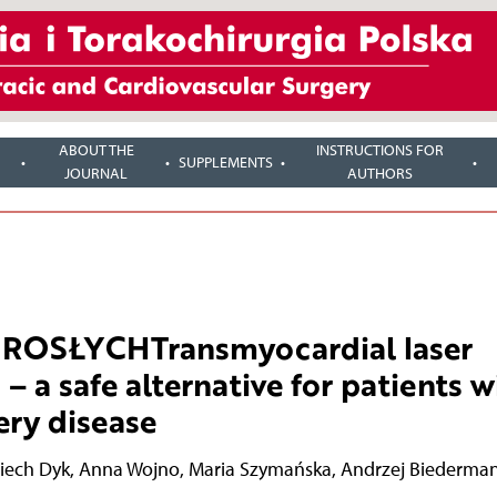
ABOUT THE
INSTRUCTIONS FOR
SUPPLEMENTS
JOURNAL
AUTHORS
SŁYCHTransmyocardial laser
– a safe alternative for patients w
ery disease
iech Dyk
,
Anna Wojno
,
Maria Szymańska
,
Andrzej Biederma