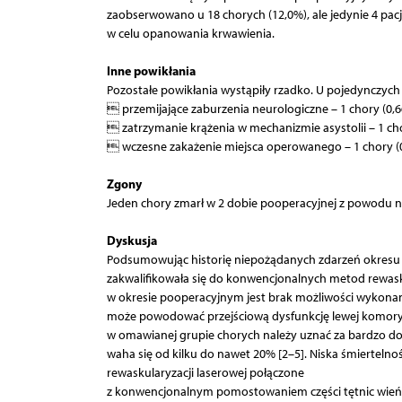
zaobserwowano u 18 chorych (12,0%), ale jedynie 4 pa
w celu opanowania krwawienia.
Inne powikłania
Pozostałe powikłania wystąpiły rzadko. U pojedynczy
 przemijające zaburzenia neurologiczne – 1 chory (0,6
 zatrzymanie krążenia w mechanizmie asystolii – 1 c
 wczesne zakażenie miejsca operowanego – 1 chory (
Zgony
Jeden chory zmarł w 2 dobie pooperacyjnej z powodu n
Dyskusja
Podsumowując historię niepożądanych zdarzeń okresu p
zakwalifikowała się do konwencjonalnych metod rewas
w okresie pooperacyjnym jest brak możliwości wykonani
może powodować przejściową dysfunkcję lewej komory. 
w omawianej grupie chorych należy uznać za bardzo dob
waha się od kilku do nawet 20% [2–5]. Niska śmiertelno
rewaskularyzacji laserowej połączone
z konwencjonalnym pomostowaniem części tętnic wieńc