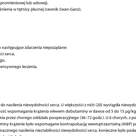
 promieniowej lub udowej),
nienia w tętnicy płucnej (cewnik Swan-Ganz),
 następujące zdarzenia niepożądane:
i serca,
go,
ensywnego leczenia,
o nasilenia niewydolności serca. U większości z nich (20) wystąpiła niewyd
ność wspomagania krążenia wlewem dobutaminy w dawce od 5 do 15 µg/kg
 przez chorego oddziału pooperacyjnego (36–72 godz.). U 6 chorych, z 
iny krążenie było wspomagane kontrapulsacją wewnątrzaortalną (IABP) p
nacznego nasilenia niestabilności niewydolności serca, konieczne było pod