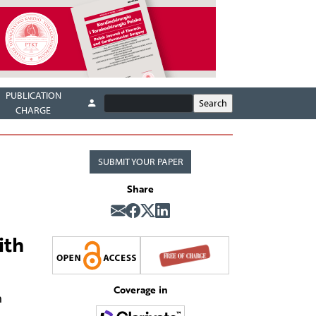
PUBLICATION
CHARGE
SUBMIT YOUR PAPER
Share
ith
Coverage in
n