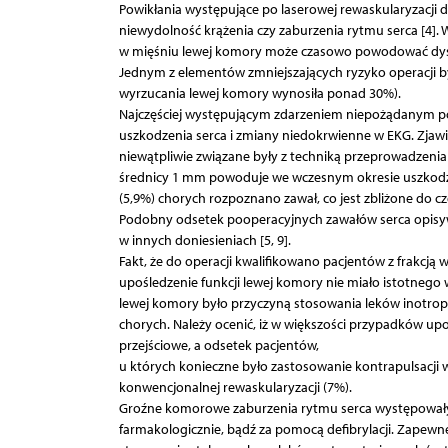
Powikłania występujące po laserowej rewaskularyzacji d
niewydolność krążenia czy zaburzenia rytmu serca [4]
w mięśniu lewej komory może czasowo powodować dysfu
Jednym z elementów zmniejszających ryzyko operacji by
wyrzucania lewej komory wynosiła ponad 30%).
Najczęściej występującym zdarzeniem niepożądanym po 
uszkodzenia serca i zmiany niedokrwienne w EKG. Zjawi
niewątpliwie związane były z techniką przeprowadzeni
średnicy 1 mm powoduje we wczesnym okresie uszkodze
(5,9%) chorych rozpoznano zawał, co jest zbliżone do 
Podobny odsetek pooperacyjnych zawałów serca opisy
w innych doniesieniach [5, 9].
Fakt, że do operacji kwalifikowano pacjentów z frakcj
upośledzenie funkcji lewej komory nie miało istotnego 
lewej komory było przyczyną stosowania leków inotrop
chorych. Należy ocenić, iż w większości przypadków upo
przejściowe, a odsetek pacjentów,
u których konieczne było zastosowanie kontrapulsacji w
konwencjonalnej rewaskularyzacji (7%).
Groźne komorowe zaburzenia rytmu serca występowały r
farmakologicznie, bądź za pomocą defibrylacji. Zapewn