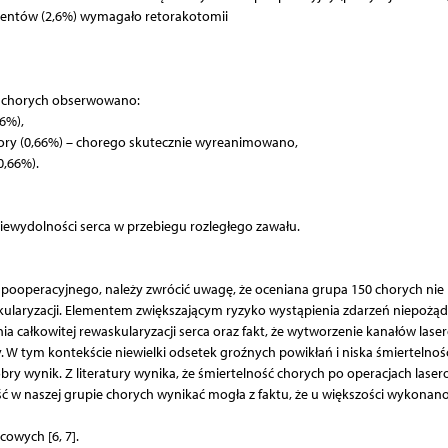
cjentów (2,6%) wymagało retorakotomii
ch chorych obserwowano:
6%),
hory (0,66%) – chorego skutecznie wyreanimowano,
0,66%).
iewydolności serca w przebiegu rozległego zawału.
ooperacyjnego, należy zwrócić uwagę, że oceniana grupa 150 chorych nie
kularyzacji. Elementem zwiększającym ryzyko wystąpienia zdarzeń niepożą
a całkowitej rewaskularyzacji serca oraz fakt, że wytworzenie kanałów las
W tym kontekście niewielki odsetek groźnych powikłań i niska śmiertelność
ry wynik. Z literatury wynika, że śmiertelność chorych po operacjach lase
ść w naszej grupie chorych wynikać mogła z faktu, że u większości wykonano
owych [6, 7].