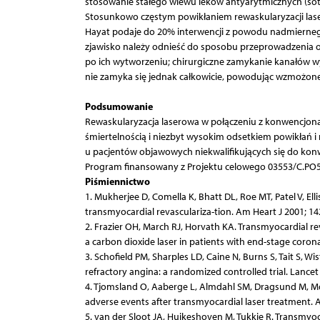
stosowanie stałego wlewu leków antyarytmicznych (sota
Stosunkowo częstym powikłaniem rewaskularyzacji las
Hayat podaje do 20% interwencji z powodu nadmierneg
zjawisko należy odnieść do sposobu przeprowadzenia op
po ich wytworzeniu; chirurgiczne zamykanie kanałów
nie zamyka się jednak całkowicie, powodując wzmożone
Podsumowanie
Rewaskularyzacja laserowa w połączeniu z konwencjonal
śmiertelnością i niezbyt wysokim odsetkiem powikłań 
u pacjentów objawowych niekwalifikujących się do kon
Program finansowany z Projektu celowego 03553/C.PO5
Piśmiennictwo
1. Mukherjee D, Comella K, Bhatt DL, Roe MT, Patel V, Ell
transmyocardial revasculariza-tion. Am Heart J 2001; 142
2. Frazier OH, March RJ, Horvath KA. Transmyocardial re
a carbon dioxide laser in patients with end-stage corona
3. Schofield PM, Sharples LD, Caine N, Burns S, Tait S, W
refractory angina: a randomized controlled trial. Lancet
4. Tjomsland O, Aaberge L, Almdahl SM, Dragsund M, Moe
adverse events after transmyocardial laser treatment. 
5. van der Sloot JA, Huikeshoven M, Tukkie R. Transmyoca