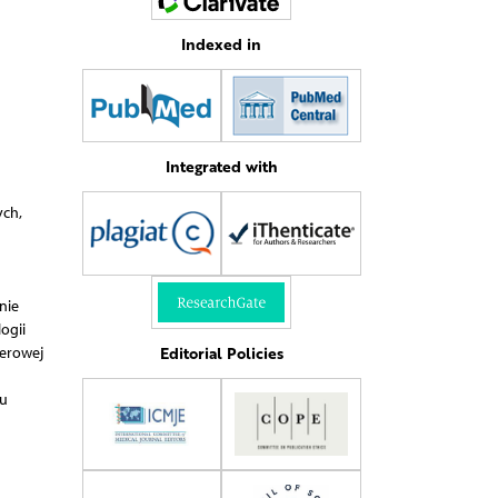
Indexed in
Integrated with
ch,
nie
ogii
Editorial Policies
serowej
 u