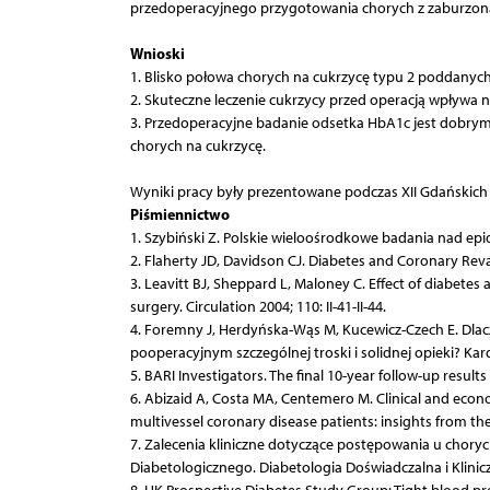
przedoperacyjnego przygotowania chorych z zaburz
Wnioski
1. Blisko połowa chorych na cukrzycę typu 2 poddanyc
2. Skuteczne leczenie cukrzycy przed operacją wpływa n
3. Przedoperacyjne badanie odsetka HbA1c jest dobrym
chorych na cukrzycę.
Wyniki pracy były prezentowane podczas XII Gdańskich S
Piśmiennictwo
1. Szybiński Z. Polskie wieloośrodkowe badania nad ep
2. Flaherty JD, Davidson CJ. Diabetes and Coronary Reva
3. Leavitt BJ, Sheppard L, Maloney C. Effect of diabetes
surgery. Circulation 2004; 110: II-41-II-44.
4. Foremny J, Herdyńska-Wąs M, Kucewicz-Czech E. Dlac
pooperacyjnym szczególnej troski i solidnej opieki? Kard
5. BARI Investigators. The final 10-year follow-up result
6. Abizaid A, Costa MA, Centemero M. Clinical and econ
multivessel coronary disease patients: insights from the 
7. Zalecenia kliniczne dotyczące postępowania u chor
Diabetologicznego. Diabetologia Doświadczalna i Klinicz