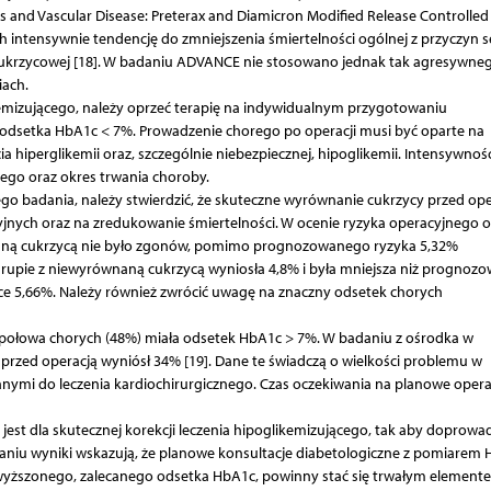
 and Vascular Disease: Preterax and Diamicron Modified Release Controlled
 intensywnie tendencję do zmniejszenia śmiertelności ogólnej z przyczyn 
 cukrzycowej [18]. W badaniu ADVANCE nie stosowano jednak tak agresywne
iach.
kemizującego, należy oprzeć terapię na indywidualnym przygotowaniu
odsetka HbA1c < 7%. Prowadzenie chorego po operacji musi być oparte na
a hiperglikemii oraz, szczególnie niebezpiecznej, hipoglikemii. Intensywnoś
ego oraz okres trwania choroby.
 badania, należy stwierdzić, że skuteczne wyrównanie cukrzycy przed ope
yjnych oraz na zredukowanie śmiertelności. W ocenie ryzyka operacyjnego o
aną cukrzycą nie było zgonów, pomimo prognozowanego ryzyka 5,32%
grupie z niewyrównaną cukrzycą wyniosła 4,8% i była mniejsza niż prognoz
ce 5,66%. Należy również zwrócić uwagę na znaczny odsetek chorych
połowa chorych (48%) miała odsetek HbA1c > 7%. W badaniu z ośrodka w
rzed operacją wyniósł 34% [19]. Dane te świadczą o wielkości problemu w
ymi do leczenia kardiochirurgicznego. Czas oczekiwania na planowe opera
jest dla skutecznej korekcji leczenia hipoglikemizującego, tak aby doprowa
niu wyniki wskazują, że planowe konsultacje diabetologiczne z pomiarem
dwyższonego, zalecanego odsetka HbA1c, powinny stać się trwałym element