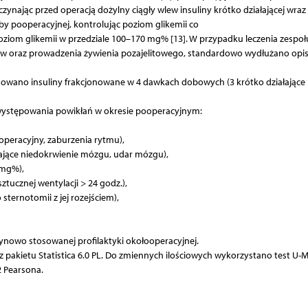
ynając przed operacją dożylny ciągły wlew insuliny krótko działającej wraz 
y pooperacyjnej, kontrolując poziom glikemii co
ziom glikemii w przedziale 100–170 mg% [13]. W przypadku leczenia zespoł
w oraz prowadzenia żywienia pozajelitowego, standardowo wydłużano opi
owano insuliny frakcjonowane w 4 dawkach dobowych (3 krótko działające
występowania powikłań w okresie pooperacyjnym:
operacyjny, zaburzenia rytmu),
jące niedokrwienie mózgu, udar mózgu),
 mg%),
ucznej wentylacji > 24 godz.),
sternotomii z jej rozejściem),
ynowo stosowanej profilaktyki okołooperacyjnej.
z pakietu Statistica 6.0 PL. Do zmiennych ilościowych wykorzystano test U-
 Pearsona.