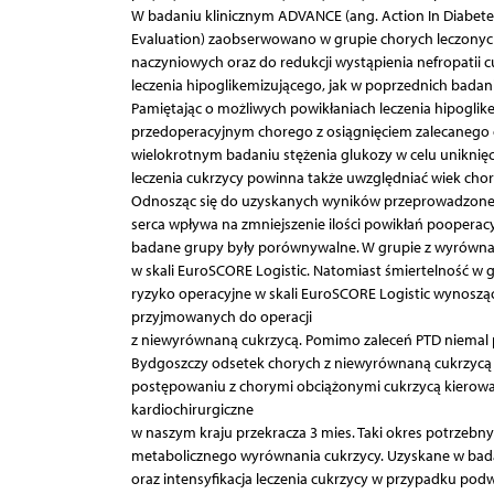
W badaniu klinicznym ADVANCE (ang. Action In Diabetes
Evaluation) zaobserwowano w grupie chorych leczonych
naczyniowych oraz do redukcji wystąpienia nefropatii
leczenia hipoglikemizującego, jak w poprzednich badan
Pamiętając o możliwych powikłaniach leczenia hipogli
przedoperacyjnym chorego z osiągnięciem zalecanego 
wielokrotnym badaniu stężenia glukozy w celu uniknięci
leczenia cukrzycy powinna także uwzględniać wiek chor
Odnosząc się do uzyskanych wyników przeprowadzonego
serca wpływa na zmniejszenie ilości powikłań pooperac
badane grupy były porównywalne. W grupie z wyrówn
w skali EuroSCORE Logistic. Natomiast śmiertelność w 
ryzyko operacyjne w skali EuroSCORE Logistic wynoszą
przyjmowanych do operacji
z niewyrównaną cukrzycą. Pomimo zaleceń PTD niemal 
Bydgoszczy odsetek chorych z niewyrównaną cukrzycą p
postępowaniu z chorymi obciążonymi cukrzycą kierowan
kardiochirurgiczne
w naszym kraju przekracza 3 mies. Taki okres potrzebny 
metabolicznego wyrównania cukrzycy. Uzyskane w bada
oraz intensyfikacja leczenia cukrzycy w przypadku po