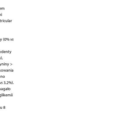
iem
ni
ricular
ny (0%
vs
cydenty
),
yniny >
osowania
ano
vs
3,2%).
magało
likemii
u 8