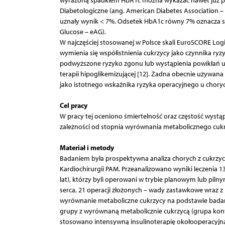
wyrażoną spadkiem HbA1c można wykazać nawet już po 2
Diabetologiczne (ang. American Diabetes Association –
uznały wynik < 7%. Odsetek HbA1c równy 7% oznacza s
Glucose – eAG).
W najczęściej stosowanej w Polsce skali EuroSCORE Logi
wymienia się współistnienia cukrzycy jako czynnika ry
podwyższone ryzyko zgonu lub wystąpienia powikłań u 
terapii hipoglikemizującej [12]. Żadna obecnie używana
jako istotnego wskaźnika ryzyka operacyjnego u chorych
Cel pracy
W pracy tej oceniono śmiertelność oraz częstość wystą
zależności od stopnia wyrównania metabolicznego cukr
Materiał i metody
Badaniem była prospektywna analiza chorych z cukrzycą
Kardiochirurgii PAM. Przeanalizowano wyniki leczenia 13
lat), którzy byli operowani w trybie planowym lub pi
serca, 21 operacji złożonych – wady zastawkowe wraz
wyrównanie metaboliczne cukrzycy na podstawie badan
grupy z wyrównaną metabolicznie cukrzycą (grupa kon
stosowano intensywną insulinoterapię okołooperacyjną,