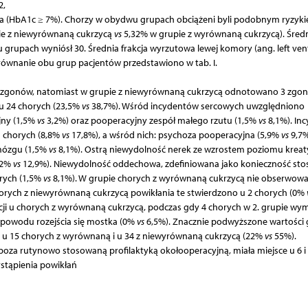
2,
ca (HbA1c ≥ 7%). Chorzy w obydwu grupach obciążeni byli podobnym ryzyk
pie z niewyrównaną cukrzycą
vs
5,32% w grupie z wyrównaną cukrzycą). Śred
 grupach wyniósł 30. Średnia frakcja wyrzutowa lewej komory (ang. left vent
orównanie obu grup pacjentów przedstawiono w tab. I.
ło zgonów, natomiast w grupie z niewyrównaną cukrzycą odnotowano 3 zgo
 u 24 chorych (23,5%
vs
38,7%). Wśród incydentów sercowych uwzględniono
jny (1,5%
vs
3,2%) oraz pooperacyjny zespół małego rzutu (1,5%
vs
8,1%). In
 chorych (8,8%
vs
17,8%), a wśród nich: psychoza pooperacyjna (5,9%
vs
9,7%
mózgu (1,5%
vs
8,1%). Ostrą niewydolność nerek ze wzrostem poziomu kreat
,2%
vs
12,9%). Niewydolność oddechowa, zdefiniowana jako konieczność st
horych (1,5%
vs
8,1%). W grupie chorych z wyrównaną cukrzycą nie obserwow
horych z niewyrównaną cukrzycą powikłania te stwierdzono u 2 chorych (0%
ji u chorych z wyrównaną cukrzycą, podczas gdy 4 chorych w 2. grupie wy
z powodu rozejścia się mostka (0%
vs
6,5%). Znacznie podwyższone wartości g
u 15 chorych z wyrównaną i u 34 z niewyrównaną cukrzycą (22%
vs
55%).
oza rutynowo stosowaną profilaktyką okołooperacyjną, miała miejsce u 6 i 
stąpienia powikłań