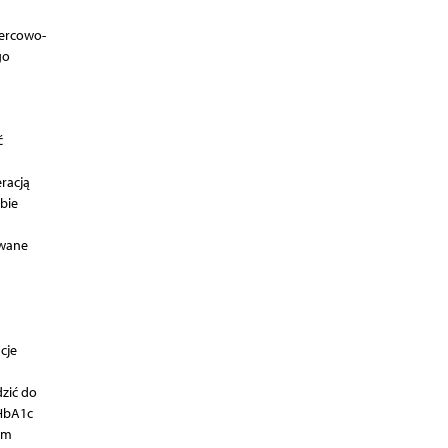
sercowo-
go
ć
racją
bie
owane
cje
dzić do
 HbA1c
em