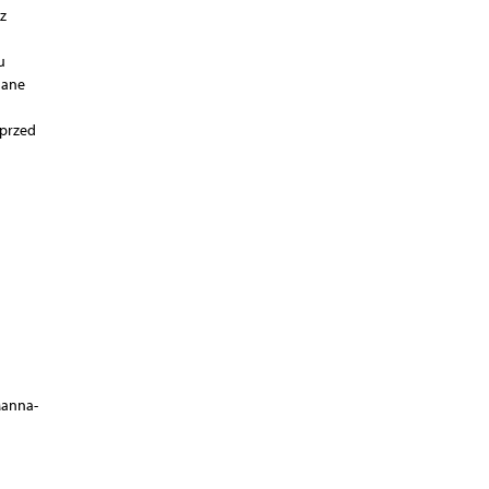
z
u
sane
 przed
Manna-