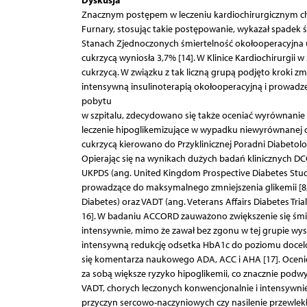
Znacznym postępem w leczeniu kardiochirurgicznym cho
Furnary, stosując takie postępowanie, wykazał spadek
Stanach Zjednoczonych śmiertelność okołooperacyjna 
cukrzycą wyniosła 3,7% [14]. W Klinice Kardiochirurgii 
cukrzycą. W związku z tak liczną grupą podjęto kroki z
intensywną insulinoterapią okołooperacyjną i prowadz
pobytu
w szpitalu, zdecydowano się także oceniać wyrównanie 
leczenie hipoglikemizujące w wypadku niewyrównanej cuk
cukrzycą kierowano do Przyklinicznej Poradni Diabetol
Opierając się na wynikach dużych badań klinicznych DCC
UKPDS (ang. United Kingdom Prospective Diabetes Study
prowadzące do maksymalnego zmniejszenia glikemii [8, 
Diabetes) oraz VADT (ang. Veterans Affairs Diabetes Tr
16]. W badaniu ACCORD zauważono zwiększenie się śmi
intensywnie, mimo że zawał bez zgonu w tej grupie wy
intensywną redukcję odsetka HbA1c do poziomu docelo
się komentarza naukowego ADA, ACC i AHA [17]. Ocenio
za sobą większe ryzyko hipoglikemii, co znacznie pod
VADT, chorych leczonych konwencjonalnie i intensywnie
przyczyn sercowo-naczyniowych czy nasilenie przewlekłe