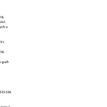
cę.
ści.
nych u
0 r.
58.
s graft
 533-538.