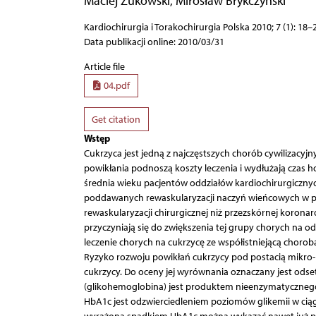
Maciej Żukowski
,
Mirosław Brykczyński
Kardiochirurgia i Torakochirurgia Polska 2010; 7 (1): 18–
Data publikacji online: 2010/03/31
Article file
04.pdf
Get citation
Wstęp
Cukrzyca jest jedną z najczęstszych chorób cywilizacyjny
powikłania podnoszą koszty leczenia i wydłużają czas hos
średnia wieku pacjentów oddziałów kardiochirurgicznyc
poddawanych rewaskularyzacji naczyń wieńcowych w prz
rewaskularyzacji chirurgicznej niż przezskórnej korona
przyczyniają się do zwiększenia tej grupy chorych na o
leczenie chorych na cukrzycę ze współistniejącą chorob
Ryzyko rozwoju powikłań cukrzycy pod postacią mikro
cukrzycy. Do oceny jej wyrównania oznaczany jest ods
(glikohemoglobina) jest produktem nieenzymatycznego
HbA1c jest odzwierciedleniem poziomów glikemii w cią