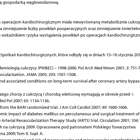
oną gospodarką węglowodanową.
h operacjom kardiochirurgicznym miała niewyrównaną metabolicznie cukrzy
a zmniejszenie liczby powikłań pooperacyjnych oraz zmniejszenie śmiertelno
 wskaźnikiem ryzyka wystąpienia powikłań po operacjach kardiochirurgicz
potkań Kardiochirurgicznych, które odbyły się w dniach 15–16 stycznia 201
idemiologią cukrzycy (PWBEC) – 1998-2000. Pol Arch Med Wewn 2001; 3: 751-7
scularization. JAMA 2005; 293: 1501-1508.
 and associated conditions on long-term survival after coronary artery bypas
zego chorzy z cukrzycą i chorobą wieńcową wymagają w okresie przed- i
iol Pol 2007; 65: 1134-1136.
s from the BARI randomized trial. J Am Coll Cardiol 2007; 49: 1600-1606.
omic impact of diabetes mellitus on percutaneous and surgical treatment of
Arterial Revascularization Therapy Study (ARTS) trial. Circulation 2001; 104:
ych na cukrzycę 2009. Opracowane pod patronatem Polskiego Towarzystwa
na 2009; Tom 9, Supl. A.