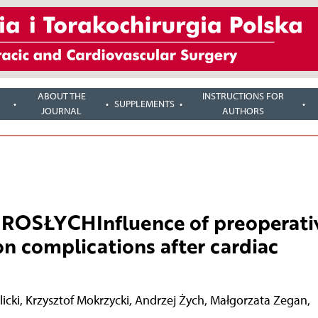
ABOUT THE
INSTRUCTIONS FOR
SUPPLEMENTS
JOURNAL
AUTHORS
SŁYCHInfluence of preoperati
n complications after cardiac
licki
,
Krzysztof Mokrzycki
,
Andrzej Żych
,
Małgorzata Zegan
,