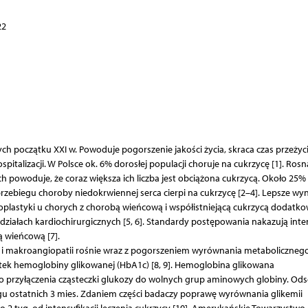
22
ch początku XXI w. Powoduje pogorszenie jakości życia, skraca czas przeżycia
pitalizacji. W Polsce ok. 6% dorosłej populacji choruje na cukrzycę [1]. Rosn
h powoduje, że coraz większa ich liczba jest obciążona cukrzycą. Około 25%
ebiegu choroby niedokrwiennej serca cierpi na cukrzycę [2–4]. Lepsze wyn
roplastyki u chorych z chorobą wieńcową i współistniejącą cukrzycą dodatk
ddziałach kardiochirurgicznych [5, 6]. Standardy postępowania nakazują int
ą wieńcową [7].
- i makroangiopatii rośnie wraz z pogorszeniem wyrównania metaboliczneg
etek hemoglobiny glikowanej (HbA1c) [8, 9]. Hemoglobina glikowana
 przyłączenia cząsteczki glukozy do wolnych grup aminowych globiny. Ods
gu ostatnich 3 mies. Zdaniem części badaczy poprawę wyrównania glikemii