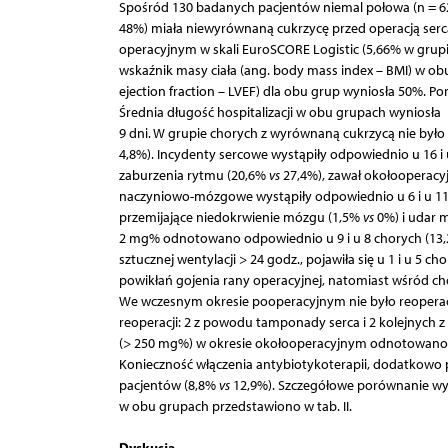
Spośród 130 badanych pacjentów niemal połowa (n = 6
48%) miała niewyrównaną cukrzycę przed operacją ser
operacyjnym w skali EuroSCORE Logistic (5,66% w gru
wskaźnik masy ciała (ang. body mass index – BMI) w obu
ejection fraction – LVEF) dla obu grup wyniosła 50%. P
Średnia długość hospitalizacji w obu grupach wyniosła
9 dni. W grupie chorych z wyrównaną cukrzycą nie by
4,8%). Incydenty sercowe wystąpiły odpowiednio u 16 i
zaburzenia rytmu (20,6%
vs
27,4%), zawał okołooperacy
naczyniowo-mózgowe wystąpiły odpowiednio u 6 i u 11
przemijające niedokrwienie mózgu (1,5%
vs
0%) i udar 
2 mg% odnotowano odpowiednio u 9 i u 8 chorych (13
sztucznej wentylacji > 24 godz., pojawiła się u 1 i u 5 c
powikłań gojenia rany operacyjnej, natomiast wśród c
We wczesnym okresie pooperacyjnym nie było reoperac
reoperacji: 2 z powodu tamponady serca i 2 kolejnych 
(> 250 mg%) w okresie okołooperacyjnym odnotowano 
Konieczność włączenia antybiotykoterapii, dodatkowo p
pacjentów (8,8%
vs
12,9%). Szczegółowe porównanie wy
w obu grupach przedstawiono w tab. II.
Dyskusja