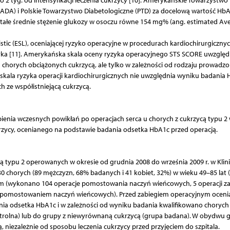
 tyg. od intensyfikacji leczenia cukrzycy [10]. Amerykańskie Towarzystwo
 ADA) i Polskie Towarzystwo Diabetologiczne (PTD) za docelową wartość Hb
tałe średnie stężenie glukozy w osoczu równe 154 mg% (ang. estimated Av
stic (ESL), oceniającej ryzyko operacyjne w procedurach kardiochirurgicznyc
zyka [11]. Amerykańska skala oceny ryzyka operacyjnego STS SCORE uwzględ
chorych obciążonych cukrzycą, ale tylko w zależności od rodzaju prowadzo
 skala ryzyka operacji kardiochirurgicznych nie uwzględnia wyniku badania
 ze współistniejącą cukrzycą.
pienia wczesnych powikłań po operacjach serca u chorych z cukrzycą typu 2
zycy, ocenianego na podstawie badania odsetka HbA1c przed operacją.
 typu 2 operowanych w okresie od grudnia 2008 do września 2009 r. w Klin
0 chorych (89 mężczyzn, 68% badanych i 41 kobiet, 32%) w wieku 49–85 lat (ś
lnym (wykonano 104 operacje pomostowania naczyń wieńcowych, 5 operacji z
 z pomostowaniem naczyń wieńcowych). Przed zabiegiem operacyjnym ocen
ia odsetka HbA1c i w zależności od wyniku badania kwalifikowano chorych
trolna) lub do grupy z niewyrównaną cukrzycą (grupa badana). W obydwu 
 niezależnie od sposobu leczenia cukrzycy przed przyjęciem do szpitala.