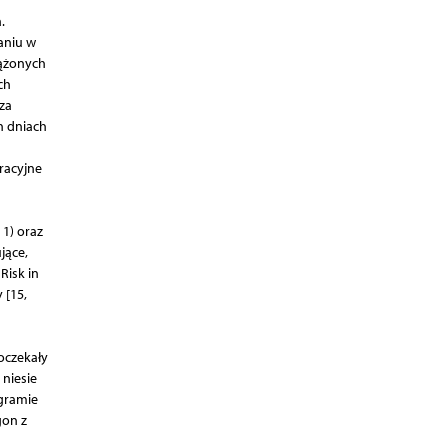
.
aniu w
iążonych
ch
za
h dniach
racyjne
 1) oraz
jące,
Risk in
 [15,
oczekały
niesie
gramie
gon z