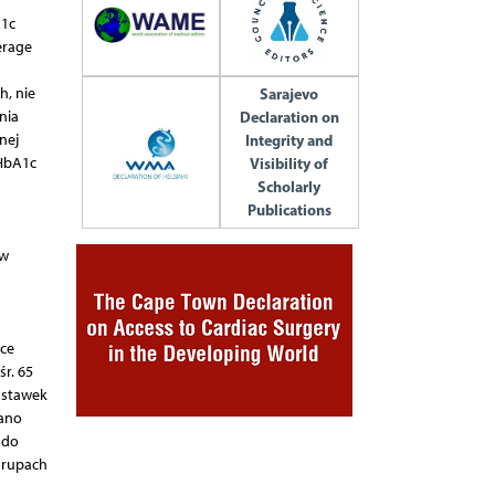
A1c
erage
h, nie
Sarajevo
nia
Declaration on
nej
Integrity and
 HbA1c
Visibility of
Scholarly
Publications
 w
ice
r. 65
astawek
iano
 do
grupach