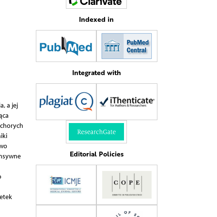
Indexed in
Integrated with
, a jej
ąca
 chorych
iki
owo
Editorial Policies
ensywne
o
etek