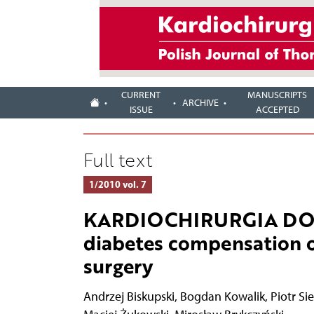
CURRENT
MANUSCRIPTS
ARCHIVE
ISSUE
ACCEPTED
Full text
1/2010 vol. 7
KARDIOCHIRURGIA DORO
diabetes compensation o
surgery
Andrzej Biskupski
,
Bogdan Kowalik
,
Piotr Sie