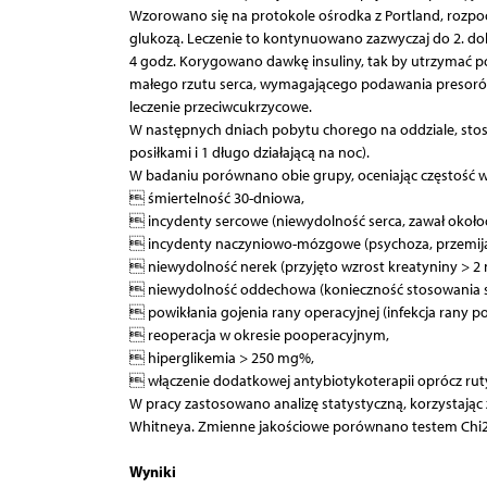
Wzorowano się na protokole ośrodka z Portland, rozpocz
glukozą. Leczenie to kontynuowano zazwyczaj do 2. dob
4 godz. Korygowano dawkę insuliny, tak by utrzymać po
małego rzutu serca, wymagającego podawania presoró
leczenie przeciwcukrzycowe.
W następnych dniach pobytu chorego na oddziale, stos
posiłkami i 1 długo działającą na noc).
W badaniu porównano obie grupy, oceniając częstość 
 śmiertelność 30-dniowa,
 incydenty sercowe (niewydolność serca, zawał około
 incydenty naczyniowo-mózgowe (psychoza, przemija
 niewydolność nerek (przyjęto wzrost kreatyniny > 2
 niewydolność oddechowa (konieczność stosowania szt
 powikłania gojenia rany operacyjnej (infekcja rany po 
 reoperacja w okresie pooperacyjnym,
 hiperglikemia > 250 mg%,
 włączenie dodatkowej antybiotykoterapii oprócz rut
W pracy zastosowano analizę statystyczną, korzystając 
Whitneya. Zmienne jakościowe porównano testem Chi2
Wyniki