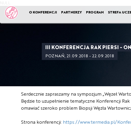
NULL
O KONFERENCJI
PARTNERZY
PROGRAM
STREFA UCZ
III KONFERENCJA RAK PIERSI - 
POZNAŃ, 21.09.2018 - 22.09.2018
Serdecznie zapraszamy na sympozjum „Węzeł Wartown
Będzie to uzupełnienie tematyczne Konferencji Rak p
omawiać szeroko problem Biopsji Węzła Wartownic
Strona konferencji:
https://www.termedia.pl/Konf