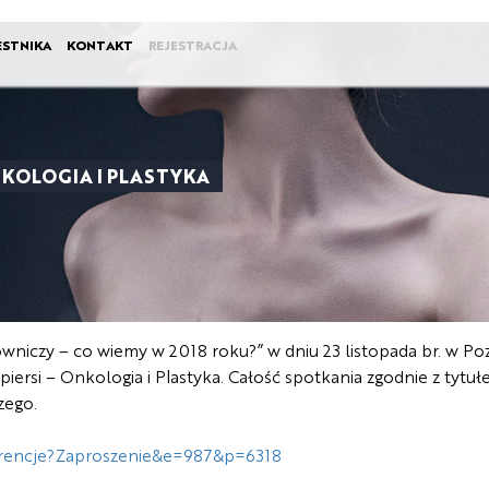
ESTNIKA
KONTAKT
REJESTRACJA
ONKOLOGIA I PLASTYKA
iczy – co wiemy w 2018 roku?” w dniu 23 listopada br. w Po
iersi – Onkologia i Plastyka. Całość spotkania zgodnie z tytu
zego.
erencje?Zaproszenie&e=987&p=6318