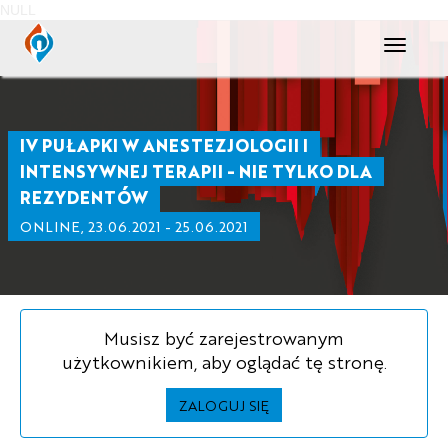
NULL
Toggle
navigati
IV PUŁAPKI W ANESTEZJOLOGII I
INTENSYWNEJ TERAPII - NIE TYLKO DLA
REZYDENTÓW
ONLINE, 23.06.2021 - 25.06.2021
Musisz być zarejestrowanym
użytkownikiem, aby oglądać tę stronę.
ZALOGUJ SIĘ