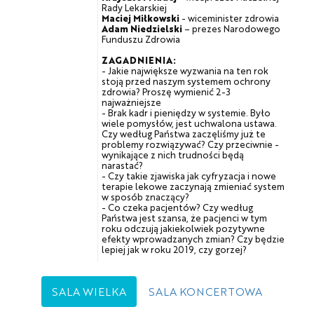
Rady Lekarskiej
Maciej Miłkowski
- wiceminister zdrowia
Adam Niedzielski
– prezes Narodowego
Funduszu Zdrowia
ZAGADNIENIA:
- Jakie największe wyzwania na ten rok
stoją przed naszym systemem ochrony
zdrowia? Proszę wymienić 2-3
najważniejsze
- Brak kadr i pieniędzy w systemie. Było
wiele pomysłów, jest uchwalona ustawa.
Czy według Państwa zaczęliśmy już te
problemy rozwiązywać? Czy przeciwnie -
wynikające z nich trudności będą
narastać?
- Czy takie zjawiska jak cyfryzacja i nowe
terapie lekowe zaczynają zmieniać system
w sposób znaczący?
- Co czeka pacjentów? Czy według
Państwa jest szansa, że pacjenci w tym
roku odczują jakiekolwiek pozytywne
efekty wprowadzanych zmian? Czy będzie
lepiej jak w roku 2019, czy gorzej?
SALA WIELKA
SALA KONCERTOWA