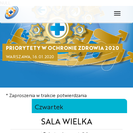
NULL
Toggle
navigati
PRIORYTETY W OCHRONIE ZDROWIA 2020
WARSZAWA, 16.01.2020
* Zaproszenia w trakcie potwierdzania
16
Czwartek
stycznia
SALA WIELKA