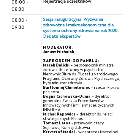
Rejestracja uczestników
08:00
-
08:30
Sesja inauguracyjna: Wyzwania
08:30
-
zdrowotne i makroekonomiczne dla
09:30
systemu ochrony zdrowia na rok 2020.
Debata ekspertów
MODERATOR:
Janusz Michalak
ZAPROSZENI DO PANELU:
Marek Balicki
– pełnomocnik ministra
zdrowia ds. reformy w psychiatrii,
kierownik Biura ds. Pilotażu Narodowego
Programu Ochrony Zdrowia Psychicznego,
były minister zdrowia
Bartłomiej Chmielowiec
– rzecznik praw
pacjenta
Bogna Cichowska-Duma
– dyrektor
generalna Związku Pracodawców
Innowacyjnych Firm Farmaceutycznych
INFARMA
Michał Kępowicz
– dyrektor ds. relacji
strategicznych Philips
Tomasz Latos
- przewodniczący
Sejmowej Komisji Zdrowia
Krzysztof Madej
- wiceprezes Naczelnej