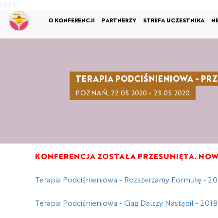
NULL
O KONFERENCJI
PARTNERZY
STREFA UCZESTNIKA
N
TERAPIA PODCIŚNIENIOWA - PR
POZNAŃ, 22.05.2020 - 23.05.2020
KONFERENCJA ZOSTAŁA PRZESUNIĘTA. NO
Terapia Podciśnieniowa - Rozszerzamy Formułę - 20
Terapia Podciśnieniowa - Ciąg Dalszy Nastąpił - 2018