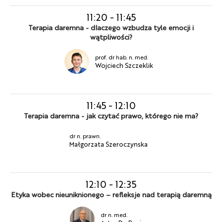
11:20
-
11:45
Terapia daremna - dlaczego wzbudza tyle emocji i
wątpliwości?
prof. dr hab. n. med.
Wojciech Szczeklik
11:45
-
12:10
Terapia daremna - jak czytać prawo, którego nie ma?
dr n. prawn.
Małgorzata Szeroczynska
12:10
-
12:35
Etyka wobec nieuniknionego – refleksje nad terapią daremną
dr n. med.