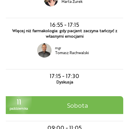
Marta Żurek
16:55
-
17:15
Więcej niż farmakologia: gdy pacjent zaczyna tańczyć z
własnymi emocjami
mgr
Tomasz Rachwalski
17:15
-
17:30
Dyskusja
11
Sobota
października
09:00
-
11:05