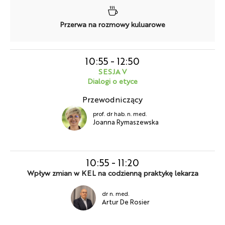
Przerwa na rozmowy kuluarowe
10:55
-
12:50
SESJA V
Dialogi o etyce
Przewodniczący
prof. dr hab. n. med.
Joanna Rymaszewska
10:55
-
11:20
Wpływ zmian w KEL na codzienną praktykę lekarza
dr n. med.
Artur De Rosier