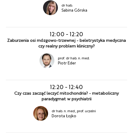
dr hab.
Sabina Górska
12:00
-
12:20
Zaburzenia osi mózgowo-trzewnej - beletrystyka medyczna
czy realny problem kliniczny?
prof. dr hab. n. med.
Piotr Eder
12:20
-
12:40
Czy czas zacząć leczyć mitochondria? - metaboliczny
paradygmat w psychiatrii
dr hab. n. med., prof. uczelni
Dorota Łojko