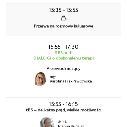
15:35
-
15:55
Przerwa na rozmowy kuluarowe
15:55
-
17:30
SESJA III
DIALOGI o doskonaleniu terapii
Przewodniczący
mgr
Karolina Fila-Pawłowska
15:55
-
16:15
tES – delikatny prąd, wielkie możliwości
dr inż.
Joanna Budzisz