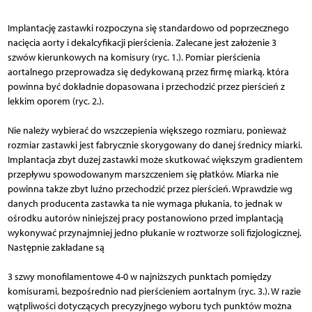
Implantację zastawki rozpoczyna się standardowo od poprzecznego
nacięcia aorty i dekalcyfikacji pierścienia. Zalecane jest założenie 3
szwów kierunkowych na komisury (ryc. 1.). Pomiar pierścienia
aortalnego przeprowadza się dedykowaną przez firmę miarką, która
powinna być dokładnie dopasowana i przechodzić przez pierścień z
lekkim oporem (ryc. 2.).
Nie należy wybierać do wszczepienia większego rozmiaru, ponieważ
rozmiar zastawki jest fabrycznie skorygowany do danej średnicy miarki.
Implantacja zbyt dużej zastawki może skutkować większym gradientem
przepływu spowodowanym marszczeniem się płatków. Miarka nie
powinna także zbyt luźno przechodzić przez pierścień. Wprawdzie wg
danych producenta zastawka ta nie wymaga płukania, to jednak w
ośrodku autorów niniejszej pracy postanowiono przed implantacją
wykonywać przynajmniej jedno płukanie w roztworze soli fizjologicznej.
Następnie zakładane są
3 szwy monofilamentowe 4-0 w najniższych punktach pomiędzy
komisurami, bezpośrednio nad pierścieniem aortalnym (ryc. 3.). W razie
wątpliwości dotyczących precyzyjnego wyboru tych punktów można