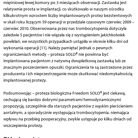
mięśniowej lewej komory po 3 miesiącach obserwacji. Zastawka jest
relatywnie prosta w implantacji, co skutkowało w naszym ośrodku
kilkukrotnym wzrostem liczby implantowanych protez bezstentowych
w skali roku liczącym 59 operacji w przedziale czasowym czerwiec 2009 –
czerwiec 2010. Obserwowana przez nas trombocytopenia dotyczyła
zaledwie 5 pacjentów i nie wiązała się z wystąpieniem jakichkolwiek
powikłań, we wszystkich przypadkach ustąpiła w okresie kilku dni od
wykonania operacji [11]. Należy pamiętać jednak o pewnych
ograniczeniach metody – proteza SOLO® nie powinna być
implantowana pacjentom z natywną dwupłatkową zastawką lub ze
znacznym poszerzeniem opuszki. Ograniczenia te są zastrzeżone przez
producenta i ich nieprzestrzeganie może skutkować niedomykalnością
implantowanej protezy.
Podsumowując – proteza biologiczna Freedom SOLO® jest ciekawą,
cechującą się bardzo dobrymi parametrami hemodynamicznymi
propozycją, szczególnie dla starszych pacjentów z wąskim pierścieniem
aortalnym, a sporadycznie występująca trombocytopenia, niemająca
wpływu na przebieg pooperacyjny, zwykle ustępuje po kilku dniach od
wszczepienia protezy.