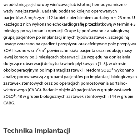
współistniejącej choroby wieńcowej lub istotnej hemodynamicznie
wady innej zastawki. Badaniu poddano kolejno operowanych
pacjentów, 8 mężczyzn i 12 kobiet z pierścieniem aortalnym ≤ 23 mm. U
każdego z nich wykonano echokardiografię przezklatkową w terminie 3
miesięcy po wykonaniu operacji. Grupę tę porównano z analogiczną
grupą pacjentów po implantacji innych typów zastawek. Szczególną
uwagę zwracano na gradient przepływu oraz efektywne pole przepływu
2
2
EOAI liczone w cm
/m
powierzchni ciała pacjenta oraz redukcję masy
lewej komory po 3 miesiącach obserwacji. Ze względu na doniesienia
dotyczące obserwacji deficytu krwinek płytkowych [1–3], w okresie
okołooperacyjnym po implantacji zastawki Freedom SOLO® wykonano
analizę porównawczą z grupami pacjentów po implantacji biologicznych
zastawek stentowych oraz po operacjach pomostowania aortalno-
wieńcowego (CABG). Badanie objęło 40 pacjentów w grupie zastawek
SOLO®, 48 w grupie biologicznych zastawek stentowych i 144 w grupie
CABG.
Technika implantacji