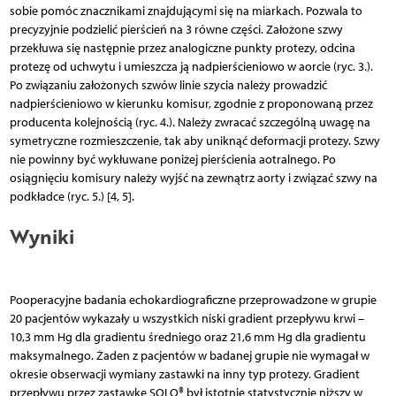
sobie pomóc znacznikami znajdującymi się na miarkach. Pozwala to
precyzyjnie podzielić pierścień na 3 równe części. Założone szwy
przekłuwa się następnie przez analogiczne punkty protezy, odcina
protezę od uchwytu i umieszcza ją nadpierścieniowo w aorcie (ryc. 3.).
Po związaniu założonych szwów linie szycia należy prowadzić
nadpierścieniowo w kierunku komisur, zgodnie z proponowaną przez
producenta kolejnością (ryc. 4.). Należy zwracać szczególną uwagę na
symetryczne rozmieszczenie, tak aby uniknąć deformacji protezy. Szwy
nie powinny być wykłuwane poniżej pierścienia aotralnego. Po
osiągnięciu komisury należy wyjść na zewnątrz aorty i związać szwy na
podkładce (ryc. 5.) [4, 5].
Wyniki
Pooperacyjne badania echokardiograficzne przeprowadzone w grupie
20 pacjentów wykazały u wszystkich niski gradient przepływu krwi –
10,3 mm Hg dla gradientu średniego oraz 21,6 mm Hg dla gradientu
maksymalnego. Żaden z pacjentów w badanej grupie nie wymagał w
okresie obserwacji wymiany zastawki na inny typ protezy. Gradient
przepływu przez zastawkę SOLO® był istotnie statystycznie niższy w