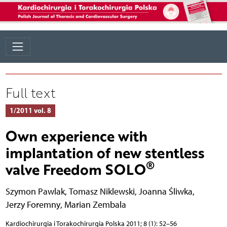
Full text
1/2011 vol. 8
Own experience with
implantation of new stentless
®
valve Freedom SOLO
Szymon Pawlak
,
Tomasz Niklewski
,
Joanna Śliwka
,
Jerzy Foremny
,
Marian Zembala
Kardiochirurgia i Torakochirurgia Polska 2011; 8 (1): 52–56