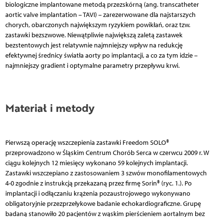
biologiczne implantowane metodą przezskórną (ang. transcatheter
aortic valve implantation – TAVI) – zarezerwowane dla najstarszych
chorych, obarczonych największym ryzykiem powikłań, oraz tzw.
zastawki bezszwowe. Niewątpliwie największą zaletą zastawek
bezstentowych jest relatywnie najmniejszy wpływ na redukcję
efektywnej średnicy światła aorty po implantacji, a co za tym idzie –
najmniejszy gradient i optymalne parametry przepływu krwi.
Materiał i metody
Pierwszą operację wszczepienia zastawki Freedom SOLO®
przeprowadzono w Śląskim Centrum Chorób Serca w czerwcu 2009 r. W
ciągu kolejnych 12 miesięcy wykonano 59 kolejnych implantacji.
Zastawki wszczepiano z zastosowaniem 3 szwów monofilamentowych
4-0 zgodnie z instrukcją przekazaną przez firmę Sorin® (ryc. 1.). Po
implantacji i odłączaniu krążenia pozaustrojowego wykonywano
obligatoryjnie przezprzełykowe badanie echokardiograficzne. Grupę
badaną stanowiło 20 pacjentów z wąskim pierścieniem aortalnym bez