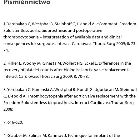
Piśmiennictwo
1. Yerebakan C, Westphal B, Steinhoff G, Liebold A. eComment: Freedom
Solo stentless aortic bioprosthesis and postoperative
thrombocytopenia – interpretation of available data and clinical
consequences for surgeons. Interact Cardiovasc Thorac Surg 2009; 8: 73-
74.
2. Hilker L, Wodny M, Ginesta M, Wollert HG, Eckel L. Differences in the
recovery of platelet counts after biological aortic valve replacement.
Interact Cardiovasc Thorac Surg 2009; 8: 70-73.
3. Yerebakan C, Kaminski A, Westphal B, Kundt G, Ugurlucan M, Steinhoff
G, Liebold A. Thrombocytopenia after aortic valve replacement with the
Freedom Solo stentless bioprosthesis. Interact Cardiovasc Thorac Surg
2008;
7: 616-620.
4. Glauber M, Solinas M, Karimov J. Technique for implant of the