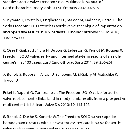
stentless aortic valve Freedom Solo. Multimedia Manual of
CardioThoracic Surgery. doi:10.1510/mmcts.2007.002618.
5. Aymard T, Eckstein F, Englberger L, Stalder M, Kadner A, Carrel T. The
Sorin Freedom SOLO stentless aortic valve: technique of implantation
and operative results in 109 patients. J Thorac Cardiovasc Surg 2010;
139: 775-777.
6. Oses P, Guibaud JP, Elia N, Dubois G, Lebreton G, Pernot M, Roques X.
Freedom SOLO valve: early- and intermediate-term results of a single
centre’s first 100 cases. Eur J Cardiothorac Surg 2011; 39: 256-261.
7. Beholz S, Repossini A, Livi U, Schepens M, El Gabry M, Matschke K,
Trivedi U,
Eckel L, Dapunt O, Zamorano JL. The Freedom SOLO valve for aortic
valve replacement: clinical and hemodynamic results from a prospective
multicenter trial. J Heart Valve Dis 2010; 19: 115-123.
8. Beholz S, Dushe S, Konertz W. The Freedom SOLO valve: superior
hemodynamic results with a new stentless pericardial valve for aortic
valve replacement. J Heart Valve Dis 2007; 16: 49-55.