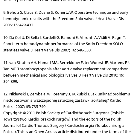
9. Beholz S, Claus B, Dushe S, Konertz W. Operative technique and early
hemodynamic results with the Freedom Solo valve. J Heart Valve Dis
2006; 15: 429-432.
10. Da Col U, Di Bella I, Bardelli G, Ramoni E, Affronti A, Vidili A, Ragni T.
Short-term hemodynamic performance of the Sorin Freedom SOLO
stentless valve. J Heart Valve Dis 2007; 16: 546-550.
11. van Straten AH, Hamad MA, Berreklouw E, ter Woorst JF, Martens EJ,
Tan ME. Thrombocytopenia after aortic valve replacement: comparison
between mechanical and biological valves. J Heart Valve Dis 2010; 19:
394-399.
12. Niklewski T, Zembala M, Foremny J, Kukulski T. Jak uniknąć problemu
niedopasowania wszczepionej sztucznej zastawki aortalnej? Kardiol
Polska 2007; 65: 735-740.
Copyright: © 2011 Polish Society of Cardiothoracic Surgeons (Polskie
Towarzystwo KardioTorakochirurgów) and the editors of the Polish
Journal of Cardio-Thoracic Surgery (Kardiochirurgia i Torakochirurgia
Polska). This is an Open Access article distributed under the terms of the