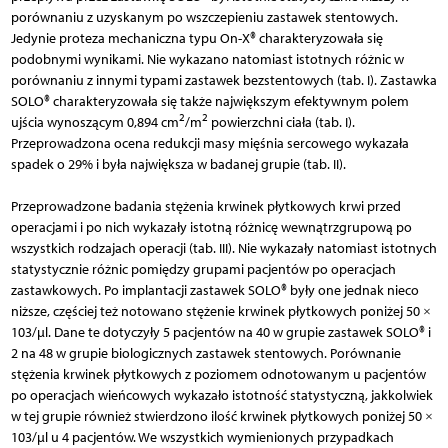
porównaniu z uzyskanym po wszczepieniu zastawek stentowych.
Jedynie proteza mechaniczna typu On-X® charakteryzowała się
podobnymi wynikami. Nie wykazano natomiast istotnych różnic w
porównaniu z innymi typami zastawek bezstentowych (tab. I). Zastawka
SOLO® charakteryzowała się także największym efektywnym polem
2
2
ujścia wynoszącym 0,894 cm
/m
powierzchni ciała (tab. I).
Przeprowadzona ocena redukcji masy mięśnia sercowego wykazała
spadek o 29% i była największa w badanej grupie (tab. II).
Przeprowadzone badania stężenia krwinek płytkowych krwi przed
operacjami i po nich wykazały istotną różnicę wewnątrzgrupową po
wszystkich rodzajach operacji (tab. III). Nie wykazały natomiast istotnych
statystycznie różnic pomiędzy grupami pacjentów po operacjach
zastawkowych. Po implantacji zastawek SOLO® były one jednak nieco
niższe, częściej też notowano stężenie krwinek płytkowych poniżej 50 ×
103/µl. Dane te dotyczyły 5 pacjentów na 40 w grupie zastawek SOLO® i
2 na 48 w grupie biologicznych zastawek stentowych. Porównanie
stężenia krwinek płytkowych z poziomem odnotowanym u pacjentów
po operacjach wieńcowych wykazało istotność statystyczną, jakkolwiek
w tej grupie również stwierdzono ilość krwinek płytkowych poniżej 50 ×
103/µl u 4 pacjentów. We wszystkich wymienionych przypadkach