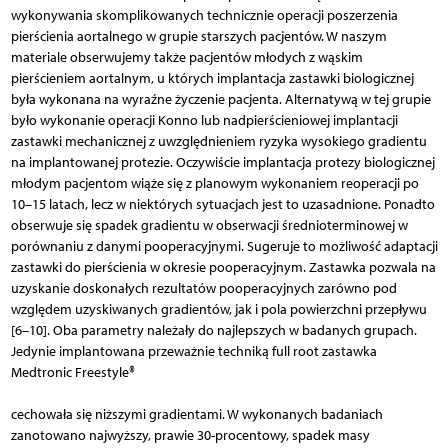
wykonywania skomplikowanych technicznie operacji poszerzenia
pierścienia aortalnego w grupie starszych pacjentów. W naszym
materiale obserwujemy także pacjentów młodych z wąskim
pierścieniem aortalnym, u których implantacja zastawki biologicznej
była wykonana na wyraźne życzenie pacjenta. Alternatywą w tej grupie
było wykonanie operacji Konno lub nadpierścieniowej implantacji
zastawki mechanicznej z uwzględnieniem ryzyka wysokiego gradientu
na implantowanej protezie. Oczywiście implantacja protezy biologicznej
młodym pacjentom wiąże się z planowym wykonaniem reoperacji po
10–15 latach, lecz w niektórych sytuacjach jest to uzasadnione. Ponadto
obserwuje się spadek gradientu w obserwacji średnioterminowej w
porównaniu z danymi pooperacyjnymi. Sugeruje to możliwość adaptacji
zastawki do pierścienia w okresie pooperacyjnym. Zastawka pozwala na
uzyskanie doskonałych rezultatów pooperacyjnych zarówno pod
względem uzyskiwanych gradientów, jak i pola powierzchni przepływu
[6–10]. Oba parametry należały do najlepszych w badanych grupach.
Jedynie implantowana przeważnie techniką full root zastawka
Medtronic Freestyle®
cechowała się niższymi gradientami. W wykonanych badaniach
zanotowano najwyższy, prawie 30-procentowy, spadek masy